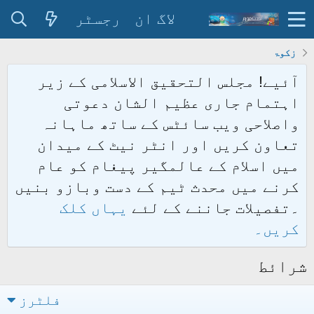
لاگ ان
رجسٹر
زکوۃ
آئیے! مجلس التحقیق الاسلامی کے زیر
اہتمام جاری عظیم الشان دعوتی
واصلاحی ویب سائٹس کے ساتھ ماہانہ
تعاون کریں اور انٹر نیٹ کے میدان
میں اسلام کے عالمگیر پیغام کو عام
کرنے میں محدث ٹیم کے دست وبازو بنیں
۔تفصیلات جاننے کے لئے
یہاں کلک
کریں۔
شرائط
فلٹرز