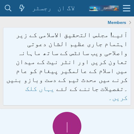
لاگ ان
رجسٹر
Members
آئیے! مجلس التحقیق الاسلامی کے زیر
اہتمام جاری عظیم الشان دعوتی
واصلاحی ویب سائٹس کے ساتھ ماہانہ
تعاون کریں اور انٹر نیٹ کے میدان
میں اسلام کے عالمگیر پیغام کو عام
کرنے میں محدث ٹیم کے دست وبازو بنیں
۔تفصیلات جاننے کے لئے
یہاں کلک
کریں۔
ا