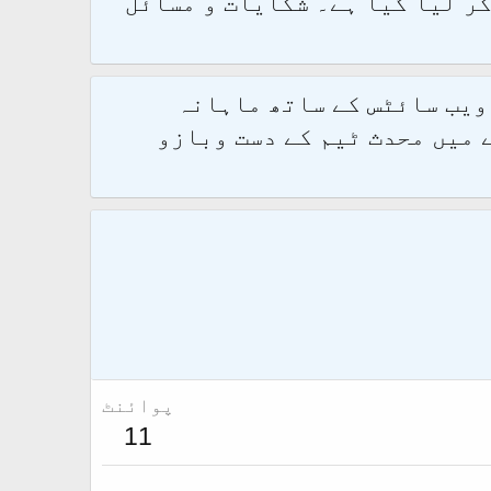
و 2.1.7 پر کامیابی سے منتقل کر لیا گیا ہے۔ شکایات و مسائل
 ویب سائٹس کے ساتھ ماہانہ
 میں محدث ٹیم کے دست وبازو
پوائنٹ
11