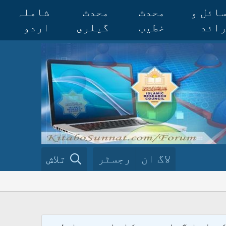
ائل و
محدث
محدث
شاملہ
ائد
خطیب
گیلری
اردو
لاگ ان
رجسٹر
تلاش