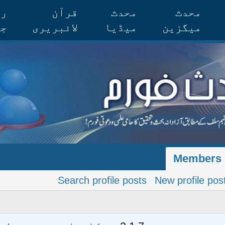
محدث
محدث
قرآن
رس
میگزین
میڈیا
لائبریری
جر
Members
Search profile posts
New profile pos