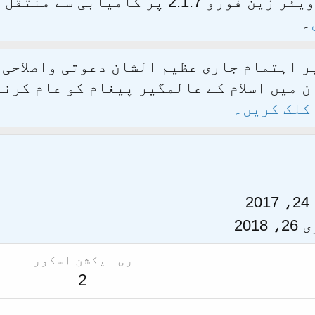
الحمدللہ محدث فورم کو نئےسافٹ ویئر زین فور
۔
یر اہتمام جاری عظیم الشان دعوتی واصلاحی
 میں اسلام کے عالمگیر پیغام کو عام کرنے
کلک کریں۔
2
2018
ری ایکشن اسکور
2