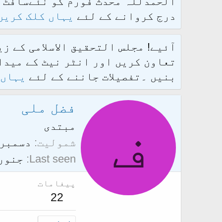
درج کروانے کے لئے
یہاں کلک کریں
آئیے! مجلس التحقیق الاسلامی کے ز
تعاون کریں اور انٹر نیٹ کے میدان
بنیں ۔تفصیلات جاننے کے لئے
یہاں 
فضل ملی
ف
مبتدی
شمولیت
دسمبر 24، 017
Last seen
جنوری 26، 
پیغامات
22