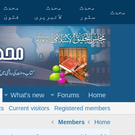
محدث
محدث
محدث
محدث
سٹور
لائبریری
فتویٰ
What's new
Forums
Home
ts
Current visitors
Registered members
Members
Home