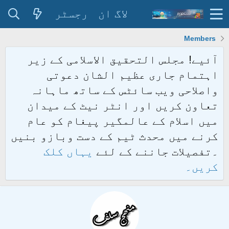
لاگ ان
رجسٹر
Members
آئیے! مجلس التحقیق الاسلامی کے زیر
اہتمام جاری عظیم الشان دعوتی
واصلاحی ویب سائٹس کے ساتھ ماہانہ
تعاون کریں اور انٹر نیٹ کے میدان
میں اسلام کے عالمگیر پیغام کو عام
کرنے میں محدث ٹیم کے دست وبازو بنیں
۔تفصیلات جاننے کے لئے
یہاں کلک
کریں۔