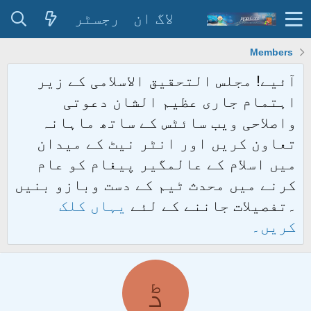
لاگ ان
رجسٹر
Members
آئیے! مجلس التحقیق الاسلامی کے زیر
اہتمام جاری عظیم الشان دعوتی
واصلاحی ویب سائٹس کے ساتھ ماہانہ
تعاون کریں اور انٹر نیٹ کے میدان
میں اسلام کے عالمگیر پیغام کو عام
کرنے میں محدث ٹیم کے دست وبازو بنیں
۔تفصیلات جاننے کے لئے
یہاں کلک
کریں۔
ڈ