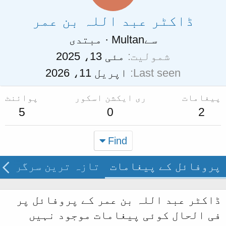
ڈاکٹر عبد اللہ بن عمر
سے
Multan
·
مبتدی
شمولیت
مئی 13، 2025
Last seen
اپریل 11، 2026
پیغامات
ری ایکشن اسکور
پوائنٹ
5
0
2
Find
پروفائل کے پیغامات
تازہ ترین سرگرمی
ڈاکٹر عبد اللہ بن عمر کے پروفائل پر
فی الحال کوئی پیغامات موجود نہیں