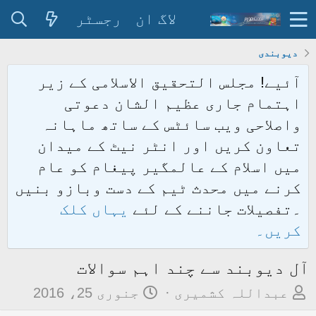
لاگ ان
رجسٹر
دیوبندی
آئیے! مجلس التحقیق الاسلامی کے زیر
اہتمام جاری عظیم الشان دعوتی
واصلاحی ویب سائٹس کے ساتھ ماہانہ
تعاون کریں اور انٹر نیٹ کے میدان
میں اسلام کے عالمگیر پیغام کو عام
کرنے میں محدث ٹیم کے دست وبازو بنیں
۔تفصیلات جاننے کے لئے
یہاں کلک
کریں۔
آل دیوبند سے چند اہم سوالات
م
ت
عبداللہ کشمیری
جنوری 25، 2016
و
ا