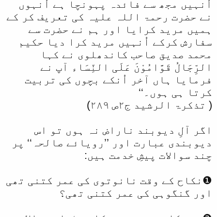
اُنہیں مجھ سے فائدہ پہونچا ہے اُنہوں
ا
نے حضرت رحمۃ اللہ علیہ کی تعریف کر کے
ہمیں مرید کرایا اور ہم نے حضرت سے
سفارش کرکے اُنہیں مرید کرا دیا حکیم
محمد صدیق صاحب کاندھلوی نے کہا
الرِّجَالُ قَوَّامُوْنَ عَلَی النِّسَاء آپ نے
فرمایا ہاں آخر اُنکے بچوں کی تربیت
کرتا ہی ہوں۔‘‘
( تذکرۃ الرشید ج۲ص ۲۸۹)
اگر آلِ دیوبند ناراض نہ ہوں تو اس
دیوبندی عبارت اور ’’رویائے صالحہ‘‘ پر
چند سوالات پیشِ خدمت ہیں:
❶نکاح کے وقت نانوتوی کی عمر کتنی تھی
اور گنگوہی کی عمر کتنی تھی؟