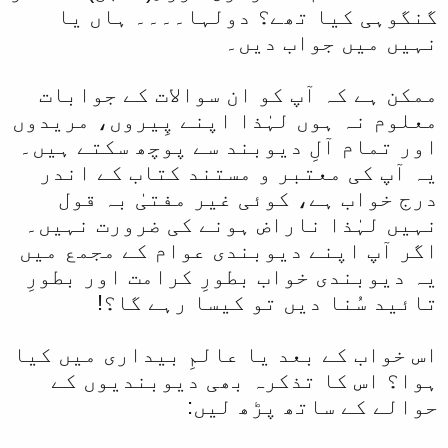
گنگوہی کیا تھے؟ دولہا۔۔۔۔ ہاں یا
نہیں میں جواب دیں۔
ممکن ہے کہ آپ کو ان سوالات کے جوابات
معلوم نہ ہوں لہٰذا اپنے پِیروں، مریدوں
اور تمام آلِ دیوبند سے پوچھ سکتے ہیں۔
یہ آپ کی معتبر و مستند کتاب کے اندر
درج خواب ہے، کوئی غیر مفتیٰ بہ قول
نہیں لہٰذا ناراض ہونے کی ضرورت نہیں۔
اگر آپ اپنے دیوبندی عوام کے مجمع میں
یہ دیوبندی خواب بطورِ کرامت اور بطورِ
تائید سُنا دیں تو کیسا رہے گا؟!
اس خواب کے بعد یا عالمِ بیداری میں کیا
ہوا؟ اس کا تذکرہ بھی دیوبندیوں کے
حوالے کے ساتھ پڑھ لیں: