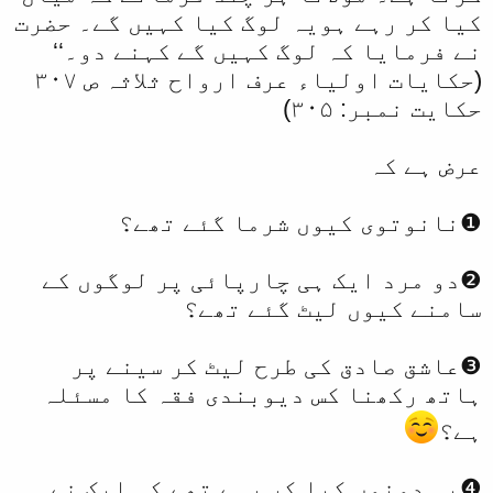
کیا کر رہے ہویہ لوگ کیا کہیں گے۔ حضرت
نے فرمایا کہ لوگ کہیں گے کہنے دو۔‘‘
(حکایات اولیاء عرف ارواح ثلاثہ ص ۳۰۷
حکایت نمبر: ۳۰۵)
عرض ہے کہ
❶نانوتوی کیوں شرما گئے تھے؟
❷دو مرد ایک ہی چارپائی پر لوگوں کے
سامنے کیوں لیٹ گئے تھے؟
❸عاشق صادق کی طرح لیٹ کر سینے پر
ہاتھ رکھنا کس دیوبندی فقہ کا مسئلہ
ہے؟
❹یہ دونوں کیا کر رہے تھے کہ ایک نے