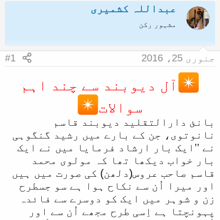
عبداللہ کشمیری
ض
ر
و
ی
مشہور رکن
ع
خ
ک
آ
جنوری 25، 2016
#1
ا
غ
آ
ا
آل دیوبند سے چند اہم
غ
ز
سوالات
ا
ز
بانئ دارالتقلید دیوبند قاسم
نانوتوی، جن کے بارے میں رشید گنگوہی
ک
نے ’’ایک بار ارشاد فرمایا میں نے ایک
ر
بار خواب دیکھا تھا کہ مولوی محمد
ن
قاسم صاحب عروس(دلھن) کی صورت میں ہیں
ے
اور میرا اُن سے نکاح ہوا ہے سو جسطرح
و
زن و شوہر میں ایک کو دوسرے سے فائدہ
ا
پہونچتا ہے اِسی طرح مجھے اُن سے اور
ل