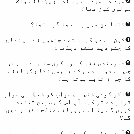
❷مرد کا مرد سے یہ نکاح پڑھانے والا
مولوی کون تھا؟
❸کتنا حق مہر باندھا گیا تھا؟
❹کون سے دو گواہ تھے جنھوں نے اس نکاح
کا چشم دید منظر دیکھا؟
❺دیوبندی فقہ کا وہ کون سا مسئلہ ہے،
جس سے دو مردوں کے باہمی نکاح کر لینے
کا جواز ثابت ہوتا ہے؟
❻اگر کوئی شخص اس خواب کو شیطانی خواب
قرار دے تو کیا آپ اس کی صریح تائید
کریں گے یا اسے رویائے صالحہ قرار دیں
گے؟
❼آیتِ مذکورہ کے ذکر کی وجہ سے عرض ہے