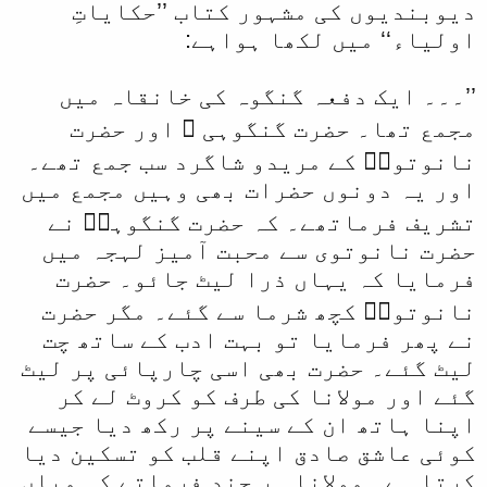
دیوبندیوں کی مشہور کتاب ’’حکایاتِ
اولیاء‘‘ میں لکھا ہواہے:
’’۔۔۔ ایک دفعہ گنگوہ کی خانقاہ میں
مجمع تھا۔ حضرت گنگوہی ؒ اور حضرت
نانوتویؒ کے مریدو شاگرد سب جمع تھے۔
اور یہ دونوں حضرات بھی وہیں مجمع میں
تشریف فرماتھے۔ کہ حضرت گنگوہیؒ نے
حضرت نانوتوی سے محبت آمیز لہجہ میں
فرمایا کہ یہاں ذرا لیٹ جائو۔ حضرت
نانوتویؒ کچھ شرما سے گئے۔ مگر حضرت
نے پھر فرمایا تو بہت ادب کے ساتھ چت
لیٹ گئے۔ حضرت بھی اسی چارپائی پر لیٹ
گئے اور مولانا کی طرف کو کروٹ لے کر
اپنا ہاتھ ان کے سینے پر رکھ دیا جیسے
کوئی عاشق صادق اپنے قلب کو تسکین دیا
کرتا ہے۔ مولانا ہر چند فرماتے کہ میاں