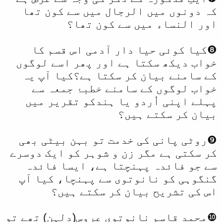
کہ دونوں میں الرجال میں سے کون تھا
اور النساء میں سے کون تھا؟
❽کیا کوئی حیا دار آدمی اس قسم کا
خواب دیکھ سکتا ہے اور پھر اسے لوگوں
کے سامنے بیان کر سکتا ہے؟کیا آپ یہ
خواب لوگوں کے سامنے خطبۂ جمعہ سے
پہلے اپنی اُردو یا ہندکو تقریر میں
بیان کر سکتے ہیں؟
❾روٹی پانی کی خدمت تو بہن بیٹی بھی
کر سکتی ہے مگر زن و شوہر کو ایک دوسرے
سے جو فائدہ پہنچتا ہے، ایسا فائدہ
گنگوہی کو نانوتوی سے پہنچا، کیا آپ
اس کی تشریح بیان کر سکتے ہیں؟
❿محمد قاسم نانوتوی عروس(دلہن) تھے تو