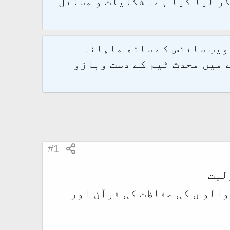
و 2.1.7 پر کامیابی سے منتقل کر لیا گیا ہے۔ شکایات و مسائل
 ویب سائٹس کے ساتھ ماہانہ
 میں محدث ٹیم کے دست وبازو
#1
لیت
والو ں کی حفاظت کی قرآن اور