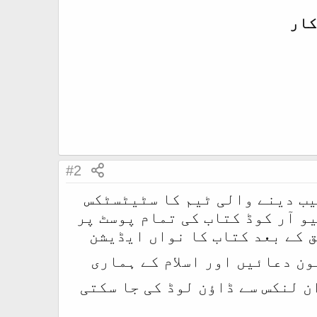
کار
#2
یب دینے والی ٹیم کا سٹیٹسٹکس
یو آر کوڈ کتاب کی تمام پوسٹ پر
ق کے بعد کتاب کا نواں ایڈیشن
ن دعائیں اور اسلام کے ہماری
ن لنکس سے ڈاؤن لوڈ کی جا سکتی