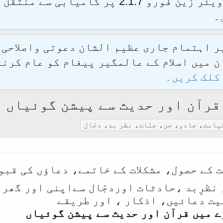
الحمدللہ محدث فورم کو نئےسافٹ ویئر زین فور
۔
یر اہتمام جاری عظیم الشان دعوتی واصلاحی
 میں اسلام کے عالمگیر پیغام کو عام کرنے
کلک کریں۔
قرآن اور حدیث سے پیشن گوئیاں
یامت، جادو، جن، جنّات، نظر بد، دجّال
 کے حصول، مشکلات کے خاتمے، دعاؤں کی قبو
 نظرِبد ،حادثات اوردجّال سےاپنی اور گھر 
میت دعائیں، اذکار ، اور طریقے
ے
میں قرآن اور حدیث سے پیشن گوئیاں