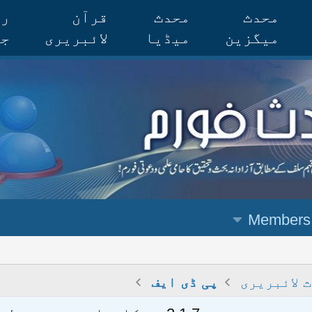
محدث
محدث
قرآن
رس
میگزین
میڈیا
لائبریری
جر
Members
 لائبریری
پی ڈی ایف