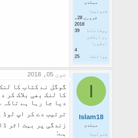
مبتدی
غ
ز
شمولیت
ا
فروری 28،
ز
2018
پیغامات
39
ک
ری ایکشن
ر
اسکور
ن
4
پوائنٹ
25
ے
و
جون 05، 2018
ا
I
ل
گوگل نے کتاب کا لنک
ا
کا لنک بھی بلاک کر د
دیا جا رہا ہے تاکہ 
ترتیب دے کر اپ لوڈ 
Islam18
زندگی پر بہت اثر ڈا
مبتدی
ہے:
شمولیت