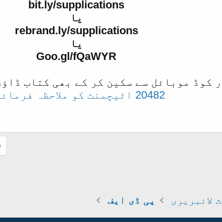
bit.ly/supplications
یا
rebrand.ly/supplications
یا
Goo.gl/fQaWYR
 کوڈ موبائل سے سکین کر کے بھی کتاب ڈاؤن
20482 اٹیچمنٹ کو ملاحظہ فرمائیں
.
 لائبریری
پی ڈی ایف