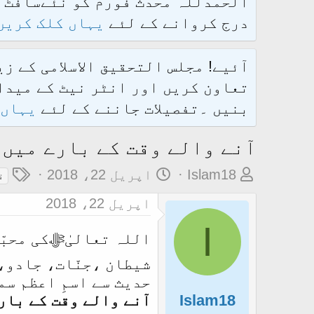
درج کروانے کے لئے
یہاں کلک کریں
آئیے! مجلس التحقیق الاسلامی کے ز
تعاون کریں اور انٹر نیٹ کے میدان
بنیں ۔تفصیلات جاننے کے لئے
یہاں 
آنے والے وقت کے بارے میں 
م
ت
ٹ
Islam18
اپریل 22، 2018
ق
و
ا
ی
اپریل 22، 2018
ض
ر
گ
I
و
ی
ز
اللہ تعالیٰﷻکی محبّت
ع
خ
شیطان ،جنّات، جادو،
ک
آ
حدیث سے اسمِ اعظم س
ا
غ
Islam18
آنے والے وقت کے بار
آ
ا