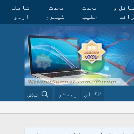
ائل و
محدث
محدث
شاملہ
ائد
خطیب
گیلری
اردو
لاگ ان
رجسٹر
تلاش