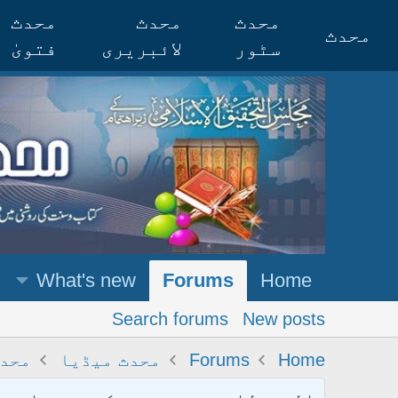
محدث
محدث
محدث
محدث
سٹور
لائبریری
فتویٰ
What's new
Forums
Home
Search forums
New posts
Home
Forums
محدث میڈیا
محدث