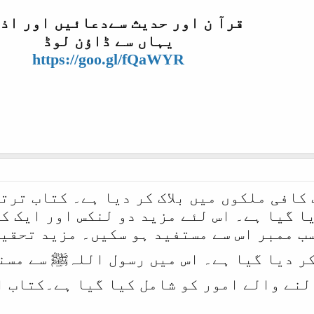
قرآ ن اور حدیث سےدعائیں اور اذ
یہاں سے ڈاؤن لوڈ
https://goo.gl/fQaWYR
 کافی ملکوں میں بلاک کر دیا ہے۔ کتاب ترت
یا گیا ہے۔ اس لئے مزید دو لنکس اور ایک ک
سب ممبر اس سے مستفید ہو سکیں۔ مزید تحقی
کر دیا گیا ہے۔ اس میں رسول اللہﷺ سے مسنو
لنے والے امور کو شامل کیا گیا ہے۔کتاب ا