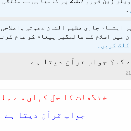
الحمدللہ محدث فورم کو نئےسافٹ ویئر زین فور
۔
یر اہتمام جاری عظیم الشان دعوتی واصلاحی
 میں اسلام کے عالمگیر پیغام کو عام کرنے
کلک کریں۔
ے گا؟ جواب قرآن دیتا ہے
اختلافات کا حل کہاں سے مل
جواب قرآن دیتا ہے