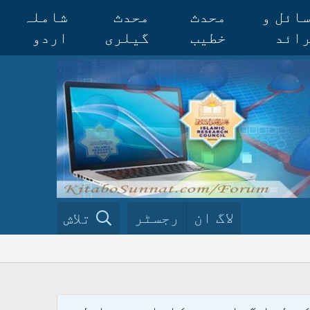
ائل و
محدث
محدث
شاملہ
ائد
خطیب
گیلری
اردو
لاگ ان
رجسٹر
تلاش