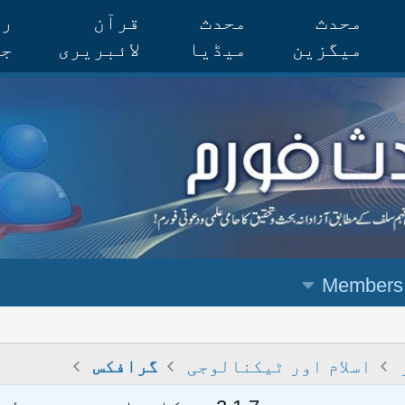
محدث
محدث
قرآن
رس
میگزین
میڈیا
لائبریری
جر
Members
اسلام اور ٹیکنالوجی
گرافکس