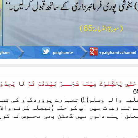
حَتّٰي يُحَكِّمُوْكَ فِيْمَا شَجَــرَ بَيْنَھُمْ ثُمَّ لَا يَجِدُوْا
6
لیہ وآلہ وسلم) !) تمہارے پروردگار کی قسم
 تنازعات میں آپ کو حکم (فیصلہ کرنے والا)
علق اپنے دلوں میں گھٹن بھی محسوس نہ کری