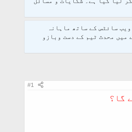
و 2.1.7 پر کامیابی سے منتقل کر لیا گیا ہے۔ شکایات و مسائل
 ویب سائٹس کے ساتھ ماہانہ
 میں محدث ٹیم کے دست وبازو
#1
ے گا؟