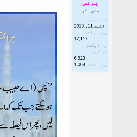
یونس
غ
ز
خاص رکن
ا
شمولیت
ز
اگست 11، 2013
ک
پیغامات
17,117
ر
ری ایکشن
ن
اسکور
ے
6,823
پوائنٹ
1,069
و
ا
ل
ا