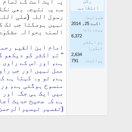
یہ آیت امت کے تمام 
رکن
انتظامیہ
سے یہ نتیجہ بھی نکل
رسول اللہ (صلی اللہ
شمولیت
نہیں ہوسکتا جب تک کہ
اگست 25، 2014
پیغامات
السنۃ بحوالہ مشکوٰۃ
6,372
ری ایکشن
امام ابن القیم رحمہ
اسکور
" تم اکثر کو دیکھو گ
2,634
پوائنٹ
791
ہے، اور اس کے راوی ک
عمل نہیں اور جب راو
ہے، تو وہ کہتا ہے کہ
منسوخ ہوگئی ہے، ورن
ہے کہ صحیح حدیث آجا
(تفسیر تیسیرالرحمن 