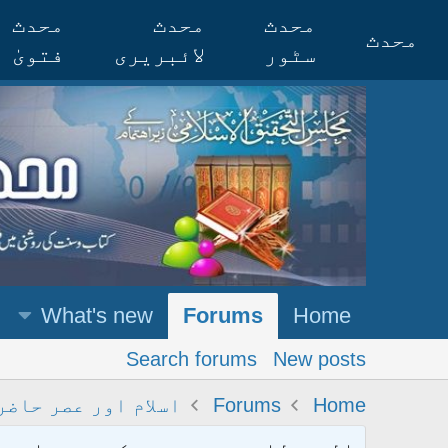
محدث
محدث
محدث
محدث
سٹور
لائبریری
فتویٰ
What's new
Forums
Home
Search forums
New posts
Home
Forums
اسلام اور عصر حاضر