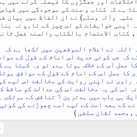
اختلافات اور جھگڑوں کا فیصلہ کرنے میں ہ
تا ہے کہ کتاب و سنت کی موجودگی میں قیاس 
 علیہ وآلہ وسلم) نے ان الفاظ میں بیان فر
 اپنی خواہشات کو اس چیز کے تابع نہ بنا د
، کتاب الاعتصام بالکتاب والسنۃ فصل ثانی
 اللہ نے اعلام الموقعین میں لکھا ہے کہ
ے کہ جب کوئی حدیث اس امام کے قول کے مواف
ا عمل اس کے خلاف ہوتا ہے، تو وہ کہتا ہے 
ی کا عمل اس کے امام کے قول کے موافق ہوتا
 راوی نے اپنی روایت کی مخالفت اس لیے کی
ہ اس کی یہ مخالفت اس کی عدالت کو ساقط کر
میں ایک ہی جگہ اور ایک ہی باب می
نے کے بعد امت کے لیے اسے چھوڑنے کی کوئی
،محمد لقان سلفی )
.