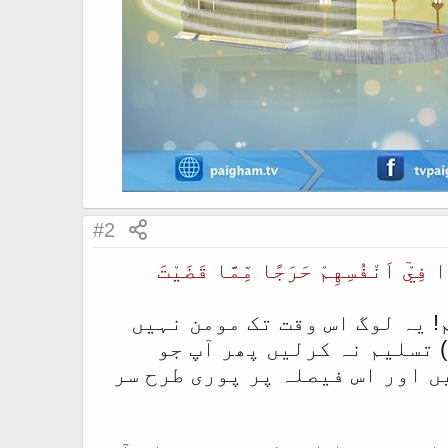
#2
 فِيْٓ اَنْفُسِهِمْ حَرَجًا مِّمَّا قَضَيْتَ
! یہ لوگ اس وقت تک مومن نہیں
 تسلیم نہ کرلیں پھر آپ جو
ں اور اس فیصلہ پر پوری طرح سر