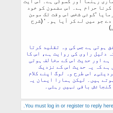
ماری رہنما اور کسوٹی ہے۔ اس آیت
کرنا حرام ہے۔ اس مضمون کو خود
مایا 'کوئی شخص اس وقت تک مومن
ے جو میں لے کر آیا ہو۔ ' (شرح
)
ق ہوتی ہے جس کی وہ تقلید کرتا
کہ دلیل راوی کی روایت ہے، اس کا
 ہے اور حدیث اس کے مخالف ہوتی
 ہے کہ یہ حدیث اس کے نزدیک
دیتی، اس طرح وہ لوگ اپنے کلام
ں بدترین ٦ تناقض کے مرتکب ہوتے ہیں۔ لیکن ہمارا ایمان یہ
 گنجائش باقی نہیں رہتی۔
You must log in or register to reply here