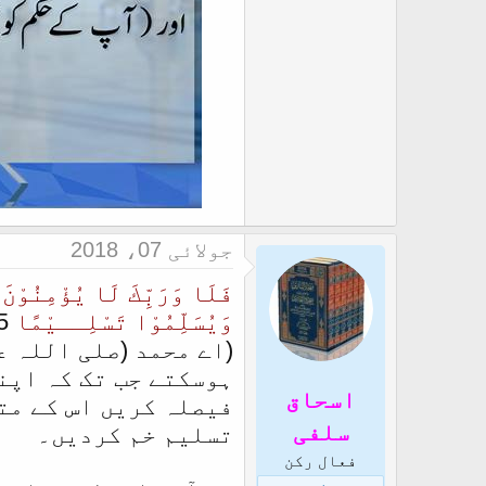
جولائی 07، 2018
فَلَا وَرَبِّكَ لَا يُؤْمِنُوْنَ 
وَيُسَلِّمُوْا تَسْلِــيْمًا
5
(اے محمد (صلی اللہ ع
ہوسکتے جب تک کہ اپنے
اسحاق
فیصلہ کریں اس کے مت
سلفی
تسلیم خم کردیں۔
فعال رکن