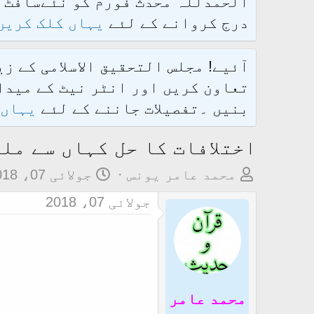
درج کروانے کے لئے
یہاں کلک کریں
آئیے! مجلس التحقیق الاسلامی کے ز
تعاون کریں اور انٹر نیٹ کے میدان
بنیں ۔تفصیلات جاننے کے لئے
یہاں 
اختلافات کا حل کہاں سے مل
م
ت
محمد عامر یونس
جولائی 07، 2018
و
ا
جولائی 07، 2018
ض
ر
و
ی
ع
خ
ک
آ
ا
غ
محمد عامر
آ
ا