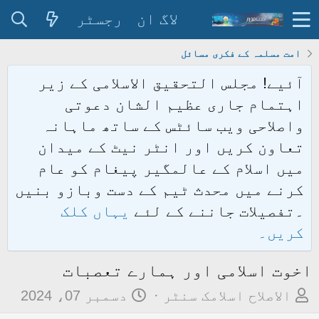
لاگ ان
رجسٹر
امت مسلمہ کے فکری مسائل
آئیے! مجلس التحقیق الاسلامی کے زیر
اہتمام جاری عظیم الشان دعوتی
واصلاحی ویب سائٹس کے ساتھ ماہانہ
تعاون کریں اور انٹر نیٹ کے میدان
میں اسلام کے عالمگیر پیغام کو عام
کرنے میں محدث ٹیم کے دست وبازو بنیں
۔تفصیلات جاننے کے لئے
یہاں کلک
کریں۔
اخوت اسلامی اور ہمارے تعصبات
م
ت
الاصلاح اسلامک سنٹر
دسمبر 07، 2024
و
ا