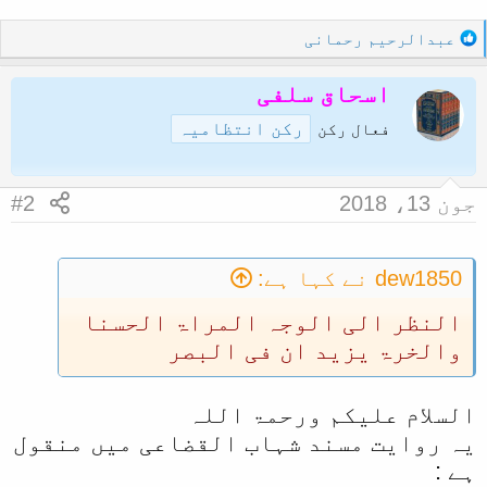
و
ا
R
عبدالرحیم رحمانی
e
ل
a
اسحاق سلفی
ا
c
رکن انتظامیہ
t
فعال رکن
i
o
n
جون 13، 2018
#2
s
:
dew1850 نے کہا ہے:
النظر الی الوجہ المراۃ الحسنا
والخرۃ یزید ان فی البصر
السلام علیکم ورحمۃ اللہ
یہ روایت مسند شہاب القضاعی میں منقول
ہے :