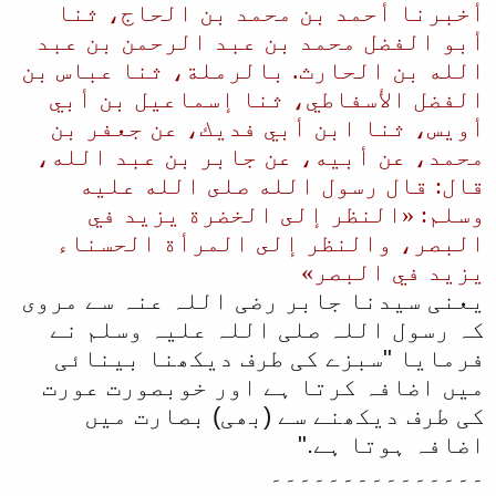
أخبرنا أحمد بن محمد بن الحاج، ثنا
أبو الفضل محمد بن عبد الرحمن بن عبد
الله بن الحارث. بالرملة، ثنا عباس بن
الفضل الأسفاطي، ثنا إسماعيل بن أبي
أويس، ثنا ابن أبي فديك، عن جعفر بن
محمد، عن أبيه، عن جابر بن عبد الله،
قال: قال رسول الله صلى الله عليه
وسلم: «النظر إلى الخضرة يزيد في
البصر، والنظر إلى المرأة الحسناء
يزيد في البصر»
یعنی سیدنا جابر رضی اللہ عنہ سے مروی
کہ رسول اللہ صلی اللہ علیہ وسلم نے
فرمایا "سبزے کی طرف دیکھنا بینائی
میں اضافہ کرتا ہے اور خوبصورت عورت
کی طرف دیکھنے سے (بھی) بصارت میں
اضافہ ہوتا ہے."
۔۔۔۔۔۔۔۔۔۔۔۔۔۔۔