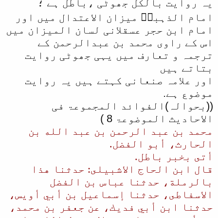
یہ روایت بالکل جھوٹی ،باطل ہے ؛
امام الذہبیؒ میزان الاعتدال میں اور
امام ابن حجر عسقلانی لسان المیزان میں
اس کے راوی محمد بن عبدالرحمن کے
ترجمہ و تعارف میں یہی جھوٹی روایت
بتاتے ہیں
اور علامہ صنعانی کہتے ہیں یہ روایت
موضوع ہے.
((بحوالہ)الفوائد المجموعۃ فی
الاحادیث الموضوعۃ 8 )
محمد بن عبد الرحمن بن عبد الله بن
الحارث، أبو الفضل.
أتى بخبر باطل.
قال ابن الحاج الاشبيلى: حدثنا هذا
بالرملة، حدثنا عباس بن الفضل
الاسفاطى، حدثنا إسماعيل بن أبي أويس،
حدثنا ابن أبي فديك، عن جعفر بن محمد،