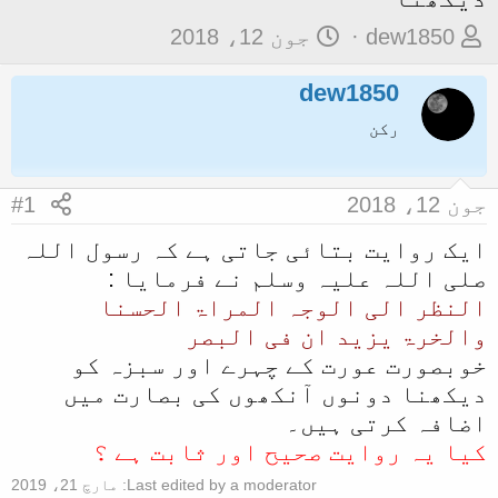
م
ت
dew1850
جون 12، 2018
و
ا
dew1850
ض
ر
و
ی
رکن
ع
خ
ک
آ
جون 12، 2018
#1
ا
غ
ایک روایت بتائی جاتی ہے کہ رسول اللہ
آ
ا
صلی اللہ علیہ وسلم نے فرمایا :
غ
ز
النظر الی الوجہ المراۃ الحسنا
ا
والخرۃ یزید ان فی البصر
ز
خوبصورت عورت کے چہرے اور سبزہ کو
ک
دیکھنا دونوں آنکھوں کی بصارت میں
ر
اضافہ کرتی ہیں۔
ن
کیا یہ روایت صحیح اور ثابت ہے ؟
ے
Last edited by a moderator:
مارچ 21، 2019