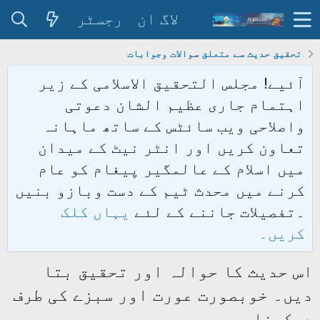
لاگ ان
رجسٹر
تحقیق حدیث سے متعلق سوالات وجوابات
آئیے! مجلس التحقیق الاسلامی کے زیر
اہتمام جاری عظیم الشان دعوتی
واصلاحی ویب سائٹس کے ساتھ ماہانہ
تعاون کریں اور انٹر نیٹ کے میدان
میں اسلام کے عالمگیر پیغام کو عام
کرنے میں محدث ٹیم کے دست وبازو بنیں
۔تفصیلات جاننے کے لئے
یہاں کلک
کریں۔
اس حدیث کا حوالہ اور تحقیق بتا
دیں۔ خوبصورت عورت اور سبزے کی طرف
دیکھنا