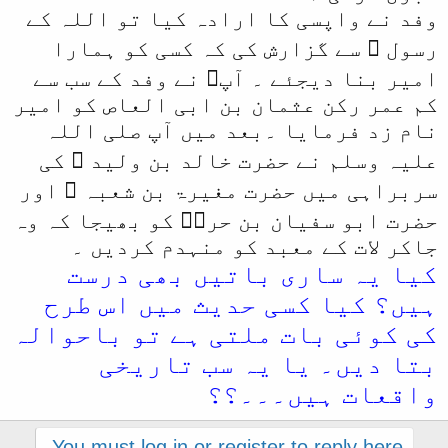
وفد نے واپسی کا ارادہ کیا تو اللہ کے
رسول ﷺ سے گزارش کی کہ کسی کو ہمارا
امیر بنا دیجئے ۔ آپﷺ نے وفد کے سب سے
کم عمر رکن عثمان بن ابی العاص کو امیر
نام زد فرمایا ۔بعد میں آپ صلی اللہ
علیہ وسلم نے حضرت خالد بن ولید ؓ کی
سربراہی میں حضرت مغیرۃ بن شعبہ ؓ اور
حضرت ابو سفیان بن حربؓ کو بھیجا کہ وہ
جاکر لات کے معبد کو منہدم کردیں ۔
کیا یہ ساری باتیں بھی درست
ہیں؟ کیا کسی حدیث میں اس طرح
کی کوئی بات ملتی ہے تو باحوالہ
بتا دیں۔ یا یہ سب تاریخی
واقعات ہیں۔۔۔؟؟
You must log in or register to reply here.