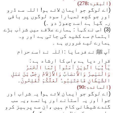
(البقرۃ:278)
(اے لوگو جو ایمان لائے ہو! اللہ سے ڈرو
اور جو کچھ تمہارا سود لوگوں پر باقی
رہ گیا ہے اسے چھوڑ دو ۔)
(3) اس نے کہا : ہمارے علاقے میں شراب بڑے
اہتمام سے کشید کی جاتی ہے اور وہ
ہمارے لیے ضروری ہے ۔
آپ ﷺ نے فرمایا :اللہ نے اسے حرام
قرار دیا ہے ،اس کا ارشاد ہے :
یٰٓأَیُّہَا الَّذِیْنَ آمَنُواْ إِنَّمَا الْخَمْرُ
وَالْمَیْسِرُ وَالأَنصَابُ وَالأَزْلاَمُ رِجْسٌ مِّنْ عَمَلِ
الشَّیْطَانِ فَاجْتَنِبُوہُ لَعَلَّکُمْ تُفْلِحُونَ۔
(المائدۃ:90)
(اے لوگو جو ایمان لائے ہو! یہ شراب اور
جوا اور یہ آستانے اور پانسے ،یہ سب
گندے شیطانی کام ہیں ،ان سے پرہیز کرو