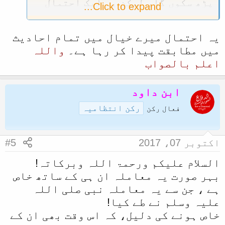
پڑھ سکوں گا، لیکن یہ ایک احتمال
Click to expand...
ہے حدیث میں اس کا کوئی اشارہ نہیں
ملتا۔
یہ احتمال میرے خیال میں تمام احادیث
میں مطابقت پیدا کر رہا ہے۔
واللہ
اعلم بالصواب
ابن داود
رکن انتظامیہ
فعال رکن
اکتوبر 07، 2017
#5
السلام علیکم ورحمۃ اللہ وبرکاتہ!
بہر صورت یہ معاملہ ان ہی کے ساتھ خاص
ہے ، جن سے یہ معاملہ نبی صلی اللہ
علیہ وسلم نے طے کیا!
خاص ہونے کی دلیل، کہ اس وقت بھی ان کے