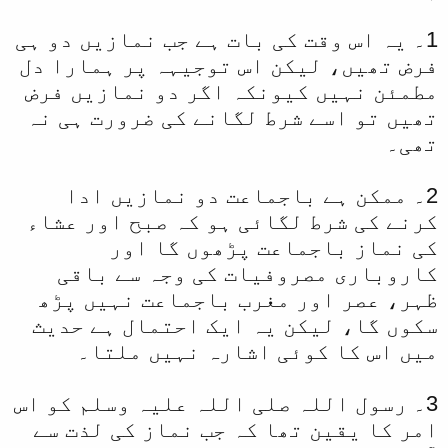
1۔ یہ اس وقت کی بات ہے جب نمازیں دو ہی
فرض تھیں، لیکن اس توجیہہ پر ہمارا دل
مطمئن نہیں کیونکہ اگر دو نمازیں فرض
تھیں تو اسے شرط لگانے کی ضرورت ہی نہ
تھی۔
2۔ ممکن ہے باجماعت دو نمازیں ادا
کرنے کی شرط لگائی ہو کہ صبح اور عشاء
کی نماز باجماعت پڑھوں گا اور
کاروباری مصروفیات کی وجہ سے باقی
ظہر، عصر اور مغرب باجماعت نہیں پڑھ
سکوں گا، لیکن یہ ایک احتمال ہے حدیث
میں اس کا کوئی اشارہ نہیں ملتا۔
3۔ رسول اللہ صلی اللہ علیہ وسلم کو اس
امر کا یقین تھا کہ جب نماز کی لذت سے