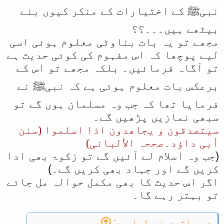
نبیﷺ کے اختیارات کے منکر کیوں بنے
بیٹھے ہیں۔۔۔؟؟
مجھے تو یہ بات بناوٹی معلوم ہوئی اسی
لیے پوچھا کہ اس مفہوم کی کوئی حدیث ہے
تو آگاہ فرمائیں۔ بلکہ مجھے تو اس کے
برعکس بات معلوم ہوئی ہے کہ نبیﷺ نے
فرمایا تھا کہ جب وہ مسلمان ہوں گے تو
سبھی نمازیں پڑھیں گے۔
سیتصدقون و یجاھدون اذا اسلموا (سنن
أبی داؤد۔صححہ الألبانی)
(جب وہ اسلام لے آئیں گے تو زکوۃ بھی ادا
کریں گے اور جہاد بھی کریں گے۔)
اگر اس حدیث کا بھی مکمل حوالہ مل جائے
تو بہتر رہے گا۔
عمر اثری نے کہا ہے: