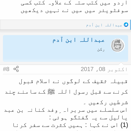
اردو میں کتب ستہ کے علاوہ کتب کسی
سوفٹویئر میں میں نے نہیں دیکھیں
R
عبداللہ ابن آدم
e
a
عبداللہ ابن آدم
c
t
رکن
i
o
n
اکتوبر 08، 2017
#8
s
:
قبیلہ ثقیف کے لوگوں نے اسلام قبول
کرنے سے قبل رسول اللہ ﷺ کے سامنے چند
شرطیں رکھیں ۔
اس سلسلے میں سربراہ ِوفد کنانہ بن عبد
یالیل سے یہ گفتگو ہوئی :
(1) اس نے کہا : ہمیں کثرت سے سفر کرنا