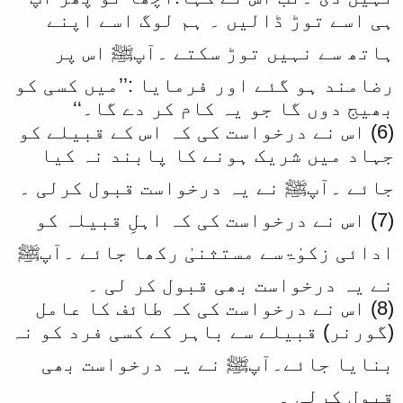
ہی اسے توڑ ڈالیں ۔ ہم لوگ اسے اپنے
ہاتھ سے نہیں توڑ سکتے ۔آپﷺ اس پر
رضامند ہو گئے اور فرمایا :’’میں کسی کو
بھیج دوں گا جو یہ کام کر دے گا۔‘‘
(6) اس نے درخواست کی کہ اس کے قبیلے کو
جہاد میں شریک ہونے کا پابند نہ کیا
جائے ۔آپﷺ نے یہ درخواست قبول کرلی ۔
(7) اس نے درخواست کی کہ اہلِ قبیلہ کو
ادائی زکوٰۃسے مستثنیٰ رکھا جائے ۔آپﷺ
نے یہ درخواست بھی قبول کر لی ۔
(8) اس نے درخواست کی کہ طائف کا عامل
(گورنر) قبیلے سے باہر کے کسی فرد کو نہ
بنایا جائے۔آپﷺ نے یہ درخواست بھی
قبول کرلی ۔