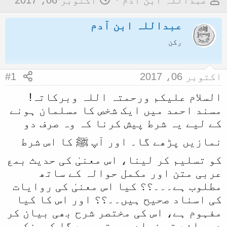
عبداللہ ابن آدم
اکتوبر 06، 2017
و
ا
عبداللہ ابن آدم
ض
ر
و
ی
رکن
ع
خ
ک
آ
اکتوبر 06، 2017
#1
ا
غ
السلام علیکم ورحمتہ اللہ وبرکاتہ!
آ
ا
مسند احمد میں ایک شخص کا مسلمان ہونے
غ
ز
کے لیے یہ شرط پیش کرنا کہ وہ صرف دو
ا
نمازیں پڑھے گا۔ اور آپ ﷺ کا اس شرط
ز
ک
کو تسلیم کر لینا، اس معنیٰ کی حدیث بمع
ر
عربی متن اور مکمل حوالہ کے ساتھ
ن
مطلوب ہے۔۔۔؟؟ کیا اس معنیٰ کی روایات
ے
کی اسناد صحیح ہیں۔۔؟؟ اور اس کا کیا
مفہوم ہے، اس کی مختصر شرح بھی بیان کر
و
دی جائے تو زیادہ بہتر رہے گا کیونکہ
ا