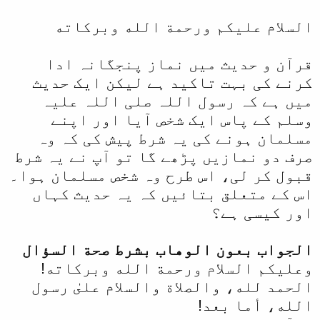
السلام عليكم ورحمة الله وبركاته
قرآن و حدیث میں نماز پنجگانہ ادا
کرنے کی بہت تاکید ہے لیکن ایک حدیث
میں ہے کہ رسول اللہ صلی اللہ علیہ
وسلم کے پاس ایک شخص آیا اور اپنے
مسلمان ہونے کی یہ شرط پیش کی کہ وہ
صرف دو نمازیں پڑھے گا تو آپ نے یہ شرط
قبول کر لی، اس طرح وہ شخص مسلمان ہوا۔
اس کے متعلق بتائیں کہ یہ حدیث کہاں
اور کیسی ہے؟
الجواب بعون الوهاب بشرط صحة السؤال
وعلیکم السلام ورحمة الله وبرکاته!
الحمد لله، والصلاة والسلام علىٰ رسول
الله، أما بعد!