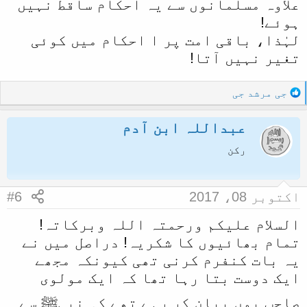
علاوہ مسلمانوں سے یہ احکام ساقط نہیں
ہوئے!
لہٰذا، باقی امت پر ا احکام میں کوئی
تغیر نہیں آتا!
R
جی مرشد جی
e
a
عبداللہ ابن آدم
c
t
رکن
i
o
n
اکتوبر 08، 2017
#6
s
:
السلام علیکم ورحمتہ اللہ وبرکاتہ!
تمام بھائیوں کا شکریہ! دراصل میں نے
یہ بات کنفرم کرنی تھی کیونکہ مجھے
ایک دوست بتا رہا تھا کہ ایک مولوی
صاحب یوں بیان کر رہے تھے کہ نبیﷺ سے