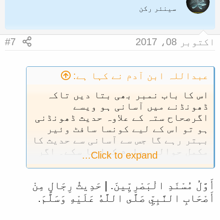
سینئر رکن
اکتوبر 08، 2017
#7
عبداللہ ابن آدم نے کہا ہے:
اس کا باب نمبر بھی بتا دیں تاکہ
ڈھونڈنے میں آسانی ہو ویسے
اگرصحاح ستہ کے علاوہ حدیث ڈھونڈنی
ہو تو اس کے لیے کونسا سافٹ وئیر
بہتر رہے گا جس سے آسانی سے حدیث کا
مکمل حوالہ معلوم کیا جا سکے۔ اگر
Click to expand...
اُردو میں ہو تو زیادہ بہتر رہے گا۔
أَوَّلُ مُسْنَدِ الْبَصْرِيِّينَ. | حَدِيثُ رِجَالٍ مِنْ
أَصْحَابِ النَّبِيِّ صَلَّى اللَّهُ عَلَيْهِ وَسَلَّمَ.