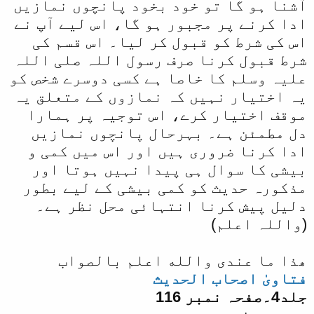
آشنا ہو گا تو خود بخود پانچوں نمازیں
ادا کرنے پر مجبور ہو گا، اس لیے آپ نے
اس کی شرط کو قبول کر لیا۔ اس قسم کی
شرط قبول کرنا صرف رسول اللہ صلی اللہ
علیہ وسلم کا خاصا ہے کسی دوسرے شخص کو
یہ اختیار نہیں کہ نمازوں کے متعلق یہ
موقف اختیار کرے، اس توجیہ پر ہمارا
دل مطمئن ہے۔ بہرحال پانچوں نمازیں
ادا کرنا ضروری ہیں اور اس میں کمی و
بیشی کا سوال ہی پیدا نہیں ہوتا اور
مذکورہ حدیث کو کمی بیشی کے لیے بطور
دلیل پیش کرنا انتہائی محل نظر ہے۔
(واللہ اعلم)
ھذا ما عندی والله اعلم بالصواب
فتاویٰ اصحاب الحدیث
جلد4۔صفحہ نمبر 116