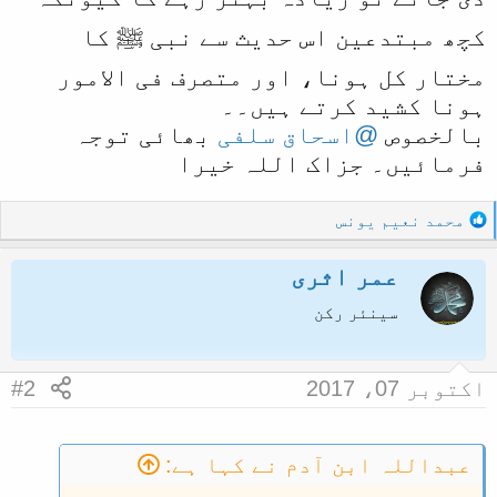
ل
کچھ مبتدعین اس حدیث سے نبی ﷺ کا
ا
مختار کل ہونا، اور متصرف فی الامور
ہونا کشید کرتے ہیں۔۔
بالخصوص
@اسحاق سلفی
بھائی توجہ
فرمائیں۔ جزاک اللہ خیرا
R
محمد نعیم یونس
e
a
عمر اثری
c
t
سینئر رکن
i
o
n
اکتوبر 07، 2017
#2
s
:
عبداللہ ابن آدم نے کہا ہے: