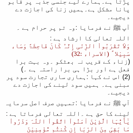
پڑتا ہے۔ہمارے لیے جنسی جذبہ پر قابو
پانا مشکل ہے۔ہمیں زنا کی اجازت دے
دیجیے۔
آپ ﷺ نے فرمایا :وہ تم پر حرام ہے ۔
اللہ تعالی کا ارشاد ہے :
وَلاَ تَقْرَبُواْ الزِّنَی إِنَّہُ کَانَ فَاحِشَۃً وَسَاء
سَبِیْلا ً (الاسراء :32)
(زناء کے قریب نہ بھٹکو ۔وہ بہت برا
فعل ہے اور بڑا ہی برا راستہ ہے ۔)
(2) اس نے کہا :ہماری ساری تجارت سود پر
مبنی ہے۔ ہمیں سود لینے کی اجازت دے
دیجیے۔
آپ ﷺ نے فرمایا :تمہیں صرف اصل سرمایہ
لینے کا حق ہے ۔اللہ تعالی فرماتا ہے :
یٰٓأَیُّہَا الَّذِیْنَ آمَنُواْ اتَّقُواْ اللّہَ وَذَرُواْ
مَا بَقِیَ مِنَ الرِّبَا إِن کُنتُم مُّؤْمِنِیْنَ