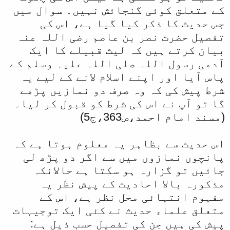
کے متعلق کوئی گنجائش نہیں۔ سوال میں
جس حدیث کا ذکر کیا گیا ہے، اس کی
تفصیل حضرت نصر بن عاصم رضی اللہ عنہ
بیان کرتے ہیں کہ لیث قبیلے کا ایک
آدمی رسول اللہ صلی اللہ علیہ وسلم کے
پاس آیا اور اپنے اسلام لانے کے لیے یہ
شرط پیش کی کہ وہ صرف دو نمازیں پڑھے
گا تو آپ نے اس کی شرط کو قبول کر لیا۔
(مسند امام احمد،ص363،ج5)
اس حدیث سے بظاہر یہ معلوم ہوتا ہے کہ
پانچوں نمازوں میں سے اگر دو پڑھ لی
جائیں تو گزارہ ہو سکتا ہے حالانکہ
مذکورہ بالا احادیث کے پیش نظر یہ
مفہوم انتہائی محل نظر ہے، اس کے
متعلق علماء حدیث نے کئی ایک توجیہات
پیش کی ہیں جن کی تفصیل حسب ذیل ہے: