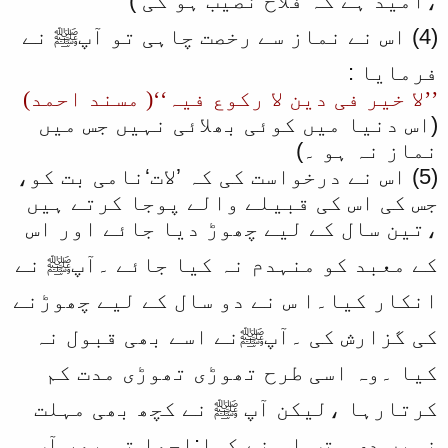
،امید ہے کہ فلاح نصیب ہو گی )
(4) اس نے نماز سے رخصت چاہی تو آپﷺ نے
فرمایا :
’’لا خیر فی دین لا رکوع فیہ‘‘( مسند احمد)
(اس دنیا میں کوئی بھلائی نہیں جس میں
نماز نہ ہو ۔)
(5) اس نے درخواست کی کہ ’لات‘نامی بت کو،
جس کی اس کی قبیلے والے پوجا کرتے ہیں
،تین سال کے لیے چھوڑ دیا جائے اور اس
کے معبد کو منہدم نہ کیا جائے ۔آپﷺ نے
انکار کیا۔ا س نے دو سال کے لیے چھوڑنے
کی گزارش کی ۔آپﷺنے اسے بھی قبول نہ
کیا ۔وہ اسی طرح تھوڑی تھوڑی مدت کم
کرتارہا ،لیکن آپ ﷺ نے کچھ بھی مہلت
نہیں دی ۔تب اس نے کہا:اچھا تو پھر آپ