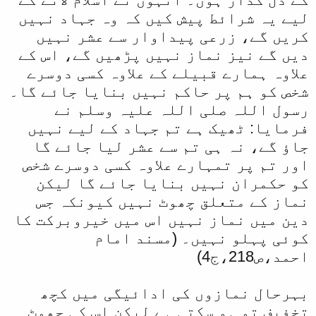
لیے یہ شرائط پیش کیں کہ وہ جہاد نہیں
کریں گے، زرعی پیداوار سے عشر نہیں
دیں گے نیز نماز نہیں پڑھیں گے، اس کے
علاوہ ہمارے قبیلے کے علاوہ کسی دوسرے
شخص کو ہم پر حاکم نہیں بنایا جائے گا۔
رسول اللہ صلی اللہ علیہ وسلم نے
فرمایا: ٹھیک ہے تم جہاد کے لیے نہیں
جاؤ گے، نہ ہی تم سے عشر لیا جائے گا
اور تم پر تمہارے علاوہ کسی دوسرے شخص
کو حکمران نہیں بنایا جائے گا لیکن
نماز کے متعلق چھوٹ نہیں کیونکہ جس
دین میں نماز نہیں اس میں خیروبرکت کا
کوئی پہلو نہیں۔ (مسند امام
احمد،ص218،ج4)
بہرحال نمازوں کی ادائیگی میں کچھ
تخفیف تو ہو سکتی ہے لیکن اس کی چھوٹ