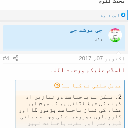
محدث فتویٰ
R
ابن داود
e
a
جی مرشد جی
c
t
رکن
i
o
n
اکتوبر 07، 2017
#4
s
:
السلام علیکم ورحمۃ اللہ
عدیل سلفی نے کہا ہے:
2۔ ممکن ہے باجماعت دو نمازیں ادا
کرنے کی شرط لگائی ہو کہ صبح اور
عشاء کی نماز باجماعت پڑھوں گا اور
کاروباری مصروفیات کی وجہ سے باقی
ظہر، عصر اور مغرب باجماعت نہیں