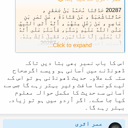
20287 حَدَّثَنَا مُحَمَّدُ بْنُ جَعْفَرٍ ،
حَدَّثَنَاشُعْبَةُ ، عَنْ قَتَادَةَ ، عَنْ نَصْرِ بْنِ
عَاصِمٍ ، عَنْ رَجُلٍ مِنْهُمْ ، أَنَّهُ أَتَى النَّبِيَّ
صَلَّى اللَّهُ عَلَيْهِ وَسَلَّمَ، فَأَسْلَمَ عَلَى أَنَّهُ
لَا يُصَلِّي إِلَّا صَلَاتَيْنِ، فَقَبِلَ ذَلِكَ مِنْهُ.
(مسند احمد ط الرسالہ: 20287،
Click to expand...
23079)
اس کا باب نمبر بھی بتا دیں تاکہ
ڈھونڈنے میں آسانی ہو ویسے اگرصحاح
ستہ کے علاوہ حدیث ڈھونڈنی ہو تو اس کے
لیے کونسا سافٹ وئیر بہتر رہے گا جس سے
آسانی سے حدیث کا مکمل حوالہ معلوم
کیا جا سکے۔ اگر اُردو میں ہو تو زیادہ
بہتر رہے گا۔
عمر اثری