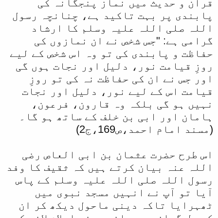
قرآن و حدیث میں نماز پنجگانہ کی
پابندی پر بہت تاکید ہے، چنانچہ رسول
اللہ صلی اللہ علیہ وسلم کا ارشاد
گرامی ہے: "جس شخص نے ان نمازوں کی
حفاظت و پابندی کی تو وہ اس شخص کے لیے
روزِ قیامت نور، دلیل اور نجات ہوں گی
اور جس نے ان کی حفاظت نہ کی تو روزِ
قیامت اس کے لیے نور، دلیل اور نجات
نہیں ہو گی بلکہ وہ قارون، فرعون،
ہامان اور ابی بن خلف کے ساتھ ہو گا۔
(مسند امام احمد،ص169،ج2)
اس طرح حضرت عثمان بن ابی العاص رضی
اللہ عنہ بیان کرتے ہیں کہ ثقیف کا وفد
رسول اللہ صلی اللہ علیہ وسلم کے پاس
آیا تو آپ نے انہیں مسجد نبوی میں
ٹھہرایا تاکہ دینی ماحول دیکھ کر ان
کے دل گداز ہوں۔ انہوں نے اسلام لانے کے