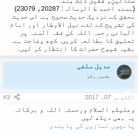
صَلَاتَيْنِ، فَقَبِلَ ذَلِكَ مِنْهُ.
(مسند احمد ط الرسالہ: 20287، 23079)
محقق کے نزدیک حدیث صحیح ہے. اس حدیث
کی تشریح کے لئے نیل الاوطار اور امام
البانی رحمہ اللہ کی فقہ السنہ پر
تعلیق کا مطالعہ کریں. کچھ وضاحت ہے.
بقیہ شیوخ حضرات کا انتظار کر لیں.
عدیل سلفی
مشہور رکن
اکتوبر 07، 2017
#3
وعلیکم السلام ورحمتہ اللہ و برکاتہ
یہ بھی دیکھ لیں
پانچوں نمازوں کی پابندی