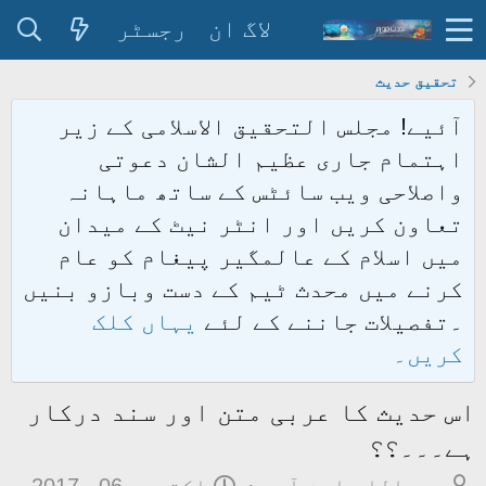
لاگ ان
رجسٹر
تحقیق حدیث
آئیے! مجلس التحقیق الاسلامی کے زیر
اہتمام جاری عظیم الشان دعوتی
واصلاحی ویب سائٹس کے ساتھ ماہانہ
تعاون کریں اور انٹر نیٹ کے میدان
میں اسلام کے عالمگیر پیغام کو عام
کرنے میں محدث ٹیم کے دست وبازو بنیں
۔تفصیلات جاننے کے لئے
یہاں کلک
کریں۔
اس حدیث کا عربی متن اور سند درکار
ہے۔۔۔؟؟
م
ت