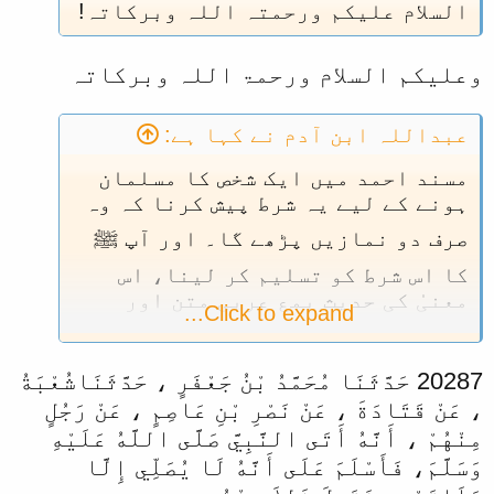
السلام علیکم ورحمتہ اللہ وبرکاتہ!
وعلیکم السلام ورحمۃ اللہ وبرکاتہ
عبداللہ ابن آدم نے کہا ہے:
مسند احمد میں ایک شخص کا مسلمان
ہونے کے لیے یہ شرط پیش کرنا کہ وہ
صرف دو نمازیں پڑھے گا۔ اور آپ ﷺ
کا اس شرط کو تسلیم کر لینا، اس
معنیٰ کی حدیث بمع عربی متن اور
Click to expand...
مکمل حوالہ کے ساتھ مطلوب ہے۔۔۔؟؟
20287 حَدَّثَنَا مُحَمَّدُ بْنُ جَعْفَرٍ ، حَدَّثَنَاشُعْبَةُ
، عَنْ قَتَادَةَ ، عَنْ نَصْرِ بْنِ عَاصِمٍ ، عَنْ رَجُلٍ
مِنْهُمْ ، أَنَّهُ أَتَى النَّبِيَّ صَلَّى اللَّهُ عَلَيْهِ
وَسَلَّمَ، فَأَسْلَمَ عَلَى أَنَّهُ لَا يُصَلِّي إِلَّا