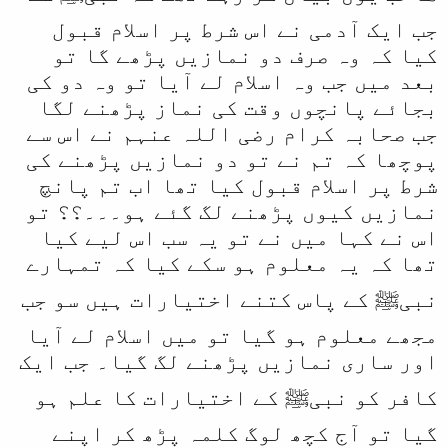
جب ایک آدمی نے اس شرط پر اسلام قبول
کیا کہ وہ صرف دو نمازیں پڑھے گا تو
بعد میں جب وہ اسلام لے آیا تو وہ دو کی
بجائے پانچوں وقت کی نماز پڑھنے لگا
جب صحابہ کرام رضی اللہ عنہم نے اس سے
پوچھا کہ تم نے تو دو نمازیں پڑھنے کی
شرط پر اسلام قبول کیا تھا اب تم پانچ
نمازیں کیوں پڑھنے لگ گئے ہو۔۔۔؟؟ تو
اس نے کہا میں نے تو یہ سب اس لیے کیا
تھا کہ یہ معلوم ہو سکے کیا کہ تمہارے
نبیﷺ کے پاس کتنے اختیارات ہیں سو جب
مجھے معلوم ہو گیا تو میں اسلام لے آیا
اور ساری نمازیں پڑھنے لگ گیا۔ جب ایک
کافر کو نبیﷺ کے اختیارات کا علم ہو
گیا تو آج کچھ لوگ کلمہ پڑھ کر اپنے