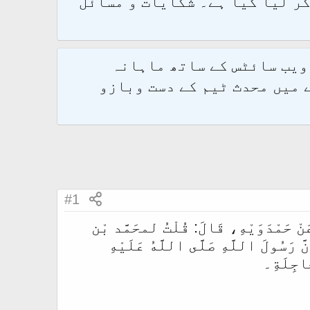
و 2.1.7 پر کامیابی سے منتقل کر لیا گیا ہے۔ شکایات و مسائل
 ویب سائٹس کے ساتھ ماہانہ
 میں محدث ٹیم کے دست وبازو
#1
َنْ حَمْدَوَيْهِ، قَالَ: قُلْتُ لمحَمَّد بْن
َ رَسُولَ اللَّهِ صَلَّى اللَّهُ عَلَيْهِ
َاجِلَةِ۔