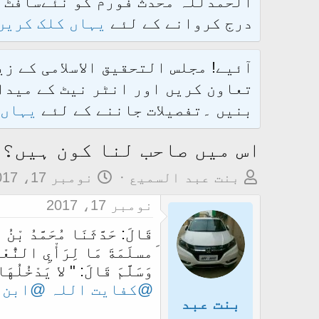
درج کروانے کے لئے
یہاں کلک کریں
آئیے! مجلس التحقیق الاسلامی کے ز
تعاون کریں اور انٹر نیٹ کے میدان
بنیں ۔تفصیلات جاننے کے لئے
یہاں 
اس میں صاحب لنا کون ہیں؟
م
ت
بنت عبد السمیع
نومبر 17، 2017
و
ا
نومبر 17، 2017
ض
ر
قَالَ: حَدَّثَنَا مُحَمَّدُ بْن
و
ی
َمسلَمَةَ مَا لِرَأْيِ النُّعْم
ع
خ
وَسَلَّمَ قَالَ: " لا يَدْخُلُه
ک
آ
@کفایت اللہ
@ابن 
ا
غ
بنت عبد
آ
ا