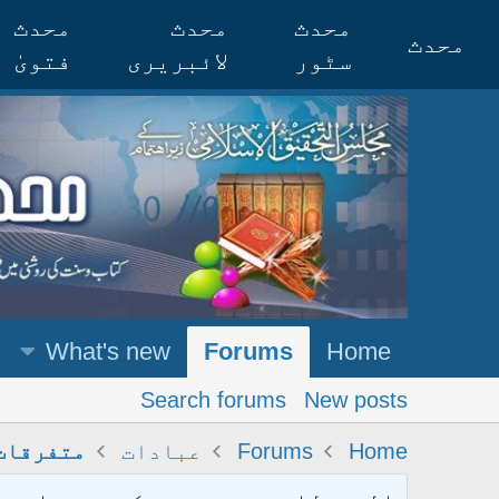
محدث
محدث
محدث
محدث
سٹور
لائبریری
فتویٰ
What's new
Forums
Home
Search forums
New posts
Home
Forums
عبادات
متفرقات