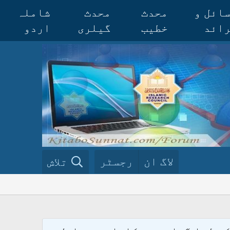
ائل و
محدث
محدث
شاملہ
ائد
خطیب
گیلری
اردو
لاگ ان
رجسٹر
تلاش