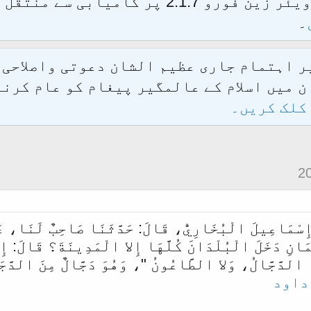
الحمدللہ محدث فورم کو نئےسافٹ ویئر زین فور
۔
یر اہتمام جاری عظیم الشان دعوتی واصلاحی
 میں اسلام کے عالمگیر پیغام کو عام کرنے
کلک کریں۔
ُ إِسْمَاعِيلَ الْبُخَارِيُّ، قَالَ: حَدَّثَنَا صَاحِبٌ لَنَا، ع
َانِ دَخَلَ الْبُلْدَانَ كُلَّهَا إِلا الْمَدِينَةَ؟ قَالَ: إِنّ
َا الدَّجَّالُ، وَلا الطَّاعُونُ "، وَهُوَ دَجَّالٌ مِنَ الدَّج
داود