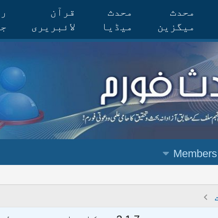
محدث
محدث
قرآن
رس
میگزین
میڈیا
لائبریری
جر
Members