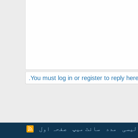
You must log in or register to reply here
لیسی
مدد
سائٹ میپ
صفحہ اول
آ
ر