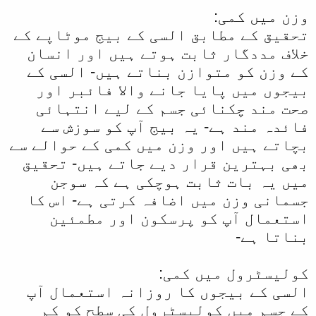
وزن میں کمی:
تحقیق کے مطابق السی کے بیج موٹاپے کے
خلاف مددگار ثابت ہوتے ہیں اور انسان
کے وزن کو متوازن بناتے ہیں- السی کے
بیجوں میں پایا جانے والا فائبر اور
صحت مند چکنائی جسم کے لیے انتہائی
فائدہ مند ہے- یہ بیج آپ کو سوزش سے
بچاتے ہیں اور وزن میں کمی کے حوالے سے
بھی بہترین قرار دیے جاتے ہیں- تحقیق
میں یہ بات ثابت ہوچکی ہے کہ سوجن
جسمانی وزن میں اضافہ کرتی ہے- اس کا
استعمال آپ کو پرسکون اور مطمئین
بناتا ہے-
کولیسٹرول میں کمی:
السی کے بیجوں کا روزانہ استعمال آپ
کے جسم میں کولیسٹرول کی سطح کو کم