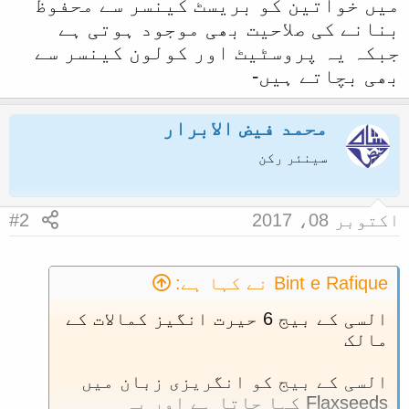
میں خواتین کو بریسٹ کینسر سے محفوظ
بنانے کی صلاحیت بھی موجود ہوتی ہے
جبکہ یہ پروسٹیٹ اور کولون کینسر سے
بھی بچاتے ہیں-
محمد فیض الابرار
سینئر رکن
اکتوبر 08، 2017
#2
Bint e Rafique نے کہا ہے:
السی کے بیج 6 حیرت انگیز کمالات کے
مالک
السی کے بیج کو انگریزی زبان میں
Flaxseeds کہا جاتا ہے اور یہ