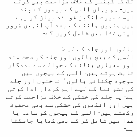
تک کہ کینسر کے خلاف مزاحمت بھی کرتے
ل
ہیں- ہم یہاں السی کے بیجوں کے چند
ایسے حیرت انگیز فوائد بیان کر رہے
ا
ہیں جنہیں جاننے کے بعد آپ انہیں ضرور
اپنی غذا میں شامل کریں گے-
بالوں اور جلد کے لیے:
السی کے بیج بالوں اور جلد کو صحت مند
اور معیاری بنانے کے حوالے سے مددگار
ثابت ہوتے ہیں- السی کے بیجوں میں
موجود چکنائی بالوں٬ ناخنوں اور جلد
کی نشو نما کے لیے اہم کردار ادا کرتی
ہے- یہ جلد کی خشکی کے خلاف مزاحمت کرتے
ہیں اور آنکھوں کی خشکی سے بھی محفوظ
رکھتے ہیں- السی کے بیجوں کو سادہ یا
غذا میں شامل کر کے بھی کھایا جاسکتا
ہے-