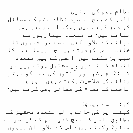
نظامِ ہضم کی بہتری:
السی کے بیج نہ صرف نظامِ ہضم کے مسائل
کو دور کرتے ہیں بلکہ اسے بہتر بھی
بناتے ہیں- یہ متعدد بیماریوں سے
بچانے کے علاوہ کئی ایسے جراثیموں کا
خاتمہ بھی کردیتے ہیں جو بیماریوں کا
سبب بن سکتے ہیں- السی کے بیج متعدد
اقسام کے فائبر پر مشتمل ہوتے ہیں جو
کہ نظامِ ہضم اور آنتوں کی صحت کو بہتر
بنانے کی صلاحیت رکھتے ہیں- اور یہ
ہاضمے کے نظام کی صفائی بھی کرتے ہیں-
کینسر سے بچاؤ:
کینسر پر کی جانے والی متعدد تحقیق کے
مطابق السی کے بیج کئی قسم کے کینسر سے
محفوظ رکھتے ہیں- اس کے علاوہ ان بیجوں