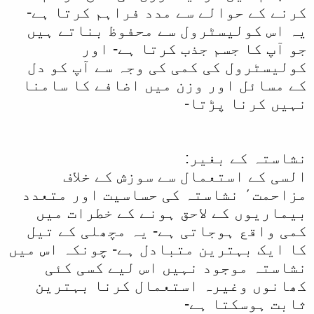
کرنے کے حوالے سے مدد فراہم کرتا ہے-
یہ اس کولیسٹرول سے محفوظ بناتے ہیں
جو آپ کا جسم جذب کرتا ہے- اور
کولیسٹرول کی کمی کی وجہ سے آپ کو دل
کے مسائل اور وزن میں اضافے کا سامنا
نہیں کرنا پڑتا-
نشاستہ کے بغیر:
السی کے استعمال سے سوزش کے خلاف
مزاحمت٬ نشاستہ کی حساسیت اور متعدد
بیماریوں کے لاحق ہونے کے خطرات میں
کمی واقع ہوجاتی ہے- یہ مچھلی کے تیل
کا ایک بہترین متبادل ہے- چونکہ اس میں
نشاستہ موجود نہیں اس لیے کسی کئی
کھانوں وغیرہ استعمال کرنا بہترین
ثابت ہوسکتا ہے-