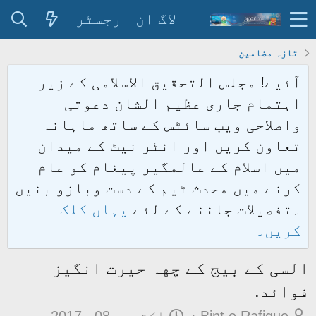
لاگ ان
رجسٹر
تازہ مضامین
آئیے! مجلس التحقیق الاسلامی کے زیر
اہتمام جاری عظیم الشان دعوتی
واصلاحی ویب سائٹس کے ساتھ ماہانہ
تعاون کریں اور انٹر نیٹ کے میدان
میں اسلام کے عالمگیر پیغام کو عام
کرنے میں محدث ٹیم کے دست وبازو بنیں
۔تفصیلات جاننے کے لئے
یہاں کلک
کریں۔
السی کے بیج کے چهہ حیرت انگیز
فوائد.
م
ت