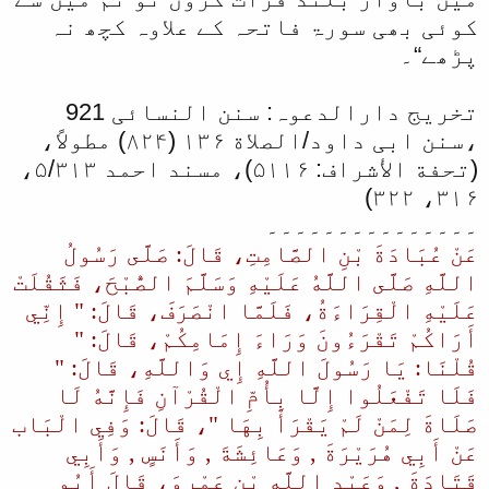
کوئی بھی سورۃ فاتحہ کے علاوہ کچھ نہ
پڑھے“۔
تخریج دارالدعوہ: سنن النسائی 921
،سنن ابی داود/الصلاة ۱۳۶ (۸۲۴) مطولاً،
(تحفة الأشراف: ۵۱۱۶)، مسند احمد ۵/۳۱۳،
۳۱۶، ۳۲۲)
۔۔۔۔۔۔۔۔۔۔۔۔۔۔۔
عَنْ عُبَادَةَ بْنِ الصَّامِتِ، قَالَ: صَلَّى رَسُولُ
اللَّهِ صَلَّى اللَّهُ عَلَيْهِ وَسَلَّمَ الصُّبْحَ، فَثَقُلَتْ
عَلَيْهِ الْقِرَاءَةُ، فَلَمَّا انْصَرَفَ، قَالَ: " إِنِّي
أَرَاكُمْ تَقْرَءُونَ وَرَاءَ إِمَامِكُمْ، قَالَ: "
قُلْنَا: يَا رَسُولَ اللَّهِ إِي وَاللَّهِ، قَالَ: "
فَلَا تَفْعَلُوا إِلَّا بِأُمِّ الْقُرْآنِ فَإِنَّهُ لَا
صَلَاةَ لِمَنْ لَمْ يَقْرَأْ بِهَا "، قَالَ: وَفِي الْبَاب
عَنْ أَبِي هُرَيْرَةَ , وَعَائِشَةَ , وَأَنَسٍ , وَأَبِي
قَتَادَةَ , وَعَبْدِ اللَّهِ بْنِ عَمْرٍوَ، قَالَ أَبُو