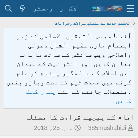
لاگ ان
رجسٹر
تحقیق حدیث سے متعلق سوالات وجوابات
آئیے! مجلس التحقیق الاسلامی کے زیر
اہتمام جاری عظیم الشان دعوتی
واصلاحی ویب سائٹس کے ساتھ ماہانہ
تعاون کریں اور انٹر نیٹ کے میدان
میں اسلام کے عالمگیر پیغام کو عام
کرنے میں محدث ٹیم کے دست وبازو بنیں
۔تفصیلات جاننے کے لئے
یہاں کلک
کریں۔
امام کے پیچهے قراءت کا مسئلہ
م
ت
385mushahidi
مئی 25، 2018
و
ا