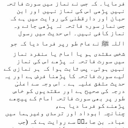
فرمایا۔ کہ جس نے نماز میں سورت فاتحہ
نہیں پڑھی اس کی نماز نہیں اور ابن
حبان اور دارقطنی کی روایت میں ہے کہ
جس نماز سورۃ فاتحہ نہ پڑھی جائے وہ
نماز کافی نہیں۔ اس حدیث میں رسول
اللہ ﷺ نے عام طو رپر فرما دیا کہ جو
شخص مقتدی ہو یا امام یا منفرد نماز
میں سورت فاتحہ نہ پڑھے اس کی نماز
نہیں ہوتی۔ پس ثابت ہوا کہ ہر نمازی کے
لیے سورت فاتحہ کا پڑھنا فرض ہے اور یہ
حدیث متفق علیہ ہے ۔ اس وجہ سے اعلیٰ
درجہ کی صحیح ہے اور مقتدیوں کو خاص
طور پر بھی سورت فاتحہ امام کے پیچھے
پڑھنے کو فرما دیا ہے،
چنانچہ ابوداد اور ترمذی وغیرہما میں
عبادہ بن صامتؓ سے روایت ہے کہ (جب