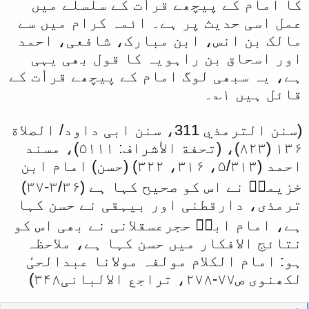
کا امام کے پیچھے قرأت کے سلسلے میں
عمل اسی حدیث پر ہے۔ ائمہ کرام میں سے
مالک بن انس، ابن مبارک، شافعی، احمد
اور اسحاق بن راہویہ کا قول بھی یہی
ہے، یہ سبھی لوگ امام کے پیچھے قرأت کے
قائل ہیں ۱؎۔
(سنن الترمذي 311، سنن ابی داود/ الصلاة
۱۳۶ (۸۲۳)، (تحفة الأشراف: ۵۱۱۱)، مسند
احمد (۵/۳۱۳، ۳۱۶، ۳۲۲) (حسن) امام ابن
خزیمہؒ نے اس کو صحیح کہا ہے (۳/۳۶-۳۷)
ترمذی، دارقطنی اور بیہقی نے حسن کہا
ہے، امام ابنؒ حجرعسقلانی نے بھی اس کو
نتائج الافکار میں حسن کہا ہے، ملاحظہ
ہو: امام الکلام مولفہ مولانا عبدالحیٔ
لکھنوی ص۷۷-۲۷۸، تراجع الالبانی۳۴۸)