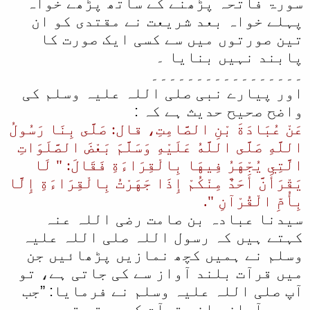
سورۃ فاتحہ پڑھنے کے ساتھ پڑھے خواہ
پہلے خواہ بعد شریعت نے مقتدی کو ان
تین صورتوں میں سے کسی ایک صورت کا
پابند نہیں بنایا ۔
۔۔۔۔۔۔۔۔۔۔۔۔۔۔۔۔۔
اور پیارے نبی صلی اللہ علیہ وسلم کی
واضح صحیح حدیث ہے کہ :
عَنْ عُبَادَةَ بْنِ الصَّامِتِ، قال: صَلَّى بِنَا رَسُولُ
اللَّهِ صَلَّى اللَّهُ عَلَيْهِ وَسَلَّمَ بَعْضَ الصَّلَوَاتِ
الَّتِي يُجْهَرُ فِيهَا بِالْقِرَاءَةِ فَقَالَ: " لَا
يَقْرَأَنَّ أَحَدٌ مِنْكُمْ إِذَا جَهَرْتُ بِالْقِرَاءَةِ إِلَّا
بِأُمِّ الْقُرْآنِ ".
سیدنا عبادہ بن صامت رضی اللہ عنہ
کہتے ہیں کہ رسول اللہ صلی اللہ علیہ
وسلم نے ہمیں کچھ نمازیں پڑھائیں جن
میں قرآت بلند آواز سے کی جاتی ہے، تو
آپ صلی اللہ علیہ وسلم نے فرمایا: ”جب
میں بآواز بلند قرآت کروں تو تم میں سے