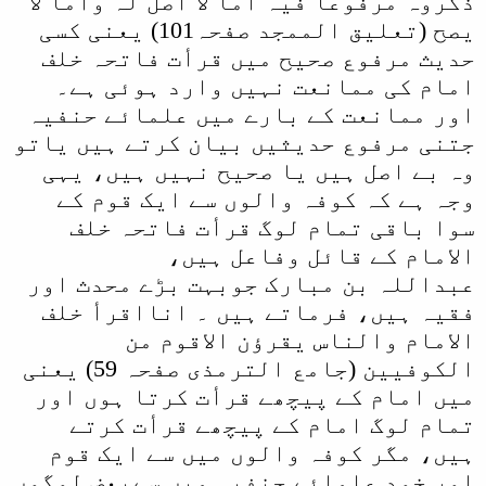
ذکروہ مرفوعا فیہ اما لا اصل لہ واما لا
یصح
(تعلیق الممجد صفحہ101) یعنی کسی
حدیث مرفوع صحیح میں قرأت فاتحہ خلف
امام کی ممانعت نہیں وارد ہوئی ہے۔
اور ممانعت کے بارے میں علمائے حنفیہ
جتنی مرفوع حدیثیں بیان کرتے ہیں یاتو
وہ بے اصل ہیں یا صحیح نہیں ہیں، یہی
وجہ ہے کہ کوفہ والوں سے ایک قوم کے
سوا باقی تمام لوگ قرأت فاتحہ خلف
الامام کے قائل وفاعل ہیں،
عبداللہ بن مبارک جوبہت بڑے محدث اور
فقیہ ہیں، فرماتے ہیں ۔
انااقرأ خلف
الامام والناس یقرؤن الاقوم من
الکوفیین
(جامع الترمذی صفحہ 59) یعنی
میں امام کے پیچھے قرأت کرتا ہوں اور
تمام لوگ امام کے پیچھے قرأت کرتے
ہیں، مگر کوفہ والوں میں سے ایک قوم
اور خود علمائے حنفیہ میں سےبعض لوگوں