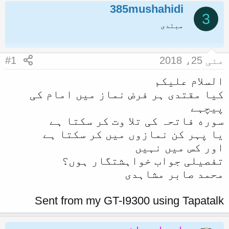
385mushahidi
ض
ر
3
و
ی
مبتدی
ع
خ
ک
آ
مئی 25، 2018
#1
ا
غ
السلام علیکم
آ
ا
کیا مقتدی ہر فرض نماز میں امام کی
غ
ز
پیچہے
ا
سوره فاتحہ کی تلا وت کر سکتا ہے
ز
یا پہر کن نمازوں میں کر سکتا ہے
ک
اور کس میں نہیں
ر
تفصیلی جواب خواہشتگار ہوں؟
ن
محمد صابر مشاہدی
ے
و
Sent from my GT-I9300 using Tapatalk
ا
ل