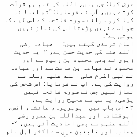
عرض کیا: جی ہاں، اللہ کی قسم ہم قرأت
کرتے ہیں، آپ نے فرمایا: ”تم ایسا نہ
کیا کرو سوائے سورۃ فاتحہ کے اس لیے کہ
جو اسے نہیں پڑھتا اس کی نماز نہیں
ہوتی ہے“۔
امام ترمذی کہتے ہیں: ۱- عبادہ رضی
الله عنہ کی حدیث حسن ہے، ۲- یہ حدیث
زہری نے بھی محمود بن ربیع سے اور
محمود نے عبادہ بن صامت سے اور عبادہ
نے نبی اکرم صلی الله علیہ وسلم سے
روایت کی ہے۔ آپ نے فرمایا: اس شخص کی
نماز نہیں جس نے سورۃ فاتحہ نہیں
پڑھی، یہ سب سے صحیح روایت ہے،
۳ - اس باب میں ابوہریرہ، عائشہ، انس،
ابوقتادہ اور عبداللہ بن عمرو رضی
الله عنہم سے بھی احادیث آئی ہیں، ۴-
صحابہ اور تابعین میں سے اکثر اہل علم