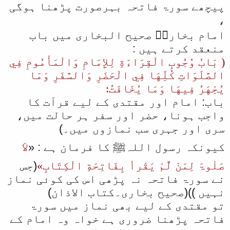
پیچھے سورۃ فاتحہ بہرصورت پڑھنا ہوگی
،
امام بخاریؒ صحیح البخاری میں باب
منعقد کرتے ہیں :
( بَابُ وُجُوبِ الْقِرَاءَةِ لِلإِمَامِ وَالْمَأْمُومِ فِي
الصَّلَوَاتِ كُلِّهَا فِي الْحَضَرِ وَالسَّفَرِ وَمَا
يُجْهَرُ فِيهَا وَمَا يُخَافَتُ:
باب: امام اور مقتدی کے لیے قرآت کا
واجب ہونا، حضر اور سفر ہر حالت میں،
سری اور جہری سب نمازوں میں۔)
کیونکہ رسول اللہﷺ کا فرمان ہے : «
لاَ
صَلٰوۃَ لِمَنْ لَّمْ یَقْرأ بِفَاتِحَةِ الْکِتَابِ»
(جس
نے سورۃ فاتحہ نہ پڑھی اس کی کوئی نماز
نہیں ))(صحیح بخاری۔کتاب الاذان)
تو مقتدی کے لیے بھی نماز میں سورۃ
فاتحہ پڑھنا ضروری ہے خواہ وہ امام کے