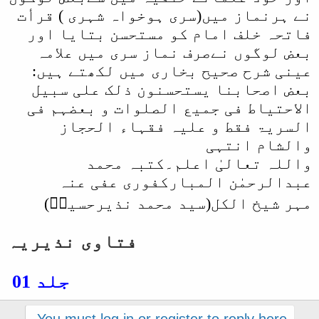
نے ہرنماز میں(سری ہوخواہ شہری ) قرأت
فاتحہ خلف امام کو مستحسن بتایا اور
بعض لوگوں نےصرف نماز سری میں علامہ
عینی شرح صحیح بخاری میں لکھتے ہیں:
بعض اصحابنا یستحسنون ذلک علی سبیل
الاحتیاط فی جمیع الصلوات و بعضہم فی
السریۃ فقط و علیہ فقہاء الحجاز
والشام انتہی
واللہ تعالیٰ اعلم۔
کتبہ محمد
عبدالرحمٰن المبارکفوری عفی عنہ
مہر شیخ الکل(سید محمد نذیرحسینؒ)
فتاوی نذیریہ
جلد 01