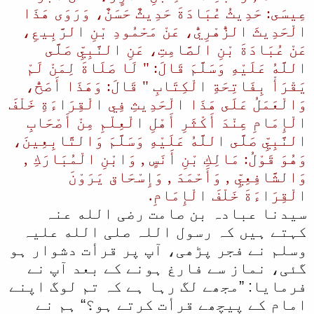
عِيسَى: حَدِيثُ عُبَادَةَ حَدِيثٌ حَسَنٌ، وَرَوَى هَذَا
الْحَدِيثَ الزُّهْرِيُّ، عَنْ مَحْمُودِ بْنِ الرَّبِيعِ،
عَنْ عُبَادَةَ بْنِ الصَّامِتِ، عَنِ النَّبِيِّ صَلَّى
اللَّهُ عَلَيْهِ وَسَلَّمَ قَالَ: " لَا صَلَاةَ لِمَنْ لَمْ
يَقْرَأْ بِفَاتِحَةِ الْكِتَابِ " قَالَ: وَهَذَا أَصَحُّ،
وَالْعَمَلُ عَلَى هَذَا الْحَدِيثِ فِي الْقِرَاءَةِ خَلْفَ
الْإِمَامِ عِنْدَ أَكْثَرِ أَهْلِ الْعِلْمِ مِنْ أَصْحَابِ
النَّبِيِّ صَلَّى اللَّهُ عَلَيْهِ وَسَلَّمَ وَالتَّابِعِينَ،
وَهُوَ قَوْلُ: مَالِكِ بْنِ أَنَسٍ , وَابْنِ الْمُبَارَكِ ,
وَالشَّافِعِيِّ , وَأَحْمَدَ , وَإِسْحَاق يَرَوْنَ
الْقِرَاءَةَ خَلْفَ الْإِمَامِ.
سیدنا عبادہ بن صامت رضی الله عنہ
کہتے ہیں کہ رسول اللہ صلی الله علیہ
وسلم نے فجر پڑھی، آپ پر قرأت دشوار ہو
گئی، نماز سے فارغ ہونے کے بعد آپ نے
فرمایا: ”مجھے لگ رہا ہے کہ تم لوگ اپنے
امام کے پیچھے قرأت کرتے ہو؟“ ہم نے