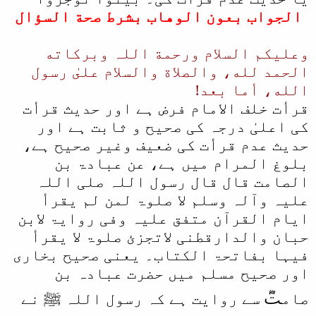
الجواب بعون الوهاب بشرط صحة السؤال
وعلیکم السلام ورحمة اللہ وبرکاته
الحمد لله، والصلاة والسلام علىٰ رسول
الله، أما بعد!
قرأت خلف الامام فرض ہے اور حدیث قرأت
کی اعلیٰ درجہ کی صحیح و ثابت ہے اور
حدیث عدم قرأت کی ضعیف وغیر صحیح ہے،
بلوغ المرام میں ہے،
عن عبادۃ بن
الصامت قال قال رسول اللہ صلی اللہ
علیہ وآلہ وسلم لا صلوۃ لمن لم یقرأ
ایام القرآن متفق علیہ وفی روایۃ لابن
حبان والدارقطنی لاتجزئ صلوۃ لا یقرأ
فیہا بفاتحۃ الکتاب۔
یعنی صحیح بخاری
اور صحیح مسلم میں حضرت عبادہ بن
صامتؓ سے روایت ہے کہ رسول اللہ ﷺ نے