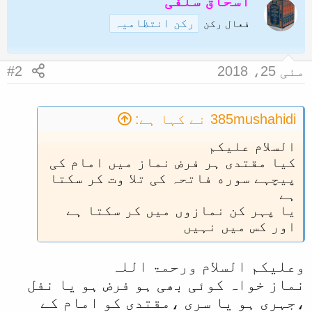
اسحاق سلفی
ا
رکن انتظامیہ
فعال رکن
مئی 25، 2018
#2
385mushahidi نے کہا ہے:
السلام علیکم
کیا مقتدی ہر فرض نماز میں امام کی
پیچہے سوره فاتحہ کی تلا وت کر سکتا
ہے
یا پہر کن نمازوں میں کر سکتا ہے
اور کس میں نہیں
وعلیکم السلام ورحمۃ اللہ
نماز خواہ کوئی بھی ہو فرض ہو یا نفل
،جہری ہو یا سری ،مقتدی کو امام کے