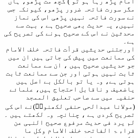
امام پڑھ رہا ہو تو ) کچھ مت پڑھو، ہاں
مگر سورت فاتحہ ضرور پڑھو، کیونکہ جس
نے سورت فاتحہ نہیں پڑھی اس کی نماز
نہیں، یہ حدیث بھی صحیح ہے ، بہت سے
محدثین نے اس کے صحیح ہونے کی تصریح کی
ہے۔
اورجتنی حدیثیں قرأت فاتحہ خلف الامام
کی ممانعت میں پیش کی جاتی ہیں ان میں
جو حدیثیں صحیح ہیں ، ان سے ممانعت
ثابت نہیں ہوتی اور جن سے ممانعت ثابت
ہوتی ہے، وہ یا تو بالکل بے اصل ہیں
یاضعیف و ناقابل احتجاج ہیں، علمائے
حنفیہ میں سے صاحب تعلیق الممجد
(مولانا عبدالحی حنفی لکھنویؒ)نے اس کی
تصریح کردی ہے ، چنانچہ وہ لکھتے ہیں ۔
لم یرد فی حدیث مرفوع صحیح النہی عن
قراء ۃ الفاتحۃ خلف الامام وکل ما