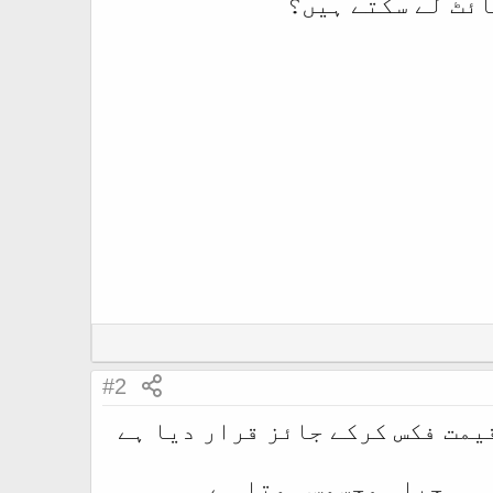
ائٹ لے سکتے ہیں؟
#2
قیمت فکس کرکے جائز قرار دیا ہے
 ہی حیلہ محسوس ہوتا ہے ۔