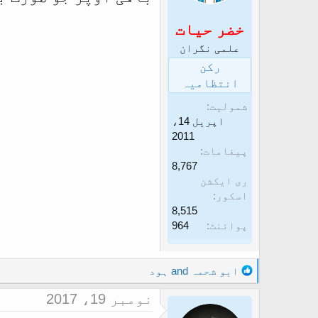
n
s
خضر حیات
:
علمی نگران
رکن
انتظامیہ
شمولیت
اپریل 14،
2011
پیغامات
8,767
ری ایکشن
اسکور
8,515
پوائنٹ
964
R
ابو شحمہ
and
ہود
e
نومبر 19، 2017
a
c