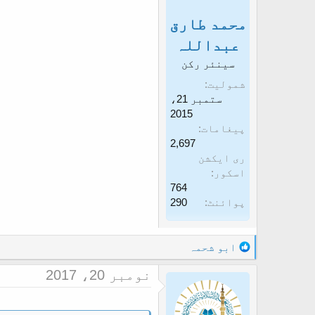
محمد طارق
عبداللہ
سینئر رکن
شمولیت
ستمبر 21،
2015
پیغامات
2,697
ری ایکشن
اسکور
764
پوائنٹ
290
R
ابو شحمہ
e
نومبر 20، 2017
a
c
t