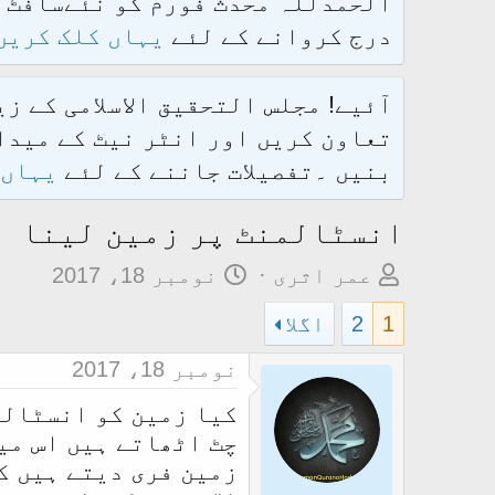
درج کروانے کے لئے
یہاں کلک کریں
آئیے! مجلس التحقیق الاسلامی کے ز
تعاون کریں اور انٹر نیٹ کے میدان
بنیں ۔تفصیلات جاننے کے لئے
یہاں 
انسٹالمنٹ پر زمین لینا
م
ت
عمر اثری
نومبر 18، 2017
و
ا
1
2
اگلا
ض
ر
و
ی
نومبر 18، 2017
ع
خ
کیا زمین کو انسٹالم
ک
آ
ا
غ
زمین فری دیتے ہیں ک
آ
ا