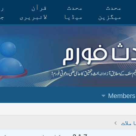
محدث
محدث
قرآن
رس
میگزین
میڈیا
لائبریری
جر
Members
ملات