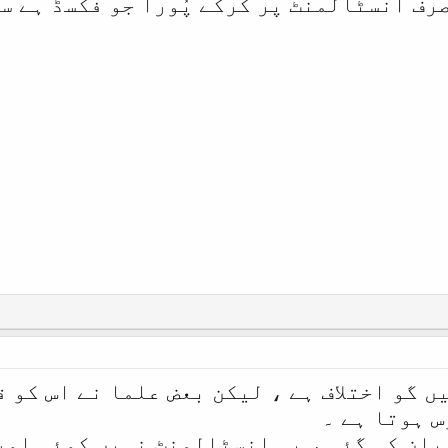
صرف انسٹالمنٹ پر کرکے پُورا جو فکسڈ ہے س
 گو اختلاف ہے ، لیکن بعض علما نے اس کو 
س ہوتا ہے ۔
یان کی گئی ، یہ انسٹالمنٹ نہیں کوئی اور