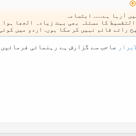
ں آرہا ہے..... ابتسامہ
التقسیط کا مسئلہ بھی بہت زیادہ الجھا ہوا ہ
ح رائے قائم نہیں کر سکا ہوں. اردو میں کوئی
برار
صاحب سے گزارش ہے رہنمائی فرمائیں 