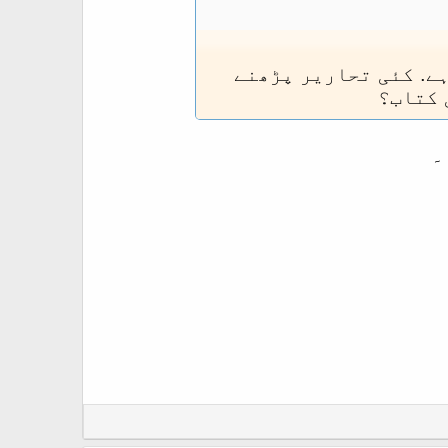
ے. کئی تحاریر پڑھنے
 کتاب؟
۔