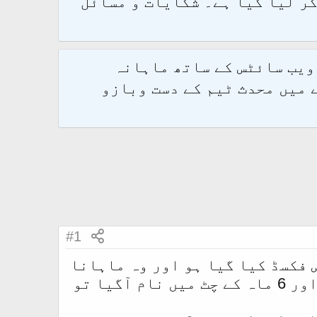
و 2.1.7 پر کامیابی سے منتقل کر لیا گیا ہے۔ شکایات و مسائل
 ویب سائٹس کے ساتھ ماہانہ
 میں محدث ٹیم کے دست وبازو
#1
 فکسڈ کیا گیا ہو اور وہ ماہانا
چٹ اٹھاتے ہیں اس میں نام آگیا تو 4 انسٹالمنٹ فری دیتے ہیں اور 6 ماہ كے چٹ میں نام آگیا تو