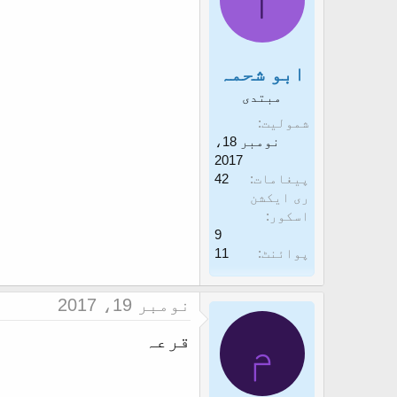
ابو شحمہ
مبتدی
شمولیت
نومبر 18،
2017
پیغامات
42
ری ایکشن
اسکور
9
پوائنٹ
11
نومبر 19، 2017
م
قرعہ