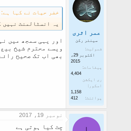
t
i
خضر حیات نے کہا ہے:
o
یہ انسٹالمنٹ نہیں ک
n
s
عمر اثری
:
اور یہی سمجھ میں نہی
سینئر رکن
ویسے محترم شیخ بیع 
شمولیت
بھی اب تک صحیح رائے
اکتوبر 29،
2015
پیغامات
4,404
ری ایکشن
اسکور
1,158
پوائنٹ
412
نومبر 19، 2017
ا
چٹ کیا ہوتی ہے