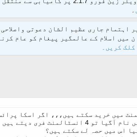
الحمدللہ محدث فورم کو نئےسافٹ ویئر زین فور
۔
یر اہتمام جاری عظیم الشان دعوتی واصلاحی
 میں اسلام کے عالمگیر پیغام کو عام کرنے
کلک کریں۔
نٹ میں خرید سکتے ہیں،،، اگر اسکا پرائس
یا اس میں حصہ لے سکتے ہیں؟