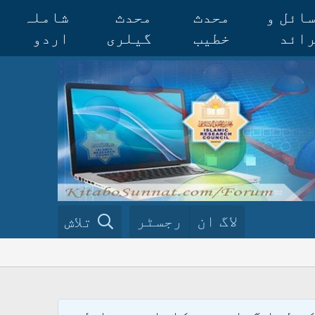
ائل و
محدث
محدث
شاملہ
ائد
خطیب
گیلری
اردو
لاگ ان
رجسٹر
تلاش