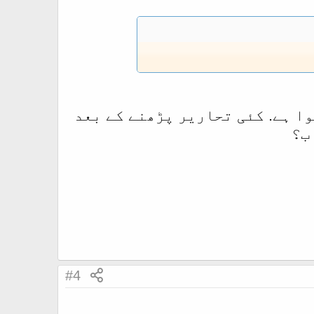
ا ہے. کئی تحاریر پڑھنے کے بعد
ب؟
#4