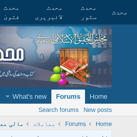
محدث
محدث
محدث
محدث
سٹور
لائبریری
فتویٰ
What's new
Forums
Home
Search forums
New posts
Home
Forums
معاملات
مالی معا