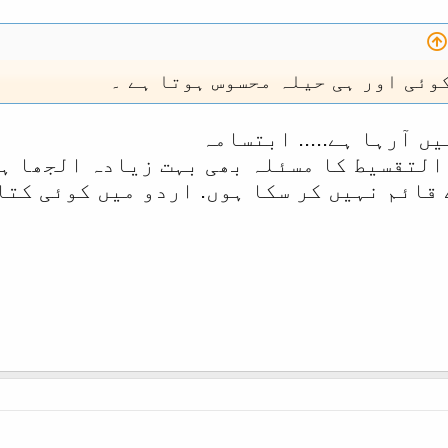
وئی اور ہی حیلہ محسوس ہوتا ہے ۔
ں آرہا ہے..... ابتسامہ
التقسیط کا مسئلہ بھی بہت زیادہ الجھا ہو
 قائم نہیں کر سکا ہوں. اردو میں کوئی کتا