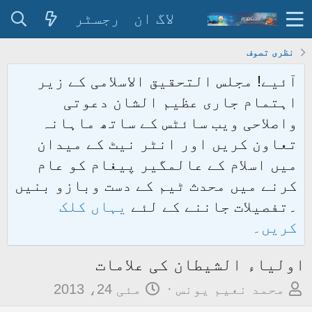
لاگ ان
رجسٹر
نظری تصوف
آئیے! مجلس التحقیق الاسلامی کے زیر
اہتمام جاری عظیم الشان دعوتی
واصلاحی ویب سائٹس کے ساتھ ماہانہ
تعاون کریں اور انٹر نیٹ کے میدان
میں اسلام کے عالمگیر پیغام کو عام
کرنے میں محدث ٹیم کے دست وبازو بنیں
۔تفصیلات جاننے کے لئے
یہاں کلک
کریں۔
اولیاء الشیطان کی علامات
م
ت
محمد نعیم یونس
مئی 24، 2013
و
ا