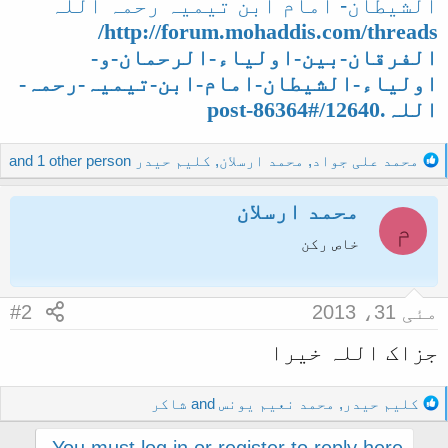
الشیطان- امام ابن تیمیہ رحمہ اللہ
http://forum.mohaddis.com/threads/
الفرقان-بین-اولیاء-الرحمان-و-
اولیاء-الشیطان-امام-ابن-تیمیہ-رحمہ-
اللہ.12640/#post-86364
R
محمد علی جواد
,
محمد ارسلان
,
کلیم حیدر
and 1 other person
e
a
محمد ارسلان
c
م
t
خاص رکن
i
o
n
مئی 31، 2013
#2
s
:
جزاک اللہ خیرا
R
کلیم حیدر
,
محمد نعیم یونس
and
شاکر
e
a