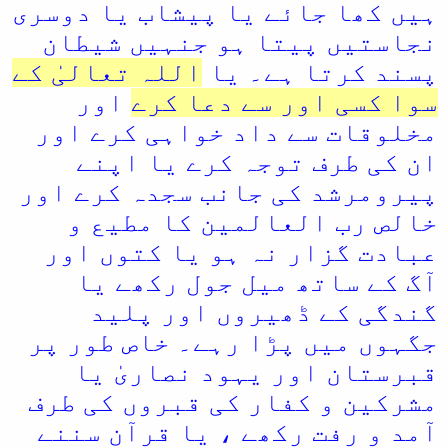
ہیں کھا جائے یا پیشاب یا دوسری
ا
نجاستیں پیتا ہو جنہیں شیطان
پسند کرتا ہے۔ یا
اللہ تعالیٰ کے
سوا کسی اور سے دعا کرے
اور
مخلوقات سے داد خواہی کرے اور
ان کی طرف توجہ کرے یا اپنے
پیرومرشد کی جانب سجدہ کرے اور
خالص رب العالمین کا مطیع و
عبادت گزار نہ ہو یا کتوں اور
آگ کے ساتھ میل جول رکھے یا
گندگی کے ڈھیروں اور پلید
جگہوں میں پڑا رہے۔ خاص طور پر
قبرستان اور یہود نصاریٰ یا
مشرکین و کفار کی قبروں کی طرف
آمد و رفت رکھے ، یا قرآن سننے