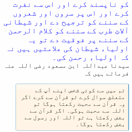
کو ناپسند کرے اور اس سے نفرت
کرے اور اس پر سروں اور شعروں
کے سننے کو ترجیح دے اور شیطانی
آلاتِ طرب کے سننے کو کلام الرحمن
کے سننے پر فوقیت دے تو یہ
اولیاء شیطان کی علامتیں ہیں نہ
کہ اولیاء رحمن کی۔
سیدنا عبداللہ ابن مسعود رضی اللہ عنہ
فرماتے ہیں کہ
تم میں سے کوئی شخص اپنے آپ کے
متعلق سوال کرے تو قرآن سے کرے اگر
وہ قرآن سے محبت رکھتا ہوگا تو
اللہ سے محبت ہوگی۔ اگر قرآن سے
بغض رکھتا ہے تو اللہ اور رسول سے
بغض رکھتا ہوگا۔