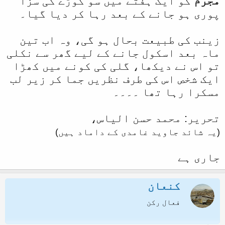
مجرم
کو ایک ہفتے میں سو کوڑے کی سزا
پوری ہو جانے کے بعد رہا کر دیا گیا۔
زینب کی طبیعت بحال ہو گی، وہ اب تین
ماہ بعد اسکول جانے کے لیے گھر سے نکلی
تو اس نے دیکھا، گلی کی کونے میں کھڑا
ایک شخص اس کی طرف نظریں جما کر زیر لب
مسکرا رہا تھا ۔۔۔۔
تحریر: محمد حسن الیاس،
(یہ شائد جاوید غامدی کے داماد ہیں)
جاری ہے
کنعان
فعال رکن