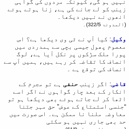
نہیں ہو گی، کیونکہ مردوں کی گواہی
زینب کو لے جانے کی ہے، زنا ہوتے ہوئے
انھوں نے نہیں دیکھا۔
(المدونۃ 322/5)۔
وکیل
: کیا آپ نے ٹی وی دیکھا ہے؟ اس
معصوم پھول جیسی بچی سے ہمدردی میں
پورا ملک سڑکوں پر نکل آیا ہے، لوگ
انصاف کا تقاضہ کر رہے ہیں، ہمیں آپ سے
انصاف کی توقع ہے ۔
قاضی
: اگر زینب
حنفی
ہے تو مجرم کے
انکار کے بعد چار گواہوں نے اگر اسے
اٹھا کر لے جاتے ہوئے بھی دیکھا ہو تو
“جنسی استمتاع کے عوض” حق مہر جتنا
معاوضہ ملنا نا ممکن ہے۔ اس صورت میں
حد بھی جاری نہیں ہو سکتی