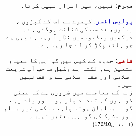
مجرم
: نہیں، میں اقرار نہیں کرتا.
پولیس افسر
: کیمرے سے اس کے کپڑوں ،
بالوں، قد سب کی شناخت ہوگئی ہے۔
دیکھیں ویڈیو. میں نظر آ رہا ہے یہی ہے
جو ہاتھ پکڑ کر لے جا رہا ہے۔
قاضی
: حدود کے کیس میں گواہی کا معیار
متعین ہے، لگتا ہے وکیل صاحب آپ شریعت
اسلامی اور فقہ اسلامی سے واقف نہیں
ہیں۔
زنا کے معاملے میں ضروری ہے کہ عینی
گواہوں کہ تعداد چار ہو۔ اور یاد رہے
گواہ مسلمان ہونا چاہیے ۔کسی غیر مسلم
اور مشرک کی گواہی معتبر نہیں۔
(المغنی176/10)