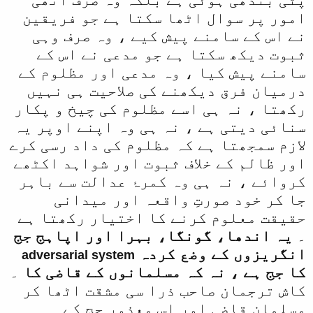
امور پر سوال اٹھا سکتا ہے جو فریقین
نے اس کے سامنے پیش کیے ، وہ صرف وہی
ثبوت دیکھ سکتا ہے جو مدعی نے اس کے
سامنے پیش کیا ، وہ مدعی اور مظلوم کے
درمیان فرق دیکھنے کی صلاحیت ہی نہیں
رکھتا ، نہ ہی اسے مظلوم کی چیخ و پکار
سنائی دیتی ہے ، نہ ہی وہ اپنے اوپر یہ
لازم سمجھتا ہے کہ مظلوم کی داد رسی کرے
اور ظالم کے خلاف ثبوت اور شواہد اکٹھے
کروائے ، نہ ہی وہ کمرۂ عدالت سے باہر
جا کر خود صورتِ واقعہ اور میدانی
حقیقت معلوم کرنے کا اختیار رکھتا ہے
۔
یہ اندھا، گونگا، بہرا اور اپاہج جج
انگریزوں کے وضع کردہ
adversarial system
کا جج ہے ، نہ کہ مسلمانوں کے قاضی کا
۔
کاش ترجمان صاحب ذرا سی مشقت اٹھا کر
مسلمان قاضی اور اس معذور جج کے