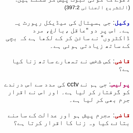
(التشریع الجنائی 397:2)
وکیل
: جی ہسپتال کی میڈیکل رپورٹ یہ
ہے۔ اس پر دو “عاقل ،بالغ، مرد
ڈاکٹروں” نے سائن کر کے لکھا ہے کہ بچی
کے ساتھ زیادتی ہوئی ہے۔
قاضی
: کس شخص نے تمھارے ساتھ زنا کیا
ہے؟
پولیس
: جی ہم نے cctv کی مدد سے اس درندے
کو گرفتار کر لیا ہے۔ اور اس نے اقرار
جرم بھی کر لیا ہے۔
قاضی
: مجرم پیش ہو اور عدالت کے سامنے
بتائے کیا وہ زنا کا اقرار کرتا ہے؟