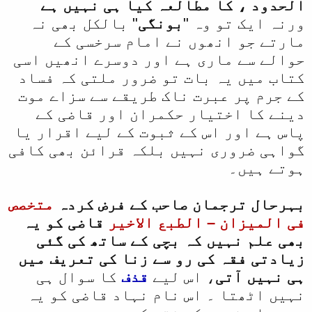
الحدود ، کا مطالعہ کیا ہی نہیں ہے
ورنہ ایک تو وہ "
بونگی
" بالکل بھی نہ
مارتے جو انھوں نے امام سرخسی کے
حوالے سے ماری ہے اور دوسرے انھیں اسی
کتاب میں یہ بات تو ضرور ملتی کہ فساد
کے جرم پر عبرت ناک طریقے سے سزاے موت
دینے کا اختیار حکمران اور قاضی کے
پاس ہے اور اس کے ثبوت کے لیے اقرار یا
گواہی ضروری نہیں بلکہ قرائن بھی کافی
ہوتے ہیں۔
بہرحال ترجمان صاحب کے فرض کردہ
متخصص
فی المیزان – الطبع الاخیر
قاضی کو یہ
بھی علم نہیں کہ بچی کے ساتھ کی گئی
زیادتی فقہ کی رو سے زنا کی تعریف میں
ہی نہیں آتی
، اس لیے
قذف
کا سوال ہی
نہیں اٹھتا ۔ اس نام نہاد قاضی کو یہ