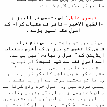
مظالم کی تلافی لازم کر دے۔
تیسری غلطی
: اس متخصص فی المیزان
-الطبع الاخیر – قاضی نے فقہاے کرام کے
اصولِ فقہ نہیں پڑھے ۔
اس کی وجہ تو واضح ہے۔
اس نام نہاد
قاضی کا تخصص تو میزان کے آخری دستیاب
ایڈیشن کے "اصول و مبادی" میں ہی ہے۔
اسے اصولِ فقہ سے کیا نسبت؟
اس لیے یہ
نام نہاد قاضی یہ بھی نہیں جانتا کہ
فقہاے کرام جس قاضی کا ذکر کر رہے ہیں
وہ یا تو مجتہد ہوتا ہے اور یا مقلد ۔
پہلی صورت میں وہ اصول خود وضع کرتا ہے
، ان کے درمیان ہم آہنگی یقینی بناتا
ہے اور پھر خود ان اصولوں کی روشنی میں
فروع مستنبط کرتا ہے ۔ وہ اس کا محتاج