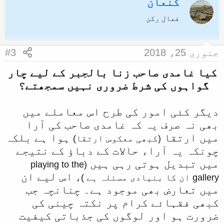
کنعان
فعال رکن
جنوری 25، 2018
#3
کیا غامدی صاحب زنا بالجبر کے لیے چار
گواہوں کی شرط ضروری نہیں سمجھتے؟
دیگر کئی امور کی طرح اس معاملے میں
بھی نہ صرف یہ کہ غامدی صاحب کی آرا
میں ارتقا
ہوا ہے بلکہ
(کبھی معکوس ارتقا)
چونکہ یہ آراء حالات کے دباؤ کے نتیجے
میں تبدیل ہوتی رہی ہیں
(playing to the
اس لیے ان
gallery ان کا بنیادی مسئلہ ہے )،
میں تعارض بھی موجود ہے۔ چنانچہ جب
کبھی فقہائے کرام پر نکتہ چینی کی
ضرورت ہو اور لوگوں کی جذباتی کیفیت