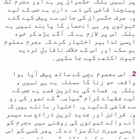
پر نہیں بلکہ حکمران پر ہے اور مجرم تک
پہنچنا قاضی کی ذمہ داری ہے جس کے لیے
وہ صرف حکمران کی جانب سے پیش کیے گئے
ثبوتوں پر ہی انحصار کا پابند نہیں ہے
بلکہ اس پر لازم ہے کہ آگے بڑھ کر خود
ایسی تدابیر اختیار کرے کہ مجرم معلوم
ہو سکے اور اس کے خلاف ناقابلِ تردید
ثبوت اکٹھے کیے جا سکیں۔
2
۔ اس معصوم بچی کے ساتھ پیش آیا ہوا
واقعہ حدِ زنا کا مسئلہ ہے ہی نہیں ،
بلکہ یہ فساد کی بدترین قسم ہے جس کے
لیے فقہاے کرام "سیاسہ" کے تصور کی رو
سے قاضی کےلیے یہ اختیار مانتے ہیں کہ
وہ قرائن اور جدید ترین ذرائع سے میسر
آنے والے ثبوتوں کی روشنی میں مجرم کو
ایسی عبرت ناک سزا دے کہ پھر کسی کو اس
طرح کے جرم کے ارتکاب کی جرات ہی نہ