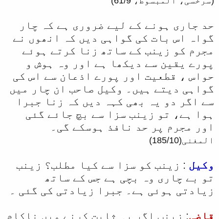
(سرخسی، المبسوط، 61/9)
حد جاری ہونے کے لیے ضروری ہے کہ چار
گواہ اس بات کی گواہی دیں کہ انھوں نے
مجرم کو زینب کے ساتھ زنا کرتے ہوئے
پورے یقین سے دیکھا ہے اور وہ ہوش و
حواس ، قطعیت اور پورے اذعان سے اس کی
گواہی دیتے ہیں۔ وکیل صاحب ان چار میں
سے اگر دو یہ بھی کہہ دیں کہ زنا جبرا
ہوا ہے، تو زینب سزا سے بچ جائے گئی
اور مجرم پر حد نافذ ہوسکے گی۔
المغنی(185/10)
وکیل
: زینب کو سزا سے کیا مطلب؟ زینب
تو بے چاری وہ بچی ہے جس کے ساتھ
زیادتی ہوئی ہے۔ جبرا زیادتی کی گئی ۔
قاضی
: زینب اگر یہ ثابت کرنے میں ناکام