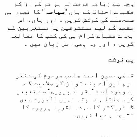
وجہ سے زیادہ فرصت نہ ہو تو کم از کم
فقہاے احناف کے ہاں "
سیاسہ
" کا تصور ہی
سمجھنے کی کوشش کریں ۔ اور ہاں۔ اس
مقصد کے لیے مستشرقین یا مستغربین کے
بجاے فقہاے کرام ہی کی کتب کا مطالعہ
کریں ، اور وہ بھی اصل زبان میں ۔
پس نوشت
قاضی حسین احمد صاحب مرحوم کی دختر
ایم این اے بنے تو ان کی صلاحیت کے
باوجود اسے "اقربا پروری" سے تعبیر
کیا جاتا ہے۔ پتہ نہیں المورد میں
ڈائریکٹر کا عہدہ اقربا پروری کا
نتیجہ ہے یا نہیں۔