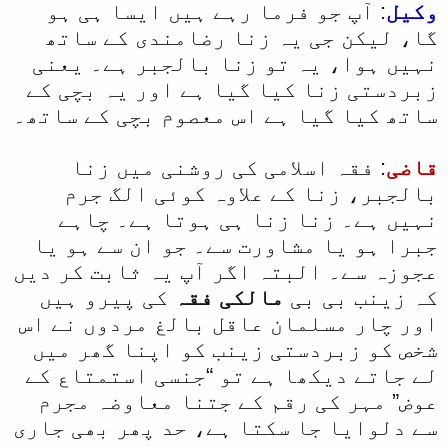
وکیل
: آپ جو فرما رہے ہیں ایسا ہی ہو
گا، لیکن جی یہ زنا رضامندی کے ساتھ
نہیں ہوا، یہ تو زنا بالجبر ہے۔ یعنی
زبردستی زنا کیا گیا ہے اور یہ بچی کے
ساتھ کیا گیا ہے اس معصوم بچی کے ساتھ۔
قاضی
: فقہ اسلامی کی روشنی میں زنا
بالجبر، زنا کے علاوہ کوئی الگ جرم
نہیں ہے۔ زنا زنا ہی ہوتا ہے۔ چاہے
جبرا ہو یا مشاورت سے۔ جو ان سے ہو یا
عجوزہ سے۔ البتہ اگر آپ یہ ثابت کر دیں
کہ زینب بی بی
مالکی فقہ
کی پیرو ہیں
اور چار مسلمان عاقل بالغ مردوں نے اس
شخص کو زبردستی زینب کو اپنا گھر میں
لے جاتے دیکھا ہے تو “جنسی استمتاع کے
عوض” مہر کی رقم کے جتنا معاوضہ مجرم
سے دلوایا جا سکتا ہے، حد پھر بھی جاری