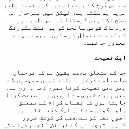
سے اس طرح کے معاملے میں کیا فسادِ عظیم
برپا ہو سکتا ہے، لیکن میں بہرحال اس
سطح تک نہیں گرسکتا کہ اس عظیم اور
دردناک قومی سانحے کو پوائنٹ سکورنگ
کے لیے استعمال کر سکوں۔ مجھے اس سے
معذور جانیے۔
ایک نصیحت
جس کے متعلق مجھے یقین ہے کہ ترجمان
صاحب اسے درخورِ اعتنا نہیں سمجھیں گے۔
پھر بھی نصیحت کرنا میری ذمہ داری ہے۔
میں پورے خلوص سے انھیں یہ نصیحت کرنا
چاہتا ہوں کہ فقہاے کرام کے متعلق
یاوہ گوئی سے قبل ایک دفعہ فقہ اور
اصولِ فقہ کو سمجھنے کی کوشش ضرور
کریں۔ ترجمانی کے فرائض انجام دینے کی