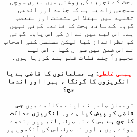
بحث کے تجربے کی روشنی میں میری سوچی
سمجھی راے یہ ہے کہ جامد اور اندھی
تقلید میں مبتلا اس متعنت اور متعصب
گروہ کے ساتھ بحث کا فائدہ کوئی نہیں
ہے۔ اس لیے میں نے ان کی اس یاوہ گوئی
کو نظرانداز کیا لیکن مسلسل کئی اصحاب
نے اس ضمن میں سوال کیا ۔ اس لیے
مجبوراً چند نکات قلم بند کررہا ہوں۔
پہلی غلطی
: یہ مسلمانوں کا قاضی ہے یا
انگریزوں کا گونگا ، بہرا اور اندھا
جج؟
ترجمان صاحب نے اپنے مکالمے میں
جس
قاضی کو پیش کیا ہے وہ انگریزی عدالت
کا جج ہے
جس کے نہ صرف ہاتھ پیر بندھے
ہوئے ہیں ، اور نہ صرف اس کی آنکھوں پر
پٹی بندھی ہوئی ہے بلکہ وہ صرف انھی