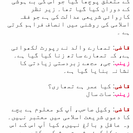
کے متعلق پوچھا گیا جو اس کی بے ہوشی
ل
کے دوران کیا گیا تھا۔ زیر نظر
کاروائی شریعی عدالت کی ہے جو فقہ
ا
اسلامی کی روشنی میں انصاف فراہم کرتی
ہے ۔
قاضی
: تمھارے والد نے رپورٹ لکھوائی
ہے، کہ تمھارے ساتھ زنا کیا گیا ہے۔
زینب
: جی، مجھے زبردستی زیادتی کا
نشانہ بنایا گیا ہے۔
قاضی
: کیا عمر ہے تمھاری؟
زینب
: سات سال
قاضی
: وکیل صاحب، آپ کو معلوم ہے بچے
کا دعوی شریعت اسلامی میں معتبر نہیں۔
وہ عاقل و بالغ نہیں، کیا آپ اس کے اس
دعوے کا کوئی ثبوت پیش کر سکتے ہیں.