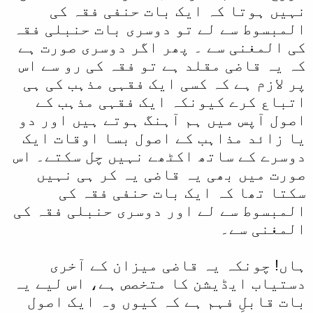
نہیں ہوتا کہ ایک بات حنفی فقہ کی
المبسوط سے لے تو دوسری بات حنبلی فقہ
کی المغنی سے ۔ پھر اگر دوسری صورت ہے
کہ یہ قاضی مقلد ہے تو فقہ کی رو سے اس
پر لازم ہے کہ کسی ایک فقہی مذہب کی ہی
اتباع کرے کیونکہ ایک فقہی مذہب کے
اصول آپس میں ہم آہنگ ہوتے ہیں اور دو
یا زائد مذاہب کے اصول بسا اوقات ایک
دوسرے کے ساتھ اکٹھے نہیں چل سکتے۔ اس
صورت میں بھی یہ قاضی یہ کر ہی نہیں
سکتا تھا کہ ایک بات حنفی فقہ کی
المبسوط سے لے اور دوسری حنبلی فقہ کی
المغنی سے۔
ہاں! چونکہ یہ قاضی میزان کے آخری
دستیاب ایڈیشن کا متخصص ہے، اس لیے یہ
بات قابلِ فہم ہے کہ کیوں وہ ایک اصول