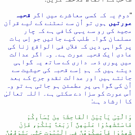
"
دوم یہ کہ کسی معاشرے میں اگر
قحبہ
عورتیں
ہوں تو اُن سے نمٹنے کے لیے قرآن
مجید کی رو سے یہی کافی ہے کہ چار
مسلمان گواہ طلب کیے جائیں جو اِس بات
پر گواہی دیں کہ فلاں فی الواقع زنا کی
عادی ایک قحبہ عورت ہے۔ وہ اگر عدالت
میں پوری ذمہ داری کے ساتھ یہ گواہی
دیتے ہیں کہ ہم اِسے قحبہ کی حیثیت سے
جانتے ہیں اور عدالت نقدو جرح کے بعد
اُن کی گواہی پر مطمئن ہو جاتی ہے تو وہ
اُس عورت کو سزا دے سکتی ہے۔ اللہ تعالیٰ
کا ارشاد ہے:
وَالّٰتِیْ یَاْتِیْنَ الْفَاحِشَۃَ مِنْ نِّسَآءِکُمْ
فَاسْتَشْھِدُوْا عَلَیْھِنَّ اَرْبَعَۃً مِّنْکُمْ، فَاِنْ
شَھِدُوْا فَاَمْسِکُوْھُنَّ فِی الْبُیُوْتِ حَتّٰی یَتَوَفّٰھُنَّ