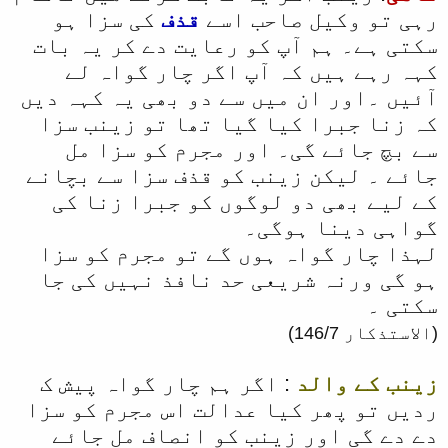
رہی تو وکیل صاحب اسے
قذف
کی سزا ہو
سکتی ہے۔ ہم آپ کو رعایت دے کر یہ بات
کہہ رہے ہیں کہ آپ اگر چار گواہ لے
آئیں ۔اور ان میں سے دو بھی یہ کہہ دیں
کہ زنا جبرا کیا گیا تھا تو زینب سزا
سے بچ جائے گی۔ اور مجرم کو سزا مل
جائے ۔ لیکن زینب کو قذف سزا سے بچانے
کے لیے بھی دو لوگوں کو جبرا زنا کی
گواہی دینا ہوگی۔
لہذا چار گواہ ہوں گے تو مجرم کو سزا
ہو گی ورنہ شریعی حد نافذ نہیں کی جا
سکتی ۔
(الاستذکار 146/7)
زینب کے والد
: اگر ہم چار گواہ پیش ک
ردیں تو پھر کیا عدالت اس مجرم کو سزا
دے دے گی اور زینب کو انصاف مل جائے