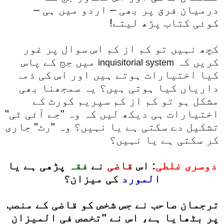
درمیان فرق پر بھی – اردو میں ہی –
کوئی کتاب پڑھ لیتے!
کچھ نہیں تو کم از کم اس سوال پر غور
کریں کہ
میں جج کے پاس
inquisitorial system
کیا اختیارات ہوتے ہیں اور اس کی ذمہ
داریاں کیا ہوتی ہیں؟ یہ سمجھنا بھی
مشکل ہو تو کم از کم سپریم کورٹ کے
اختیارات ہی دیکھ لیں کہ وہ "جے آئی ٹی"
تشکیل دے سکتی ہے یا نہیں؟ وہ "رٹ" جاری
کر سکتی ہے یا نہیں؟
دوسری غلطی
: اس
قاضی
نے
فقہ
پڑھی ہے یا
المورد
کی میزان؟
ترجمان صاحب نے جس شخص کو قاضی کے منصب
پر بٹھایا ہے، اس نے "تخصص فی المیزان