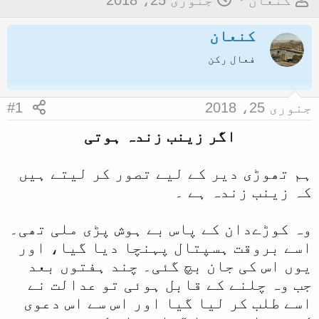
کنعان
جنوری 25، 2018
و
ا
کنعان
ض
ر
و
ی
فعال رکن
ع
خ
ک
آ
جنوری 25، 2018
#1
ا
غ
اگر زینب زندہ ہوتی
آ
ا
غ
ز
ہم تھوڑی دیر کے لیے تصور کر لیتے ہیں
ا
کہ زینب زندہ ہے ۔
ز
ک
وہ کوڑےدان کے پاس بے ہوش پڑی ملی تھی۔
ر
اسے بروقت ہسپتال پہنچا دیا گیا، اور
ن
یوں اس کی جان بچ گئی۔ چند ہفتوں بعد
ے
جب وہ چلنے کے قابل ہوئی تو عدالت نے
و
اسے طلب کر لیا گیا اور اس سے اس دعوی
ا