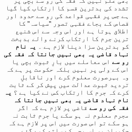
بھی علم نہیں کہ فقہ کی رو سے بچی پر
تشدد کی بدترین قسم کا ارتکاب کیا گیا
ہے جس پر فقہی قواعد کی رو سے حدود اور
قصاص کے بجاے فقہی تصور "سیاسہ" کا
اطلاق ہوتا ہے اور اس وجہ سے اس شنیع
ترین جرم کا ارتکاب کرنے والے بدبخت
کو بدترین سزا دینا لازم ہے ۔
یہ نام
نہاد قاضی یہ بھی نہیں جانتا کہ فقہ کی
رو سے
اس معاملے میں بارِ ثبوت بچی یا
اس کے ولی پر نہیں بلکہ حکومت پر ہے کہ
وہ بہرصورت معلوم کرے اور ناقابلِ
تردید ثبوت عدالت میں پیش کر کے ثابت
کرے کہ جرم کا ارتکاب کس نے کیا ہے ؟
یہ
نام نہاد قاضی یہ بھی نہیں جانتا کہ
فقہ کی رو سے
قاضی پر لازم ہے کہ اگر
مجرم معلوم نہ ہو سکے یا جرم ثابت نہ
ہو سکے تو اس صورت میں اس پر لازم ہے کہ
حکمران پر اس بچی کے ساتھ کیے گئے