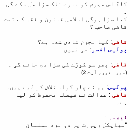
گا؟ اس مجرم کو عبرت ناک سزا مل سکے گی
۔
کیا سزا ہوگی اسلامی قانون و فقہ کے تحت
قاضی صاحب ؟
قاضی
: کیا مجرم شادی شدہ ہے؟
پولیس افسر
: جی نہیں
قاضی
: پھر سو کوڑے کی سزا دی جائے گی ۔
(سورہ نور، آیت 2)
پولیس
: ہم نے چار گواہ تلاش کر لیے ہیں۔
قاضی
: عدالت نے فیصلہ محفوظ کر لیا
ہے۔
فیصلہ
:
“میڈیکل رپورٹ پر دو مرد مسلمان