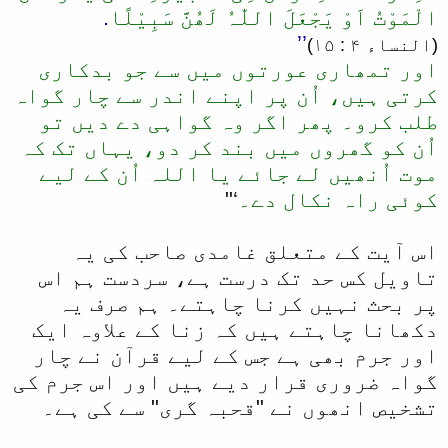
الْمَوْتُ اَوْ یَجْعَلَ اللّٰہُ لَھُنَّ سَبِیْلًا
.
’’
(النساء ۴ : ۱۵)
اور تمھاری عورتوں میں سے جو بدکاری
کرتی ہیں، اُن پر اپنے اندر سے چار گواہ
طلب کرو۔ پھر اگر وہ گواہی دے دیں تو
اُن کو گھروں میں بند کر دو، یہاں تک کہ
موت اُنھیں لے جائے یا اللہ اُن کے لیے
کوئی راہ نکال دے۔
‘"
اس آیت کے متعلق غامدی صاحب کی یہ
تاویل کس حد تک درست ہے، سردست ہم اس
پر بحث نہیں کرنا چاہتے۔ ہم صرف یہ
دکھانا چاہتے ہیں کہ زنا کے علاوہ ایک
اور جرم بھی ہے جس کے لیے قرآن نے چار
گواہ ضروری قرار دیے ہیں اور اس جرم کی
تشخیص انھوں نے "قحبہ گری" سے کی ہے۔