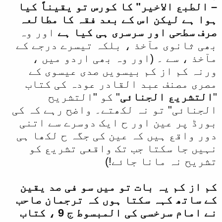
– الطبع الاخیر" کا کورس تو یقیناً کیا
ہوا ہے لیکن اس کے بعد فقہ کا مطالعہ
صرف سطحی اور سرسری ہی کیا ہے
اور وہ
بھی ثانوی مآخذ ، بلکہ تیسرے درجے کے
مآخذ ، سے ۔ (اور وہ بھی اردو میں ،
ورنہ کم از کم بیسویں صدی عیسوی کے
مصری مصنف عبد القادر عودہ کی کتاب
"
التشریع الجنائی
" کو "التشریح
الجنائی" تو نہ لکھتے۔ واضح رہے کہ کی
بورڈ پر عین اور ح ایک دوسرے سے اتنی
دور واقع ہیں کہ عین کی جگہ ح لکھا ہی
نہیں جا سکتا جب تک واقعی تشریع کو
تشریح نہ مانا جائے!)
کم از کم یہ بات تو میں سو فی صد یقین
کے ساتھ کہہ سکتا ہوں کہ ترجمان صاحب
نے امام سرخسی کی المبسوط ج 9 ، کتاب