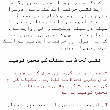
ایک جگہ سے ، دوسرا اصول دوسری جگہ سے
، ایک فقہی جزئیہ ایک کتاب سے، دوسرا
فقہی جزئیہ دوسری کتاب سے ، عموماً
اردو تراجم سے ، یا سنی سنائی سے ، یا
سینہ در سینہ پہنچنے والی روایت سے ،
لیتا ہے اور اس چکر میں ہی نہیں پڑتا
کہ یہ اصول اور جزئیات آپس میں ہم آہنگ
ہیں بھی یا نہیں ؟
فقہی لحاظ سے مسئلے کی صحیح نوعیت
ترجمان صاحب کی ساری فرض کردہ صورت
حال فقہی لحاظ سے غلط ہے ۔ فقہاے کرام
کی تصریحات کی روشنی میں مسئلے کی
صحیح نوعیت یہ ہے
:
1
۔ اس معاملے میں بارِ ثبوت بچی کے ولی