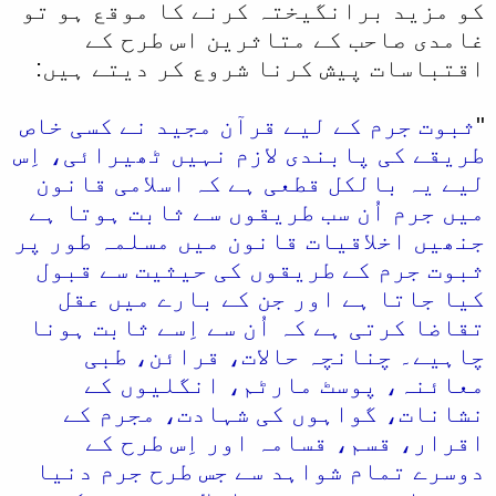
کو مزید برانگیختہ کرنے کا موقع ہو تو
غامدی صاحب کے متاثرین اس طرح کے
اقتباسات پیش کرنا شروع کر دیتے ہیں:
"
ثبوت جرم کے لیے قرآن مجید نے کسی خاص
طریقے کی پابندی لازم نہیں ٹھیرائی، اِس
لیے یہ بالکل قطعی ہے کہ اسلامی قانون
میں جرم اُن سب طریقوں سے ثابت ہوتا ہے
جنھیں اخلاقیات قانون میں مسلمہ طور پر
ثبوت جرم کے طریقوں کی حیثیت سے قبول
کیا جاتا ہے اور جن کے بارے میں عقل
تقاضا کرتی ہے کہ اُن سے اِسے ثابت ہونا
چاہیے۔ چنانچہ حالات، قرائن، طبی
معائنہ، پوسٹ مارٹم، انگلیوں کے
نشانات، گواہوں کی شہادت، مجرم کے
اقرار، قسم، قسامہ اور اِس طرح کے
دوسرے تمام شواہد سے جس طرح جرم دنیا