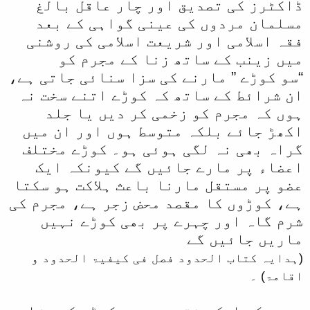
ڈاکٹرز کی تصدیق اور چار عاقل بالغ
مسلمان مردوں کی عینی گواہی کے بعد
فقہ اسلامی اور شریعت اسلامی کی روشنی
میں زینب کے ساتھ زنا کے مجرم کو
“سو کوڑے ” مارنے کی سزا سنائی جاتی ہے،
ان شرائط کے ساتھ کہ کوڑے اتنے سخت نہ
ہوں کہ مجرم کو زخمی کر دیں یا جلد
اکھڑ جائے بلکہ متوسط ہوں اور ان میں
گراہ بھی نہ لگی ہوئی ہو۔ کوڑے مختلف
اعضاء پر مارے جائیں گے کیونکہ ایک
عضو پر مستقل مارنا باعث ہلاکت ہو سکتا
ہے، کوڑوں کا مقصد محض زجر ہے، مجرم کی
شرم گاہ اور چہرے پر بھی کوڑے نہیں
ماریں جائیں گے
(ہدایہ کتاب الحدود فصل فی کیفیۃ الحدود و
اقامۃ) ۔