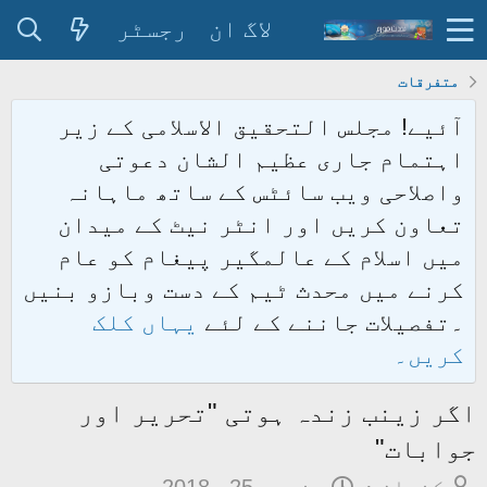
لاگ ان
رجسٹر
متفرقات
آئیے! مجلس التحقیق الاسلامی کے زیر
اہتمام جاری عظیم الشان دعوتی
واصلاحی ویب سائٹس کے ساتھ ماہانہ
تعاون کریں اور انٹر نیٹ کے میدان
میں اسلام کے عالمگیر پیغام کو عام
کرنے میں محدث ٹیم کے دست وبازو بنیں
۔تفصیلات جاننے کے لئے
یہاں کلک
کریں۔
اگر زینب زندہ ہوتی "تحریر اور
جوابات"
م
ت