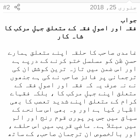
جنوری 25، 2018
#2
جواب
فقہ اور اصولِ فقہ کے متعلق جہلِ مرکب کا
شاہ کار
غامدی صاحب کا حلقہ اپنے متعلق ہمارے
حسنِ ظن کو مسلسل ختم کرنے کے درپے ہے
اور اس ضمن میں تازہ ترین کوشش ان کی
ترجمانی پر فائز صاحب نے کی ہے جنھوں
نے نہ صرف یہ کہ فقہ اور اصولِ فقہ کے
متعلق اپنے جہلِ مرکب کا ، بلکہ فقہاے
کرام کے متعلق اپنے شدید تعصب کا بھی
اظہار کیا ہے اور وہ بھی اس سانحے کے
سیاق میں جس پر پوری قوم رنج اور الم
میں مبتلا ہے۔ ماضیِ قریب میں اس حلقے ،
اور بالخصوص ان ترجمان صاحب، کے ساتھ