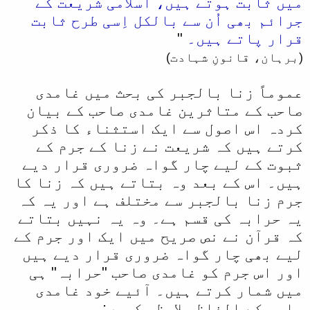
میں ثابت ہوتے ہیں، اسلامی شریعت کے
جرائم بھی اُن سے بالکل اِسی طرح ثابت
قرار پاتے ہیں۔
"
(برہان، قانونِ شہادت)
عموماً زنا بالجبر کی بحث میں غامدی
صاحب کے متاثرین غامدی صاحب کے بیان
کردہ اس اصول سے ایک استثناء کا ذکر
کرتے ہیں کہ شریعت نے زنا کے جرم کے
ثبوت کے لیے چار گواہ ضروری قرار دیے
ہیں۔ اس کے بعد وہ بتاتے ہیں کہ زنا کا
جرم زنا بالجبر سے مختلف ہے اور یہ کہ
یہ حرابہ کی قسم ہے۔ وہ یہ نہیں بتاتے
کہ قرآن نے نص صریح میں ایک اور جرم کے
لیے بھی چار گواہ ضروری قرار دیے ہیں
اور اس جرم کو غامدی صاحب "حرابہ" ہی
میں شمار کرتے ہیں۔ آئیے خود غامدی
صاحب کے الفاظ ملاحظہ کریں: