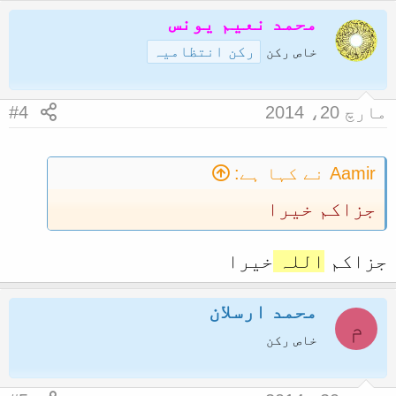
محمد نعیم یونس
رکن انتظامیہ
خاص رکن
مارچ 20، 2014
#4
Aamir نے کہا ہے:
جزاکم خیرا
جزاکم
اللہ
خیرا
محمد ارسلان
م
خاص رکن