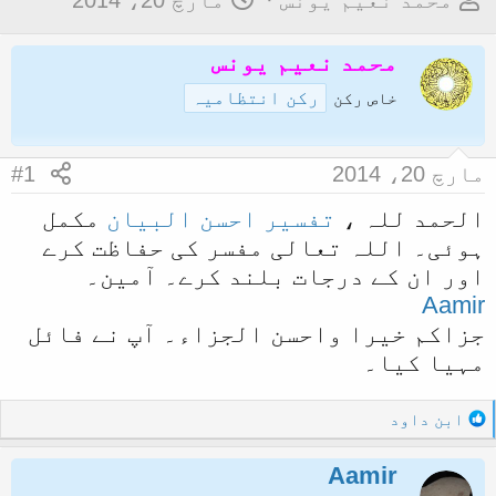
محمد نعیم یونس
مارچ 20، 2014
و
ا
ض
ر
محمد نعیم یونس
و
ی
رکن انتظامیہ
خاص رکن
ع
خ
ک
آ
مارچ 20، 2014
#1
ا
غ
آ
ا
الحمد للہ ،
تفسیر احسن البیان
مکمل
ہوئی۔ اللہ تعالی مفسر کی حفاظت کرے
غ
ز
اور ان کے درجات بلند کرے۔ آمین۔
ا
Aamir
ز
جزاکم خیرا واحسن الجزاء۔ آپ نے فائل
ک
مہیا کیا۔
ر
ن
R
ابن داود
ے
e
و
a
Aamir
c
ا