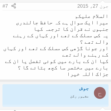
n
جون 27، 2015
#7
s
:
السلام علیکم
میرا ایک سوال ہے کہ حافظ جالندری
جنہوں نے قرآن کا ترجمہ کیا
یہ کس مسلک کے تھے اور کہاں کے رہنے
والے تھے ؟
اور جونا گڑھی کس مسلک کے تھے اور کہاں
کے رہنے والے تھے
کیا ان کے بارے میں کوئی تفصل یا ان کے
بارے میں مختصر سا کچھ بتائے گا ؟
جزاک اللہ خیرا
جوش
ج
مشہور رکن