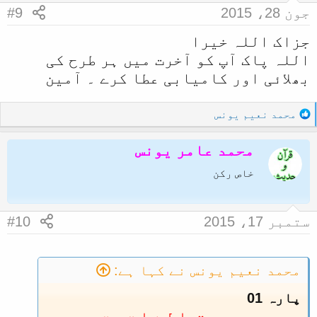
جون 28، 2015
#9
جزاک اللہ خیرا
اللہ پاک آپ کو آخرت میں ہر طرح کی
بھلائی اور کامیابی عطا کرے ۔ آمین
R
محمد نعیم یونس
e
a
محمد عامر یونس
c
t
خاص رکن
i
o
n
ستمبر 17، 2015
#10
s
:
محمد نعیم یونس نے کہا ہے:
پارہ 01