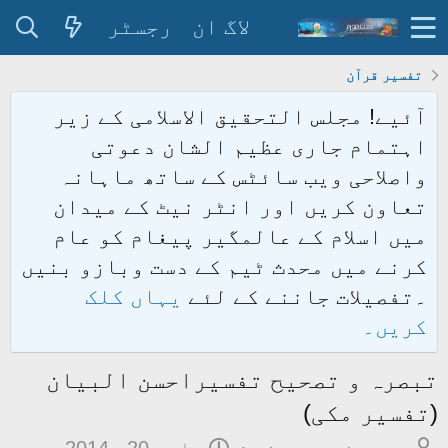
لاگ ان
رجسٹر
تفسیر قرآن
آئیے! مجلس التحقیق الاسلامی کے زیر
اہتمام جاری عظیم الشان دعوتی
واصلاحی ویب سائٹس کے ساتھ ماہانہ
تعاون کریں اور انٹر نیٹ کے میدان
میں اسلام کے عالمگیر پیغام کو عام
کرنے میں محدث ٹیم کے دست وبازو بنیں
۔تفصیلات جاننے کے لئے
یہاں کلک
کریں۔
تبصرہ و تصحیح تفسیراحسن البیان
(تفسیر مکی)
م
ت