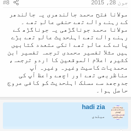
جون 28، 2015
#8
مولانا فتح محمد جالندھری یہ جالندھر
کے رہنے والے تھے حنفی عالم تھے ۔
مولانا محمد جوناگڑھی یہ جوناگڑھ کے
رہنے والے تھے اہلحدیث عالم تھے بڑے
پائے کے عالم تھے انکی متعدد کتابیں
ہیں مثلا تفسیر محمدی ترجمہ تفسیر ابن
کثیر، اعلام الموقعین کا اردو ترجمہ،
محمدیات کاسیٹ وغیرہ وغیرہ آپ
مناظربھی تھے اور اچھے واعظ آپ کی
جدوجھد سے مسلک اہلحدیث کو کافی عروج
حاصل ہوا۔
hadi zia
مبتدی