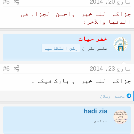
مارچ 20، 2014
#5
جزاکم اللہ خیرا واحسن الجزاء فی
الدنیا والآخرة
خضر حیات
رکن انتظامیہ
علمی نگران
مارچ 23، 2014
#6
جزاکم اللہ خیرا و بارک فیکم ۔
R
محمد ارسلان
e
a
hadi zia
c
t
مبتدی
i
o