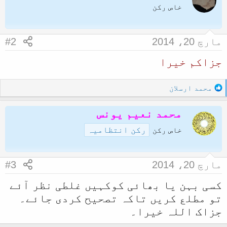
t
خاص رکن
ل
i
ا
o
n
مارچ 20، 2014
#2
s
:
جزاکم خیرا
R
محمد ارسلان
e
a
محمد نعیم یونس
c
رکن انتظامیہ
t
خاص رکن
i
o
n
مارچ 20، 2014
#3
s
:
کسی بہن یا بھائی کوکہیں غلطی نظر آئے
تو مطلع کریں تاکہ تصحیح کردی جائے۔
جزاک اللہ خیرا۔