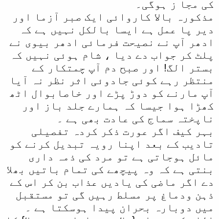
کی مجا ز ہوگی۔
مذکورہ بالا کاروائی ایک صبر آزما اور
دیر پا عمل ہے ایسا بالکل نہیں ہے کہ
ادھر آپ نے نصیحت فرمائی ادھر بیوی نے
پلٹ کر جواب دے دیا ، شام ہوئی نہیں کہ
بستر الگ! اور صبح دم آپ چمتکار کے
منتظر رہے کوئی جادوئی اثر نظر نہ آیا
آپ مارنے کو دوڑ پڑے اور خاصابوال اٹھ
کھڑا ہوا جیسا کہ ہمارے جلد باز اور
ناپختہ سماج کی عادت بھی ہے ۔
بہر کیف اگر عورت ذکر کردہ تفصیلی
تادیب کے بعد اپنا رویہ تبدیل کرنے کو
مائل ہوجاتی ہے تو مرد کی ذمہ داری
بنتی ہے کہ وہ پیچھے کی تمام باتیں بھلا
دے اگر ماضی کی یادیں عذاب بن کر اس کے
ذہن ودماغ پر مسلط رہیں گی تو مستقبل
میں دوبارہ بحران پیدا ہوسکتا ہے ۔