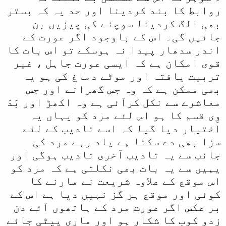
روابط کا بند کردینا اور حد یہ کہ بستر
بھی الگ کردینا سوچنے کی چیزیں بن
جائیں گی۔ اس کے باوجود اگر عورت کے
اندر سدھار پیدا نہ ہوسکے تو اس بات کا
قوی امکان ہے کہ ایسی عورت جاہل ، غیر
تربیت یافتہ اور موٹے دماغ کی ہو یہ
بھی ممکن ہے کہ وہ جس گھرانے اور جس
معاشرے سے نکل کرآئی ہے وہ اکھڑ اور بَدْ
وِی قسم کا ہو اس لئے مرد کو یہاں یہ
اختیار دیا گیا کہ اسے تادیب کے لئے
سزا بھی دے سکتا ہے یاد رہے مرد کی
جانب سے یہ تادیب آخری تادیب ہوگی اور
یہیں سے یہ بات بھی نکلتی ہے کہ مرد کو
اس موقع کے علاوہ شریعت نے مارنے کا
کوئی اور موقع ہر گز نہیں دیا ہے اس کے
بر عکس اگر عورت مرد کے ہاتھوں آئے دن
زدو کوب کا شکار ہو اور ماری پیٹی جائے