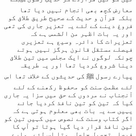
معارض کچھ بھی انجام نہیں دیا تھا
بلکہ قرآن و حدیث کے صحیح طریق طلاق کو
فروغ دینے کے لئے یہ تعزیر جاری کی تھی
اور یہ بات اظہر من الشمس ہے کہ
تعزیرات کا دائرہ وسیع ہے تعزیری
فیصلے مستقل قانون ہرگز نہیں ہوتے
چونکہ لوگوں نے ایک مجلس میں تین طلاق
دینا شروع کردیا تھا اور یہ طریقہ
پیارے رسول ﷺ کی حدیثوں کے خلاف تھا اس
لئے عظمتِ سنت کو محفوظ رکھنے کے لئے
آنجناب نے مردوں کے حق میں سزا یہ جاری
کیا کہ تین کو تین نافذ کردیا جائے
یہیں سے یہ بات بھی معلوم ہوتی ہے کہ
اگر کتاب وسنت کے نصوص میں کہیں تین کو
تین نافذ قرار دیا گیا ہوتا تو آپ کا
فیصلہ تحصیل حاصل ہوتا اس لئے ہمارے