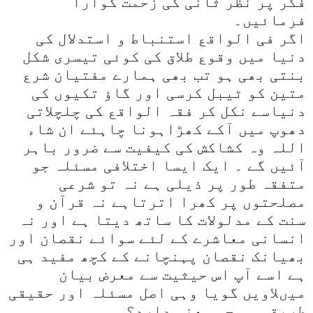
فکر پر نظر ثانی کی زحمت گوارا
فرمائیں۔
اگر فی الواقع استنباط و استدلال کی
دنیا میں وقوع طلاق کی کوئی تیسری شکل
بنتی بھی ہو تب بھی ہمارے مفتیان شرع
متین کو ٹیبل کرسی اور گاؤ تکیوں کی
دنیاسے نکل کر فقہ الواقع کی چلچلاتی
دھوپ میں آکے کھڑاہونا چاہئے ان شاء
اللہ وہ کشاکش کی کیفیت سے ضرور باہر
آئیں گے ۔ ایک ایسا اختلافی مسئلہ جو
متفقہ طور پر ذیلی ہے نہ تو شرعی
مصلحتوں پر کھرا اترتاہے نہ قرآن و
سنت کے مدلولات کا ساتھ دیتا ہے اور نہ
انسانی معاشرے کے لئے سوائے نقصان اور
بھیانک نقصان پہنچانے کے کچھ مفید ہی
ہے اسے آپ اس حیثیت سے معرض بیان
میںلاویں گویا وہی اصل مسئلہ اور حقیقی
طریقہ ہو چہ معنی دارد؟