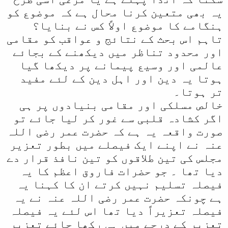
یہ بھی متعین کرنا محال ہے کہ موضوع کو
ہنگامے کا موضوع اولاً کس نے بنایا؟
تاہم اس بحث کے نتائج و عواقب کو مقامی
اور محدود تناظر میں دیکھنے کے بجائے
عالمی اور وسیع پیمانے پر دیکھا گیا
ہوتا یہ دین اور اہل دین کے لئے مفید
تر ہوتا۔
خالص مسلکی اور مقامی بنیادوں پر ہی
اگر کشادہ قلبی سے غور کر لیا جائے تو
صورت واقعہ یہ ہے کہ حضرت عمر رضی اللہ
عنہ نے اپنے ایک فیصلے میں بطور تعزیر
مجلس کی تین طلاقوں کو تین نافذ قرار دے
دیا تھا ۔ جو حضرات فاروق اعظم کا یہ
فیصلہ تسلیم نہیں کرتے ان کا کہنا یہ
ہے چونکہ حضرت عمر رضی اللہ عنہ نے یہ
فیصلہ تعزیراً دیا تھا اس لئے یہ فیصلہ
تعزیر کے درجے میں ہی رکھا جائے تعزیر