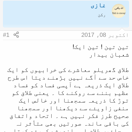
غازی
ض
ر
و
ی
رکن
ع
خ
ک
آ
اکتوبر 08، 2017
#1
ا
غ
تین تین ! تین ایک!
آ
ا
شعبان بیدار
غ
ز
ا
طلاق گھریلو معاشرے کی خرابیوں کو ایک
ز
خاص حد سے آگے نہیں بڑھنے دیتا اس طرح
ک
طلاق ایک ذریعہ ہے آپسی فساد کو فساد
ر
عظیم بننے سے روکنے کا ۔ یعنی طلاق کو
ن
توڑ کا ذریعہ سمجھنا اور خالص ایک
ے
منفی زاویئے سے دیکھنا اور سمجھنا
و
صحیح طرز فکر نہیں ہے ۔ اتحاد واتفاق
ا
کی باقی ماندہ صورتیں بھی متأثر نہ
ل
ہوجائیں طلاق اسی اندیشے کورفع کرتا ہے