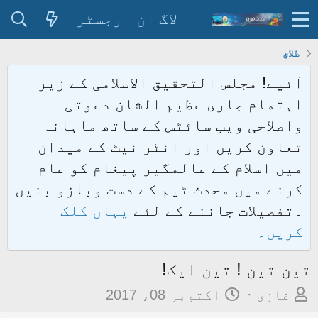
لاگ ان
رجسٹر
طلاق
آئیے! مجلس التحقیق الاسلامی کے زیر
اہتمام جاری عظیم الشان دعوتی
واصلاحی ویب سائٹس کے ساتھ ماہانہ
تعاون کریں اور انٹر نیٹ کے میدان
میں اسلام کے عالمگیر پیغام کو عام
کرنے میں محدث ٹیم کے دست وبازو بنیں
۔تفصیلات جاننے کے لئے
یہاں کلک
کریں۔
تین تین ! تین ایک!
م
ت
غازی
اکتوبر 08، 2017
و
ا