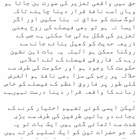
حق میں واقعی تعزیر کی صورت بن جاتا ہو
وہاں اسے نافذ قرار دینا چاہئے تاکہ
لوگ سنت کو مذاق نہ بنا سکیں اور اگر
ایسا نہ ہو تو بھی فیصلے کی روح یعنی
تعزیر کی شکل بدلی جا سکتی ہے جس کے
ذریعہ حدیث کو کھیل بنائے جانے سے
روکنا ممکن ہو البتہ یہ بات ذہن نشین
رہے کہ فاروقی فیصلے کے لئے اسلامی
حکومت کا وجود ہو اور حکومت کی طرف سے
حلالہ پر رجم کی سزا بھی نافذ ہو الغرض
کلی طور پر فاروق اعظم کے فیصلے کو خاص
زمانے کا واقعہ قرار دینا درست نہیںہے
۔
لیکن ایسی کوئی تفہیم اختیار کرنے کے
بجائے دو باتیں طرفین کی طرف سے بڑی
شدت سے اٹھائی گئی ہیں ایک بات تو یہ
کہ جو حضرات تین کو ایک تسلیم کرتے ہیں