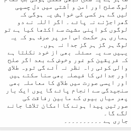
لوگ صلح اور امن و آشتی میں دل چسپی
لیں گے ہر کسی کی خواہش یہ ہوگی کہ
گھراجڑنے نہ پائے ۔ اگر اللہ نے دو
لوگوں کو اپنی مشیت سے اکٹھا کیا ہے تو
ہماری ہر حکمت اس امر پر صرف ہو کہ یہ
لوگ ہر گز ہر گز جدا نہ ہوں۔
یہیں سے یہ مسئلہ بھی از خود نکلتا ہے
کہ فریقین کو غور وخوض کے بعد اگر صلح
والی کوئی راہ نظر نہ آئے گی تووہ طلاق
اور جدائی کا فیصلہ بھی سنا سکتے ہیں
اور ایسی صورت میں طلاق کا معاملہ بھی
سنجیدگی سے انجام پائے گا یوں ایک بار
پھر میاں بیوی کے مابین رفاقت کی
صورتیں پیدا ہونے کا امکان تلاشا جانے
لگے گا۔
جاری ہے ۔۔۔۔۔۔۔۔۔۔