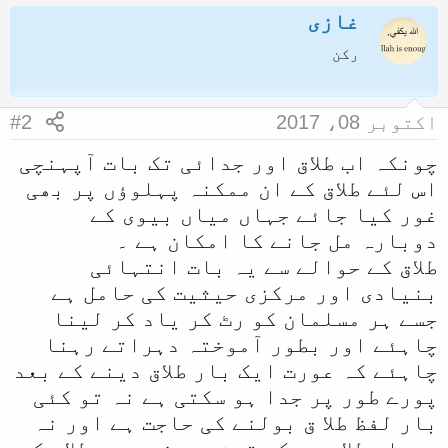
غازی
رکن
اکتوبر 08، 2017
#2
چونکہ اب طلاق اور جدائی تک بات آپہنچی
اس لئے طلاق کے ان ممکنہ پہلوؤں پر بھی
غور کیا جائے جہاں میاں بیوی کے
دوبارہ مل جانے کا امکان ہے ۔
طلاق کے حوالے سے یہ بات انتہائی
بنیادی اور مرکزی حیثیت کی حامل ہے
جسے ہر مسلمان کو رٹ کر یاد کر لینا
چاہئے اور بطور آموختہ دہراتے رہنا
چاہئے کہ عورت ایک بار طلاق دینے کے بعد
پورے طور پر جدا ہو سکتی ہے نہ تو کئی
بار لفظ طلا ق بولنے کی حاجت ہے اور نہ