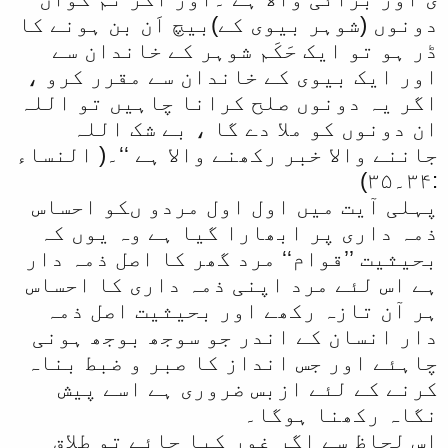
دونوں (شوہر بیوی کے)بیچ اَن بن ہونے کا
ڈر ہو تو ایک حَکَم شوہر کے خاندان سے
اور ایک بیوی کے خاندان سے مقرر کرو ،
اگر یہ دونوں صلح کرانا چاہیں تو اللہ
ان دونوں کو ملا دے گا ، بے شک اللہ
جاننے والا خبر رکھنے والا ہے ‘‘۔( النساء
:۳۴۔۳۵)
پہلی آیت میں اول اول مردو ںکو احساس
ذمہ داری پر ابھارا گیا ہے وہ یوں کہ
بحیثیت ’’قوام‘‘ مرد گھر کا اصل ذمہ دار
ہے اس لئے مرد اپنی ذمہ داری کا احساس
ہر آن تازہ رکھے اور بحیثیت اصل ذمہ
دار انسان کے اندر جو سوجھ بوجھ ہونی
چاہئے اور جس انداز کا صبر و ضبط بناہ
کرنے کے لئے ازبس ضروری ہے اسے پیش
نگاہ رکھنا ہوگا۔
اس لحاظ سے اگر غور کیا جائے تو طلاق