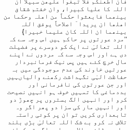
فان اطعنکم فلا تبغوا علیھن سبیلاً ان
اللہ کا علیا کبیرا، وان خفتم شقاق
بینھما فابعثوا حکماً من اھلہ وحکما من
اھلھا ان یریدا ٓ اصلاحاً یوفق اللہ
بینھما ان اللہ کان علیما خبیرا}
’’مرد عورتوں پر حاکم ہیں اس وجہ سے کہ
اللہ تعالیٰ نے ایک کو دوسرے پر فضیلت
دی ہے اور اس وجہ سے کہ مردوں نے اپنے
مال خرچ کئے ہیں پس نیک فرمانبردار
عورتیں خاوند کی عدم موجودگی میں بہ
حفاظت الہٰی نگہداشت رکھنے والیاںہیں
اور جن عورتوں کی نافرمانی اور
بددماغی کا تمہیں خوف ہو انہیں نصیحت
کرو اور انہیں الگ بستروں پر چھوڑ دو
اور انہیں مار کی سزا دو پھر اگر وہ
تابعداری کریں تو ان پر کوئی راستہ
تلاش نہ کرو بے شک اللہ تعالیٰ بڑی بلند
ی اور بڑائی والا ہے ۔اور اگر تم کوان