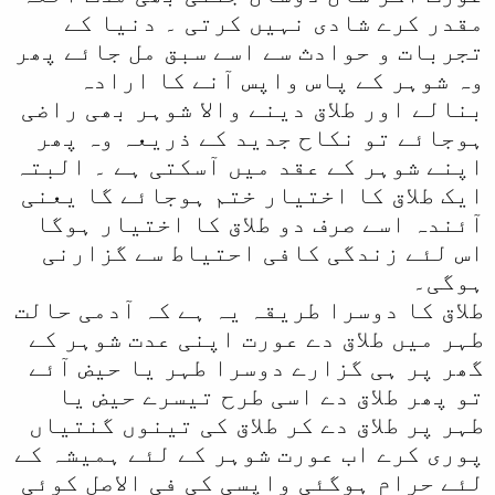
مقدر کرے شادی نہیں کرتی ۔ دنیا کے
تجربات و حوادث سے اسے سبق مل جائے پھر
وہ شوہر کے پاس واپس آنے کا ارادہ
بنالے اور طلاق دینے والا شوہر بھی راضی
ہوجائے تو نکاح جدید کے ذریعہ وہ پھر
اپنے شوہر کے عقد میں آسکتی ہے ۔ البتہ
ایک طلاق کا اختیار ختم ہوجائے گا یعنی
آئندہ اسے صرف دو طلاق کا اختیار ہوگا
اس لئے زندگی کافی احتیاط سے گزارنی
ہوگی۔
طلاق کا دوسرا طریقہ یہ ہے کہ آدمی حالت
طہر میں طلاق دے عورت اپنی عدت شوہر کے
گھر پر ہی گزارے دوسرا طہر یا حیض آئے
تو پھر طلاق دے اسی طرح تیسرے حیض یا
طہر پر طلاق دے کر طلاق کی تینوں گنتیاں
پوری کرے اب عورت شوہر کے لئے ہمیشہ کے
لئے حرام ہوگئی واپسی کی فی الاصل کوئی