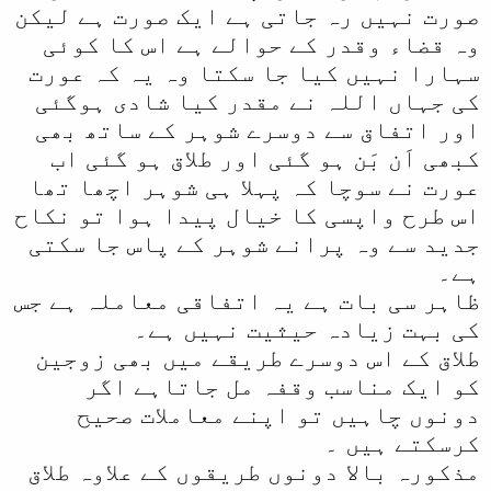
صورت نہیں رہ جاتی ہے ایک صورت ہے لیکن
وہ قضاء وقدر کے حوالے ہے اس کا کوئی
سہارا نہیں کیا جا سکتا وہ یہ کہ عورت
کی جہاں اللہ نے مقدر کیا شادی ہوگئی
اور اتفاق سے دوسرے شوہر کے ساتھ بھی
کبھی اَن بَن ہو گئی اور طلاق ہو گئی اب
عورت نے سوچا کہ پہلا ہی شوہر اچھا تھا
اس طرح واپسی کا خیال پیدا ہوا تو نکاح
جدید سے وہ پرانے شوہر کے پاس جا سکتی
ہے۔
ظاہر سی بات ہے یہ اتفاقی معاملہ ہے جس
کی بہت زیادہ حیثیت نہیں ہے۔
طلاق کے اس دوسرے طریقے میں بھی زوجین
کو ایک مناسب وقفہ مل جاتاہے اگر
دونوں چاہیں تو اپنے معاملات صحیح
کرسکتے ہیں ۔
مذکورہ بالا دونوں طریقوں کے علاوہ طلاق