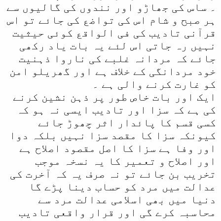
۔ ساس کی جھاڑو اور نندوں کی گالیوں سے
ہر صبح و شام اس کی تواضع کی جائے تو اس
قرآنی تادیب کی فی الواقع کوئی حیثیت
نہیں رہ جاتی اس لئے یہ بات یاد رکھی
جائے کہ مردانہ غلبے کی ناروا ذہنیت
خود مردانگی کے خلاف ہے اور گھریلو امن
کو غارت کرنے والی ہے ۔
ایک اور بات خاص طور پر ذہن نشین کرنے
کی ہے کہ سزا اور تادیب ایسی نہ ہو کہ
کسی قسم کا پائدار اثر چھوڑ جائے
کیونکہ سزا کا مقصد سزا نہیں بلکہ دوا
اور وفا ہے سزا کا اصل مقصود اصلاح ہے
اور اصلاح و تعمیر کا یہ نسخہ موجب
تخریب بن جائے تو نہ صرف یہ کہ آخرت کی
عدالت میں مرد کو حساب دینا پڑے گا
دنیا میں بھی اسلامی عدالت مرد سے
محاسبہ کرے گی اور قرار واقعی تادیب