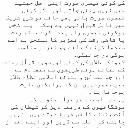
کی کوئی تیسری صورت اپنی اصل حیثیت
میں نہیں پائی جاتی اور اگر کوئی
تیسری صورت پائی بھی جائے تو شرع شریف
میں قابل قبول نہیں ہے بلکہ ایسا شخص
جوکوئی تیسری راہ پیدا کرے حاکم وقت
یا قاضی وقت کی تعزیر کا مستحق ہے اسے
سیدھا کرنے کے لئے جو تعزیر مناسب
ہوگی دی جائیگی۔
کیونکہ طلاق کی کوئی اورصورت قرآن وسنت
کے بتائے ہوئے طریقوں سے متصادم ہے
اور جو مصالح و منافع اسلامی نظام طلاق
میں مقصودہیں ان کا ہرامکان غارت
ہوجاتا ہے ۔
رہے وہ اصحاب جو خواہ مخواہ کی
موشگافیوں کے ذریعہ دین کو شیطان کی
آنت بنانے کا فن فروغ دیتے ہیں انہیں
چاہئے کہ اللہ سے ڈریں اور اپنے انداز