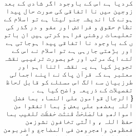
کردیا ہے اس کے باوجود اگر شادی کے بعد
زوجین میں نا اتفاقی کی صورت حال پیدا
ہونے کا اندیشہ جنم لیتا ہے تو اسلام کے
نظام حقوق و فرائض اور عفو و در گذر کی
تعلیمات روشنی فراہم کرتی ہیں ان باتو
ں کے باوجود نا اتفاقی پیدا ہوجاتی ہے
اور بڑھتی جارہی ہے تو اسلام نے اس کے
لئے ایک مرتب اور خوبصورت ترغیبی نقشہ
تجویز کیا ہے یہ نقشہ اتنا اہم اور
معتبر ہے کہ قرآن پاک نے اپنے اجمالی
طرزبیان سے الگ اس مسئلے کو قابل لحاظ
تفصیلات کے ذریعہ واضح کیا ہے ۔
{ الرجال قوامون علی النساء بما فضل
اللہ بعضھم علی بعض وّ بما انفقوا من
اموالھم فالصٰلحٰتُ قٰنتٰت حٰفظٰت للغیب بما
حفظ اللہ ، والّٰتی تخافون نشوزھن
فعظوھن واھجروھن فی المضاجع واضربوھن