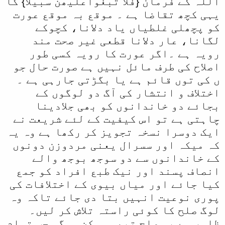
اللہ کے فرمان {فلا تبغواعلیھن سبیلا} کا
یہی کچھ تقاضا ہے ۔ موقع بہ موقع عورت
کو پچھلی غلطیاں یاد دلانا، کچوکے
لگانا، عار دلانا قطعی غیر صحت مند
رویہ ہے ۔اگر عورت کا رویہ کسی طور
اصلاح کی طرف مائل نہیں ہے صورت حال جو
ں کی توں قائم ہے یا بگڑتی جارہی ہے ۔
اختلاف و انتشار کی آگ دو لوگوں کے
بجائے دو خاندانوں کو بھی جلادینا
چاہتی ہے تو اس کیفیت کے لئے شریعت نے
ایک دوسرا نسخہ تجویز کر رکھا ہے وہ یہ
کہ میکہ اور سسرال یعنی مردوزن دونوں
کے خاندانوں سے دو سوجھ بوجھ والے
انصاف پسند اور نیک طبع افراد کو جمع
کیا جائے اور میاں بیوی کے اختلافات کی
پوری نوعیت انہیں بتا دی جائے تاکہ وہ
لوگ صلح کا کوئی راستہ تلاش کر لیں۔
ظاہر ہے یہ صلح تبھی ممکن ہوگی جب تمام