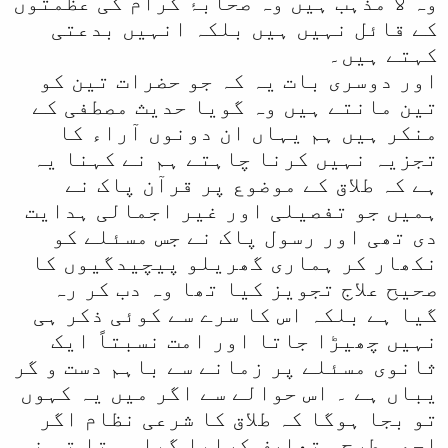
وہ لا مذہب ہیں وہ صحابۂ کرام کی عظمتوں
کے قائل نہیں ہیں بلکہ انہیں بدعتی
کہتے ہیں۔
اور دوسری بات یہ کہ جو حضرات تین کو
تین مانتے ہیں وہ گویا حدیث مصطفی کے
منکر ہیں ہم یہاں ان دونوں آراء کا
تجزیہ نہیں کرنا چاہتے ہم نے کہنا یہ
ہے کہ طلاق کے موضوع پر قرآن پاک نے
ہمیں جو تفصیلی اور غیر اجمالی ہدایت
دی تھی اور رسول پاک نے جس مسئلے کو
نکھار کر ہماری گھریلو پیچیدگیوں کا
صحیح علاج تجویز کیا تھا وہ دب کر رہ
گیا ہے بلکہ اس کا سرے سے کوئی ذکر ہی
نہیں چھیڑا جاتا اور امت نسبتاً ایک
ثانوی مسئلے پر زمانے سے باہم دست و گر
یباں ہے ۔ اس حوالے سے اگر میں یہ کہوں
تو بجا ہوگا کہ طلاق کا شرعی نظام اگر
اچھی طرح متعارف کرایا گیا ہوتا تو نہ