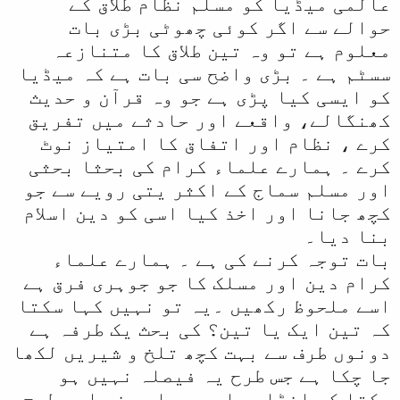
عالمی میڈیا کو مسلم نظام طلاق کے
حوالے سے اگر کوئی چھوٹی بڑی بات
معلوم ہے تو وہ تین طلاق کا متنازعہ
سسٹم ہے ۔ بڑی واضح سی بات ہے کہ میڈیا
کو ایسی کیا پڑی ہے جو وہ قرآن و حدیث
کھنگالے، واقعے اور حادثے میں تفریق
کرے ، نظام اور اتفاق کا امتیاز نوٹ
کرے ۔ ہمارے علماء کرام کی بحثا بحثی
اور مسلم سماج کے اکثر یتی رویے سے جو
کچھ جانا اور اخذ کیا اسی کو دین اسلام
بنا دیا۔
بات توجہ کرنے کی ہے ۔ ہمارے علماء
کرام دین اور مسلک کا جو جوہری فرق ہے
اسے ملحوظ رکھیں ۔یہ تو نہیں کہا سکتا
کہ تین ایک یا تین؟ کی بحث یک طرفہ ہے
دونوں طرف سے بہت کچھ تلخ و شیریں لکھا
جا چکا ہے جس طرح یہ فیصلہ نہیں ہو
سکتا کہ انڈا پہلے ہے یا مرغی اسی طرح