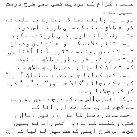
علماء کرام کے نزدیک کسی بھی طرح درست
نہیں ہے ۔
ہونا یہ چاہئے تھا کہ ہمارے یہ علمائے
کرام طلاق دینے کے سنی طریقے اس درجہ
متعارف کراتے اور بدعی طریقے سے کچھ
ایسا تنفر دلاتے کہ عوام کے ذہن ودماغ
تین کے تین ہونے سے تقریباً نا آشنا ہی
رہتے اور غیر شرعی طریق طلاق سے خوف
کھاتے ان کا مزاج بدعی طریق طلاق سے
ایسا گھن کھاتا جیسے عام مسلمان ’’سور‘‘
کہنے کے بجائے ’’کالا جانور‘‘ یا ’’وہ‘‘ کہہ
کر کام چلاتا ہے ۔
لیکن افسوس !اس سے کم درجے میں بھی ہم
سے کچھ نہ ہو سکا ضد اور انا کے
احساسات ردعمل کا مزاج ، قیل وقال ،
فتح و شکست کے ناروا تصورات نے ہمیں
کچھ اس طرح اپنی گرفت میں لے لیا کہ آج