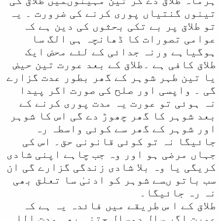
ہرماہ طلاق دے کر تین مہینوںمیں طلاق کی
تینوں گنتیاں پوری کرنے کی ضرورت ۔ یہ
تو طلاق پر بے تکی بحثوں کی دین ہے کہ
عوامی تصورات کا ڈھانچہ ہی الگ سا
ہوگیاہے ورنہ جدائی کے لئے محض ایک
طلاق کافی ہے ۔طلاق کے بعد عورت تین حیض
یا تین طہر شوہر کے گھر بطور عدت گزارے
گی ۔ واپسی اور صلح کی صورت اگر پیدا
نہ ہوئی تو عورت یہ مدت پوری کرنے کے
بعد شوہر کا گھر چھوڑ دے گی اس کا شوہر
اور شوہر کے گھر سے کوئی واسطہ رہ
جائیگا نہ تو کوئی قانونی حق۔ اس کی
جہاں مرضی ہو اور وہ جب چاہے اپنی شادی
کریگی یا وہ بلا شادی زندگی گزارے گی ان
سب باتو ںسے شوہر کو ادنیٰ سا تعلق بھی
نہ رہ جائیگا۔
طلاق کے ا س طریقے میں فائدہ یہ ہے کہ
عورت اگر سال دوسال جتنی بھی مدت اللہ