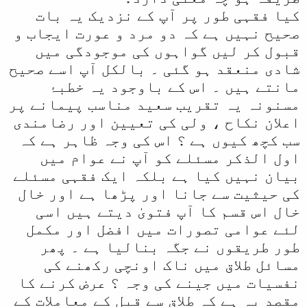
کیا فقہی طور پر آپ کے نزدیک یہ بات
صحیح نہیں ہے کہ دو مرد و عورت ایجاب و
قبول کر لیں گواہوں کی موجودگی میں
شادی منعقد ہو گئی ۔ بالکل آپ اسے صحیح
مانتے ہیں ۔ اس کے باوجود یہ خطبۂ
مسنونہ یہ تقریب سعید مناسب پیمانے پر
اعلان نکاح ، ولی کی تعیین اور رضامندی
سب کچھ کیوں ہے ؟ اس کی وجہ ظاہر ہے کہ
اول الذکر مسئلے کو آپ نے عوام میں
بیان نہیں کیا ہے بلکہ ایک فقہی مسئلے
کی حیثیت سے جانا اور پڑھا ہے اور خال
خال اس قسم کا آپ فتویٰ دیتے ہیں اسی
لئے عوامی تصورات میں افضل اور مکمل
طور طریقوں نے جگہ بنالیا ہے ۔ پھر
مسائل طلاق میں ناک اونچی رکھنے کی
نفسیات میں جینے کی وجہ ؟ عرض کرنے کا
مقصد یہ ہے کہ طلاق سے قبل کے معاملات کے