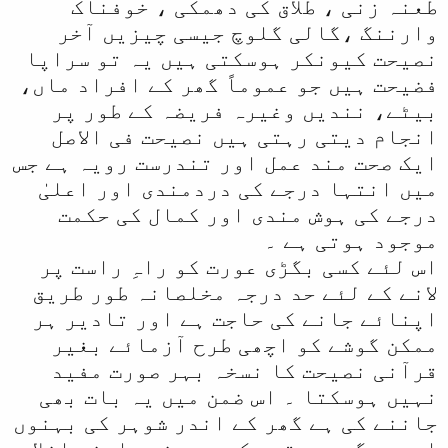
طعنہ زنی ، طلاق کی دھمکی ، خوفناک
وارننگ ،گالی گلوچ جیسی چیزیں آخر
نصیحت کیونکر ہوسکتی ہیں یہ تو سراپا
فضیحت ہیں جو عموماً گھر کے افراد ماں،
بیٹے، نندیں وغیرہ فریضہ کے طور پر
انجام دیتی رہتی ہیں نصیحت فی الاصل
ایک صحت مند عمل اور تندرست رویہ ہے جس
میں انتہا درجے کی دردمندی اور اعلیٰ
درجے کی ہوش مندی اور کمال کی حکمت
موجود ہوتی ہے ۔
اس لئے کسی بگڑی عورت کو راہِ راست پر
لانے کے لئے حد درجہ مخلصانہ طور طریق
اپنائے جانے کی حاجت ہے اور تادیر ہر
ممکن گوشے کو اچھی طرح آزمائے بغیر
قرآنی نصیحت کا نسخہ بہر صورت مفید
نہیں ہوسکتا ۔ اس ضمن میں یہ بات بھی
جاننے کی ہے گھر کے اندر شوہر کی بہنوں