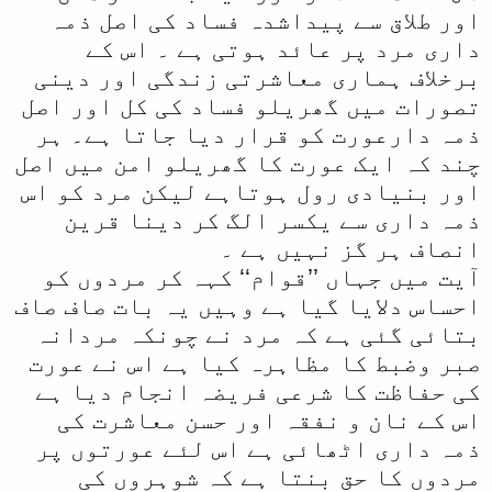
اور طلاق سے پیداشدہ فساد کی اصل ذمہ
داری مرد پر عائد ہوتی ہے ۔ اس کے
برخلاف ہماری معاشرتی زندگی اور دینی
تصورات میں گھریلو فساد کی کل اور اصل
ذمہ دارعورت کو قرار دیا جاتا ہے۔ ہر
چند کہ ایک عورت کا گھریلو امن میں اصل
اور بنیادی رول ہوتاہے لیکن مرد کو اس
ذمہ داری سے یکسر الگ کر دینا قرین
انصاف ہر گز نہیں ہے ۔
آیت میں جہاں ’’قوام‘‘ کہہ کر مردوں کو
احساس دلایا گیا ہے وہیں یہ بات صاف صاف
بتائی گئی ہے کہ مرد نے چونکہ مردانہ
صبر وضبط کا مظاہرہ کیا ہے اس نے عورت
کی حفاظت کا شرعی فریضہ انجام دیا ہے
اس کے نان و نفقہ اور حسن معاشرت کی
ذمہ داری اٹھائی ہے اس لئے عورتوں پر
مردوں کا حق بنتا ہے کہ شوہروں کی