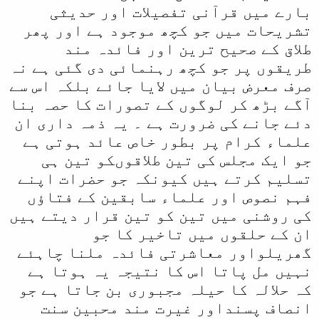
بارے میں قرآنی تفصیلات اور حدیثی
تشریحات میں جو کچھ موجود ہے اور پھر
طلاق کے صحیح ترین اور فائدہ مند
طریقوں پر جو کچھ رہنمائی دی گئی ہے نہ
صرف معرض بیان میں لایا جائے بلکہ اس سے
آگے بڑھ کر لوگوں کے تصورات کا حصہ بنا
دئے جانے کی ضرورت ہے ۔ یہ ذمہ داری ان
علماء کرام پر بطور خاص عائد ہوتی ہے
جو ایک مجلس کی تین طلاقوںکو تین ہی
تسلیم کرتے ہیں کیونکہ جو حضرات اپنے
فہم نصوص اور علماء سابقین کے فتاؤں
کی روشنی میں تین کو تین قرار دیتے ہیں
ان کے حلقوں میں تاخیر کا جو
گھریلواور معاشرتی فائدہ ملنا چاہئے
نہیں مل پاتا اس کا نتیجہ یہ ہوتا ہے
کہ حلالہ کا حیلہ مجبوری بن جاتا ہے جو
انصاف پسنداور غیرت مند محبین سنت