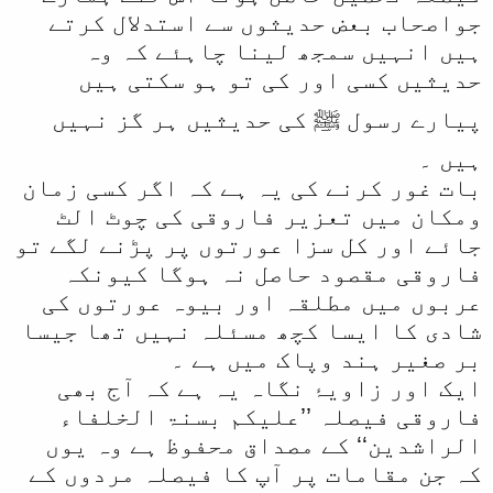
جواصحاب بعض حدیثوں سے استدلال کرتے
ہیں انہیں سمجھ لینا چاہئے کہ وہ
حدیثیں کسی اور کی تو ہو سکتی ہیں
پیارے رسول ﷺ کی حدیثیں ہر گز نہیں
ہیں ۔
بات غور کرنے کی یہ ہے کہ اگر کسی زمان
ومکان میں تعزیر فاروقی کی چوٹ الٹ
جائے اور کل سزا عورتوں پر پڑنے لگے تو
فاروقی مقصود حاصل نہ ہوگا کیونکہ
عربوں میں مطلقہ اور بیوہ عورتوں کی
شادی کا ایسا کچھ مسئلہ نہیں تھا جیسا
بر صغیر ہند وپاک میں ہے ۔
ایک اور زاویۂ نگاہ یہ ہے کہ آج بھی
فاروقی فیصلہ ’’علیکم بسنۃ الخلفاء
الراشدین‘‘ کے مصداق محفوظ ہے وہ یوں
کہ جن مقامات پر آپ کا فیصلہ مردوں کے