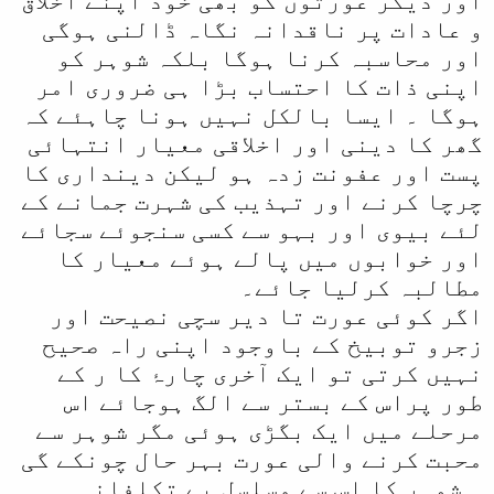
اور دیگر عورتوں کو بھی خود اپنے اخلاق
و عادات پر ناقدانہ نگاہ ڈالنی ہوگی
اور محاسبہ کرنا ہوگا بلکہ شوہر کو
اپنی ذات کا احتساب بڑا ہی ضروری امر
ہوگا ۔ ایسا بالکل نہیں ہونا چاہئے کہ
گھر کا دینی اور اخلاقی معیار انتہائی
پست اور عفونت زدہ ہو لیکن دینداری کا
چرچا کرنے اور تہذیب کی شہرت جمانے کے
لئے بیوی اور بہو سے کسی سنجوئے سجائے
اور خوابوں میں پالے ہوئے معیار کا
مطالبہ کرلیا جائے۔
اگر کوئی عورت تا دیر سچی نصیحت اور
زجرو توبیخ کے باوجود اپنی راہ صحیح
نہیں کرتی تو ایک آخری چارۂ کا ر کے
طور پراس کے بستر سے الگ ہوجائے اس
مرحلے میں ایک بگڑی ہوئی مگر شوہر سے
محبت کرنے والی عورت بہر حال چونکے گی
۔ شوہر کا اس سے مسلسل بے تکلفانہ