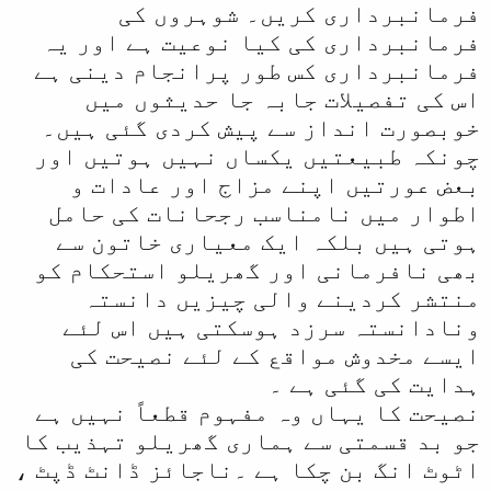
فرمانبرداری کریں۔ شوہروں کی
فرمانبرداری کی کیا نوعیت ہے اور یہ
فرمانبرداری کس طور پرانجام دینی ہے
اس کی تفصیلات جابہ جا حدیثوں میں
خوبصورت انداز سے پیش کردی گئی ہیں۔
چونکہ طبیعتیں یکساں نہیں ہوتیں اور
بعض عورتیں اپنے مزاج اور عادات و
اطوار میں نامناسب رجحانات کی حامل
ہوتی ہیں بلکہ ایک معیاری خاتون سے
بھی نافرمانی اور گھریلو استحکام کو
منتشر کردینے والی چیزیں دانستہ
ونادانستہ سرزد ہوسکتی ہیں اس لئے
ایسے مخدوش مواقع کے لئے نصیحت کی
ہدایت کی گئی ہے ۔
نصیحت کا یہاں وہ مفہوم قطعاً نہیں ہے
جو بد قسمتی سے ہماری گھریلو تہذیب کا
اٹوٹ انگ بن چکا ہے ۔ناجائز ڈانٹ ڈپٹ ،