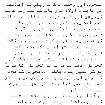
منحوس اور وحشت ناک تاریکی کا اعلامیہ
بن جائے ۔ اولاد ماں باپ کے تنازعا ت سے
ڈپریشن اور تنہائیوں کا شکار ہونے لگے
اور ایک پورا کنبہ دو افرادکی نا
ہموار یوں کے کھڈ میں بار بار گر کر
ٹیس میں مبتلا ہو۔ اسلام ایسی صورت حال
کو قطعی پسند نہیں کرتا اور دو مشکلات
میں سے ایک کم تر اور ہلکی مشکل کو
قبول کر لینے کی راہ بتاتا ہے یعنی
ایسے موقع کے لئے ہی شریعت نے طلاق کی
تجویز رکھی ہے تاہم یہ تجویز آناً فاناً
ہر گز نہیں ہے ۔ بلکہ اس تجویز کے کچھ
قانونی اور ترغیبی پہلو ہیں جن پہ اگر
کما حقہ عمل کیا جائے تو طلاق کی نوبت
ہی نہ آئے گی۔
اولاً شادی کے موقع پر ہی اسلام نے شادی
کی ترجیحات کے ذریعہ بہت کچھ صاف