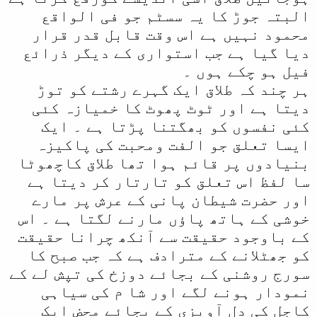
البتہ جوڑ کا یہ سسٹم جو فی الواقع
ا
محمود نہیں ہے اس وقت قابل قدر قرار
دیا گیا ہے جب استواری کے دیگر ذرائع
فیل ہو چکے ہوں ۔
ہر چند کہ طلاق ایک گہرے رشتے کو توڑ
دیتا ہے اور ٹوٹ پھوٹ کا خمیازہ کئی
کئی نفسوں کو بھگتنا پڑتا ہے ۔ ایک
ایسا تعلق جو الفت ومحبت کی پاکیزہ
بنیادوں پر قائم ہوا تھا طلاق کاچھوٹا
سا لفظ اس تعلق کو تارتار کر دیتا ہے
اور حضرت شیطان پانی کے عرش پر مارے
خوشی کے ہاتھ پاؤں مارنے لگتا ہے ۔ اس
کے باوجود حقیقت سے آنکھ چرانا حقیقت
کو جھٹلانے کے مترادف ہے کہ جب صبح کا
سورج روشنی کے بجائے دوزخ کی تپش لے کے
نمودار ہونے لگے اور شا م کی سیاہی
کاجل کی دل آویزی کے بجائے محض ایک