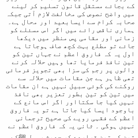
کے بجائے مستقل قانون تسلیم کر لینے
میں واضح نصوص کی مخالفت لازم آتی جبکہ
صحابہ کرام سے ایسابعید اور محال ہے۔
ہماری ناقص رائے میں اگر اس مسئلے کو
زمانی اور مقامی پس منظر میں دیکھا
جائے تو مطلع بہت کچھ صاف ہوجاتا ہے
اول یہ کہ فاروق اعظم نے جہاں تین کو
تین نافذ فرمایا تھا وہیں حلالہ کرنے
والوں پر رجم کی سزا بھی تجویز فرمائی
تھی ظاہر ہے جن مقامات میں حلالہ سے
روکنے کی کوئی سبیل نہیں ہے ان مقامات
میں تین کو تین بطور تعزیر بھی نافذ
نہیں کیا جا سکتااور اگر اس مانع کے
باوجود ایسا کیا جاتا ہے تو یہ فاروق
اعظم کے فقہی رویے کی صحیح ترجمانی
نہیں ہوگی ۔ ثانی یہ کہ فاروق اعظم نے
تین کو تین قراردے کر حدیثِ رسول ﷺکے