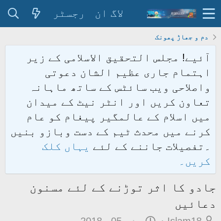
لاگ ان
رجسٹر
دم و جھاڑ پھونک
آئیے! مجلس التحقیق الاسلامی کے زیر
اہتمام جاری عظیم الشان دعوتی
واصلاحی ویب سائٹس کے ساتھ ماہانہ
تعاون کریں اور انٹر نیٹ کے میدان
میں اسلام کے عالمگیر پیغام کو عام
کرنے میں محدث ٹیم کے دست وبازو بنیں
۔تفصیلات جاننے کے لئے
یہاں کلک
کریں۔
جادو کا اثر توڑنے کے لئے مسنون
دعائیں
م
ت