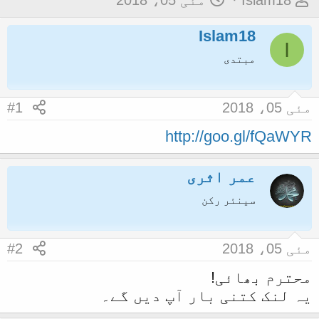
Islam18
مئی 05، 2018
و
ا
Islam18
ض
ر
I
و
ی
مبتدی
ع
خ
ک
آ
مئی 05، 2018
#1
ا
غ
http://goo.gl/fQaWYR
آ
ا
غ
ز
عمر اثری
ا
ز
سینئر رکن
ک
ر
مئی 05، 2018
#2
ن
محترم بھائی!
ے
یہ لنک کتنی بار آپ دیں گے۔
و
ا