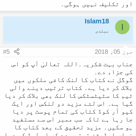
اور تکلیف نہیں ہوگی۔
Islam18
I
مبتدی
جون 05، 2018
#5
جناب بہت شکریہ۔اللہ تعالیٰ آپ کو اس
کی جزاء دے۔
گوگل نے کتاب کا لنک کافی ملکوں میں
بلاک کر دیا ہے۔ کتاب ترتیب دینے والی
ٹیم کا سٹیٹسٹکس کا لنک بھی بلاک کر دیا
گیا ہے۔ اس لئے مزید دو لنکس اور ایک
کیو آر کوڈ کتاب کی تمام پوسٹ پر دیا
جا رہا ہے تاکہ سب ممبر اس سے مستفید
ہو سکیں۔ مزید تحقیق کے بعد کتاب کا
نواں ایڈیشن ترتیب دے کر اپ لوڈ کر دیا