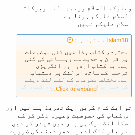
وعلیکم السلام ورحمۃ اللہ وبرکاتہ
السلام علیکم ہوتا ہے
اسلام علیکم نہیں
Islam18 نے کہا ہے:
محترم، کتاب ہذٰا میں کئی موضوعات
پر قرآن و حدیث سے رہنمائی کی گئی
ہے۔ یہ کتاب اردو اور انگریزی
ترجمہ کے ساتھ اس لنک پر دستیاب
ہے۔مختلف مضوعات کے لئے لنک دینے
کی جسارت اس لئے کر رہا ہوں کیوں کہ
Click to expand...
ہر متعلقہ موضوع کے لئے اس میں
رہنمائی ہے۔ کسی بھی غیر متعلقہ
تو ایک کام کریں ایک تھریڈ بنائیں اور
موضوع کے لئے لنک نہیں دیا جا رہا۔
امید ہے آپ اس کاوش کو اس کے اصل
اس کتاب کی خصوصیت وغیرہ ذکر کر کے
معنی میں دیکھیں گے۔
اسکا لنک ایک ہی بار میں شیئر کر دیں۔
بار بار لنک ادھر ادھر دینے کی ضرورت