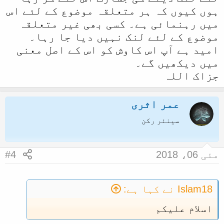
ہوں کیوں کہ ہر متعلقہ موضوع کے لئے اس
میں رہنمائی ہے۔ کسی بھی غیر متعلقہ
موضوع کے لئے لنک نہیں دیا جا رہا۔
امید ہے آپ اس کاوش کو اس کے اصل معنی
میں دیکھیں گے۔
جزاک اللہ
عمر اثری
سینئر رکن
مئی 06، 2018
#4
Islam18 نے کہا ہے:
اسلام علیکم