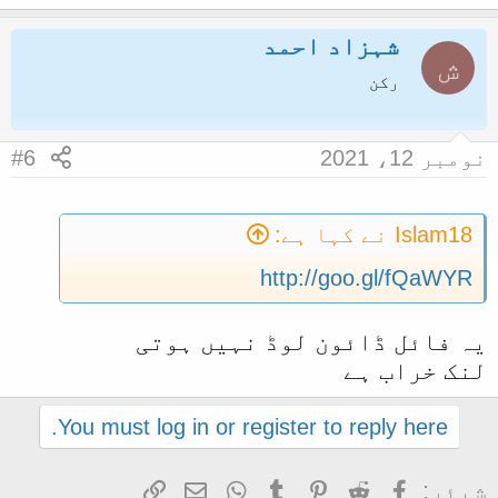
شہزاد احمد
ش
رکن
نومبر 12، 2021
#6
Islam18 نے کہا ہے:
http://goo.gl/fQaWYR
یہ فائل ڈائون لوڈ نہیں ہوتی
لنک خراب ہے
You must log in or register to reply here.
Facebook
Reddit
Pinterest
Tumblr
WhatsApp
ای میل
Link
شیئر: