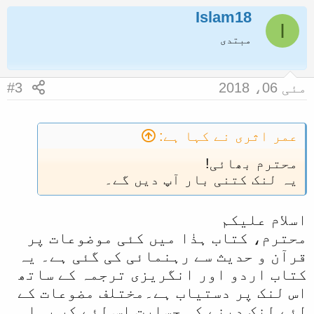
Islam18
ل
I
ا
مبتدی
مئی 06، 2018
#3
عمر اثری نے کہا ہے:
محترم بھائی!
یہ لنک کتنی بار آپ دیں گے۔
اسلام علیکم
محترم، کتاب ہذٰا میں کئی موضوعات پر
قرآن و حدیث سے رہنمائی کی گئی ہے۔ یہ
کتاب اردو اور انگریزی ترجمہ کے ساتھ
اس لنک پر دستیاب ہے۔مختلف مضوعات کے
لئے لنک دینے کی جسارت اس لئے کر رہا