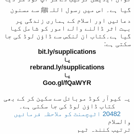
گیا ہے۔ اس میں رسول اللہﷺ سے مسنون
دعائیں اور اسلام کے ہماری زندگی پر
بہت اثر ڈالنے والے امور کو شامل کیا
گیا ہے۔کتاب ان لنکس سے ڈاؤن لوڈ کی جا
سکتی ہے:
bit.ly/supplications
یا
rebrand.ly/supplications
یا
Goo.gl/fQaWYR
یہ کیوآر کوڈ موبائل سے سکین کر کے بھی
کتاب ڈاؤن لوڈ کی جا سکتی ہے۔
20482 اٹیچمنٹ کو ملاحظہ فرمائیں
والسلام
ترتیب کنندہ ٹیم