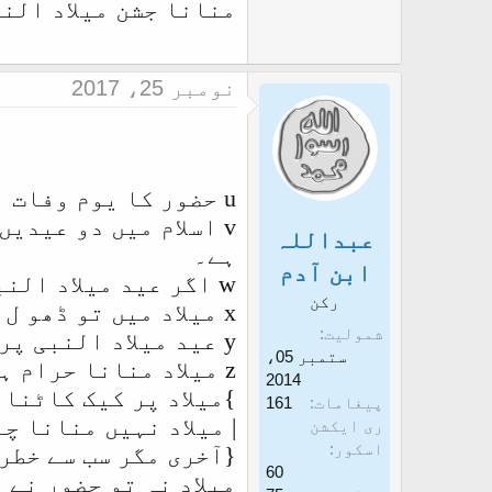
منانا جشن میلاد الن
نومبر 25، 2017
u
حضور کا یوم وفات بھی 12ربیع الاول ہے اس لیے اس دن غم ك
v
اسلام میں دو عیدیں 
عبداللہ
ہے۔
ابن آدم
w
اگر عید میلاد النب
رکن
x
میلاد میں تو ڈھو ل 
شمولیت
y
عید میلاد النبی پر
ستمبر 05،
z
میلاد منانا حرام ہے کیون
2014
}
میلاد پر کیک کاٹنا
پیغامات
161
|
میلاد نہیں منانا چا
ری ایکشن
اسکور
{
آخرى مگر سب سے خطر
60
میلاد نہ تو حضور نے 