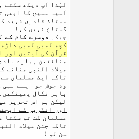
لہٰذا آپ دیکھ سکتے 
آسیہ مسیح كا ابھی ت
ممتاذ قادرى شہيد كو
گستاخ نہیں کہا۔
جبکہ
دوسرے کام کے ل
کچھ لمبی لمبی داڑھی
قرآن کی آیتیں اور ا
منافقین ہمارے ساده 
میلاد النبی منانے ک
تاکہ ایک مسلمان سے ا
وه جوش جو اپنے نبی ک
باہر نکال پھینکیں۔
لیکن ہم اس تحرير میں
اور انگریز کے ایجنٹ
مسلمان کٹ تو سکتا م
تاکہ جشن میلاد النب
سن لو !