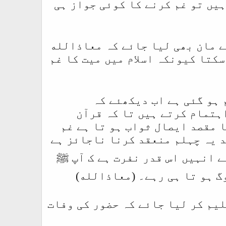
ہیں تو غم كرنے کا کوئی جواز ہی
ے مان بھی لیا جائے کہ معاذالله
ائز نہیں ہو سکتا کیونکہ اسلام میں میت کا غم
 ہو گئی ہے اب دیکھئے کہ
ہتمام کرتے ہیں تا کہ قرآن
 مقصد ايصال ثواب ہو تا ہے غم
د یہ چہلم منعقد کرنا ناجائز ہے
ے انہیں اس قدر نفرت ہے ک آپ ﷺ
گ ہو تا ہی رہے۔ (معاذالله)
لیم کر لیا جائے کہ حضور کی وفات