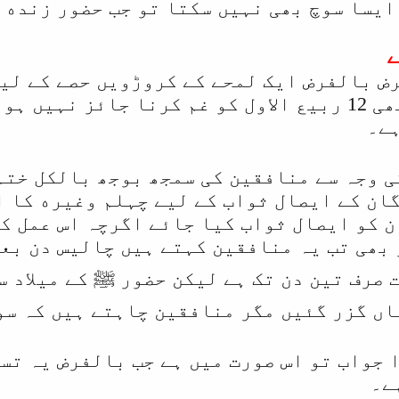
ایسا سوچ بھی نہیں سکتا تو جب حضور زنده 
ض بالفرض ايک لمحے کے کروڑویں حصے کے لی
حضور زنده نہیں تو بھی 12 ربیع الاول کو غم کرنا ج
ہے۔
ی وجہ سے منافقین کی سمجھ بوجھ بالکل ختم
ان کے ايصال ثواب کے لیے چہلم وغيره کا ا
ن کو ایصال ثواب كيا جائے اگرچہ اس عمل کا
 بھی تب یہ منافقین کہتے ہیں چالیس دن بع
 صرف تين دن تک ہے لیکن حضور ﷺ كے میلاد س
اں گزر گئیں مگر منافقین چاہتے ہیں کہ سو
 جواب تو اس صورت میں ہے جب بالفرض یہ تس