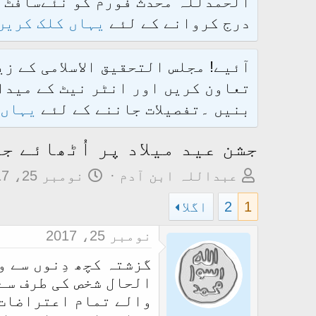
درج کروانے کے لئے
یہاں کلک کریں
آئیے! مجلس التحقیق الاسلامی کے ز
تعاون کریں اور انٹر نیٹ کے میدان
بنیں ۔تفصیلات جاننے کے لئے
یہاں 
جشن عید میلاد پر اُٹھائے ج
م
ت
عبداللہ ابن آدم
نومبر 25، 2017
و
ا
1
2
اگلا
ض
ر
و
ی
نومبر 25، 2017
ع
خ
گزشتہ کچھ دِنوں سے و
ک
آ
الحال شخص کی طرف سے 
ا
غ
والے تمام اعتراضات 
آ
ا