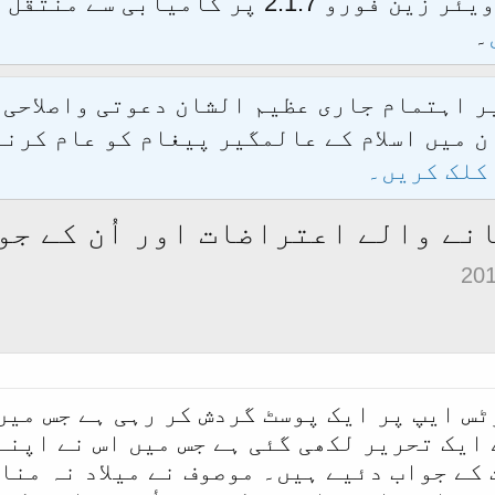
الحمدللہ محدث فورم کو نئےسافٹ ویئر زین فور
۔
یر اہتمام جاری عظیم الشان دعوتی واصلاحی
 میں اسلام کے عالمگیر پیغام کو عام کرنے
کلک کریں۔
انے والے اعتراضات اور اُن کے ج
ٹس ایپ پر ایک پوسٹ گردش کر رہی ہے جس میں
ایک تحریر لکھی گئی ہے جس میں اس نے اپنے 
کے جواب دئیے ہیں۔ موصوف نے میلاد نہ منا