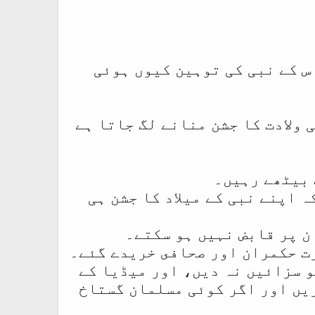
اس کے نبی کی توہین کیوں ہوئی
 ولادت کا جشن منانے لگ جاتا ہے
 بیٹھے رہیں۔
 اپنے نبی کے میلاد کا جشن ہی
ن پر قابض نہیں ہو سکتے۔
رت حكمران اور صحافى خريدے گئے۔
 سزائیں نہ دیں، اور میڈیا کے
یں اور اگر کوئی مسلمان گستاخ