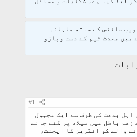
و 2.1.7 پر کامیابی سے منتقل کر لیا گیا ہے۔ شکایات و مسائل
 ویب سائٹس کے ساتھ ماہانہ
 میں محدث ٹیم کے دست وبازو
وابات
#1
 اہل بدعت کی طرف سے ایک مجہول
زعم باطل میں میلاد پر کئے جانے
نے والے کو انگریز کا ایجنٹ،