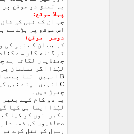
یہ تعلق دو موقع پر 
پہلا موقع:
جب ان کے نبی کی شان 
اس موقع پر بڑے سے بڑ
دوسرا موقع:
کہ جب ان کے نبی کی و
تو گناه گار سے گناه 
جھنڈیاں لگاتا ہے چر
لہٰذا اگر مسلمان پر 
B
انہیں اتنا بےحس او
C
انہیں اپنے نبی کی 
چھوڑ دیں۔
یہ دو کام کیے بغير 
لہٰذا ايسا ہی کیا گ
حكمرانوں کو کہا گیا
صحافيوں کی ذمہ داری
رسول كو قتل کرے تو 