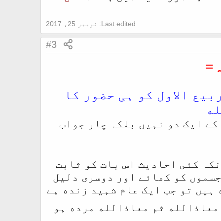
Last edited:
نومبر 25، 2017
#3
=
ما ًمنافقين یہ عظيم بہتان باندهتے ہیں کہ 12 ربیع الاول کو ہی حضور كا
له
کے ایک دو نہیں بلکہ چار جواب
نکہ كئى احاديث اس بات کو ثابت
جسموں کو کھائے اور دوسری دلیل
ے کہ شہید زنده ہیں تو جب ایک عام شہید زنده ہے
 معاذالله ثم معاذالله مرده ہو