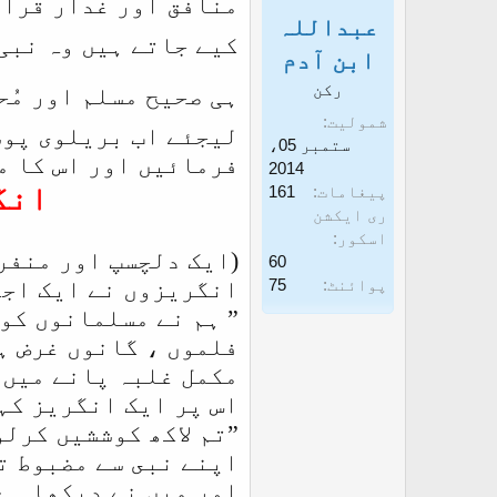
منافق اور غدار قرار
عبداللہ
غ
ز
کیے جاتے ہیں وہ نبی
ا
ابن آدم
ز
رکن
ہی صحیح مسلم اور مُح
ک
شمولیت
لیجئے اب بریلوی پوس
ستمبر 05،
ر
فرمائیں اور اس کا م
2014
ن
انگر
پیغامات
161
ے
ری ایکشن
اسکور
و
(ايک دلچسپ اور منفر
60
ا
پوائنٹ
75
انگریزوں نے ایک اجلا
ل
” ہم نے مسلمانوں کو 
ا
فلموں ، گانوں غرض ہ
مکمل غلبہ پانے میں 
اس پر ایک انگریز کہ
”تم لاکھ کوششیں کرلو
اپنے نبى سے مضبوط ت
اور میں نے دیکھا ہے