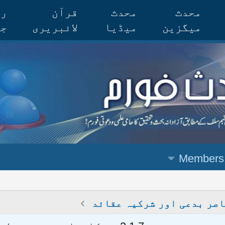
محدث
محدث
قرآن
رس
میگزین
میڈیا
لائبریری
جر
Members
صر بدعی اور شرکیہ عقائد