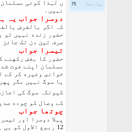
ں لہٰذا كوئی مسلمان 
پوائنٹ
75
نہیں۔
دوسرا جواب یہ ہے
کہ اگر بالفرض بالفر
صرف تين دن تک جائز 
تیسرا جواب
حضور كا بغض ركهنے ک
مسلمان اپنے فوت شدگ
خوانى وغيره کر کے ا
يا سوگ نہیں مگر پهر
کیونکہ سوگ کی اجازت
کے وصال کو چوده صدي
چوتھا جواب
پہلا دوسرا اور تیسرا
12 ربیع الاول کو ہی ہے۔