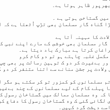
بهرپور ظاہر ہوتا ہے۔
میں گستاخى ہوتی ہے ۔
ا گناه گار مسلمان بھی تڑپ اُٹھتا ہے کہ 
لادت کا مہینہ آتا ہے
گار مسلمان بھی خوشى کے مارے اپنے نبی کی
اغاں کرتا ہے مبارک باد دیتا ہے۔
مکمل غلبہ چاہتے ہو تو دو کام کرو
ر بےغيرت کر دو ک توہین رسالت پر بھی چپ
ولادت پر جشن منانے سے اتنا متنفر کر دو کہ
تم مسلمانوں کو کمزور تو کر سکتے ہو مگر ا
یا پہلے کام کے لیے مسلمانوں کے چند بےغی
 کہ وه مسلمان ممالک میں گستاخان رسول كو
 لگائی گئی ک وه گستاخان رسول کا دفاع کر
اسے دہشت گرد کہیں۔