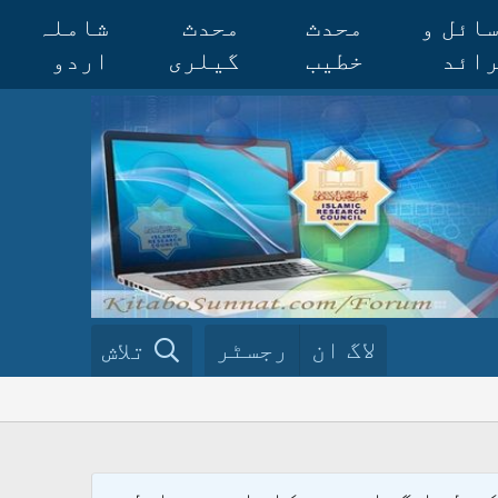
ائل و
محدث
محدث
شاملہ
ائد
خطیب
گیلری
اردو
لاگ ان
رجسٹر
تلاش