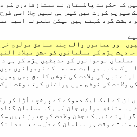
ہیں کہ حكومت پاکستان نے ممتازقادری کو د
ک سپریم کورٹ میں کیس ہی نہیں چلا اسی طرح
 دہشت گرد کہتے ہیں لیکن ملعونہ آسیہ مسی
یے
وں اور عماموں والے چند منافق مولوی خري
حاديث پڑھ کر مسلمانوں کو جشن میلاد النبی
مسلمان نوجوانوں کو حديثيں پڑھ کر ہی دھ
ا ایک جذبہ جو امت مسلمہ کے نوجوانوں میں 
پنے نبی کی ولادت کی خوشى كا حق بھی چھین 
ی ولادت کی خوشى میں چراغاں کرتے وقت ايک
 ان کے ایک ایک دھوکے کے پرخچے اُڑا کر ر
 یہ منافق مولوی
جان لیں کہ مسلمان گناه 
گر اپنے نبی کے جشن ولادت کو چھوڑ نہیں سک
ی مناتے وقت ہر مسلمان کے دل سے یہ صدا نك