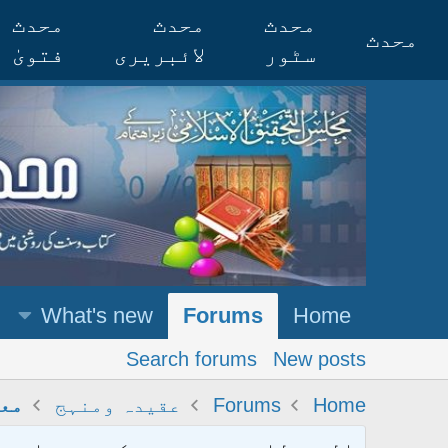
محدث
محدث
محدث
محدث
سٹور
لائبریری
فتویٰ
What's new
Forums
Home
Search forums
New posts
Home
Forums
عقیدہ ومنہج
معا