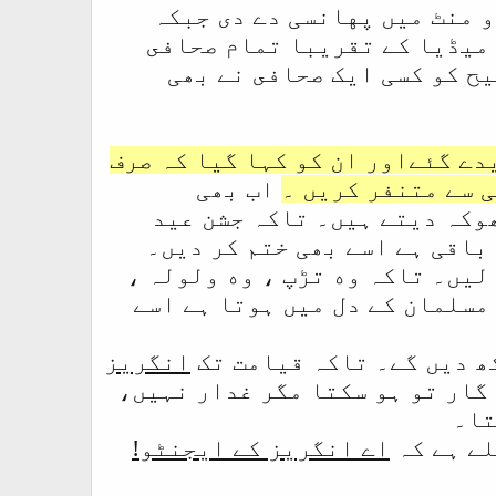
و منٹ میں پهانسی دے دی جبکہ
 میڈیا کے تقریبا تمام صحافى
ح كو كسی ايک صحافى نے بھی
دے گئےاور ان کو کہا گیا کہ صرف
 سے متنفر کریں ۔
اب بھی
وکہ دیتے ہیں۔ تاکہ جشن عید
باقی ہے اسے بھی ختم كر دیں۔
لیں۔ تاکہ وه تڑپ ، وه ولولہ ،
 مسلمان کے دل میں ہوتا ہے اسے
کھ دیں گے۔ تاکہ قیامت تک
انگریز
گار تو ہو سکتا مگر غدار نہيں،
تا۔
لے ہے کہ
اے انگریز کے ایجنٹو!