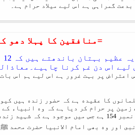
بدعت گمراہی ہے اس لیے میلاد حرام ہے۔
=
منافقین کا پہلا دھو کہ
عمو
 ليے اس دن غم كرنا چاہیے۔معاذال
 اعتراض پر بہت غرور ہے اس لیے ہم اس بات 
لمانوں کا عقیده ہے کہ حضور زنده ہیں کیو
 زمین پر حرام كر ديا ہے کہ وه انبیاء کے 
سورة البقرہ کی آیت نمبر 154 ہے جس میں موجود ہ
نبى اور وه بھی امام الانبیا حضرت محمد ﷺ