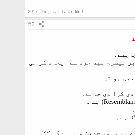
Last edited:
نومبر 25، 2017
#2
پر تیسری عید خود سے ایجاد کر لی
بھی ہو تی۔
دی کرا دی جائے۔
۔
ف ہے۔
دعت ہے اور حديث میں ہے کہ
”
کل