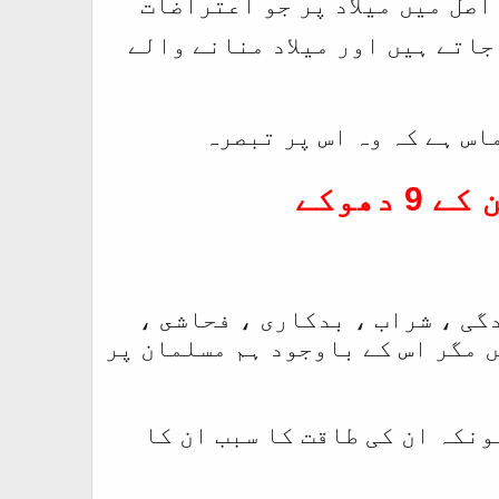
اصل میں میلاد پر جو اعتراضات
جاتے ہیں اور میلاد منانے والے
اس ہے کہ وہ اس پر تبصرہ
دھوکے
گی ، شراب ، بدکاری ، فحاشى ،
 مگر اس کے باوجود ہم مسلمان پر
ونکہ ان کی طاقت كا سبب ان کا