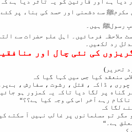
 دیا ہے اور قارئین کو یہ تأثر دیا ہے کہ 
 مکرمﷺ سے دشمنی اور حسد کی بناء پر کئے 
بِ رسولﷺ ہیں۔
ٹ ملاحظہ فرمائیں۔ اہل علم حضرات سے التم
دلل رد لکھیں۔
یزوں کی نئی چال اور منافقین کے 9 
د تحرير)
س منعقد کیا جس میں کہا گیا کہ
چوری ، ڈاکہ ، قتل ، رشوت ، سفارش ، بےپرد
ر گناه پر لگا دیا تاکہ یہ کمزور ہو جائیں
ناکام رہے آخر اس کی وجہ کیا ہے؟؟“
نے لگا کہ
 مگر تم مسلمانوں پر غالب نہيں آ سکتے کی
علق ہے۔“
 کہ