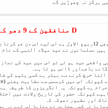
بی ہرگز نہ چھوڑیں گے
D
منافقین کے 9 دھو کے
رنا چاہیے۔
ہیں مسلمانوں نے عید میلاد النبی کے نام 
ی واقعی عید ہو تی تو اس میں عید کی نماز 
گانے باجےاور ڈانس ہو تا ہے۔
 اتنا خرچ کرنے سے بہتر ہے کسی یتیم کی شا
کہ اس میں کرسمس سے مشابہت یعنی (Resemblance) ہے ۔
 حرام ہے کیونکہ یہ انگریزوں کا طريقہ ہے
ہیے کیونکہ حضور کی تاریخ ولادت میں اختلا
ناک اور مشہور دھوکہ کہ
منایا نہ کسی صحابى نے منایا اس لیے یہ ب