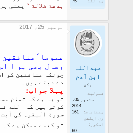
پوائنٹ
75
بدعة ضلالة
“
یعنی ہر 
نومبر 25، 2017
وصال بھی ہو ا اس
عبداللہ
چونکہ منافقین كو اس
ابن آدم
دے دیتے ہیں۔
رکن
پہلا جواب:
شمولیت
تو یہ ہے کہ تمام مس
ستمبر 05،
کرتی ہیں کہ الله نے
2014
پیغامات
161
ری ایکشن
تو کیسے ممکن ہے کہ 
اسکور
60