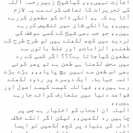
اجازت نہیں،،، کیاشیخ زبیررحمہ اللہ
کی تحریرات کا تعاقب کرنے سے یہ لازم
آتا ہے کہ ہم انکی ذات کو مطعون کررہے
ہیں،، یاانکی شان میں تنقیص کررہے
ہیں،، جو جب بھی شیخ کے کسی موقف کی
تردید میں کچھ لکھتے ہیں تو طرح طرح کے
طعنے، الزامات، اور غلط باتوں سے
مطعون کیاجاتا ہے؟؟؟ اگر کسی کے رد
میں محض لکھنا ہی طعن ہے تو پھر کوئی
بھی اس طعن سے نہیں بچ پایا،،، بڑے بڑے
ائمہ جہابذہ ایک دوسرے پر ردود لکھتے
رہے ہیں،،، فیاللہ کیسے کیسے اصول اور
قواعد دنیا میں متعارف کرائے جارہے
ہیں،،
البتہ ان اصحاب کو اختیار ہے جس پر
چاہیں رد لکھیں،، لیکن اگر انکے خلاف
ادلہ کی بنیاد پر کچھ لکھیں تو ایسا
لگتا ہے جیسے بہت بڑا کوئی جرم کردیا