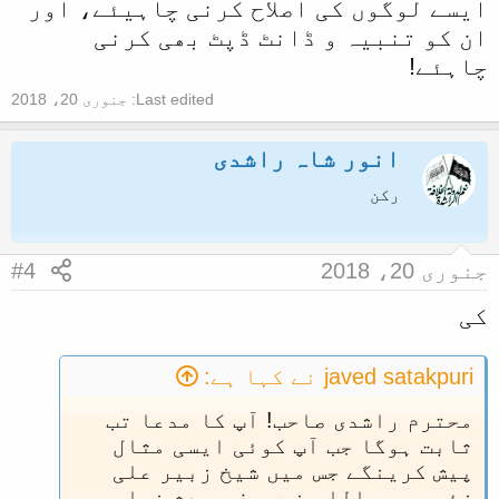
ایسے لوگوں کی اصلاح کرنی چاہیئے، اور
ان کو تنبیہ و ڈانٹ ڈپٹ بھی کرنی
چاہئے!
Last edited:
جنوری 20، 2018
انور شاہ راشدی
رکن
جنوری 20، 2018
#4
کی
javed satakpuri نے کہا ہے:
محترم راشدی صاحب! آپ کا مدعا تب
ثابت ہوگا جب آپ کوئی ایسی مثال
پیش کرینگے جس میں شیخ زبیر علی
زئی رحمہ اللہ نے صرف محدث ضیاء