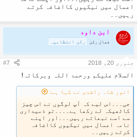
اعمال میں نیکیوں کااضافہ کرتے
رہیں۔۔
ابن داود
رکن انتظامیہ
فعال رکن
جنوری 20، 2018
#7
السلام علیکم ورحمۃ اللہ وبرکاتہ!
انور شاہ راشدی نے کہا ہے:
جی۔۔۔اس لیے کہ آپ لوگوں نے اس چیز
کاٹھیکہ لے رکھا ہے۔۔۔۔تو ذمیداری
سے اسے نبھاتے رہیں۔۔۔اور اپنے
نامہ اعمال میں نیکیوں کااضافہ
کرتے رہیں۔۔