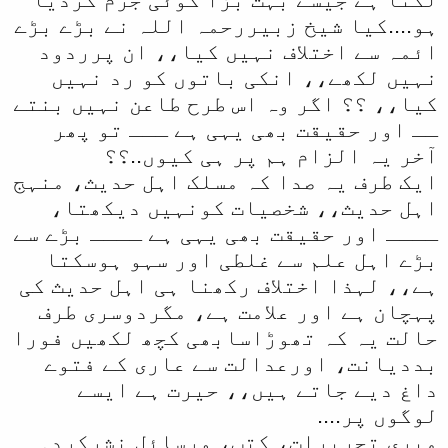
ہو....کیا شیخ زبیررحمہ اللہ نے بڑے بڑے
ائمہ سے اختلاف نہیں کیا،، ان پرردود
نہیں لکھے،، انکی باتوں کو رد نہیں
کیا،، ؟؟ اگر وہ اس طرح طاعن نہیں بنتے
ــ اور حقیقت بھی یہی ہے ـــ تو پھر
آخر یہ الزام ہم پر ہی کیوں..؟؟
ایک طرف یہ صدا کہ مسلک اہل حدیث، منہج
اہل حدیث،، شخصیات کونہیں دیکھتا،
ــــ اور حقیقت بھی یہی ہے ــــ بڑے سے
بڑے اہل علم سے غلطی اور سہو ہوسکتا
ہے،، لہذا اختلاف رکھنا ہی اہل حدیث کی
پہچان ہے اور علامت ہے، مگردوسری طرف
حالت یہ کہ تھوڑاسابھی کچھ لکھیں فورا
بددیانت، اورعدالت سے عاری کے فتوے
داغ دیے جاتے ہیں،، حیرت ہے ایسے
لوگوں پر....
میری تحریرات، کتب، ورسائل نشرکردہ