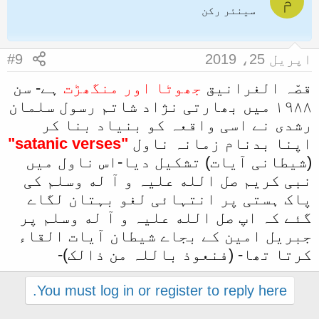
م
t
سینئر رکن
i
o
n
اپریل 25، 2019
#9
s
:
قصّہ الغرانیق
جھوٹا اور منگھڑت
ہے- سن
١٩٨٨ میں بھارتی نژاد شاتم رسول سلمان
رشدی نے اسی واقعہ کو بنیاد بنا کر
اپنا بدنام زمانہ ناول
"satanic verses"
(شیطانی آیات) تشکیل دیا-اس ناول میں
نبی کریم صل الله علیہ و آ له وسلم کی
پاک ہستی پر انتہائی لغو بہتان لگاے
گئے کہ اپ صل الله علیہ و آ له وسلم پر
جبریل امین کے بجاے شیطان آیات القاء
کرتا تھا- (فنعوذ باللہ من ذالک)-
You must log in or register to reply here.