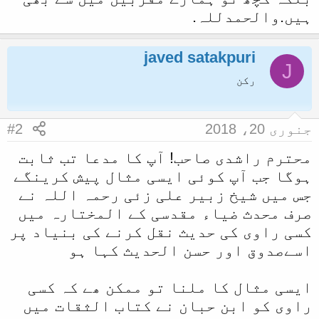
ہیں.والحمدللہ.
javed satakpuri
J
رکن
جنوری 20، 2018
#2
محترم راشدی صاحب! آپ کا مدعا تب ثابت
ہوگا جب آپ کوئی ایسی مثال پیش کرینگے
جس میں شیخ زبیر علی زئی رحمہ اللہ نے
صرف محدث ضیاء مقدسی کے المختارہ میں
کسی راوی کی حدیث نقل کرنے کی بنیاد پر
اسےصدوق اور حسن الحدیث کہا ہو
ایسی مثال کا ملنا تو ممکن ھے کہ کسی
راوی کو ابن حبان نے کتاب الثقات میں