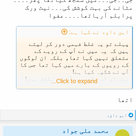
مٹانے کی بہت کوشش کی۔۔۔نیٹ ورک
پرابلم آرہاتھا۔۔۔۔عفوا
ابن داود نے کہا ہے:
پہلے تو یہ غلط فہمی دور کر لیتے
ہیں کہ یہ میں نے آپ کے رویے کے
متعلق نہیں کہا تھا، بلکہ ان لوگوں
کے رویوں کے بارے میں کہا تھا جس کا
آپ نے شکوہ کیا ہے!
میں تو اس بات میں آپ سے متفق ہوں!
Click to expand...
آپ کو شاید کوئی غلط فہمی ہو گئی
ہے، جو آپ نے مجھے بھی انہیں میں
اتھا
شمار کرتے ہوئے ، مجھے بھی
R
ابو داؤد
e
a
محمد علی جواد
c