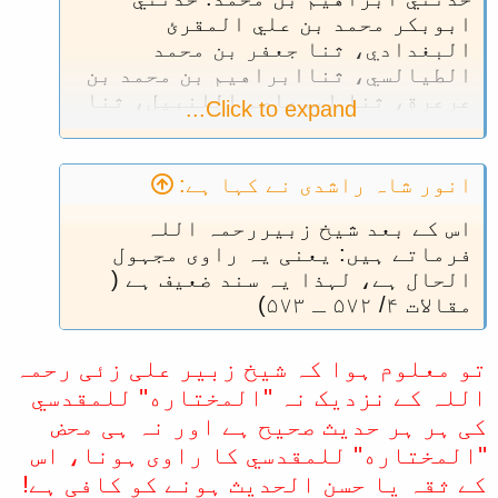
ابوبكر محمد بن علي المقرئ
البغدادي، ثنا جعفر بن محمد
الطيالسي، ثناابراهيم بن محمد بن
عرعرة، ثنا ابوعاصم اللنبيل، ثنا
Click to expand...
عثمان بن الاسود، عن سعيد بن حبير
عن ابن عباس...،،
( المختارة للضياء المقدسي : ۱۰/
انور شاہ راشدی نے کہا ہے:
۲۳۴ح ۲۴۷، نصب المجانیق ص ۸)
اس کے بعد شیخ زبیررحمہ اللہ
شیخ البانی نے فرمایا: اس سند کے
سارے راوی ثقہ ہیں اور تمام کے
فرماتے ہیں: یعنی یہ راوی مجہول
الحال ہے، لہذا یہ سند ضعیف ہے (
تمام تہذیب التہذیب کے راویوں میں
مقالات ۴/ ۵۷۲ ـ ۵۷۳)
سے ہیں، سوائے ابن عرعرہ سے نیچے
والے راوی اور ان میں سے صرف
ابوبکر محمد بن علی المقرئ
تو معلوم ہوا کہ شیخ زبیر علی زئی رحمہ
البغدادی میں نظر ہے،،،اور یہی اس
اللہ کے نزدیک نہ ''المختاره'' للمقدسي
سند کی وجہ ضعف ہے، ( نصب المجانیق:
کی ہر ہر حدیث صحیح ہے اور نہ ہی محض
۸ ـ ۹)
''المختاره'' للمقدسي کا راوی ہونا، اس
کے ثقہ یا حسن الحدیث ہونے کو کافی ہے!