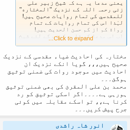
یعنی مدعا یہ ہے کہ شیخ زبیر علی
زئی رحمہ اللہ کے نزدیک ''المختاره''
للمقدسي کی تمام روایات صحیح ہیں!
لہٰذا اس کی تمام روایات کے تمام
رواة کم از کم حسن الحدیث ہیں!
اب اس مدعا کو ثابت کرنے کے لئے شیخ
Click to expand...
زبیر علی زئی کا وہ کلام درکار ہے،
کہ جس میں ''المختاره'' للمقدسي کی
مختارہ کی احادیث ضیاء مقدسی کے نزدیک
تمام روایات کو صحیح کہا ہو، اور
اس کے روی کو محض اس بناء پر ثقہ
صحیح ہیں،،، گویا انکے نزدیک ان
یاکم از کم حسن الحدیث قرار دیا
احادیث میں موجود روات کی ضمنی توثیق
ہو، کہ وہ ''المختاره'' للمقدسي کے
ہوگئ۔۔۔
راوی ہیں!
محمد بن علی المقرئ کی بھی ضمنی توثیق
یا کہیں کہا ہو کہ ''المختاره''
ہورہی ہے۔۔۔۔اگر اسکی توثیق کو رد
للمقدسي کی تمام روایات صحیح
کرنا ہے،، تو اسکے مقابلہ میں کوئی
الاسناد یا حسن الاسناد ہیں!
جرح پیش کریں۔۔۔
انور شاہ راشدی