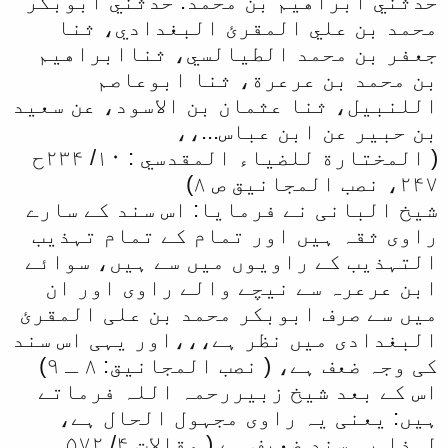
حدثني ابراهيم بن محمد: حدثني ابوبكر
محمد بن علي المقرئ البغدادي، ثنا
جعفر بن محمد الطيالسي، ثناابراهيم
بن محمد بن عرعرة، ثنا ابوعاصم
اللنبيل، ثنا عثمان بن الاسود، عن سعيد
بن حبير عن ابن عباس...،،
( المختارة للضياء المقدسي : ۱۰/ ۲۳۴ح
۲۴۷، نصب المجانیق ص ۸)
شیخ البانی نے فرمایا: اس سند کے سارے
راوی ثقہ ہیں اور تمام کے تمام تہذیب
التہذیب کے راویوں میں سے ہیں، سوائے
ابن عرعرہ سے نیچے والے راوی اور ان
میں سے صرف ابوبکر محمد بن علی المقرئ
البغدادی میں نظر ہے،،،اور یہی اس سند
کی وجہ ضعف ہے، ( نصب المجانیق: ۸ ـ ۹)
اس کے بعد شیخ زبیررحمہ اللہ فرماتے
ہیں: یعنی یہ راوی مجہول الحال ہے،
لہذا یہ سند ضعیف ہے ( مقالات ۴/ ۵۷۲ ـ