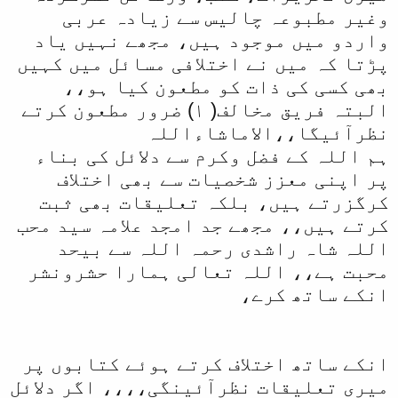
وغیر مطبوعہ چالیس سے زیادہ عربی
واردو میں موجود ہیں، مجھے نہیں یاد
پڑتا کہ میں نے اختلافی مسائل میں کہیں
بھی کسی کی ذات کو مطعون کیا ہو،،
البتہ فریق مخالف( ۱) ضرور مطعون کرتے
نظرآئیگا،،الاماشاءاللہ
ہم اللہ کے فضل وکرم سے دلائل کی بناء
پر اپنی معزز شخصیات سے بھی اختلاف
کرگزرتے ہیں، بلکہ تعلیقات بھی ثبت
کرتے ہیں،، مجھے جد امجد علامہ سید محب
اللہ شاہ راشدی رحمہ اللہ سے بیحد
محبت ہے،، اللہ تعالی ہمارا حشرونشر
انکے ساتھ کرے،
انکے ساتھ اختلاف کرتے ہوئے کتابوں پر
میری تعلیقات نظرآئینگی،،،، اگر دلائل