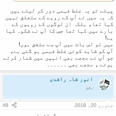
پہلے تو یہ غلط فہمی دور کر لیتے ہیں
کہ یہ میں نے آپ کے رویے کے متعلق نہیں
کہا تھا، بلکہ ان لوگوں کے رویوں کے
بارے میں کہا تھا جس کا آپ نے شکوہ کیا
ہے!
میں تو اس بات میں آپ سے متفق ہوں!
آپ کو شاید کوئی غلط فہمی ہو گئی ہے،
جو آپ نے مجھے بھی انہیں میں شمار کرتے
ہوئے ، مجھے بھی ۔۔۔۔۔۔
انور شاہ راشدی
رکن
جنوری 20، 2018
#8
جی۔۔جی۔۔۔میں سمجھ گیاتھا پھر۔۔۔۔