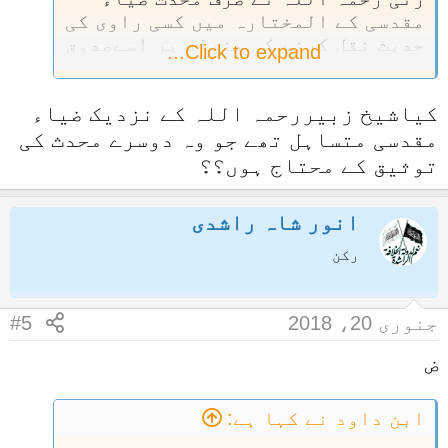
مقدسی کے المختارہ میں کسی راوی کی
حدیث نقل کرنے کی بنیاد پر اسےصدوق
Click to expand...
اور حسن الحدیث کہا ہو
کیاشیخ زبیررحمہ اللہ کے نزدیک ضیاء
مقدسی متساہل تھے جو وہ دوسرے محدث کی
توثیق کے محتاج ہوں؟؟
انور شاہ راشدی
رکن
جنوری 20، 2018
#5
ض
ابن داود نے کہا ہے: