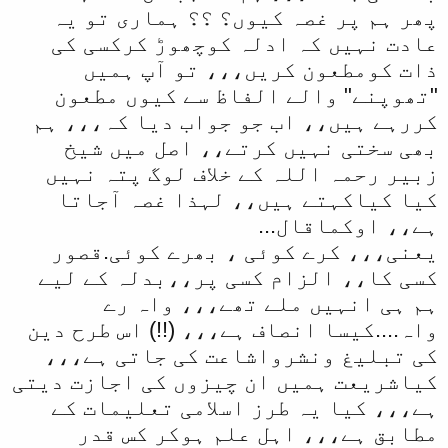
پھر ہم پر غصہ کیوں؟ ؟؟ ہماری تو یہ
عادت نہیں کہ ادلہ کوچھوڑ کرکسی کی
ذات کومطعون کریں،،، تو آپ ہمیں
"تھوپنے" والے الفاظ سے کیوں مطعون
کررہے ہیں،، اب جو جواب دیا کہ،،، ہم
بھی سختی نہیں کرتے،، اصل میں شیخ
زبیر رحمہ اللہ کے خلاف لوگ پتہ نہیں
کیا کیاکہتے ہیں،، لہذا غصہ آجاتا
ہے،، اوکماقال...
یعنی،،، کرے کوئی ، بھرے کوئی.قصور
کسی کا،، الزام کسی پر،،بدلہ کے لیے
ہم ہی انہیں ملے تھے،،، واہ رے
واہ....کیسا انصاف ہے،،، (!!) اس طرح دین
کی تبلیغ ونشرواشاعت کی جاتی ہے،،،
کیاشریعت ہمیں ان چیزوں کی اجازت دیتی
ہے،،، کیا یہ طرز اسلامی تعلیمات کے
مطابق ہے،،، اہل علم ہوکر کس قدر