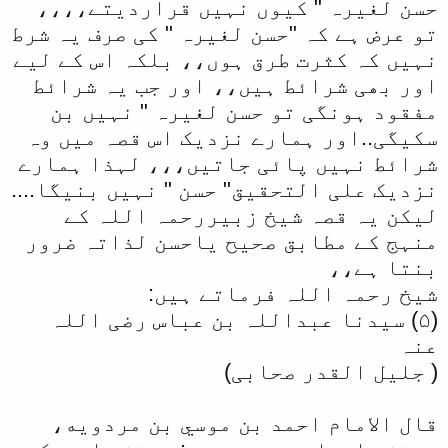
حسن لغیرہ " کیوں نہیں قراردیتے،،،،
تو عرض ہے کہ "حسن لغیرہ " کی صرف یہ شرط
نہیں کہ کثرت طرق ہوں،، بلکہ اس کے لیے
اور بھی شرائط ہیں،، اور جب یہ شرائط
مفقود ہونگی تو حسن لغیرہ " نہیں بن
سکیگی..اور ہمارے نزدیک اس قصہ میں وہ
شرائط نہیں پائی جاتیں،،، لہذا ہمارے
نزدیک علی التحقیق" حسن " نہیں بنیگا....
لیکن یہ قصہ شیخ زبیررحمہ اللہ کے
منہج کے مطابق صحیح یاحسن لذاتہ ضرور
بنتا ہے،،
شیخ رحمہ اللہ فرماتے ہیں:
(۵) سیدنا عبداللہ بن عباس رضی اللہ
عنہ
( جلیل القدر صحابی)
قال الامام احمد بن موسي بن مردويه،