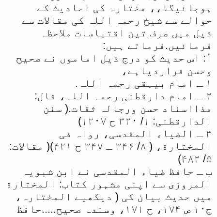
ہوجائیگا،، مختارہ کی احادیث کے
حوالے سے شیخ رحمہ اللہ کی مقالات سے
ذیل میں صرف تین اقتباسات ملاحظہ
فرمائیں.فرماتے ہیں:
أ: اس حدیث کو درج ذیل اماموں نے صحیح
وحسن قراردیاہے،
۱ ـ امام بیہقی رحمہ اللہ.
۲ ـ امام دارقطنی رحمہ اللہ، قال:
ھذااسناد حسن ورجالہ ثقات.( سنن
الدارقطنی: ۱/ ۳۲۰ ح ۱۲۰۷)
۳ ـ الضیاء المقدسی، رواہ فی
المختارة، ( ۸/ ۳۴۶ ـ ۳۴۷ ح ۴۲۱)( مقالات:
۵/ ۴۸۲)
ب ـ حافظ ضیاء المقدسی نے ابن شبویہ
المروزی سے اپنی مشہور کتاب: المختارة
میں حدیث بیان کی ( دیکھیے المختارہ،
ج۱۰ ص ۱۷۴، ح ۱۷۱، وسندہ صحیح.....حافظ