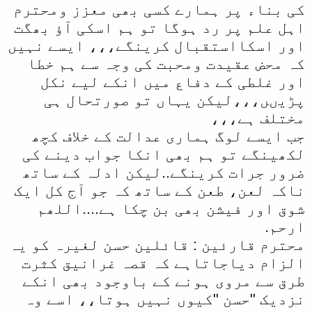
کی بناء پر ہمارے کسی بھی معزز ومحترم
اہل علم پر رد ہوگا تو ہم اسکی آؤ بھگت
اور اسکااستقبال کرینگے،،، ایسے نہیں
کہ محض عقیدت ومحبت کی وجہ سے ہم خطا
اور غلطی کے دفاع میں انکے لیے نکل
پڑیںں،،،لیکن یہاں تو صورتحال ہی
مختلف ہے،،،
جب ایسے لوگ ہماری عدالت کے خلاف کچھ
لکھینگے تو ہم بھی انکا جواب دینے کی
ضرور جرات کرینگے..لیکن ادلہ کے ساتھ
ناکہ لعن، طعن کے ساتھ کہ جو آج کل ایک
شوق اور فیشن بھی بن چکا ہے....اللھم
ارحم.
محترم قارئین : قائلین حسن لغیرہ کو یہ
الزام دیاجاتاہے کہ قصہ غرانیق کثرت
طرق سے مروی ہونے کے باوجود بھی انکے
نزدیک "حسن "کیوں نہیں ہوتا،، اسے وہ