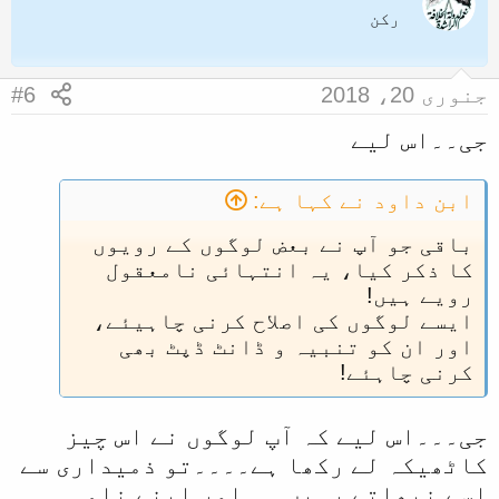
رکن
جنوری 20، 2018
#6
جی۔۔اس لیے
ابن داود نے کہا ہے:
باقی جو آپ نے بعض لوگوں کے رویوں
کا ذکر کیا، یہ انتہائی نامعقول
رویے ہیں!
ایسے لوگوں کی اصلاح کرنی چاہیئے،
اور ان کو تنبیہ و ڈانٹ ڈپٹ بھی
کرنی چاہئے!
جی۔۔۔اس لیے کہ آپ لوگوں نے اس چیز
کاٹھیکہ لے رکھا ہے۔۔۔۔تو ذمیداری سے
اسے نبھاتے رہیں۔۔۔اور اپنے نامہ