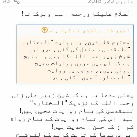
جنوری 20، 2018
#3
السلام علیکم ورحمۃ اللہ وبرکاتہ!
انور شاہ راشدی نے کہا ہے:
محترم قارئین، یہ روایت "المختارہ
"للمقدسی سے نقل کی گئی ہے،، اور
شیخ زبیررحمہ اللہ کا بھی یہ منہج
ہے کہ اس میں مروی روایات صحیح
ہوتی ہیں،، تو جب یہ روایت
"المختارہ " میں آگئی ہے،
یعنی مدعا یہ ہے کہ شیخ زبیر علی زئی
رحمہ اللہ کے نزدیک ''المختاره''
للمقدسي کی تمام روایات صحیح ہیں!
لہٰذا اس کی تمام روایات کے تمام رواة
کم از کم حسن الحدیث ہیں!
اب اس مدعا کو ثابت کرنے کے لئے شیخ