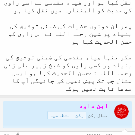
نقل کیا ہو اور ضیاء مقدسی نے اسی راوی
کی حدیث کو المختارہ میں نقل کیا ہو
پھر ان دونوں حضرات کی ضمنی توثیق کی
بنیاد پر شیخ رحمہ اللہ نے اس راوی کو
حسن الحدیث کہا ہو
مگر تنہا ضیاء مقدسی کی ضمنی توثیق کی
بنیاد پر کسی راوی کو شیخ زبیر علی زئی
رحمہ اللہ نےحسن الحدیث کہا ہو ایسی
مثال جب تک پیش نھیں کی جائیگی آپ کا
مدعا ثابت نھیں ہوگا
ابن داود
رکن انتظامیہ
فعال رکن