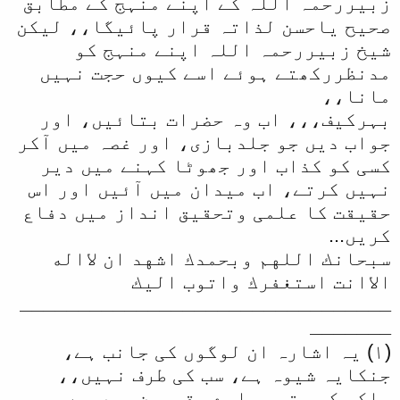
زبیررحمہ اللہ کے اپنے منہج کے مطابق
صحیح یاحسن لذاتہ قرار پائیگا،، لیکن
شیخ زبیررحمہ اللہ اپنے منہج کو
مدنظررکھتے ہوئے اسے کیوں حجت نہیں
مانا،،
بہرکیف،،، اب وہ حضرات بتائیں، اور
جواب دیں جو جلدبازی، اور غصہ میں آکر
کسی کو کذاب اور جھوٹا کہنے میں دیر
نہیں کرتے، اب میدان میں آئیں اور اس
حقیقت کا علمی وتحقیق انداز میں دفاع
کریں...
سبحانك اللهم وبحمدك اشهد ان لااله
الاانت استغفرك واتوب اليك
ــــــــــــــــــــــــــــــــ
ـــــــ
(۱) یہ اشارہ ان لوگوں کی جانب ہے،
جنکایہ شیوہ ہے، سب کی طرف نہیں،،
بلکہ کچھ تو ہمارے مقربین میں سے بھی