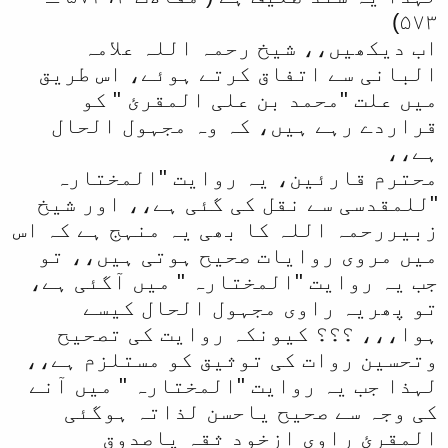
۵۷۳)
اب دیکھیں،، شیخ رحمہ اللہ علامہ
البانی سے اتفاق کرتے ہوئے، اس طریق
میں علت "محمد بن علی المقرئ " کو
قراردے رہے ہیں، کہ وہ مجہول الحال
ہے،،
محترم قارئین، یہ روایت "المختارہ
"للمقدسی سے نقل کی گئی ہے،، اور شیخ
زبیررحمہ اللہ کا بھی یہ منہج ہے کہ اس
میں مروی روایات صحیح ہوتی ہیں،، تو
جب یہ روایت "المختارہ " میں آگئی ہے،
تو پھریہ راوی مجہول الحال کیسے
ہوا،،، ؟؟؟ کیونکہ روایت کی تصحیح
وتحسین روات کی توثیق کو مستلزم ہے،،
لہذا جب یہ روایت "المختارہ " میں آنے
کی وجہ سے صحیح یاحسن لذاتہ ہوگئی
المقرئ راوی ازخود ثقہ یاصدوق