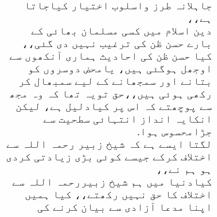
جاہلانہ طرز واسلوب اختیار کیاجاتا
ہے،،
دین اسلام میں کسی مسلمان بھائی کے
بارے حسن ظن کی ترغیب نہیں دی گئی،،
کیا حسن ظن کی احادیث ہماری آنکھوں سے
اوجھل ہوگئی ہیں، یامحض دوسروں کو
بتانے اور سمجھانے کے لیے سمبھال کر
رکھی ہوئی ہیں،،حق تویہ تھا کہ وہ مجھ
سے پوچھتے کہ اس پر کیادلیل ہے، لیکن
انکایہ انداز انتہائی سطحیت سے
جڑامحسوس ہوا.
لگتا ایسے ہے کہ شیخ زبیر رحمہ اللہ سے
اختلاف کرکے جیسے کوئی بڑی زیادتی کردی
ہو ہم نے،،
کیادنیا میں ہم شیخ زبیررحمہ اللہ سے
اختلاف کا حق نہیں رکھتے،، کیا ہمیں
اپنا مدعا آزادی سے بیان کرنے کی