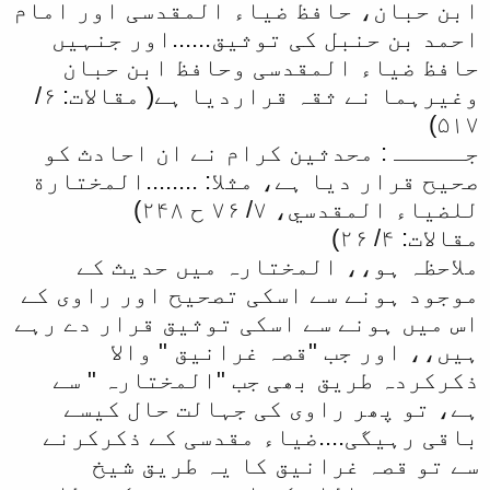
ابن حبان، حافظ ضیاء المقدسی اور امام
احمد بن حنبل کی توثیق......اور جنہیں
حافظ ضیاء المقدسی وحافظ ابن حبان
وغیرہما نے ثقہ قراردیا ہے( مقالات: ۶/
۵۱۷)
جـــــ : محدثین کرام نے ان احادث کو
صحیح قرار دیا ہے، مثلا: ........المختارة
للضياء المقدسي، ۷/ ۷۶ ح ۲۴۸)
مقالات: ۴/ ۲۶)
ملاحظہ ہو،، المختارہ میں حدیث کے
موجود ہونے سے اسکی تصحیح اور راوی کے
اس میں ہونے سے اسکی توثیق قرار دے رہے
ہیں،، اور جب "قصہ غرانیق " والا
ذکرکردہ طریق بھی جب "المختارہ " سے
ہے، تو پھر راوی کی جہالت حال کیسے
باقی رہیگی....ضیاء مقدسی کے ذکرکرنے
سے تو قصہ غرانیق کا یہ طریق شیخ