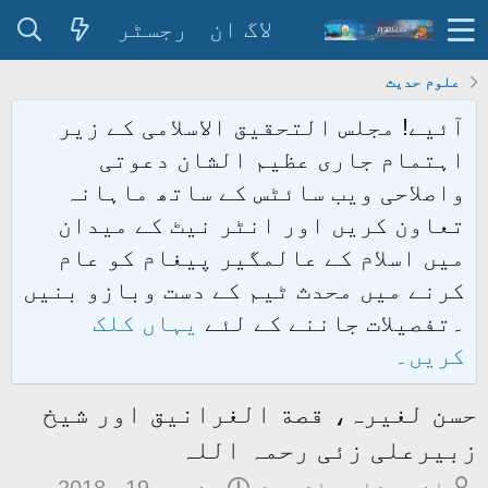
لاگ ان
رجسٹر
علوم حدیث
آئیے! مجلس التحقیق الاسلامی کے زیر
اہتمام جاری عظیم الشان دعوتی
واصلاحی ویب سائٹس کے ساتھ ماہانہ
تعاون کریں اور انٹر نیٹ کے میدان
میں اسلام کے عالمگیر پیغام کو عام
کرنے میں محدث ٹیم کے دست وبازو بنیں
۔تفصیلات جاننے کے لئے
یہاں کلک
کریں۔
حسن لغیرہ، قصة الغرانيق اور شیخ
زبیرعلی زئی رحمہ اللہ
م
ت