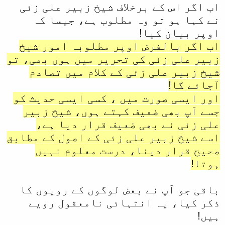
اب اگر اس کے برخلاف شیخ زبیر علی زئی
نے کہا ہو تو وہ مطلوب ہے، جیسا کہ
اوپر بیان کیا!
اب اگر بالفرض اوپر مطلوبہ امور شیخ
زبیر علی زئی کی تحریر میں ہوں بھی، تو
شیخ زبیر علی زئی کے کلام میں تصادم
آجائے گا!
اور ایسی صورت میں ، کسی ایسی حدیث کو
جسے آپ بھی ضعیف کہتے ہوں، شیخ زبیر
علی زئی نے بھی ضعیف قرار دیا ہے،
اسے شیخ زبیر علی زئی کے اصول کے مطابق
صحیح قرار دینا، درست معلوم نہیں
ہوتا!
باقی جو آپ نے بعض لوگوں کے رویوں کا
ذکر کیا، یہ انتہائی نامعقول رویے
ہیں!