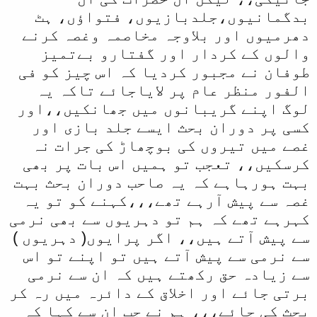
بدگمانیوں،جلدبازیوں، فتواؤں، ہٹ
دھرمیوں اور بلاوجہ مخاصمہ وغصہ کرنے
والوں کے کردار اور گفتارو بےتمیز
طوفان نے مجبور کردیا کہ اس چیز کو فی
الفور منظر عام پر لایاجائے تاکہ یہ
لوگ اپنے گریبانوں میں جھانکیں،،اور
کسی پر دوران بحث ایسے جلد بازی اور
غصے میں تیروں کی بوچھاڑ کی جرات نہ
کرسکیں،، تعجب تو ہمیں اس بات پر بھی
بہت ہورہاہے کہ یہ صاحب دوران بحث بہت
غصہ سے پیش آرہے تھے،،،کہنے کو تو یہ
کہرہے تھے کہ ہم تو دہریوں سے بھی نرمی
سے پیش آتے ہیں،، اگر پرایوں( دہریوں )
سے نرمی سے پیش آتے ہیں تو اپنے تو اس
سے زیادہ حق رکھتے ہیں کہ ان سے نرمی
برتی جائے اور اخلاق کے دائرہ میں رہ کر
بحث کی جائے،،، ہم نے جب ان سے کہا کہ