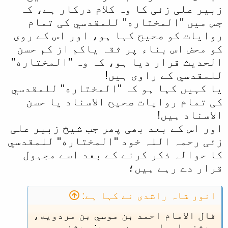
زبیر علی زئی کا وہ کلام درکار ہے، کہ
جس میں ''المختاره'' للمقدسي کی تمام
روایات کو صحیح کہا ہو، اور اس کے روی
کو محض اس بناء پر ثقہ یاکم از کم حسن
الحدیث قرار دیا ہو، کہ وہ ''المختاره''
للمقدسي کے راوی ہیں!
یا کہیں کہا ہو کہ ''المختاره'' للمقدسي
کی تمام روایات صحیح الاسناد یا حسن
الاسناد ہیں!
اور اس کے بعد بھی پھر جب شیخ زبیر علی
زئی رحمہ اللہ خود ''المختاره'' للمقدسي
کا حوالہ ذکر کرنے کے بعد اسے مجہول
قرار دے رہے ہیں؛
انور شاہ راشدی نے کہا ہے:
قال الامام احمد بن موسي بن مردويه،
حدثني ابراهيم بن محمد: حدثني