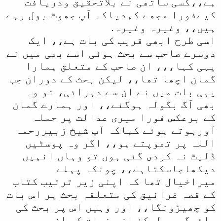
ہے،،کسی ساتھی نے بلاتحقیق ودریافت
ل
کیےفورا مجھے کہدیاکہ آپ جھوٹ بول رہے
ہیں،، وغیرہ وغیرہ.
ا
اسی طرح ابھی قریب کی بات ہے،، ایک
دوسرے صاحب سے بحث ہوئی اسے بھی میں نے
یہی کہا،،، ان صاحب کے متعلق ہمارا
گمان اچھا تھا،، لیکن بحث کے دوران جب
یہی بات میں نے ان سے دہرائی، تو وہ
بھی آگ بگولہ ہوگئے،، اور ہمارے گمان
کے برعکس فورا میری عدالت پر حملہ
آورہوتے ہوئے کہاکہ آپ شیخ زبیررحمہ
اللہ پر تھوپتے ہو،، اگر وہ پوسٹیں
ڈلیٹ نہ کردی گئی ہوں تو وہاں انہیں
دیکھاجاسکتاہے،، چونکہ پہلے
میراخیال تھا کہ اپنی زیر ترتیب کتاب
کے قصہ غرانیق کی متعلقہ بحث پر اس بات
کو چھیڑونگا،، اور وہیں اس پر بحث کی
جائیگی،، لیکن ان حضرات کی ان