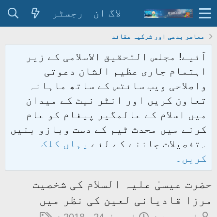
لاگ ان
رجسٹر
معاصر بدعی اور شرکیہ عقائد
آئیے! مجلس التحقیق الاسلامی کے زیر
اہتمام جاری عظیم الشان دعوتی
واصلاحی ویب سائٹس کے ساتھ ماہانہ
تعاون کریں اور انٹر نیٹ کے میدان
میں اسلام کے عالمگیر پیغام کو عام
کرنے میں محدث ٹیم کے دست وبازو بنیں
۔تفصیلات جاننے کے لئے
یہاں کلک
کریں۔
حضرت عیسیٰ علیہ السلام کی شخصیت
مرزا قادیانی لعین کی نظر میں
م
ت
ٹ