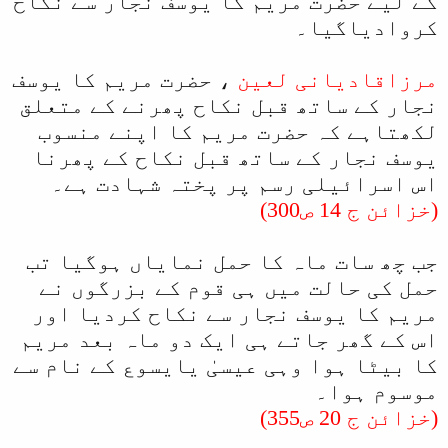
کے لیے حضرت مریم کا یوسف نجار سے نکاح
کروادیاگیا۔
مرزاقادیانی لعین
، حضرت مریم کا یوسف
نجار کے ساتھ قبل نکاح پھرنے کے متعلق
لکھتاہے کہ حضرت مریم کا اپنے منسوب
یوسف نجار کے ساتھ قبل نکاح کے پھرنا
اس اسرائیلی رسم پر پختہ شہادت ہے۔
(خزائن ج 14 ص300)
جب چھ سات ماہ کا حمل نمایاں ہوگیا تب
حمل کی حالت میں ہی قوم کے بزرگوں نے
مریم کا یوسف نجار سے نکاح کردیا اور
اس کے گھر جاتے ہی ایک دو ماہ بعد مریم
کا بیٹا ہوا وہی عیسیٰ یایسوع کے نام سے
موسوم ہوا۔
(خزائن ج 20 ص355)