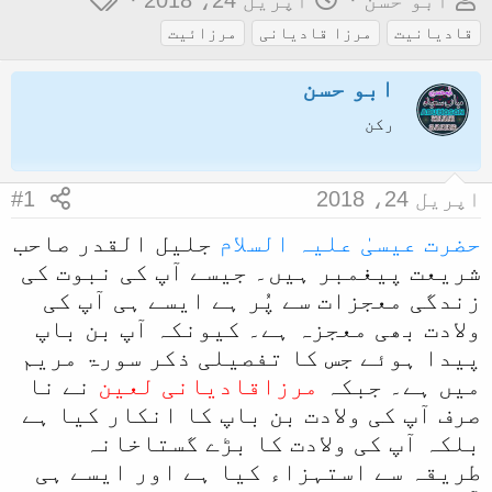
ابو حسن
اپریل 24، 2018
و
ا
ی
قادیانیت
مرزا قادیانی
مرزائیت
ض
ر
گ
ابو حسن
و
ی
ز
ع
خ
رکن
ک
آ
ا
غ
اپریل 24، 2018
#1
آ
ا
حضرت عیسیٰ علیہ السلام
جلیل القدر صاحب
غ
ز
شریعت پیغمبر ہیں۔ جیسے آپ کی نبوت کی
ا
زندگی معجزات سے پُر ہے ایسے ہی آپ کی
ز
ولادت بھی معجزہ ہے۔ کیونکہ آپ بن باپ
ک
پیدا ہوئے جس کا تفصیلی ذکر سورۃ مریم
ر
میں ہے۔ جبکہ
مرزاقادیانی لعین
نے نا
ن
صرف آپ کی ولادت بن باپ کا انکار کیا ہے
ے
بلکہ آپ کی ولادت کا بڑے گستاخانہ
و
طریقہ سے استہزاء کیا ہے اور ایسے ہی
ا