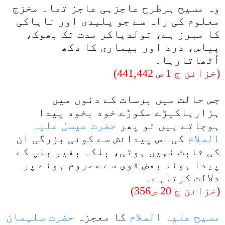
وہ مسیح ہرطرح عاجزہی عاجز تھا۔ مخزج
معلوم کی راہ سے جو پلیدی اور ناپاکی
کا مبرز ہے، تولدپاکر مدت تک بھوک،
پیاس، درد اور بیماری کا دکھ
اُٹھاتارہا۔
(خزائن ج 1 ص 441,442)
جس حالت میں برسات کے دنوں میں
ہزارہاکیڑے مکوڑے خود بخود پیدا
ہوجاتے ہیں تو پھر
حضرت عیسیٰ علیہ
السلام
کی اس پیدائش سے کوئی بزرگی ان
کی ثابت نہیں ہوتی، بلکہ بغیر باپ کے
پیدا ہونا بعض قوی سے محروم ہونے پر
دلالت کرتاہے۔
(خزائن ج 20 ص356)
مسیح علیہ السلام
کا معجزہ
حضرت سلیمان