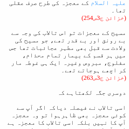
علیہ السلام
کے معجزہ کی طرح صرف عقلی
تھا۔
(خزائن ج3ص254)
مسیح کے معجزات تو اس تالاب کی وجہ سے
بے رونق اور بے قدر تھے، جو مسیح کی
ولادت سے قبل بھی مطہر عجائبات تھا جس
میں ہر قسم کے بیمار تمام محذام،
مفلوج، مبروص وغیرہ ایک ہی غوطہ مار
کر اچھے ہوجاتے تھے۔
(خزائن ج3ص263)
دوسری جگہ لکھتاہے کہ
اسی تالاب نے فیصلہ دیاکہ اگر آپ سے
کوئی معجزہ بھی ظاہرہوا تو وہ معجزہ
آپ کا نہیں بلکہ اسی تالاب کا معجزہ ہے