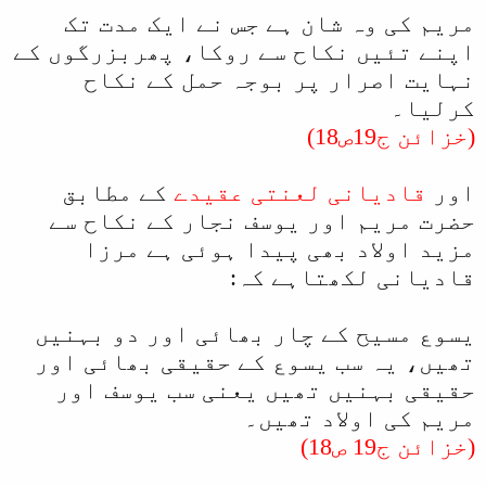
مریم کی وہ شان ہے جس نے ایک مدت تک
اپنے تئیں نکاح سے روکا، پھربزرگوں کے
نہایت اصرار پر بوجہ حمل کے نکاح
کرلیا۔
(خزائن ج19ص18)
اور
قادیانی لعنتی عقیدے
کے مطابق
حضرت مریم اور یوسف نجار کے نکاح سے
مزید اولاد بھی پیدا ہوئی ہے مرزا
قادیانی لکھتاہے کہ:
یسوع مسیح کے چار بھائی اور دو بہنیں
تھیں، یہ سب یسوع کے حقیقی بھائی اور
حقیقی بہنیں تھیں یعنی سب یوسف اور
مریم کی اولاد تھیں۔
(خزائن ج19 ص18)