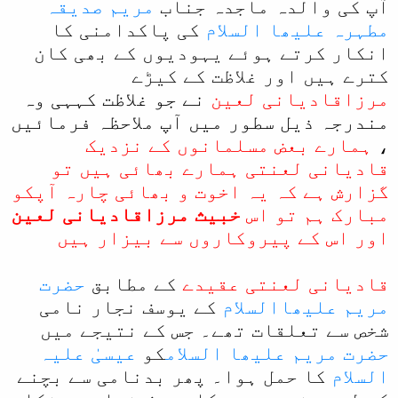
آپ کی والدہ ماجدہ جناب
مریم صدیقہ
ل
مطہرہ علیھا السلام
کی پاکدامنی کا
ا
انکار کرتے ہوئے یہودیوں کے بھی کان
کترے ہیں اور غلاظت کے کیڑے
مرزاقادیانی لعین
نے جو غلاظت کہہی وہ
مندرجہ ذیل سطور میں آپ ملاحظہ فرمائیں
،
ہمارے بعض مسلمانوں کے نزدیک
قادیانی لعنتی ہمارے بھائی ہیں تو
گزارش ہے کہ یہ اخوت و بھائی چارہ آپکو
مبارک ہم تو اس
خبیث مرزاقادیانی لعین
اور اس کے پیروکاروں سے بیزار ہیں
قادیانی لعنتی عقیدے
کے مطابق
حضرت
مریم علیھاالسلام
کے یوسف نجار نامی
شخص سے تعلقات تھے۔ جس کے نتیجے میں
حضرت مریم علیھا السلام
کو
عیسیٰ علیہ
السلام
کا حمل ہوا۔ پھر بدنامی سے بچنے