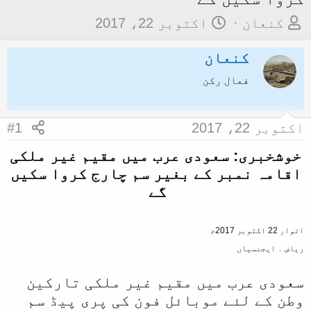
م
ت
کنعان
اکتوبر 22، 2017
و
ا
کنعان
ض
ر
و
ی
فعال رکن
ع
خ
ک
آ
اکتوبر 22، 2017
#1
ا
غ
خوشخبری: سعودی عرب میں مقیم غیر ملکی
آ
ا
اقامہ نمبر کے بغیر سم چارج کروا سکیں
غ
ز
گے
ا
ز
اتوار 22 اکتوبر 2017م
ک
ریاض ۔ ایجنسیاں
ر
ن
سعودی عرب میں مقیم غیر ملکی تارکین
ے
وطن کے لئے موبائل فون کی پری پیڈ سم