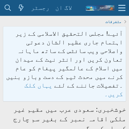
لاگ ان
رجسٹر
متفرقات
آئیے! مجلس التحقیق الاسلامی کے زیر
اہتمام جاری عظیم الشان دعوتی
واصلاحی ویب سائٹس کے ساتھ ماہانہ
تعاون کریں اور انٹر نیٹ کے میدان
میں اسلام کے عالمگیر پیغام کو عام
کرنے میں محدث ٹیم کے دست وبازو بنیں
۔تفصیلات جاننے کے لئے
یہاں کلک
کریں۔
خوشخبری: سعودی عرب میں مقیم غیر
ملکی اقامہ نمبر کے بغیر سم چارج
کروا سکیں گے