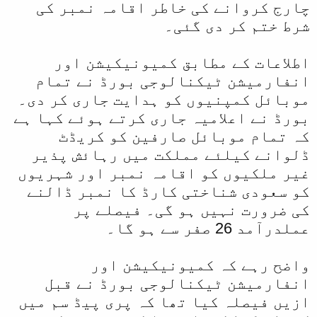
و
چارج کروانے کی خاطر اقامہ نمبر کی
ا
شرط ختم کر دی گئی۔
ل
اطلاعات کے مطابق کمیونیکیشن اور
ا
انفارمیشن ٹیکنالوجی بورڈ نے تمام
موبائل کمپنیوں کو ہدایت جاری کر دی۔
بورڈ نے اعلامیہ جاری کرتے ہوئے کہا ہے
کہ تمام موبائل صارفین کو کریڈٹ
ڈلوانے کیلئے مملکت میں رہائش پذیر
غیر ملکیوں کو اقامہ نمبر اور شہریوں
کو سعودی شناختی کارڈ کا نمبر ڈالنے
کی ضرورت نہیں ہو گی۔ فیصلے پر
عملدرآمد 26 صفر سے ہو گا۔
واضح رہے کہ کمیونیکیشن اور
انفارمیشن ٹیکنالوجی بورڈ نے قبل
ازیں فیصلہ کیا تھا کہ پری پیڈ سم میں