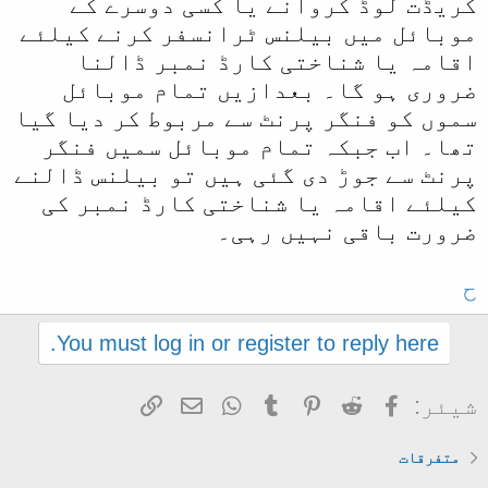
کریڈت لوڈ کروانے یا کسی دوسرے کے
موبائل میں بیلنس ٹرانسفر کرنے کیلئے
اقامہ یا شناختی کارڈ نمبر ڈالنا
ضروری ہو گا۔ بعدازیں تمام موبائل
سموں کو فنگر پرنٹ سے مربوط کر دیا گیا
تھا۔ اب جبکہ تمام موبائل سمیں فنگر
پرنٹ سے جوڑ دی گئی ہیں تو بیلنس ڈالنے
کیلئے اقامہ یا شناختی کارڈ نمبر کی
ضرورت باقی نہیں رہی۔
ح
You must log in or register to reply here.
Facebook
Reddit
Pinterest
Tumblr
WhatsApp
ای میل
Link
شیئر:
متفرقات