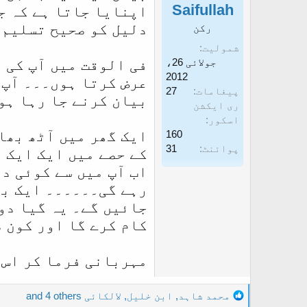
Saifullah
اپنایا جاتا ہے کہ جن
دلیل کو صحیح تسلیم 
رکن
شمولیت
جولائی 26،
فی الوقت میں آپ کی و
2012
عرض کرتا ہوں۔۔۔ آپ 
پیغامات
27
بیان کرنے جا رہا ہوں
ری ایکشن
اسکور
ایک گھر میں آٹھ بھا
160
پوائنٹ
31
کے حصے میں ایک ایک 
اب آپ میں سے کوئی د
رہے گی۔۔۔۔۔۔ ایک بھ
جائیں گے۔ یہ گیا دو
کام کرے گا اور کون 
مہربانی فرما کر اس 
R
محمد شاہد
,
ابن خلیل
,
لالکائی
and 4 others