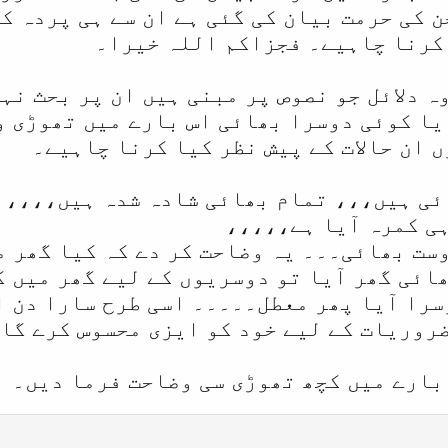
 کی حرمت بیان کی گئی ہے ان سے ہی پردہ کی
کرنا چاہیے۔ فجزاکم اللہ خیرا۔
ہ دلائل جو نصوص پر مبنی ہیں ان پر بحث ن
یا کوئی دوسرا بھائی اس بارے میں تھوڑی وض
 ان حالات کے پیش نظر کیا کرنا چاہیے۔
ئی ہیں،،، تمام بھائی شادہ شدہ ہیں،،،، گ
ہی کمرہ آیا ہے،،،،،
وست بھائی۔۔۔ یہ وضاحت کر دے کہ کیا گھر 
ائی گھر آیا تو دوسریوں کے لیے گھر میں گ
سرا آیا پھر معطل۔۔۔۔۔ اسی طرح سارا دن ا
ضروریات کے لیے خود کو ایزی محسوس کرے گا
بارے میں کچھ تھوڑی سی وضاحت فرما دیں۔