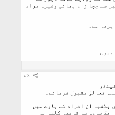
یں سے چچا زاد بھائی وغیرہ مراد
 پردہ ہے۔
 میری
#3
فینڈر
للہ تعالیٰ مقبول فرمائے۔
 بلاشبہ ان افراد کے بارے میں
ایک سادہ سا قاعدہ کلیہ یہ