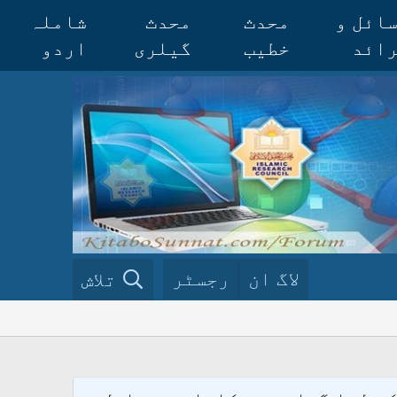
ائل و
محدث
محدث
شاملہ
ائد
خطیب
گیلری
اردو
لاگ ان
رجسٹر
تلاش