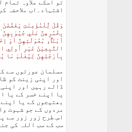
تو اسکے علاوہ تمام 
اشتہاد۔اب ملاحضہ کر
وَقُلْ لِّلْمُؤْمِنٰتِ يَغْضُضْنَ 
بِخُمُرِهِنَّ عَلٰي جُيُوْبِهِنَّ ۠ 
اَبْنَاۗءِ بُعُوْلَتِهِنَّ اَوْ اِخ
التّٰبِعِيْنَ غَيْرِ اُولِي الْا
بِاَرْجُلِهِنَّ لِيُعْلَمَ مَا يُخْ
مسلمان عورتوں سے کہ
اور اپنی زینت کو ظا
ڈالے رہیں اور اپنی 
یا اپنے خسر کے یا ا
بھتیجوں کے یا اپنے 
مردوں کے جو شہوت وا
اس طرح زور زور سے پ
سب کے سب اللہ کی جناب 