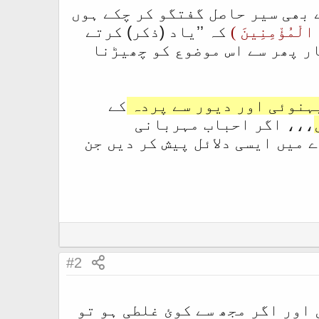
 بھی سیر حاصل گفتگو کر چکے ہوں
ُ الْمُؤْمِنِينَ )
کہ ’’یاد (ذکر) کرتے
ار پھر سے اس موضوع کو چھیڑنا
ہنوئی اور دیور سے پردہ
کے
،،، اگر احباب مہربانی
 میں ایسی دلائل پیش کر دیں جن
#2
 اور اگر مجھ سے کوئ غلطی ہو تو