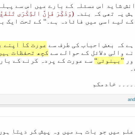
نش شاید اس مسئلہ کے بارے میں اس سے پہلے
ہش یہ تھی کہ بندہ
(وَذَكِّرْ فَإِنَّ الذِّكْرَى تَنْفَع
ے لیے اسی میں فائادہ ہے۔‘‘ کے تحت ایک ب
ہے کہ بعض احباب کی طرف سے
عورت کا اپنے ب
نے والی دلائل کے حوالے سے
کچھ تحفظات ہیں
ور
’’بہنوئی‘‘
سے عورت کے پردہ کرنے کے بارے
۔
۔۔۔۔ خادمکم
لم میں جو بات ہے میں وہ پیش کر دیتا ہوں