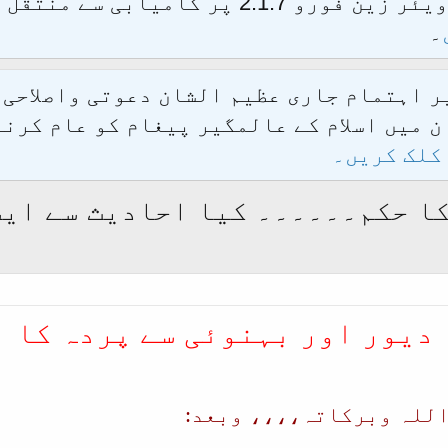
الحمدللہ محدث فورم کو نئےسافٹ ویئر زین فور
۔
یر اہتمام جاری عظیم الشان دعوتی واصلاحی
 میں اسلام کے عالمگیر پیغام کو عام کرنے
کلک کریں۔
کا حکم۔۔۔۔۔۔ کیا احادیث سے ای
دیور اور بہنوئی سے پردہ کا ا
اللہ وبرکاتہ،،،، وبعد: