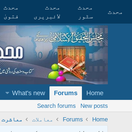
محدث
محدث
محدث
محدث
سٹور
لائبریری
فتویٰ
What's new
Forums
Home
Search forums
New posts
Home
Forums
معاملات
معاشرت