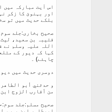
اس آیت مبارکہ میں ا
اور بہنوئ کا زکر نہی
بلکے حدیث میں تو سخ
صحیح بخاری:جلد سوم:حدیث نمبر 217 حدیث مرفو
قتیبہ بن سعید، لیث،
اللہ علیہ وسلم نے ف
کہا کہ دیور کے متلعق
چاہئے) ۔
دوسری حدیث میں دیور
و حدثني أبو الطاهر 
من أقارب الزوج ابن 
صحیح مسلم:جلد سوم:حدیث نمبر 1179 حدیث مقطوع
ابوطاہر ابن وہب، لیث