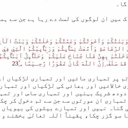
گا۔
ک میں ان لوگوں کی لسٹ دے رہا ہے جن سے ہم
 وَبَنٰتُكُمْ وَاَخَوٰتُكُمْ وَعَمّٰتُكُمْ وَخٰلٰتُكُمْ وَبَنٰتُ الْاَخ
الرَّضَاعَةِ وَاُمَّھٰتُ نِسَاۗىِٕكُمْ وَرَبَاۗىِٕبُكُمُ الّٰتِيْ فِيْ حُ
دَخَلْتُمْ بِهِنَّ فَلَا جُنَاحَ عَلَيْكُمْ ۡ وَحَلَاۗىِٕلُ اَبْنَاۗىِٕك
دْ سَلَفَ ۭاِنَّ اللّٰهَ كَانَ غَفُوْرًا رَّحِـيْمًا 23؀ۙ
ام کی گئی ہیں (١) تم پر تمہاری مائیں اور تمہاری ل
 خالائیں اور بھائی کی لڑکیاں اور تمہار
 دودھ شریک بہنیں اور تمہاری ساس اور تمہ
مہاری ان عورتوں سے جن سے تم دخول کر چکے
ی گناہ نہیں اور تمہارے بیٹوں کی بیویاں 
سو گزر چکا، یقیناً اللہ تعالیٰ بخشنے والا م