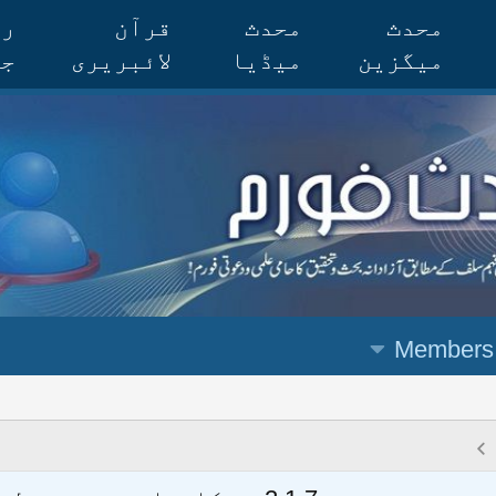
محدث
محدث
قرآن
رس
میگزین
میڈیا
لائبریری
جر
Members