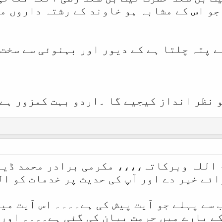
جو اس کے مشابہ ہو خاوند کے رشتہ داروں م
ے پتہ چلتا ہے کے دیور اور بہنوئی سے سخت
 نظر انداز کیجیے گا ۔اردو بہت کمزور ہے
 اللہ وبرکاتہ،،،، مکرمی برادر محمد ڈی
ائے خیر دے اور آپ کی حدیث پر خدمات کو ا
 سے پہلے جو آیت پیش کی ہے۔۔۔۔ اس آیت میں
کے بارے میں حرمت بیان کی گئی ہے۔۔۔۔ اور 