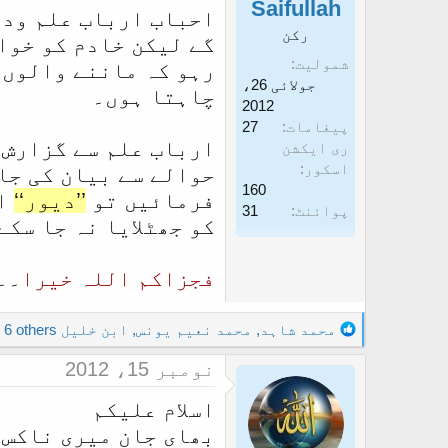
Saifullah
احباب ارباب علم ودا
غ
ز
رکن
گے لیکن خادم کو خوا
ا
شمولیت
رہو کہ ماننے والوں ک
ز
جولائی 26،
چاہتا ہوں۔
ک
2012
پیغامات
27
ر
ارباب علم سے گزارش 
ری ایکشن
ن
اسکور
حوالے سے بیان کی جا
ے
160
فرمائیں تو
’’دیور‘‘
ا
پوائنٹ
31
و
کو جھٹلایا نہ جا سکے
ا
ل
فجزاکم اللہ خیرا
۔۔
ا
R
محمد شاہد
,
محمد نعیم یونس
,
ابن خلیل
and 6 others
e
نومبر 15، 2012
a
c
اسلام علیکم
t
بھای جان میری ناکس ع
i