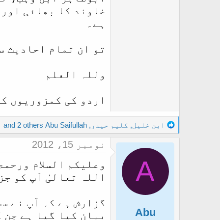
خاوند کا بھائی اور 
ہے۔
تو ان تمام احادیث س
وللہ العلم
اردو کی کمزوریوں کو
R
ابن خلیل
,
کلیم حیدر
,
Abu Saifullah
and 2 others
e
نومبر 15، 2012
a
c
A
وعلیکم السلام ورحمۃ
t
اللہ تعالیٰ آپ کو جز
i
o
n
گزارش ہے کہ آپ نے سب
s
Abu
بیان کیا گیا ہے جن 
: