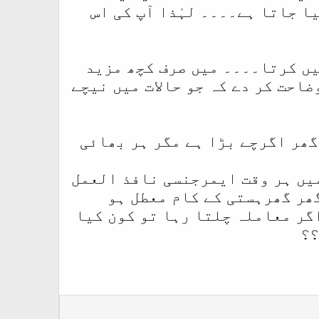
ا جاتا ہے۔۔۔۔ لہٰذا آپ کی اس
ہیں کرتا۔۔۔۔ میں صرف کچھ مزید
احت کر دے کہ جو حالات میں نیچے
ھر اگرچے بڑا ہے مگر ہر بھائی
میں ہر وقت ایمرجنسی نافذ العمل
ھر گھرہستی کے کام معطل ہو
گر معاملہ چلتا رہا تو کون کیا
؟؟