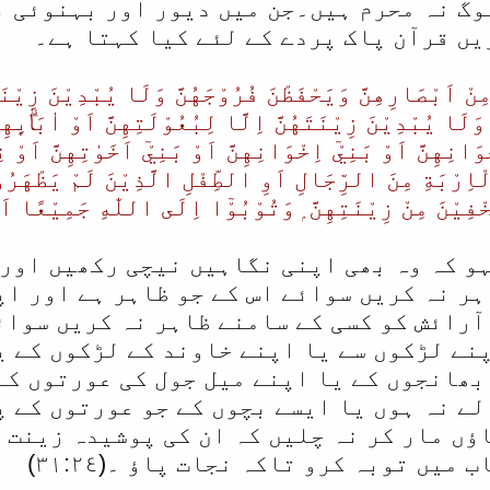
لوگ نہ محرم ہیں۔جن میں دیور اور بہنوئی ب
یں قرآن پاک پردے کے لئے کیا کہتا ہے۔
مِنْ اَبْصَارِهِنَّ وَيَحْفَظْنَ فُرُوْجَهُنَّ وَلَا يُبْدِيْنَ زِيْن
وَلَا يُبْدِيْنَ زِيْنَتَهُنَّ اِلَّا لِبُعُوْلَتِهِنَّ اَوْ اٰبَاۗىِٕهِنَّ
ْوَانِهِنَّ اَوْ بَنِيْٓ اِخْوَانِهِنَّ اَوْ بَنِيْٓ اَخَوٰتِهِنَّ اَوْ ن
ِرْبَةِ مِنَ الرِّجَالِ اَوِ الطِّفْلِ الَّذِيْنَ لَمْ يَظْهَرُوْ
فِيْنَ مِنْ زِيْنَتِهِنَّ ۭ وَتُوْبُوْٓا اِلَى اللّٰهِ جَمِيْعًا اَيُّ
و کہ وہ بھی اپنی نگاہیں نیچی رکھیں اور 
ہر نہ کریں سوائے اس کے جو ظاہر ہے اور ا
آرائش کو کسی کے سامنے ظاہر نہ کریں سوائ
پنے لڑکوں سے یا اپنے خاوند کے لڑکوں کے ی
بھانجوں کے یا اپنے میل جول کی عورتوں کے 
لے نہ ہوں یا ایسے بچوں کے جو عورتوں کے پ
اؤں مار کر نہ چلیں کہ ان کی پوشیدہ زینت 
میں توبہ کرو تاکہ نجات پاؤ ۔(٣١:٢٤)