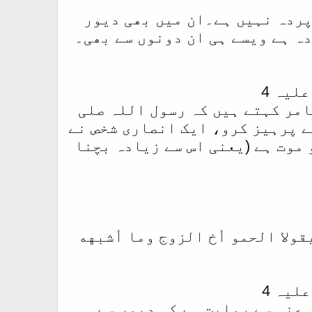
پردہ نہیں ہے۔ان میں بھی دیور
دہ ہے ویسے ہی ان دونوں سے بھی۔
مر کہتے ہیں کہ رسول اللہ صلی
ے پرہیز کرو، ایک انصاری شخص نے
 موت ہے (یعنی اس سے زیادہ بچنا
قولا الحمو أخ الزوج وما أشبهه
 عنہ سے روایت ہے کہ دیور سے