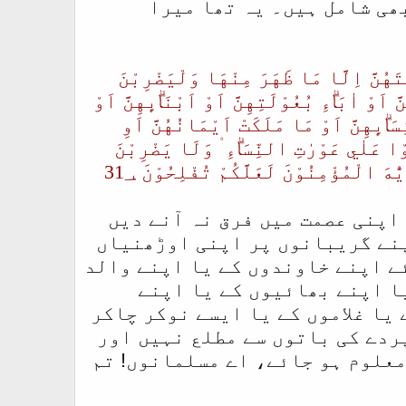
ھی شامل ہیں۔ یہ تھا میرا
َتَهُنَّ اِلَّا مَا ظَهَرَ مِنْهَا وَلْيَضْرِبْنَ
 اَوْ اٰبَاۗءِ بُعُوْلَتِهِنَّ اَوْ اَبْنَاۗىِٕهِنَّ اَوْ
ِسَاۗىِٕهِنَّ اَوْ مَا مَلَكَتْ اَيْمَانُهُنَّ اَوِ
ا عَلٰي عَوْرٰتِ النِّسَاۗءِ ۠ وَلَا يَضْرِبْنَ
هَ الْمُؤْمِنُوْنَ لَعَلَّكُمْ تُفْلِحُوْنَ 31؀
اپنی عصمت میں فرق نہ آنے دیں
پنے گریبانوں پر اپنی اوڑھنیاں
ے اپنے خاوندوں کے یا اپنے والد
ا اپنے بھائیوں کے یا اپنے
یا غلاموں کے یا ایسے نوکر چاکر
ردے کی باتوں سے مطلع نہیں اور
معلوم ہو جائے، اے مسلمانوں! تم