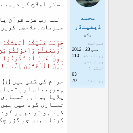
o
اسکی اصلاح کر دیجیے 
n
s
محمد
اللہ رب عزت قرآن پا
:
ڈیفینڈر
مہرمات۔ملاحضہ کریں
رکن
حُرِّمَتْ عَلَيْكُمْ اُمَّھٰتُكُمْ
شمولیت
مئی 23، 2012
اَرْضَعْنَكُمْ وَاَخَوٰتُكُمْ مِّنَ 
پیغامات
110
بِهِنَّ ۡ فَاِنْ لَّمْ تَكُوْنُوْا 
ری ایکشن
بَيْنَ الْاُخْتَيْنِ اِلَّا مَا قَ
اسکور
83
حر
پوائنٹ
70
پھوپھیاں اور تمہاری
پلایا ہو اور تمہاری
تمہاری گود میں ہیں ت
کیا ہو تو تم پر کوئ
کرنا۔ ہاں جو گزر چکا 