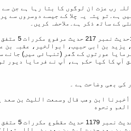
للہ رب عزت ان لوگوں کا بتا رہا ہے جن سے 
ں ہے۔تو پتہ یہ چلا کے جیسے دوسروں سے پر
تی کے ساتھ ذکر ہے۔ملاحضہ کریں۔
ع مکررات 5 متفق علیہ 4
 یزید بن ابی حبیب، ابوالخیر، عقبہ بن عا
رمایا عورتوں کے گھر (تنہائی میں) جانے س
 آپ کا کیا حکم ہے، آپ نے فرمایا دیور تو
 کی بھی وضاحت ہے ۔
أخبرنا ابن وهب قال وسمعت الليث بن سعد ي
العم ونحوه
 مکررات 5 متفق علیہ 4
 بن سعد حضرت لیث بن سعد رضی اللہ تعالیٰ