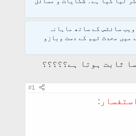
و 2.1.7 پر کامیابی سے منتقل کر لیا گیا ہے۔ شکایات و مسائل
 ویب سائٹس کے ساتھ ماہانہ
 میں محدث ٹیم کے دست وبازو
سا ثابت ہوتا ہے؟؟؟؟؟
#1
ستفسار: