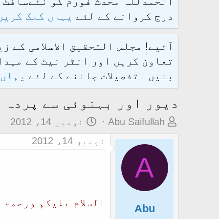
درج کروانے کے لئے
یہاں کلک کریں
آئیے! مجلس التحقیق الاسلامی کے ز
تعاون کریں اور انٹر نیٹ کے میدان
بنیں ۔تفصیلات جاننے کے لئے
یہاں 
دیور اور بہنوئی سے پردہ 
م
ت
Abu Saifullah
نومبر 14، 2012
و
ا
نومبر 14، 2012
ض
ر
A
و
ی
ع
خ
ک
آ
السلام علیکم ورحمۃ 
ا
غ
Abu
آ
ا