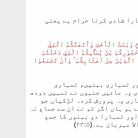
ارا شادی کرنا حرام ہے یعنی
ِ وَبَنٰتُ الْاُخْتِ وَاُمَّھٰتُكُمُ الّٰتِيْٓ
جُوْرِكُمْ مِّنْ نِّسَاۗىِٕكُمُ الّٰتِيْ دَخَلْتُمْ
ُمُ الَّذِيْنَ مِنْ اَصْلَابِكُمْ ۙ وَاَنْ تَجْمَعُوْا
ڑکیاں اور تمہاری بہنیں، تمہاری
ی وہ مائیں جنہوں نے تمہیں دودھ
اری وہ پرورش کردہ لڑکیاں جو
 ہو ہاں اگر تم نے ان سے جماع نہ
اور تمہارا دو بہنوں کا جمع
ہربان ہے۔(٢٣:٥)