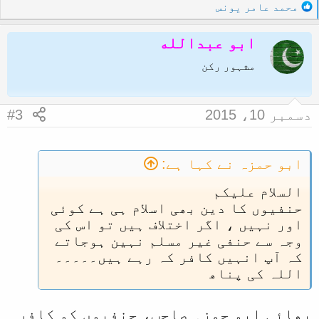
R
محمد عامر یونس
e
a
ابو عبدالله
c
t
مشہور رکن
i
o
n
دسمبر 10، 2015
#3
s
:
ابو حمزہ نے کہا ہے:
السلام علیکم
حنفیوں کا دین بھی اسلام ہی ہے کوئی
اور نہیں ، اگر اختلاف ہیں تو اس کی
وجہ سے حنفی غیر مسلم نہین ہوجاتے
کہ آپ انہیں کافر کہ رہے ہیں۔۔۔۔۔
اللہ کی پناھ
بھائی ابو حمزہ صاحب، حنفیوں کو کافر