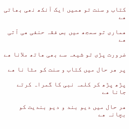
کتاب و سنت تو ھمیں ایک آنکھ نھی بھاتی
ھے
ھماری تو سمجھ میں بس فقہ حنفی ھی آتی
ھے
ضرورت پڑی تو شیعہ سے بھی ھاتھ ملانا ھے
پر ھر حال میں کتاب و سنت کو مٹا نا ھے
پڑھ پڑھ کر کلمہ نبی کا گمراہ کرتے
جانا ھے
ھر حال میں دیو بند و دیو بندیت کو
بچانہ ھے