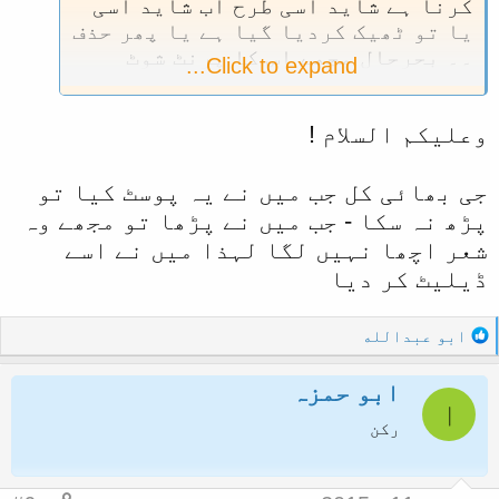
کرنا ہے شاید اسی طرح اب شاید اسی
یا تو ٹھیک کردیا گیا ہے یا پھر حذف
۔۔ بحرحال مجھے اس کا پرنٹ شوٹ
Click to expand...
لینا چاہے تھا۔۔
وعلیکم السلام !
جی بھائی کل جب میں نے یہ پوسٹ کیا تو
پڑھ نہ سکا - جب میں نے پڑھا تو مجھے وہ
شعر اچھا نہیں لگا لہذا میں نے اسے
ڈیلیٹ کر دیا
R
ابو عبدالله
e
a
ابو حمزہ
c
ا
t
رکن
i
o
n