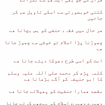
کتنی خوبصورتی سے اسکی تاویل ھم کر
جائیں
ھر حال میں فقہء حنفی کو بس بچانا ھے
چھوڑنا پڑا اسلام تو خوشی سے چھوڑ جانا
ھے
امت کو اسی طرح دھوکا دیتے جانا ھے
کلمہ پڑھ کر محمد صلی اللہ علیہ وسلم
کا ابو حنیفہ کو آگے بڑھانا ھے
مقصد ھمارا حنفیت کو پھیلاتے جانا ھے
دھیرے دھیرے اسلام کو پیچھے کرتے جانا