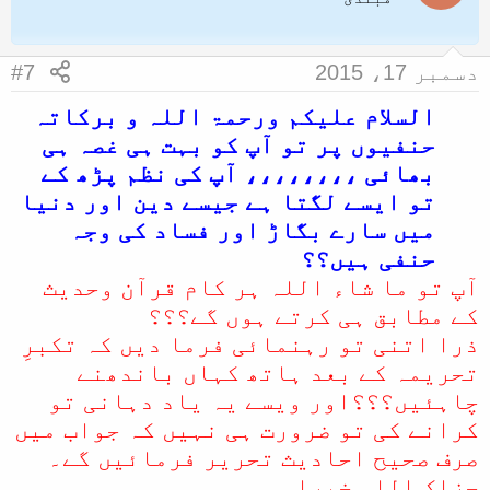
i
o
n
دسمبر 17، 2015
#7
s
:
السلام علیکم ورحمۃ اللہ و برکاتہ
حنفیوں پر تو آپ کو بہت ہی غصہ ہی
بھائی ،،،،،،،، آپ کی نظم پڑھ کے
تو ایسے لگتا ہے جیسے دین اور دنیا
میں سارے بگاڑ اور فساد کی وجہ
حنفی ہیں؟؟
آپ تو ما شاء اللہ ہر کام قرآن وحدیث
کے مطابق ہی کرتے ہوں گے؟؟؟
ذرا اتنی تو رہنمائی فرما دیں کہ تکبرِ
تحریمہ کے بعد ہاتھ کہاں باندھنے
چاہئیں؟؟؟اور ویسے یہ یاد دہانی تو
کرانے کی تو ضرورت ہی نہیں کہ جواب میں
صرف صحیح احادیث تحریر فرمائیں گے۔
جزاک اللہ خیرا