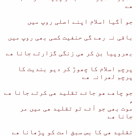
ھے
جو آگیا اسلام اپنے اصلی روپ میں
باقی نہ رھے گی حنفیت کسی بھی روپ میں
بھروپیا بن کر ھی زنگی گزارتے جانا ھے
پرچم اسلام کا چھوڑ کر دیو بندیت کا
پرچم لھرانہ ھے
جو چاھے ھو جائے تقلید ھی کرتے جانا ھے
،
موت بھی جو آئے تو تقلید ھی میں مر
جانا ھے
تقلید ھی کا بس سبق امت کو پڑھانا ھے