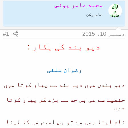
محمد عامر یونس
ض
ر
و
ی
خاص رکن
ع
خ
ک
آ
دسمبر 10، 2015
#1
ا
غ
دیو بند کی پکار :
آ
ا
غ
ز
ا
رضوان سلفی
ز
ک
دیو بندی ھوں دیو بند سے پیار کرتا ھوں
ر
ن
حنفیت سے ھی بس حد سے بڑھ کر پیار کرتا
ے
ھوں
و
ا
نام لینا بھی ھے تو بس امام ھی کا لینا
ل