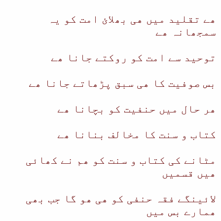
ھے تقلید میں ھی بھلائ امت کو یہ
سمجھانہ ھے
توحید سے امت کو روکتے جانا ھے
بس صوفیت کا ھی سبق پڑھاتے جانا ھے
ھر حال میں حنفیت کو بچانا ھے
کتاب و سنت کا مخالف بنانا ھے
مٹانے کی کتاب و سنت کو ھم نے کھائی
ھیں قسمیں
لائینگے فقہ حنفی کو ھی ھو گا جب بھی
ھمارے بس میں