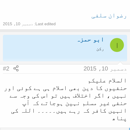
رضوان سلفی
Last edited:
دسمبر 10، 2015
ابو حمزہ
ا
رکن
دسمبر 10، 2015
#2
السلام علیکم
حنفیوں کا دین بھی اسلام ہی ہے کوئی اور
نہیں ، اگر اختلاف ہیں تو اس کی وجہ سے
حنفی غیر مسلم نہین ہوجاتے کہ آپ
انہیں کافر کہ رہے ہیں۔۔۔۔۔ اللہ کی
پناھ