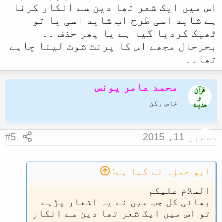
اس میں ایک شعر تھا دین سے انکار کرنا
ہے شاید اسی طرح اب شاید اسی یا تو
ٹھیک کردیا گیا ہے یا پھر حذف ۔۔
بحرحال مجھے اس کا پرنٹ شوٹ لینا چاہے
تھا۔۔
محمد عامر یونس
خاص رکن
دسمبر 11، 2015
#5
ابو حمزہ نے کہا ہے:
السلام علیکم
بھائی کل جب میں نے یہ اشعار پڑہے
تو اس میں ایک شعر تھا دین سے انکار