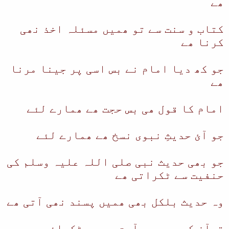
ھے
ا
کتاب و سنت سے تو ھمیں مسئلہ اخذ نھی
کرنا ھے
جو کھ دیا امام نے بس اسی پر جینا مرنا
ھے
امام کا قول ھی بس حجت ھے ھمارے لئے
جو آئ حدیثِ نبوی نسخ ھے ھمارے لئے
جو بھی حدیث نبی صلی اللہ علیہ وسلم کی
حنفیت سے ٹکراتی ھے
وہ حدیث بلکل بھی ھمیں پسند نھی آتی ھے
قرآن کی جو بھی آیت ھم سے ٹکرائے