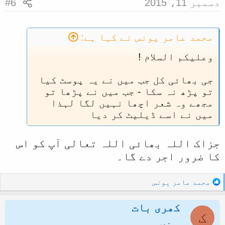
دسمبر 11، 2015
#6
s
:
محمد عامر یونس نے کہا ہے:
وعلیکم السلام !
جی بھائی کل جب میں نے یہ پوسٹ کیا
تو پڑھ نہ سکا - جب میں نے پڑھا تو
مجھے وہ شعر اچھا نہیں لگا لہذا
میں نے اسے ڈیلیٹ کر دیا
جزاک اللہ بھائی اللہ تعالی آپ کو اس
کا ضرور اجر دے گا۔
R
محمد عامر یونس
e
a
کھری بات
c
ک
t
مبتدی