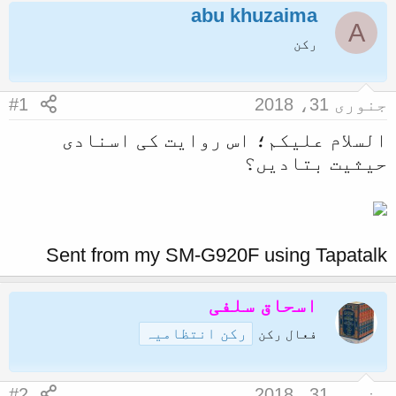
abu khuzaima
ض
ر
A
و
ی
رکن
ع
خ
ک
آ
جنوری 31، 2018
#1
ا
غ
السلام علیکم؛ اس روایت کی اسنادی
آ
ا
حیثیت بتادیں؟
غ
ز
ا
ز
ک
Sent from my SM-G920F using Tapatalk
ر
ن
اسحاق سلفی
ے
رکن انتظامیہ
فعال رکن
و
ا
ل
جنوری 31، 2018
#2