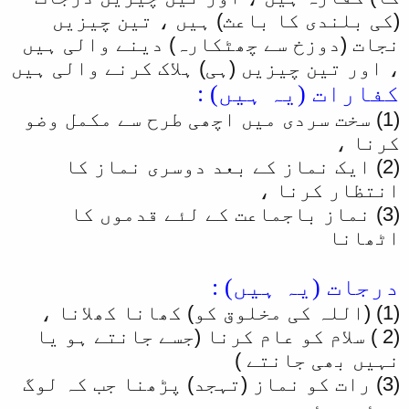
(کی بلندی کا باعث) ہیں ، تین چیزیں
نجات (دوزخ سے چھٹکارہ) دینے والی ہیں
، اور تین چیزیں (ہی) ہلاک کرنے والی ہیں
کفارات (یہ ہیں) :
(1) سخت سردی میں اچھی طرح سے مکمل وضو
کرنا ،
(2) ایک نماز کے بعد دوسری نماز کا
انتظار کرنا ،
(3) نماز باجماعت کے لئے قدموں کا
اٹھانا
درجات (یہ ہیں) :
(1) (اللہ کی مخلوق کو) کھانا کھلانا ،
(2 ) سلام کو عام کرنا (جسے جانتے ہو یا
نہیں بھی جانتے )
(3) رات کو نماز (تہجد) پڑھنا جب کہ لوگ
سوئے ہوئے ہوں