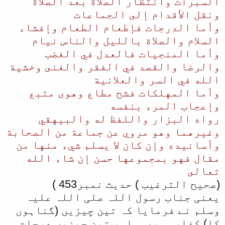
السبرات وانتظار الصلاة بعد الصلاة
ونقل الأقدام إلى الجماعات
وأما الدرجات فإطعام الطعام وإفشاء
السلام والصلاة بالليل والناس نيام
وأما المنجيات فالعدل في الغضب
والرضا والقصد في الفقر والغنى وخشية
الله في السر والعلانية
وأما المهلكات فشح مطاع وهوى متبع
وإعجاب المرء بنفسه
رواه البزار واللفظ له والبيهقي
وغيرهما وهو مروي عن جماعة من الصحابة
وأسانيده وإن كان لا يسلم شيء منها من
مقال فهو بمجموعها حسن إن شاء الله
تعالى
(صحیح الترغیب ) حدیث نمبر453 )
یعنی جناب رسول اللہ صلی اللہ علیہ
وسلم نے فرمایا کہ تین چیزیں (گناہوں
کا) کفارہ ہیں ، اور تین چیزیں درجات