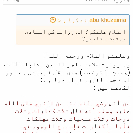
ا
abu khuzaima نے کہا ہے:
السلام علیکم؛ اس روایت کی اسنادی
حیثیت بتادیں؟
وعلیکم السلام ورحمۃ اللہ !
یہ روایت علامہ ناصر الدین الالبانیؒ نے
(صحیح الترغیب ) میں نقل فرمائی ہے اور
اسے حسن لغیرہ قرار دیا ہے :
لکھتے ہیں :
ــــــــــــــــــــــــــــ
عن أنس رضي الله عنہ عن النبي صلى الله
عليه وسلم أنه قال ثلاث كفارات وثلاث
درجات وثلاث منجيات وثلاث مهلكات
فأما الكفارات فإسباغ الوضوء في