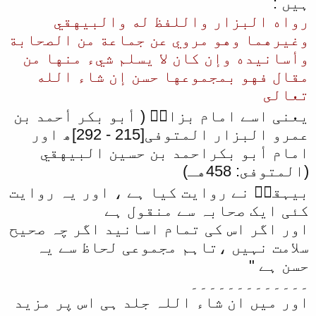
ہیں :
رواه البزار واللفظ له والبيهقي
وغيرهما وهو مروي عن جماعة من الصحابة
وأسانيده وإن كان لا يسلم شيء منها من
مقال فهو بمجموعها حسن إن شاء الله
تعالى
یعنی اسے امام بزارؒ ( أبو بكر أحمد بن
عمرو البزار المتوفی[215 - 292]ھ اور
امام أبو بكراحمد بن حسین البيهقي
(المتوفى: 458هـ)
بیہقیؒ نے روایت کیا ہے ، اور یہ روایت
کئی ایک صحابہ سے منقول ہے
اور اگر اس کی تمام اسانید اگر چہ صحیح
سلامت نہیں ،تاہم مجموعی لحاظ سے یہ
حسن ہے "
۔۔۔۔۔۔۔۔۔۔۔۔۔
اور میں ان شاء اللہ جلد ہی اس پر مزید