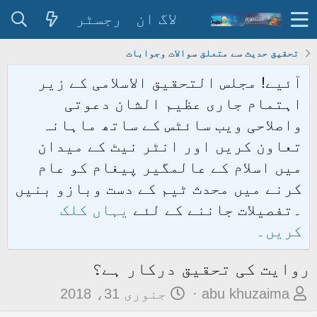
لاگ ان
رجسٹر
تحقیق حدیث سے متعلق سوالات وجوابات
آئیے! مجلس التحقیق الاسلامی کے زیر
اہتمام جاری عظیم الشان دعوتی
واصلاحی ویب سائٹس کے ساتھ ماہانہ
تعاون کریں اور انٹر نیٹ کے میدان
میں اسلام کے عالمگیر پیغام کو عام
کرنے میں محدث ٹیم کے دست وبازو بنیں
۔تفصیلات جاننے کے لئے
یہاں کلک
کریں۔
روایت کی تحقیق درکار ہے؟
م
ت
abu khuzaima
جنوری 31، 2018
و
ا