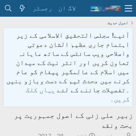
لاگ ان
رجسٹر
اصول حدیث
آئیے! مجلس التحقیق الاسلامی کے زیر
اہتمام جاری عظیم الشان دعوتی
واصلاحی ویب سائٹس کے ساتھ ماہانہ
تعاون کریں اور انٹر نیٹ کے میدان
میں اسلام کے عالمگیر پیغام کو عام
کرنے میں محدث ٹیم کے دست وبازو بنیں
۔تفصیلات جاننے کے لئے
یہاں کلک
کریں۔
زبیر علی زئی کے اصول جمہوریت پر
بحث ونقد
م
ت