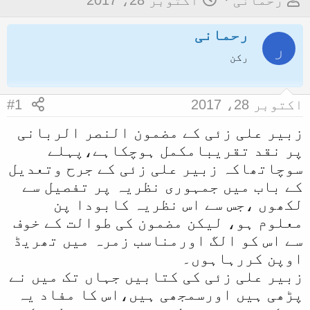
رحمانی
اکتوبر 28، 2017
و
ا
رحمانی
ض
ر
ر
و
ی
رکن
ع
خ
ک
آ
اکتوبر 28، 2017
#1
ا
غ
زبیر علی زئی کے مضمون النصر الربانی
آ
ا
پر نقد تقریبامکمل ہوچکاہے،پہلے
غ
ز
سوچاتھاکہ زبیر علی زئی کے جرح وتعدیل
ا
کے باب میں جمہوری نظریہ پر تفصیل سے
ز
لکھوں ،جس سے اس نظریہ کابودا پن
ک
معلوم ہو، لیکن مضمون کی طوالت کے خوف
ر
سے اس کو الگ اورمناسب زمرہ میں تھریڈ
ن
اوپن کررہاہوں۔
ے
زبیر علی زئی کی کتابیں جہاں تک میں نے
و
پڑھی ہیں اورسمجھی ہیں،اس کا مفاد یہ
ا