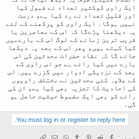
ایک راوی کوکثیر تعداد نے قبول کیا
اور قلیل تعداد نے رد کیا ہے، درست
نہیں ہوگا۔ ایک راوی کو پرکھنے کے لئے
یہ دیکھنا پڑےگا کہ اس کے معاصرین یا
قریب ترین زمانے کے لوگ اس کے بارےمیں
کیا کہتے ہیں، پھر اس کے بعد یہ دیکھا
جائے گا کہ نقاد حضرات محدثین کی اس
بارے میں کیا رائے ہے جو اس راوی کے
بعد کے نزدیکی ادوار میں گزرے ہیں۔اس
کے علاوہ کئی محدثین نے مختلف راویوں
کی احادیث کا تجزیہ بھی کیا ہے، ان کی
رائے کو بھی ایک مضبوط حیثیت حاصل ہو
گی۔
You must log in or register to reply here.
Facebook
Reddit
Pinterest
Tumblr
WhatsApp
ای میل
Link
شیئر: