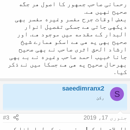
رحمانی صاحب جمهور کا اصول هر جگه
صحیح نهیں هے.
بعض اوقات جرح مفسر وغیره مفسر بهی
دیکهی جاتی هے جسکی تفصیل انوار
البدار کے مقدمه میں موجود هے. اور
صحیح بهی یه هی هے اسکو همارے شیخ
ارشاد الحق اثری صاحب نے بهی صحیح
جانا خبیب احمد صاحب وغیره نے بے بهی
بهرحال صحیح یه هی هے جسکا میں نے ذکر
کیا.
saeedimranx2
S
رکن
جنوری 17، 2019
#3
السلام علیکم! صرف یہ دیکھ لیاجانا کہ