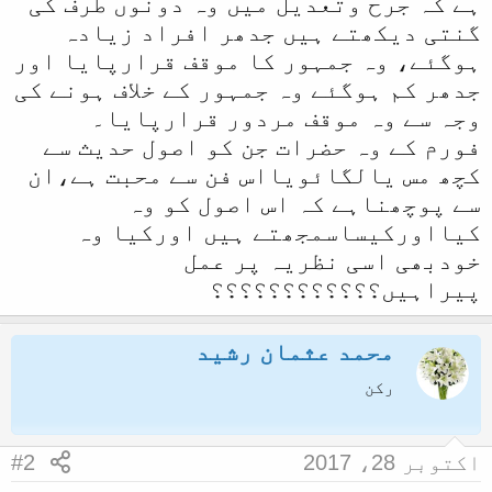
ہے کہ جرح وتعدیل میں وہ دونوں طرف کی
ل
گنتی دیکھتے ہیں جدھر افراد زیادہ
ہوگئے، وہ جمہور کا موقف قرارپایا اور
ا
جدھر کم ہوگئے وہ جمہور کے خلاف ہونے کی
وجہ سے وہ موقف مردور قرارپایا۔
فورم کے وہ حضرات جن کو اصول حدیث سے
کچھ مس یالگائویااس فن سے محبت ہے،ان
سے پوچھناہے کہ اس اصول کو وہ
کیااورکیساسمجھتے ہیں اورکیا وہ
خودبھی اسی نظریہ پر عمل
پیراہیں؟؟؟؟؟؟؟؟؟؟؟؟
محمد عثمان رشید
رکن
اکتوبر 28، 2017
#2