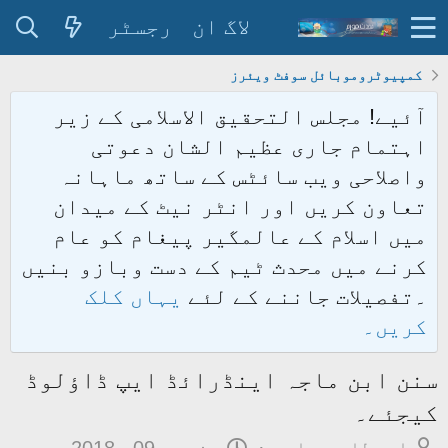
لاگ ان
رجسٹر
کمپیوٹروموبائل سوفٹ ویئرز
آئیے! مجلس التحقیق الاسلامی کے زیر
اہتمام جاری عظیم الشان دعوتی
واصلاحی ویب سائٹس کے ساتھ ماہانہ
تعاون کریں اور انٹر نیٹ کے میدان
میں اسلام کے عالمگیر پیغام کو عام
کرنے میں محدث ٹیم کے دست وبازو بنیں
۔تفصیلات جاننے کے لئے
یہاں کلک
کریں۔
سنن ابن ماجہ اینڈرائڈ ایپ ڈاؤلوڈ
کیجئے۔
م
ت