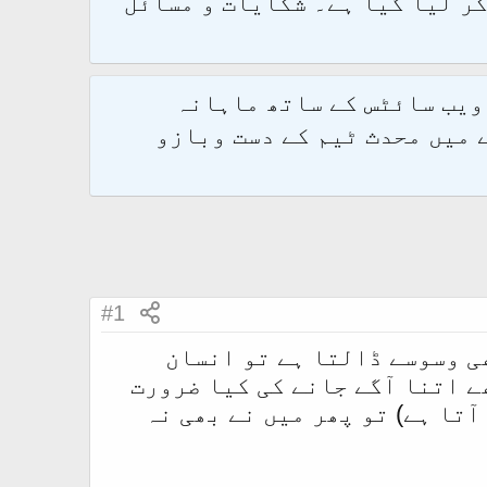
و 2.1.7 پر کامیابی سے منتقل کر لیا گیا ہے۔ شکایات و مسائل
 ویب سائٹس کے ساتھ ماہانہ
 میں محدث ٹیم کے دست وبازو
#1
ی وسوسے ڈالتا ہے تو انسان
ے اتنا آگے جانے کی کیا ضرورت
آتا ہے) تو پھر میں نے بھی نہ