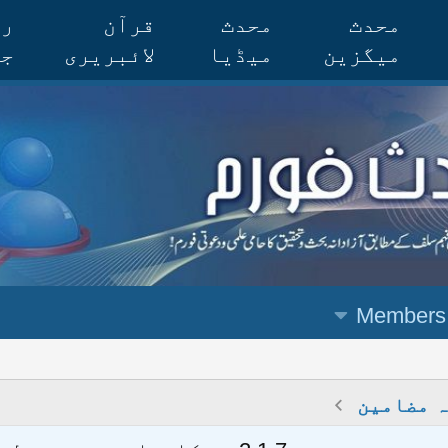
محدث
محدث
قرآن
رس
میگزین
میڈیا
لائبریری
جر
Members
 مضامین