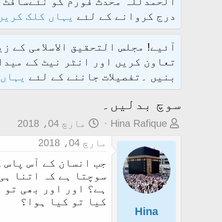
درج کروانے کے لئے
یہاں کلک کریں
آئیے! مجلس التحقیق الاسلامی کے ز
تعاون کریں اور انٹر نیٹ کے میدان
بنیں ۔تفصیلات جاننے کے لئے
یہاں 
سوچ بدلیں۔
م
ت
Hina Rafique
مارچ 04، 2018
و
ا
مارچ 04، 2018
ض
ر
جب انسان کے آس پاس 
و
ی
سوچتا ہے کہ اتنا ہی
ع
خ
ہے؟ اور اور بھی تو ن
ک
آ
کیا تو کیا ہوا؟
ا
غ
Hina
آ
ا