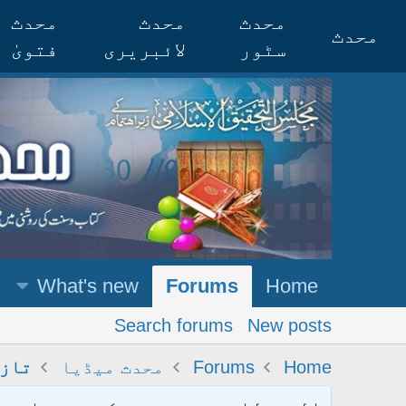
محدث
محدث
محدث
محدث
سٹور
لائبریری
فتویٰ
What's new
Forums
Home
Search forums
New posts
Home
Forums
محدث میڈیا
تازہ