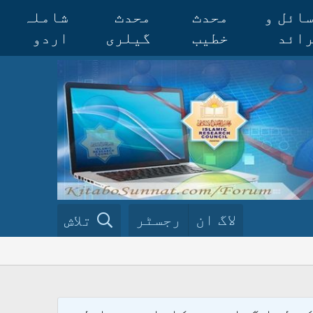
ائل و
محدث
محدث
شاملہ
ائد
خطیب
گیلری
اردو
لاگ ان
رجسٹر
تلاش