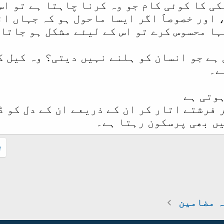
ی کا کوئی کام جو وہ کرنا چاہتا ہے تو اس
 اور خصوصاََ اگر ایسا ماحول ہو کہ جہاں ا
ہا محسوس کرے تو اس کے لیئے مشکل ہو جاتا
 ہے جو انسان کو ہلنے نہیں دیتی؟ وہ کیل ک
ے۔
ہوتی ہے
پر فرشتے اتار کر ان کے ذریعے ان کے دل کو 
ں بھی پرسکون رہتا ہے۔
.
 مضامین