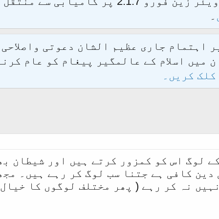
الحمدللہ محدث فورم کو نئےسافٹ ویئر زین فور
۔
یر اہتمام جاری عظیم الشان دعوتی واصلاحی
 میں اسلام کے عالمگیر پیغام کو عام کرنے
کلک کریں۔
کے لوگ اس کو کمزور کرتے ہیں اور شیطان بھ
 دین کافی ہے جتنا سب لوگ کر رہے ہیں۔ مجھ
ہیں نہ کر رہے ( پھر مختلف لوگوں کا خیال 