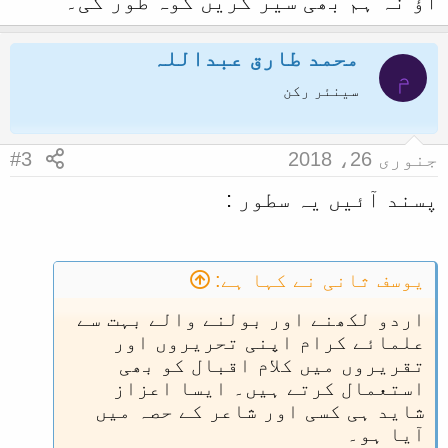
آؤ نہ ہم بھی سیر کریں کوہ طور کی۔
محمد طارق عبداللہ
م
سینئر رکن
جنوری 26، 2018
#3
پسند آئیں یہ سطور :
یوسف ثانی نے کہا ہے:
اردو لکھنے اور بولنے والے بہت سے
علمائے کرام اپنی تحریروں اور
تقریروں میں کلام اقبال کو بھی
استعمال کرتے ہیں۔ ایسا اعزاز
شاید ہی کسی اور شاعر کے حصہ میں
آیا ہو۔