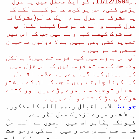
11/12/1994؁ء کو ایک محفل میں یہ غزل
ل
پڑھی گئی، جس پر کچھ عالم کہنے لگے کہ
یہ مشرکانہ غزل ہے ، ایک عالم(مشرکانہ
ا
غزل کہنے والے عالم سے) کہنے لگے: آپ
اسے شرک کیسے کہہ رہے ہیں جب کہ اس میں
تصویر کشی بھی نہیں ہے ؟ دونوں صاحبان
سلفی عالم ہیں ۔
آپ اس بارے میں کیا فرماتے ہیں؟ بالکل
وضاحت کے ساتھ فرمائیں کہ اس غزل میں
کیا بیان کیا گیا ہے، یا علامہ اقبال
کیاکہنا چاہتے ہیں ؟ جب کہ ان کے بیشتر
اشعار توحید سے بھرے پڑے ہیں اور کتنے
شرک کی جڑ کاٹنے والے ہیں ۔
جواب:
علامہ اقبال رحمه الله کا مذکورہ
بالا شعر میرے نزدیک محل نظر ہے،
کیونکہ بظاہر اس میں انھوں نے اللہ جلّ
شانہ سے لباس مجاز میں آنے کی درخواست
کی ہے، گویا انھوں نے حضرت موسیٰ کی طرح