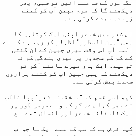
نگاہوں کے سامنے آئیں تو سہی، پھر
دیکھئے گا کہ مری جبین آپ کو کتنے
زیادہ سجدے کرتی ہے۔
اس شعر میں شاعر اپنی ایک کوتاہی کا
بھی "بین السطور" اظہار کر رہا ہے کہ اے
اللہ آپ اس وقت میری جبین کے ان گنتی
کے کم کم سجدوں پر میری بندگی کو نہ
تولیے۔ ایک بار میرے سامنے آکر تو
دیکھئے کہ یہی جبین آپ کو کتنے ہزاروں
سجدے پیش کرتی ہے۔
کچھ اسی قسم کا "عاشقانہ شعر" چچا غالب
نے بھی کہا ہے۔ گو کہ وہ عمومی طور پر
ایک فاسقانہ شاعر اور انسان تھے ۔ ع
کیا فرض ہے کہ سب کو ملے ایک سا جواب