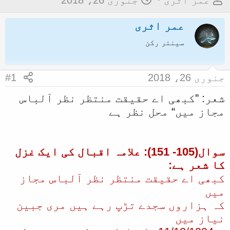
عمر اثری
جنوری 26، 2018
و
ا
عمر اثری
ض
ر
و
ی
سینئر رکن
ع
خ
ک
آ
جنوری 26، 2018
#1
ا
غ
شعر: ”کبھی اے حقیقت منتظر نظر آلباس
آ
ا
مجاز میں“ محل نظر ہے
غ
ز
ا
ز
سوال(105- 151): علامہ اقبال کی ایک غزل
ک
کا شعر ہے:
ر
کبھی اے حقیقت منتظر نظر آلباس مجاز
ن
میں
ے
کہ ہزاروں سجدے تڑپ رہے ہیں مری جبین
و
نیاز میں
ا