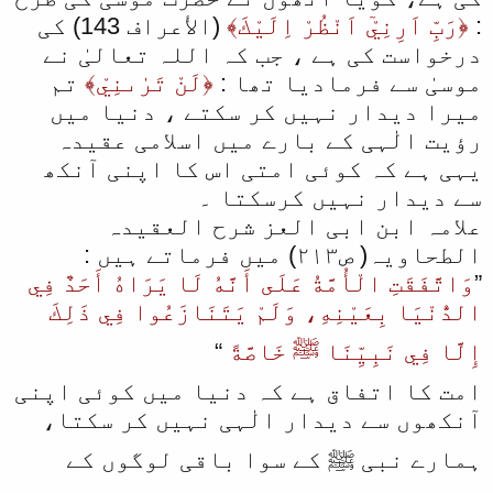
:
﴿رَبِّ اَرِنِيْٓ اَنْظُرْ اِلَيْكَ﴾
(الأعراف 143) کی
درخواست کی ہے ، جب کہ اللہ تعالیٰ نے
موسیٰ سے فرمادیا تھا :
﴿لَنْ تَرٰىنِيْ﴾
تم
میرا دیدار نہیں کر سکتے ، دنیا میں
رؤیت الٰہی کے بارے میں اسلامی عقیدہ
یہی ہے کہ کوئی امتی اس کا اپنی آنکھ
سے دیدار نہیں کرسکتا ۔
علامہ ابن ابی العز شرح العقیدہ
الطحاویہ( ص٢١٣) میں فرماتے ہیں :
”
وَاتَّفَقَتِ الْأُمَّةُ عَلَى أَنَّهُ لَا يَرَاهُ أَحَدٌ فِي
الدُّنْيَا بِعَيْنِهِ، وَلَمْ يَتَنَازَعُوا فِي ذَلِكَ
إِلَّا فِي نَبِيِّنَا ﷺ خَاصَّةً
“
امت کا اتفاق ہے کہ دنیا میں کوئی اپنی
آنکھوں سے دیدار الٰہی نہیں کر سکتا،
ہمارے نبی ﷺ کے سوا باقی لوگوں کے