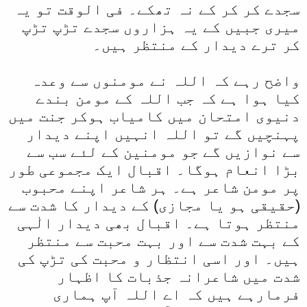
سجدے کر کر کے نہ تھکے۔ فی الوقت تو یہ
میری جبیں کے یہ ہزاروں سجدے تڑپ تڑپ
کر ترے دیدار کے منتظر ہیں۔
واضح رہے کہ اللہ نے مومنوں سے وعدہ
کیا ہوا ہے کہ جب اللہ کے مومن بندے
دنیوی امتحان میں کامیاب ہوکر جنت میں
پہنچیں گے تو اللہ انہیں اپنے دیدار
سے نوازیں گے جو مومنین کے لئے سب سے
بڑا انعام ہوگا۔ اقبال ایک مجموعی طور
پر مومن شاعر ہے۔ ہر شاعر اپنے محبوب
(حقیقی ہو یا مجازی) کے دیدار کا شدت سے
منتظر ہوتا ہے۔ اقبال بھی دیدار الٰہی
کے بہت شدت سے اور بہت محبت سے منتظر
ہیں۔ اور اسی انتظار و محبت کی تڑپ کی
شدت میں شاعرانہ جذبات کا اظہار
فرمارہے ہیں کہ اے اللہ آپ ہماری