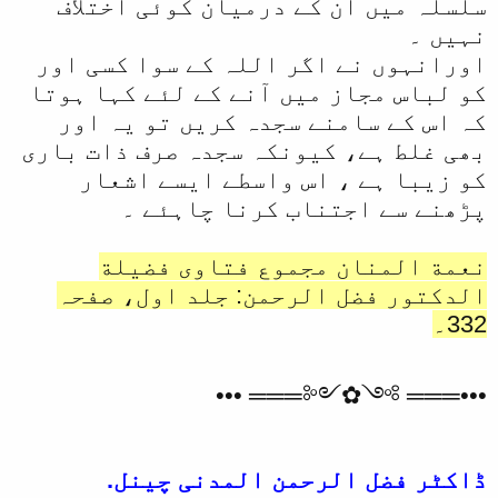
سلسلہ میں ان کے درمیان کوئی اختلاف
نہیں ۔
اورانہوں نے اگر اللہ کے سوا کسی اور
کو لباس مجاز میں آنے کے لئے کہا ہوتا
کہ اس کے سامنے سجدہ کریں تو یہ اور
بھی غلط ہے، کیونکہ سجدہ صرف ذات باری
کو زیبا ہے ، اس واسطے ایسے اشعار
پڑھنے سے اجتناب کرنا چاہئے ۔
نعمة المنان مجموع فتاوى فضيلة
الدكتور فضل الرحمن: جلد اول، صفحہ
332۔
•••═══ ༻✿༺═══ •••
ڈاکٹر فضل الرحمن المدنی چینل.