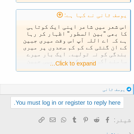
یوسف ثانی نے کہا ہے:
اس شعر میں شاعر اپنی ایک کوتاہی
کا بھی "بین السطور" اظہار کر رہا
ہے کہ اے اللہ آپ اس وقت میری جبین
کے ان گنتی کے کم کم سجدوں پر میری
بندگی کو نہ تولیے۔ ایک بار میرے
سامنے آکر تو دیکھئے کہ یہی جبین
Click to expand...
آپ کو کتنے ہزاروں سجدے پیش کرتی
ہے۔
R
یوسف ثانی
e
a
You must log in or register to reply here.
c
t
Facebook
Reddit
Pinterest
Tumblr
WhatsApp
ای میل
Link
شیئر:
i
o
n