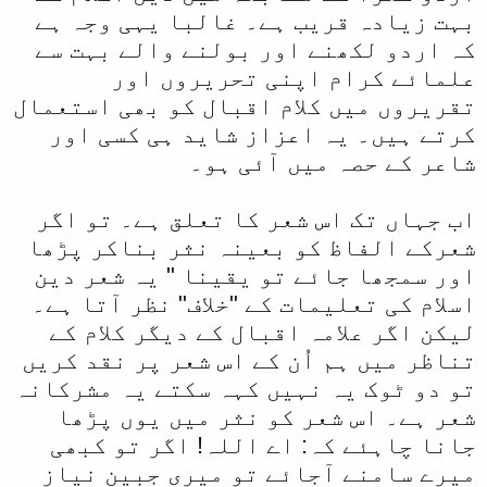
بہت زیادہ قریب ہے۔ غالبا یہی وجہ ہے
کہ اردو لکھنے اور بولنے والے بہت سے
علمائے کرام اپنی تحریروں اور
تقریروں میں کلام اقبال کو بھی استعمال
کرتے ہیں۔ یہ اعزاز شاید ہی کسی اور
شاعر کے حصہ میں آئی ہو۔
اب جہاں تک اس شعر کا تعلق ہے۔ تو اگر
شعرکے الفاظ کو بعینہ نثر بناکر پڑھا
اور سمجھا جائے تو یقینا " یہ شعر دین
اسلام کی تعلیمات کے "خلاف" نظر آتا ہے۔
لیکن اگر علامہ اقبال کے دیگر کلام کے
تناظر میں ہم اُن کے اس شعر پر نقد کریں
تو دو ٹوک یہ نہیں کہہ سکتے یہ مشرکانہ
شعر ہے۔ اس شعر کو نثر میں یوں پڑھا
جانا چاہئے کہ: اے اللہ! اگر تو کبھی
میرے سامنے آجائے تو میری جبین نیاز