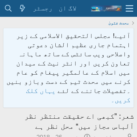
لاگ ان
رجسٹر
محدث فتویٰ
آئیے! مجلس التحقیق الاسلامی کے زیر
اہتمام جاری عظیم الشان دعوتی
واصلاحی ویب سائٹس کے ساتھ ماہانہ
تعاون کریں اور انٹر نیٹ کے میدان
میں اسلام کے عالمگیر پیغام کو عام
کرنے میں محدث ٹیم کے دست وبازو بنیں
۔تفصیلات جاننے کے لئے
یہاں کلک
کریں۔
شعر: ”کبھی اے حقیقت منتظر نظر
آلباس مجاز میں“ محل نظر ہے
م
ت