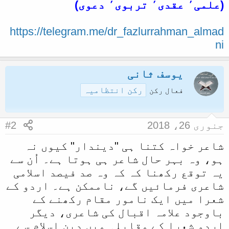
(علمی٬ عقدی٬ تربوی٬ دعوی)
https://telegram.me/dr_fazlurrahman_almad
ni
یوسف ثانی
رکن انتظامیہ
فعال رکن
جنوری 26، 2018
#2
شاعر خواہ کتنا ہی "دیندار" کیوں نہ
ہو، وہ بہر حال شاعر ہی ہوتا ہے۔ اُن سے
یہ توقع رکھنا کہ کہ وہ صد فیصد اسلامی
شاعری فرمائیں گے، ناممکن ہے۔ اردو کے
شعرا میں ایک نامور مقام رکھنے کے
باوجود علامہ اقبال کی شاعری، دیگر
اردو شعرا کے مقابلہ میں دین اسلام سے