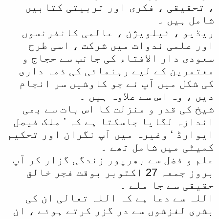
، تحقیقی ، فکری اور تربیتی کتابیں
شامل ہیں ۔
ریڈیو ، ٹیلویژن ، عالمی کانفرنسوں
اور علمی ندوات میں شرکت ، اسی طرح
سعودی دار الافتاء کی جانب سے حجاج و
معتمرین کے لیے رہنمائی کی ذمہ داری
کی شکل میں آپ نے جو کاوشیں سر انجام
دیں ، وہ اس سے علاوہ ہیں ۔
شیخ کی قدر و منزلت کا اس بات سے بھی
اندازہ لگایا جاسکتا ہے کہ ’ ملک فیصل
ایوارڈ ‘ وغیرہ میں آپ نگران اور تحکیم
کمیٹی میں شامل تھے ۔
علم و فضل سے بھرپور زندگی گزار کر آپ
بروز جمعہ 27 اکتوبر بوقت فجر خالق
حقیقی سے جا ملے ۔
اللہ سے دعا ہے کہ اللہ تعالی ان کی
بشری لغزشوں سے در گزر کرتے ہوئے ، ان