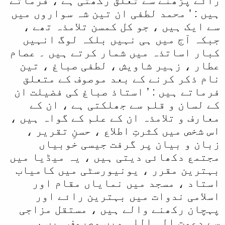
رائے پڑھنے سے تعلق رکھتی ہے ، فرماتے
ہیں : ’ محمد لطفی ان تین شہ سواروں میں
سے ایک ہیں ، جو کل کمسن تلامذہ تھے ،
جبکہ آج میں ہی نہیں بلکہ لوگ انہیں
کبار اساتذہ میں شمار کرتے ہیں ۔ عصام
عطار ، زہیر شاویش ، لطفی صباغ ، تین
نام ذکر کرنے کے بعد موصوف کے متعلق
فرماتے ہیں : ’ استاذ صباغ کی فضیلت ان
کے لسان و قلم سے جھلکتی ہے ، ان کے
معارف و تلامذہ ان کے علم کے گواہ ہیں ،
اس شخص میں کثرتِ اطلاع ، حسنِ تقریر ،
زبان و بیان پر گرفت جیسی خوبیاں
مجتمع دکھائی دیتی ہیں ، یہ میڈیا میں
بہترین مقرر ، یونیورسٹی میں کامیاب
استاد ، مسجد میں نمایاں مقام اور
اسلامی ندوات میں بہترین رائے اور
پہچان رکھنے والے ہیں ، مستقل مزاجی
سے دعوت الی اللہ میں مصروف ہیں ،