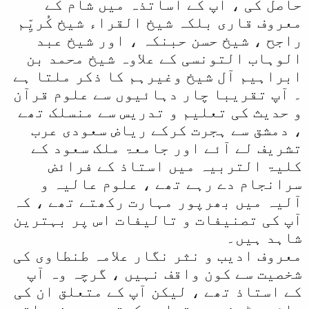
حاصل کی ، آپ کے اساتذہ میں شام کے
معروف قاری بلکہ شیخ القراء شیخ کُریِّم
راجح ، شیخ حسن حبنکہ ، اور شیخ عبد
الوہاب التونسی کے علاوہ شیخ محمد بن
ابراہیم آل شیخ وغیرہم کا ذکر ملتا ہے
۔ آپ تقریبا چار دہائیوں سے علوم قرآن
و حدیث کی تعلیم و تدریس سے منسلک تھے
، دمشق سے ہجرت کرکے ریاض سعودی عرب
تشریف لے آئے اور جامعۃ ملک سعود کے
کلیۃ التربیہ میں استاذ کے فرائض
سرانجام دے رہے تھے ، علوم عالیہ و
آلیہ میں بھرپور مہارت رکھتے تھے ، کہ
آپ کی تصنیفات و تالیفات اس پر بہترین
شاہد ہیں۔
معروف ادیب و نثر نگار علامہ طنطاوی کی
شخصیت سے کون واقف نہیں ، گرچہ وہ آپ
کے استاذ تھے ، لیکن آپ کے متعلق ان کی