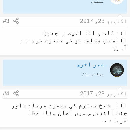
مبتدی
اکتوبر 28، 2017
#3
انا لله و انا اليه راجعون
الله سب مسلمانو کی مغفرت فرمائے
آمین
عمر اثری
سینئر رکن
اکتوبر 28، 2017
#4
اللہ شیخ محترم کی مغفرت فرمائے اور
جنت الفردوس میں اعلیٰ مقام عطا
فرمائے.