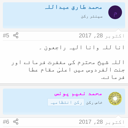
محمد طارق عبداللہ
م
سینئر رکن
اکتوبر 28، 2017
#5
انا للہ وانا الیہ راجعون ۔
اللہ شیخ محترم کی مغفرت فرمائے اور
جنت الفردوس میں اعلیٰ مقام عطا
فرمائے.
محمد نعیم یونس
رکن انتظامیہ
خاص رکن
اکتوبر 28، 2017
#6