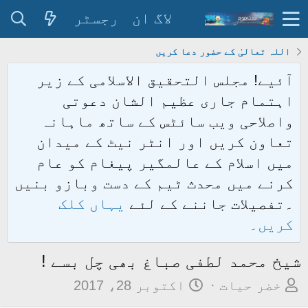
لاگ ان
رجسٹر
اللہ تعالیٰ کے حضور دعا کریں
آئیے! مجلس التحقیق الاسلامی کے زیر
اہتمام جاری عظیم الشان دعوتی
واصلاحی ویب سائٹس کے ساتھ ماہانہ
تعاون کریں اور انٹر نیٹ کے میدان
میں اسلام کے عالمگیر پیغام کو عام
کرنے میں محدث ٹیم کے دست وبازو بنیں
۔تفصیلات جاننے کے لئے
یہاں کلک
کریں۔
شیخ محمد لطفی صباغ بھی چل بسے !
م
ت
خضر حیات
اکتوبر 28، 2017
و
ا