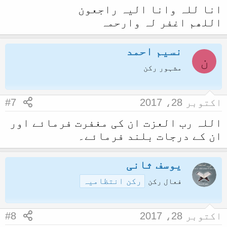
انا للہ وانا الیہ راجعون
اللھم اغفر لہ وارحمہ
نسیم احمد
ن
مشہور رکن
اکتوبر 28، 2017
#7
اللہ رب العزت ان کی مغفرت فرمائے اور
ان کے درجات بلند فرمائے۔
یوسف ثانی
رکن انتظامیہ
فعال رکن
اکتوبر 28، 2017
#8