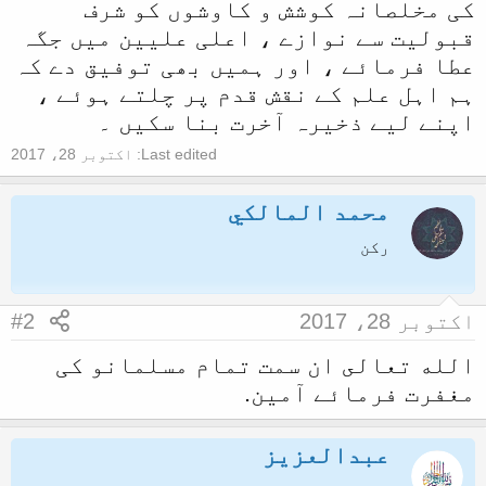
کی مخلصانہ کوشش و کاوشوں کو شرف
قبولیت سے نوازے ، اعلی علیین میں جگہ
عطا فرمائے ، اور ہمیں بھی توفیق دے کہ
ہم اہل علم کے نقش قدم پر چلتے ہوئے ،
اپنے لیے ذخیرہ آخرت بنا سکیں ۔
Last edited:
اکتوبر 28، 2017
محمد المالكي
رکن
اکتوبر 28، 2017
#2
الله تعالى ان سمت تمام مسلمانو کی
مغفرت فرمائے آمین.
عبدالعزيز