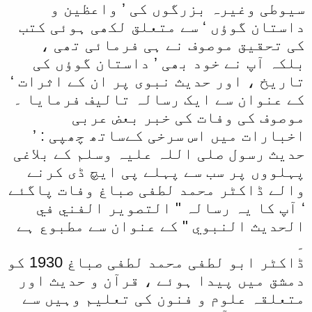
سیوطی وغیرہ بزرگوں کی ’ واعظین و
داستان گوؤں ‘ سے متعلق لکھی ہوئی کتب
کی تحقیق موصوف نے ہی فرمائی تھی ،
بلکہ آپ نے خود بھی ’ داستان گوؤں کی
تاریخ ، اور حدیث نبوی پر ان کے اثرات ‘
کے عنوان سے ایک رسالہ تالیف فرمایا ۔
موصوف کی وفات کی خبر بعض عربی
اخبارات میں اس سرخی کےساتھ چھپی : ’
حدیث رسول صلی اللہ علیہ وسلم کے بلاغی
پہلووں پر سب سے پہلے پی ایچ ڈی کرنے
والے ڈاکٹر محمد لطفی صباغ وفات پاگئے
‘ آپ کا یہ رسالہ " التصوير الفني في
الحديث النبوي " کے عنوان سے مطبوع ہے
۔
ڈاکٹر ابو لطفی محمد لطفی صباغ 1930 کو
دمشق میں پیدا ہوئے ، قرآن و حدیث اور
متعلقہ علوم و فنون کی تعلیم وہیں سے