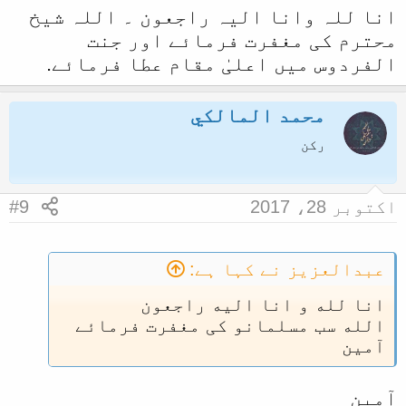
انا للہ وانا الیہ راجعون ۔ اللہ شیخ
محترم کی مغفرت فرمائے اور جنت
الفردوس میں اعلیٰ مقام عطا فرمائے.
محمد المالكي
رکن
اکتوبر 28، 2017
#9
عبدالعزيز نے کہا ہے:
انا لله و انا اليه راجعون
الله سب مسلمانو کی مغفرت فرمائے
آمین
آمین