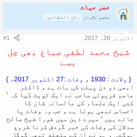
ض
خضر حیات
ر
و
ی
رکن انتظامیہ
علمی نگران
ع
خ
ک
آ
اکتوبر 28، 2017
#1
ا
غ
آ
ا
شیخ محمد لطفی صباغ بھی چل
غ
ز
بسے
ا
ز
( ولادت : 1930 ، وفات :27 اکتوبر 2017ء )
ک
ابھی دو دن پہلے کی بات ہے ، ڈاکٹر
ر
عاصم قریوتی صاحب نے ایک ٹویٹ کیا کہ ’
ن
کئی ایک علماء کی عالمانہ شان کا
ے
احساس تبھی ہوتا ہے ، جب وہ وفات پا
و
جاتے ہیں ‘ میرے ذہن میں فورا شیخ صالح
سدلان کی وفات کی خبر گردش کرنا شروع
ا
ہوگئی ، ہم نے ان کے متعلق تبھی گوگل
ل