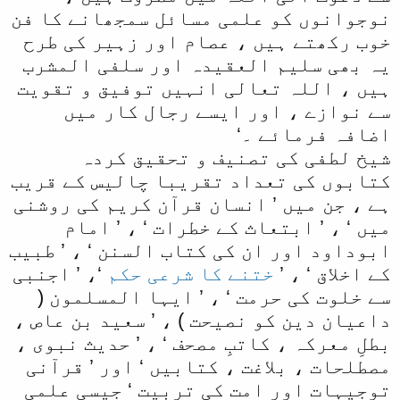
نوجوانوں کو علمی مسائل سمجھانے کا فن
خوب رکھتے ہیں ، عصام اور زہیر کی طرح
یہ بھی سلیم العقیدہ اور سلفی المشرب
ہیں ، اللہ تعالی انہیں توفیق و تقویت
سے نوازے ، اور ایسے رجال کار میں
اضافہ فرمائے ۔‘
شیخ لطفی کی تصنیف و تحقیق کردہ
کتابوں کی تعداد تقریبا چالیس کے قریب
ہے ، جن میں ’ انسان قرآن کریم کی روشنی
میں ‘ ، ’ ابتعاث كے خطرات ‘ ، ’ امام
ابوداود اور ان کی کتاب السنن ‘ ، ’ طبیب
کے اخلاق ‘ ، ’
ختنے کا شرعی حکم
‘، ’ اجنبی
سے خلوت کی حرمت ‘ ، ’ ایہا المسلمون (
داعیان دین کو نصیحت ) ، ’ سعید بن عاص ،
بطلِ معرکہ ، کاتبِ مصحف ‘ ، ’ حدیث نبوی ،
مصطلحات ، بلاغت ، کتابیں ‘ اور ’ قرآنی
توجیہات اور امت کی تربیت ‘ جیسی علمی