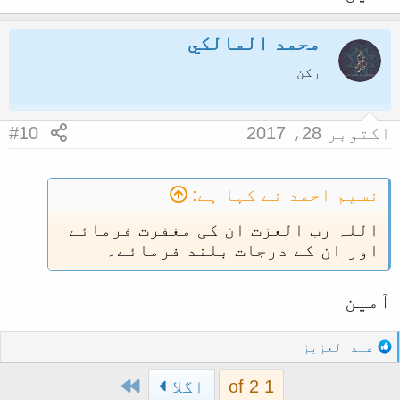
محمد المالكي
رکن
اکتوبر 28، 2017
#10
نسیم احمد نے کہا ہے:
اللہ رب العزت ان کی مغفرت فرمائے
اور ان کے درجات بلند فرمائے۔
آمین
R
عبدالعزيز
e
Last
a
1 of 2
اگلا