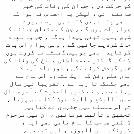
کو حرکت دی ، جب ان کی وفات کی خبر
ا
سامنے آئی ، لیکن یہ احساس نہ ہوا کہ
ابھی پتہ نہیں کتنے ہی ایسے ہیرے
جواہرات ہوں گے ، جن کے متعلق جاننے کا
شوق ہمیں تبھی پیدا ہوگا ، جب وہ سپرد
خاک کردیے جائیں گے ، وہی ہوا ، اس بات
کو شاید ابھی چوبیس گھنٹے نہ گزرے ہوں
گے کہ ڈاکٹر محمد لطفی صباغ کی وفات کی
خبر گردش کرنے لگی ، اور یاد آیا کہ
ہاں علم وفن کا ایک ستارہ اس نام سے
بھی جگمگاتا رہا ہے ، تقریبا تین سال
پہلے جب ہم نے کلیۃ الحدیث کے آخری سال
میں ’ الوضع و الوضاعون ‘ کا سبق پڑھا ،
تو اس سلسلے میں جنہوں نے کتابیں
تحقیق و تألیف فرمائیں ، ان میں مرحوم
ڈاکٹر صاحب کا نام نامی بھی آیا ،
کیونکہ ابن الجوزی ، ابن تیمیہ ،