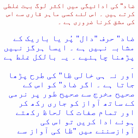
ہے؟
ضاد" کی ادائیگی میں اکثر لوگ بہت غلطی
کرتے ہیں ۔ اس لئے کسی ماہر قاری سے اس
کی مشق کرنا ضروری ہے ۔
ضاد" حرف "دال" پُر یا باریک کے
مشابہ نہیں ہے ۔ ایسا ہرگز نہیں
پڑھنا چاہئیے ۔ یہ بالکل غلط ہے
۔
اور نہ ہی خالی ظا" کی طرح پڑھا
جاتا ہے ۔ اگر ضاد" کو اس کے
صحیح مخرج سے صحیح طور پر نرمی
کے ساتھ آواز کو جاری رکھ کر
اور تمام صفات کا لحاظ رکھتے
ہوئے ادا کریں تو اس کی
آوازسننے میں "ظا کی آواز سے