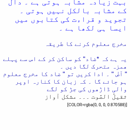
بہت زیادہ مشابہ ہوتی ہے ۔ دال
کے مشابہ بالکل نہیں ہوتی ۔
تجوید و قراءت کی کتابوں میں
ایسا ہی لکھا ہے ۔
مخرج معلوم کرنے کا طریقہ
یہ ہے کہ *ضاد" کو ساکن کر کے اس سے پہلے
ھمزہ متحرک لگا دیں ۔
" آضْ " ۔ ادا کریں تو " ضاد کا مخرج معلوم
ہو جائے گا ۔ کہ زبان کا کنارہ اوپر
والی ڈاڑھوں کی جڑ کو لگے
ثقیلُ الصَّوت ۔۔۔ مشکل آواز
[COLOR=rgba(0, 0, 0, 0.870588)]