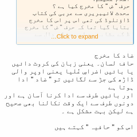
حرف " ض " کا مخرج کیا ہے ؟
محدث لائیبریری سے عربی کی کتاب
ڈاؤنلوڈ کی تھی اس پر اس کا مخرج
بتایا گیا تھا کہ حرف " ض " کا مخرج
ظ کے مشابہ ہے اور جن کی دال سے
Click to expand...
ملتی جلتی آواز نکلتی ہے وہ غلط ہے
مگر ائمہ حرم کی تلاوت سنیں تو " ض "
ضاد کا مخرج
کی آواز دال سے ملتی جلتی نکلتی
ہے۔ تجوید میں مشہور شیخ الغامدی
حافۂ لسان۔ یعنی زبان کی کروٹ دائیں
کی بھی تلاوت ایسے ہی ہے۔ المغضوب
یا بائیں اضراسِ عُلیا یعنی اوپر والی
کی آواز المغدوب کی طرح ، الارض کی
ڈاڑھ کی جڑ سے لگائیں تو " ضاد " ادا
الارد کی طرح بولتے ہیں۔ اور کبھی
ہوتا ہے
کسی لفظ میں " ض " کو " داد " کی طرح
اور بائیں طرف سے ادا کرنا آسان ہے اور
اور کبھی " زاد " کی کی طرح بولتے
دونوں طرف سے ایک وقت نکالنا بھی صحیح
ہیں جیسے شیخ السدیس " المغضوب " کو
ہے لیکن بہت مشکل ہے ۔
" المغدوب " اور " والالضالین " کو "
والالزالین " کی طرح ایک میں ض کو
داد کی طرح اور ایک میں زاد کی
اس کو " حافیہ " کہتے ہیں
بولتے ہیں۔ تو پھر اصل مخرج کیا