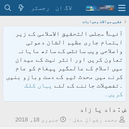
لاگ ان
رجسٹر
فقہی سوالات وجوابات
آئیے! مجلس التحقیق الاسلامی کے زیر
اہتمام جاری عظیم الشان دعوتی
واصلاحی ویب سائٹس کے ساتھ ماہانہ
تعاون کریں اور انٹر نیٹ کے میدان
میں اسلام کے عالمگیر پیغام کو عام
کرنے میں محدث ٹیم کے دست وبازو بنیں
۔تفصیلات جاننے کے لئے
یہاں کلک
کریں۔
ض : داد یا زاد
م
ت
محمد رضوان مغل
جنوری 18، 2018
و
ا