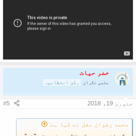
خضر حیات
رکن انتظامیہ
علمی نگران
جنوری 19، 2018
#5
محمد رضوان مغل نے کہا ہے:
مگر ائمہ حرم کی تلاوت سنیں تو " ض "