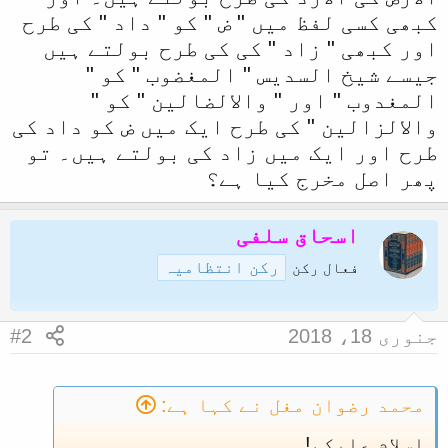
کبھی کسی لفظ میں " ض " کو " داد " کی طرح
ا
اور کبھی " زاد " کی کی طرح بولتے ہیں
جیسے شیخ السدیس " المغضوب " کو "
المغدوب " اور " والالضالین " کو "
والالزالین " کی طرح ایک میں ض کو داد کی
طرح اور ایک میں زاد کی بولتے ہیں۔ تو
پھر اصل مخرج کیا ہے؟
اسحاق سلفی
رکن انتظامیہ
فعال رکن
جنوری 18، 2018
#2
محمد رضوان مغل نے کہا ہے:
اسلام علیکم!