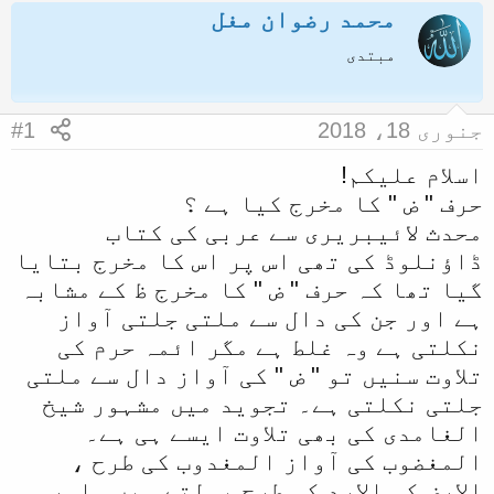
محمد رضوان مغل
ض
ر
و
ی
مبتدی
ع
خ
ک
آ
جنوری 18، 2018
#1
ا
غ
اسلام علیکم!
آ
ا
حرف " ض " کا مخرج کیا ہے ؟
غ
ز
محدث لائیبریری سے عربی کی کتاب
ا
ڈاؤنلوڈ کی تھی اس پر اس کا مخرج بتایا
ز
گیا تھا کہ حرف " ض " کا مخرج ظ کے مشابہ
ک
ہے اور جن کی دال سے ملتی جلتی آواز
ر
نکلتی ہے وہ غلط ہے مگر ائمہ حرم کی
ن
تلاوت سنیں تو " ض " کی آواز دال سے ملتی
ے
جلتی نکلتی ہے۔ تجوید میں مشہور شیخ
و
الغامدی کی بھی تلاوت ایسے ہی ہے۔
ا
المغضوب کی آواز المغدوب کی طرح ،
ل
الارض کی الارد کی طرح بولتے ہیں۔ اور