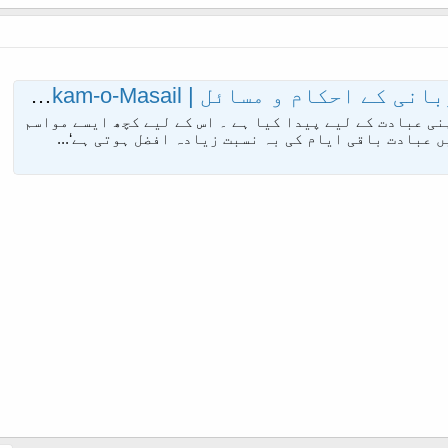
 | Ashra-e-Zul-Hijjah-wa-Qurbani-ke-Ahkam-o-Masail
نی عبادت کے لیے پیدا کیا ہے ۔ اس کے لیے کچھ ایسے مواسم
 عبادت باقی ایام کی بہ نسبت زیادہ افضل ہوتی ہے‘...