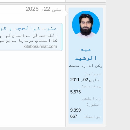
مئی 22، 2026
عشرہ ذوالحجہ و قربانی کے احکام و مسائل
اللہ تعالیٰ نے انسان کو اپ
کا انتخاب فرمایا ہے جن میں
kitabosunnat.com
عبد
الرشید
رکن ادارہ محدث
شمولیت
مارچ 02، 2011
پیغامات
5,575
ری ایکشن
اسکور
9,999
پوائنٹ
667