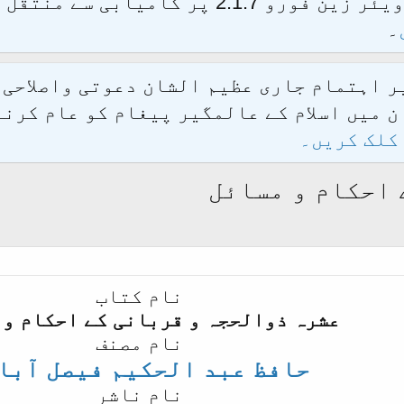
الحمدللہ محدث فورم کو نئےسافٹ ویئر زین فور
۔
یر اہتمام جاری عظیم الشان دعوتی واصلاحی
 میں اسلام کے عالمگیر پیغام کو عام کرنے
کلک کریں۔
 احکام و مسائل
نام کتاب
عشرہ ذوالحجہ و قربانی کے احکام و 
نام مصنف
حافظ عبد الحکیم فیصل آبا
نام ناشر