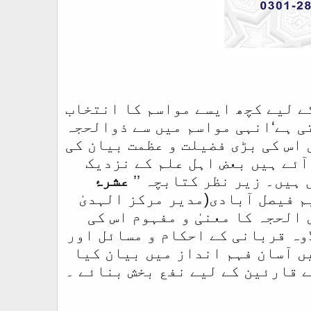
کے لیے کچھ ایسے مواسم کا انتخاب
ی ہے‘انہی مواسم میں سے ذوالحجہ
 اس کی بڑی فضیلت و عظمت بیان کی
آئے ہیں بعض اہل علم کے نزدیک
 ہیں۔ زیر نظر کتابچہ ’’
عشرۂ
م فیصل آبادی(مدیر مرکز الہدیٰ
الحجہ کا معنیٰ و مفہوم اس کی
وہ قربانی کے احکام و مسائل اور
ں آسان فہم انداز میں بیان کیا
ے قارئین کے لیے نفع بخش بنائے ۔