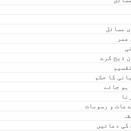
ی مسائل
 عمر
ی
 ذبح کرے
تقسیم
انی کا حکم
ہو جائے
نا
دعات و رسومات
قہ
 کی دعائیں