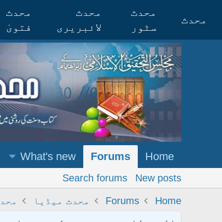
محدث
محدث
محدث
محدث
سٹور
لائبریری
فتویٰ
What's new
Forums
Home
Search forums
New posts
Home
Forums
محدث میڈیا
محدث