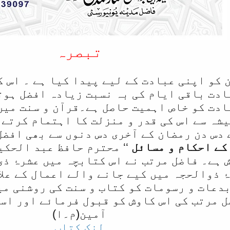
تبصرہ
ن کو اپنی عبادت کے لیے پیدا کیا ہے ۔ اس 
ادت باقی ایام کی بہ نسبت زیادہ افضل ہوت
ادت کو خاص اہمیت حاصل ہے۔قرآن و سنت میں
شہ سے اس کی قدر و منزلت کا اہتمام کرتے 
دس دن رمضان کے آخری دس دنوں سے بھی افضل
کے احکام و مسائل
‘‘ محترم حافظ عبد الحکی
 ہے۔ فاضل مرتب نے اس کتابچہ میں عشرۂ ذی 
 ذوالحجہ میں کیے جانے والے اعمال کے علا
دعات و رسومات کو کتاب و سنت کی روشنی می
ضل مرتب کی اس کاوش کو قبول فرمائے اور اس
آمین(م۔ا)
لنک کتاب