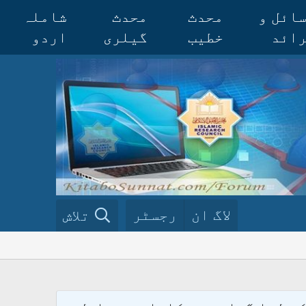
ائل و
محدث
محدث
شاملہ
ائد
خطیب
گیلری
اردو
لاگ ان
رجسٹر
تلاش