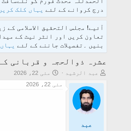
درج کروانے کے لئے
یہاں کلک کریں
آئیے! مجلس التحقیق الاسلامی کے ز
تعاون کریں اور انٹر نیٹ کے میدان
بنیں ۔تفصیلات جاننے کے لئے
یہاں 
عشرہ ذوالحجہ و قربانی کے
م
ت
عبد الرشید
مئی 22، 2026
و
ا
مئی 22، 2026
ض
ر
و
ی
ع
خ
ک
آ
ا
غ
عبد
آ
ا