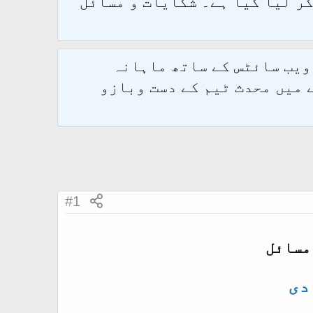
و 2.1.7 پر کامیابی سے منتقل کر لیا گیا ہے۔ شکایات و مسائل
 ویب سائٹس کے ساتھ ماہانہ
 میں محدث ٹیم کے دست وبازو
#1
مسائل
دی