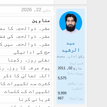
مئی 22، 2026
عناوین
عشرہ ذوالحجہ کا مع
عشرہ ذوالحجہ کی فض
عبد
عشرہ ذوالحجہ میں ک
الرشید
حج کی ادائیگی
رکن ادارہ محدث
نفلی روزہ رکھنا
شمولیت
یوم عرفہ کا روزہ ر
مارچ 02، 2011
پیغامات
اللہ تعالیٰ کا ذکر
5,575
کثرت سے تکبیرات کا
ری ایکشن
اسکور
تکبیرات کے کلمات
9,999
پوائنٹ
667
قربانی کرنا
قربانی کے احکام و 