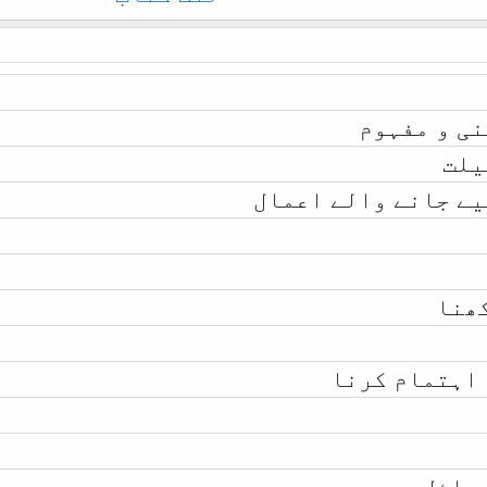
نی و مفہوم
یلت
یے جانے والے اعمال
کھنا
 اہتمام کرنا
مسائل