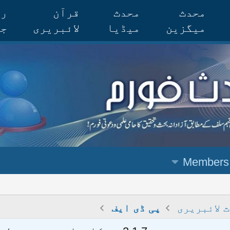
محدث
محدث
قرآن
رس
میگزین
میڈیا
لائبریری
جر
Members
 لائبریری
پی ڈی ایف