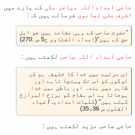
فقير کے عزيز ہيں اور فقير سے تعلق
حاجی امداداللہ مہاجر مکی
کے بارے ميں
رکھتے ہيں۔ " ( شمائم امداديہ ص 32 و
کليات امداديہ ص 218)
اشرف علی تھانوی
فرماتے ہيں کہ:
"حضرت صاحب کے وہی عقاعد ہيں جو اہل
حق کے ہيں"(امداد الفتاوی ج5 ص :270)
حاجی امداد اللہ صاحب
لکھتے ہيں :
اس مرتبے ميں خدا کا خليفہ ہو کر
لوگوں کو اس تک پہنچا تاہے اور
ظاہر ميں بندہ اور باطن ميں خدا
ہوجاتا ہے اس مقام کو برزخ البرازخ
کہتے ہيں" (کليات امداديہ/ ضياء
القلوب ص 35،36)
حاجی صاحب مزيد لکھتے ہيں :