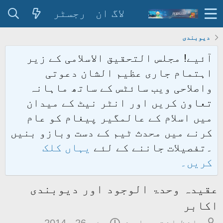
لاگ ان
رجسٹر
دیوبندی
آئیے! مجلس التحقیق الاسلامی کے زیر
اہتمام جاری عظیم الشان دعوتی
واصلاحی ویب سائٹس کے ساتھ ماہانہ
تعاون کریں اور انٹر نیٹ کے میدان
میں اسلام کے عالمگیر پیغام کو عام
کرنے میں محدث ٹیم کے دست وبازو بنیں
۔تفصیلات جاننے کے لئے
یہاں کلک
کریں۔
عقیدہ وحدۃ الوجود اور دیوبندی
اکابر
م
ت