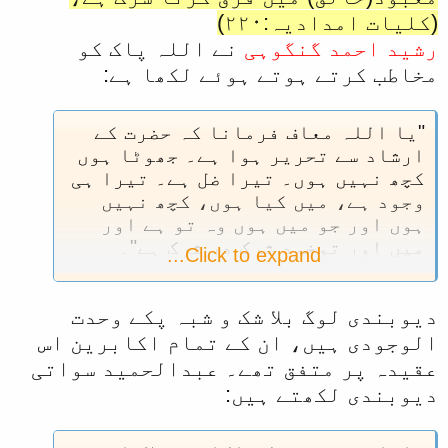
(کلیات امدادیہ:۲۲۰)
رشيد احمد گنگوہی
نے اللہ پاک کو
مخاطب کرتے ہوتے ہوئے لکھا ہے:
"يا اللہ معاف فرمانا کہ حضرت کے
ارشاد سے تحرير ہوا ہے۔ جھوٹا ہوں
کچھ نہيں ہوں۔ تيرا ضل ہے۔ تيرا ہی
وجود ہے، ميں کيا ہوں، کچھ نہيں
ہوں اور جو ميں ہوں وہ تو ہے اور
ميں اور توخود شرک در شرک ہے"۔
Click to expand...
استغفراللہ (مکاتب رشيديہ ص10 و
فضائل صدقات حصہ دوم ص (556)
دیوبندی لوگ بلا شک و شبہ پکے وحدت
الوجودی ہیں، ان کے تمام اکابرین اس
عقیدہ پر متفق تھے۔ عبدالحمید سواتی
دیوبندی لکھتے ہیں: