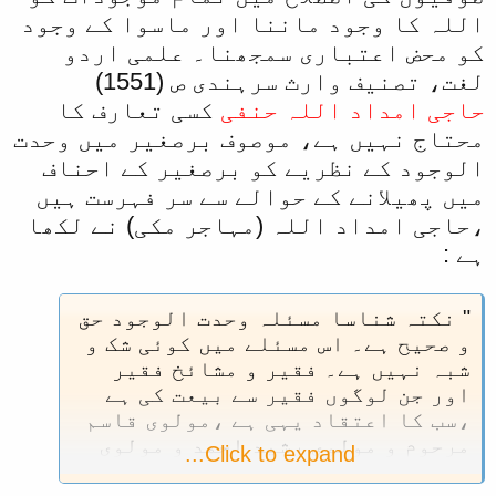
اللہ کا وجود ماننا اور ماسوا کے وجود
کو محض اعتباری سمجھنا۔ علمی اردو
لغت، تصنيف وارث سرہندی ص (1551)
حاجی امداد اللہ حنفی
کسی تعارف کا
محتاج نہیں ہے، موصوف برصغیر میں وحدت
الوجود کے نظریے کو برصغیر کے احناف
میں پھیلانے کے حوالے سے سر فہرست ہیں
،حاجی امداد اللہ (مہاجر مکی) نے لکھا
ہے :
" نکتہ شناسا مسئلہ وحدت الوجود حق
و صحيح ہے۔ اس مسئلے ميں کوئی شک و
شبہ نہيں ہے۔ فقير و مشائخ فقير
اور جن لوگوں فقير سے بیعت کی ہے
،سب کا اعتقاد يہی ہے ،مولوی قاسم
مرحوم و مولوي رشيد احمد و مولوی
Click to expand...
يعقوب، مولویاحمد حسن صاحب ہم