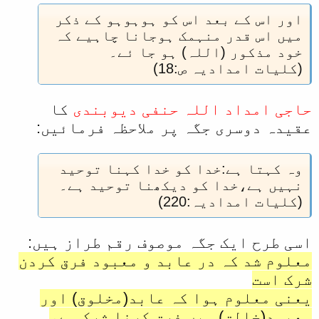
اور اس کے بعد اس کو ہوہوہو کے ذکر
ميں اس قدر منہمک ہوجانا چاہیے کہ
خود مذکور (اللہ) ہو جا ئے۔
(کليات امداديہ ص:18)
حاجی امداد اللہ حنفی دیوبندی
کا
عقیدہ دوسری جگہ پر ملاحظہ فرمائیں:
وہ کہتا ہے:خدا کو خدا کہنا توحید
نہیں ہے،خدا کو دیکھنا توحید ہے۔
(کلیات امدادیہ:220)
اسی طرح ایک جگہ موصوف رقم طراز ہیں:
معلوم شد کہ در عابد و معبود فرق کردن
شرک است
یعنی معلوم ہوا کہ عابد(مخلوق) اور
معبود(خالق) میں فرق کرنا شرک ہے،