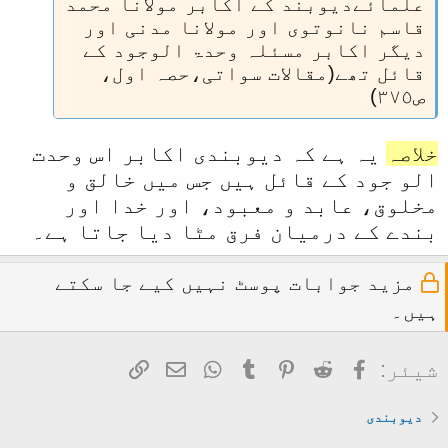
علمائےدیوبند کے اکابر مولانا محمد
قاسم نانوتوی اور مولانا مدنی اور
دیگر اکابر مسئلہ وحدۃ الوجود کے
قائل تھے(مقالات سواتی،حصہ اول،
ص٣٧٥)
خلاصہ
يہ ہے کہ ديوبندی اکابر اس وحدت
الو جود کے قائل ہيں جس ميں خالق و
مخلوق، عابد و معبود، اور خدا اور
بندے کے درميان فرق مٹا ديا جاتا ہے۔
مزید جوابات پوسٹ نہیں کیے جا سکتے
ہیں۔
Facebook
Reddit
Pinterest
Tumblr
WhatsApp
ای میل
Link
شیئر:
دیوبندی