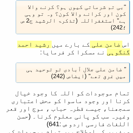
''بی تم شرماتی کيوں ہو؟ کرنے والا
ل
کون اور کرانے والا کون؟ وہ تو وہی
ا
ہے" استغفراللہ (تذکرۃ الرشيد ج2 ص
؛242)
اس
ضامن علی
کے بارے ميں
رشيد احمد
گنگوہی
نے مسکرا کر فرمايا:
" ضامن علی جلال آبادی تو توحيد ہی
ميں غرق تھے" (ايضا‎ص (242)
تمام موجودات کو اللہ کا وجود خيال
کرنا اور وجود ماسوا کو محض اعتباری
سمجھنا، جيسے قطرہ حباب ، موج اور قعر
وغيرہ سب کو پانی معلوم کرنا۔ (حسن
اللغات فارسی اردو ص :641)
صوفيوں کی اصطلاح ميں تمام موجودات کو