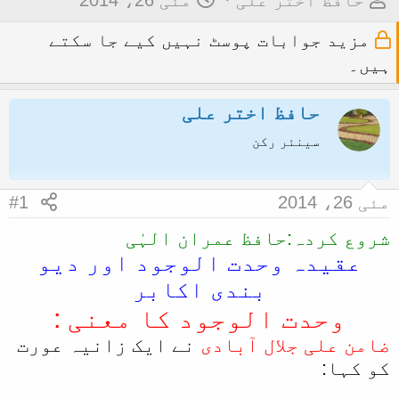
حافظ اختر علی
مئی 26، 2014
و
ا
مزید جوابات پوسٹ نہیں کیے جا سکتے
ض
ر
ہیں۔
و
ی
ع
خ
حافظ اختر علی
ک
آ
سینئر رکن
ا
غ
آ
ا
غ
ز
مئی 26، 2014
#1
ا
شروع کردہ:حافظ عمران الہٰی
ز
عقيدہ وحدت الوجود اور دیو
ک
بندی اکابر
ر
وحدت الوجود کا معنی :
ن
ضامن علی جلال آبادی
نے ايک زانيہ عورت
ے
کو کہا:​
و
ا