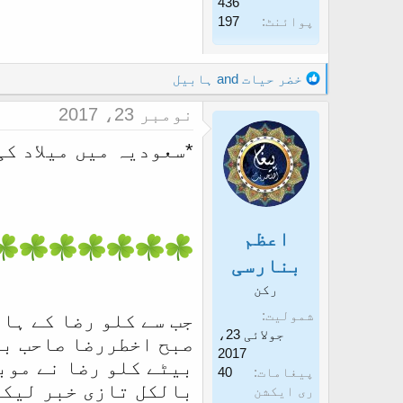
436
پوائنٹ
197
R
خضر حیات
and
ہابیل
e
نومبر 23، 2017
a
c
*سعودیہ میں میلاد کی
t
i
o
n
s
اعظم
:
بنارسی
رکن
شمولیت
جب سے کلو رضا کے ہات
جولائی 23،
صبح اخطررضا صاحب بی
2017
بیٹے کلو رضا نے موب
پیغامات
40
بالکل تازی خبر لیکن
ری ایکشن