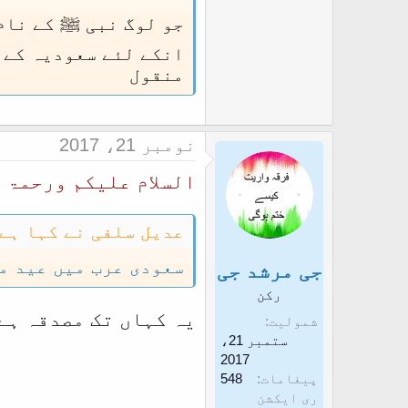
جو لوگ نبی ﷺ کے نام
انکے لئے سعودیہ کے نام سے 12 ربیع الاول منانے کی بات گھڑن
منقول
نومبر 21، 2017
السلام علیکم ورحمۃ 
عدیل سلفی نے کہا ہے:
سعودی عرب میں عید م
جی مرشد جی
رکن
یہ کہاں تک مصدقہ ہے
شمولیت
ستمبر 21،
2017
پیغامات
548
ری ایکشن