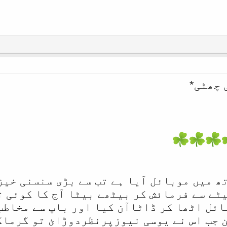
 چھٹی*
ھ میں موبائل آیا ہے تب سے بڑی سنسنی خیز
ٹے سے فرمائش کر بیٹھے بیٹا آج کا کوئی ت
ائل اٹھا کر ڈاٹاآن کیا اور باپ سے مخاطب
 جب اس نے یوسی نیوزپرنظردوڑائ تو گرماگ