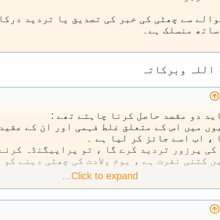
والے سے چھٹی کی خبر کی تصدیق یا تردید درکا
ساتھ منسلک ہے۔
 اللہ وبرکاتہ
اید دو مقصد حاصل کرنا چاہتے تھے :
وں میں اس کے متعلق غلط فہمی اور ان کے عقیدہ
، اب اسے جائز کر لیا ہے ۔
 کی پرزور تردید کرے گا ، تو پراپیگنڈہ کرنے
 کتنی نفرت ہے ، یوم ولادت کی چھٹی دینے کو ت
۔
Click to expand...
حاصل ہوگیا ، جب کہ دوسرے میں بری طرح ناکام
دینے سے گریز کیا ہے ۔
یہ میں نام نشان تک نظر نہیں آیا۔ مطلب ٹویٹ
ں ایک پوسٹ تک دیکھنے کو نہیں ملی ۔