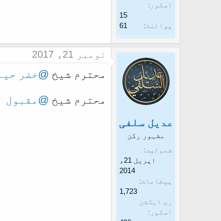
اسکور
15
پوائنٹ
61
نومبر 21، 2017
محترم شیخ
@خضر حیا
محترم شیخ
@مقبول ا
عدیل سلفی
مشہور رکن
شمولیت
اپریل 21،
2014
پیغامات
1,723
ری ایکشن
اسکور