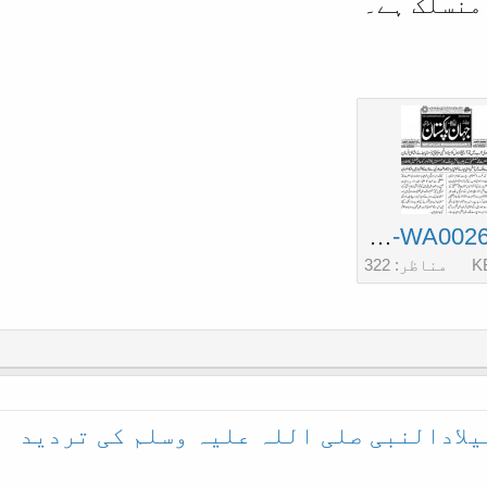
منسلک ہے۔
IMG-20171121-WA0026.jpg
مناظر: 322
یلادالنبی صلی اللہ علیہ وسلم کی تردید