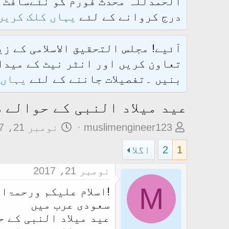
درج کروانے کے لئے
یہاں کلک کریں
آئیے! مجلس التحقیق الاسلامی کے ز
تعاون کریں اور انٹر نیٹ کے میدان
بنیں ۔تفصیلات جاننے کے لئے
یہاں 
عید میلاد النبی کے حوالے 
م
ت
muslimengineer123
نومبر 21، 2017
و
ا
1
2
اگلا
ض
ر
و
ی
نومبر 21، 2017
ع
خ
M
!اسلام علیکم ورحمۃا
ک
آ
سعودی عرب میں
ا
غ
عید میلاد النبی کے 
آ
ا