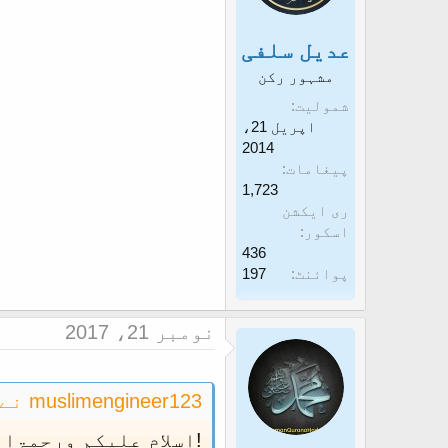
n
s
عدیل سلفی
:
مشہور رکن
شمولیت
اپریل 21،
2014
پیغامات
1,723
ری ایکشن
اسکور
436
پوائنٹ
197
نومبر 21، 2017
muslimengineer123 نے کہا ہے:
!اسلام علیکم ورحمۃا