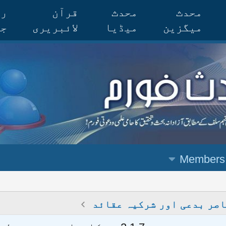
محدث
محدث
قرآن
رس
میگزین
میڈیا
لائبریری
جر
Members
صر بدعی اور شرکیہ عقائد