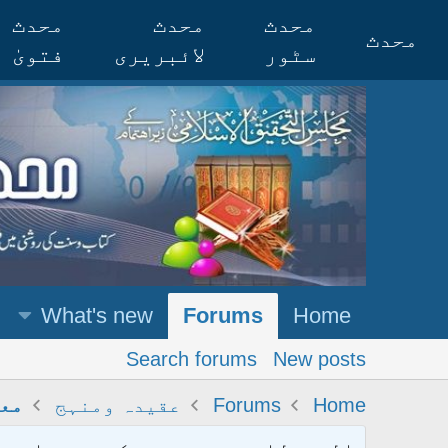
محدث
محدث
محدث
محدث
سٹور
لائبریری
فتویٰ
What's new
Forums
Home
Search forums
New posts
Home
Forums
عقیدہ ومنہج
معا