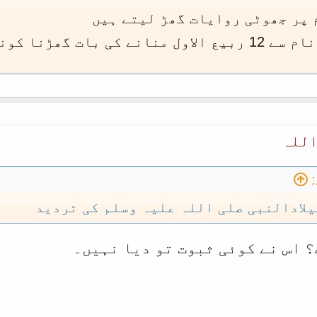
 پر جھوٹی روایات گھڑ لیتے ہیں
ا کونسی بڑی بات ہے !
اللہ
یلادالنبی صلی اللہ علیہ وسلم کی تردید
؟ اس نے کوئی ثبوت تو دیا نہیں۔