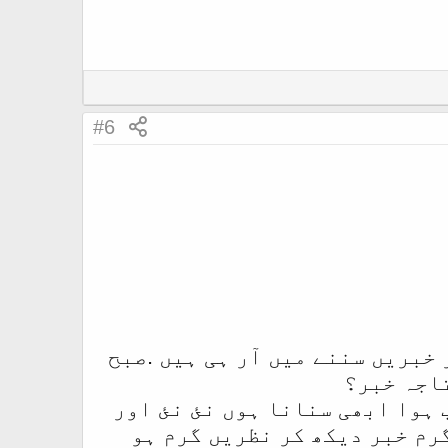
#6
 خبریں سننے میں آر ہی ہیں .صبح
اجہ خبر؟
 ہوا ابھی سنانا ہوں نئ نئ اور
رم خبر دیکھ کر نظریں گرم ہو