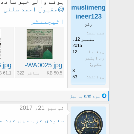
ہونے والی خبر ساتھ 
muslimeng
غ
ز
@مقبول احمد سلفی
ا
ineer123
اٹیچمنٹس
ز
رکن
ک
شمولیت
ستمبر 12،
ر
2015
ن
پیغامات
12
ے
ری ایکشن
IMG-20171121-WA0025.jpg
اسکور
و
3
90.5 KB
مناظر: 322
61.1 KB
ا
پوائنٹ
53
ل
ا
R
ہود
and
ہابیل
e
نومبر 21، 2017
a
c
سعودی عرب میں عید م
t
i
o