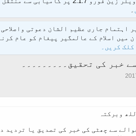
الحمدللہ محدث فورم کو نئےسافٹ ویئر زین فور
۔
یر اہتمام جاری عظیم الشان دعوتی واصلاحی
 میں اسلام کے عالمگیر پیغام کو عام کرنے
کلک کریں۔
سے خبر کی تحقیق۔۔۔۔۔۔۔۔۔
للھ وبرکتہ
حوالے سے چھٹی کی خبر کی تصدیق یا تردید د