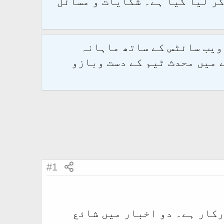
و 2.1.7 پر کامیابی سے منتقل کر لیا گیا ہے۔ شکایات و مسائل
 ویب سائٹس کے ساتھ ماہانہ
 میں محدث ٹیم کے دست وبازو
#1
رکار ہے۔ دو اخبار میں شائع