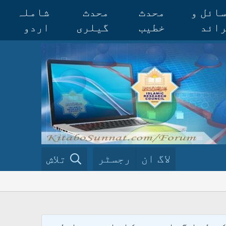
ائل و
محدث
محدث
شاملہ
ائد
خطیب
گیلری
اردو
لاگ ان
رجسٹر
تلاش