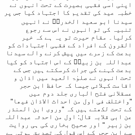
اپنی اسی فقہی بصیرت کے تحت انہوں نے
خطبہ عید کی تقدیم کا اجتہاد کیا جس پر
سیدنا ابو سعید الخدریؓ نے انہیں
تنبیہ کی تو انہوں نے اس سے رجوع
کرلیا۔ مقام حیرت تو یہ ہے کہ خیر
القرون کے افراد کے فقہی اجتہادات کو
بدعت کے زمرے میں پیش کرنے والے سیدنا
عبداللہ بن زبیرؓ کے اس اجتہاد کو کیا
بدعت کہنے کی جرات کرسکتے ہیں جس کے
تحت انہوں نے صلوٰۃ العید میں اذان و
اقامت کہلائی جیسا کہ حافظ ابن حجر
عسقلانی فتح الباری جلد دوم میں
"واختلف فی اول من احداث الاذان فیھا"
کے تحت لکھتے ہیں کہ "وروی ابن المنذر
عن ابی قلابہ قال: اول من احدثہ عبداللہ
بن زبیر " اور صحیح بخاری کی ہی روایت
سے ابن حجر کے اس قول کی تصدیق ہوتی ہے