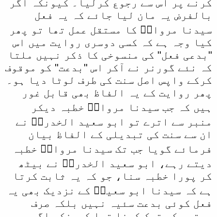
کرنے پر اس سے رجوع کرلیا۔ کیونکہ اگر
بالفرض یہ مان لیا جائے کہ یہ فعل
سیدنا مروانؓ کا مستقل عمل تھا تو پھر
کیا وجہ ہے کہ کسی دوسری روایت میں اس
"بدعی فعل" کی منسوخی کا ذکر نہیں ملتا
کہ نئے گورنر نے آکر اس "بدعت" کو موقوف
کرکے واپس اصل سنت کی طرف لوٹا دیا ہو۔
پھر روایت کے یہ الفاظ بھی قابل غور
ہیں کہ جب سیدنا مروانؓ خطبہ دیکر
منبر سے اترے تو ابو سعید الخدریؓ نے
ان سے سنت کی تبدیلی کے الفاظ بیان
فرمائے گویا جب تک سیدنا مروانؓ خطبہ
دیتے رہے، ابو سعید الخدریؓ نے بیٹھ
کر پورا خطبہ سنا، جو کہ یہ ثابت کرتا
ہے کہ سیدنا ابو سعیدؓ کے نزدیک بھی یہ
فعل کوئی بدعت سئیہ نہیں بلکہ صرف
مستحب کو ترک کرنا تھا کیونکہ اگر یہ