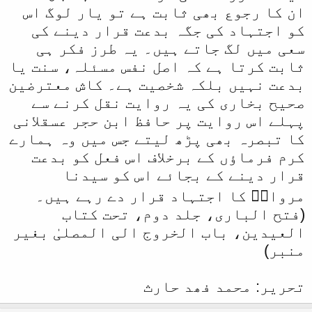
ان کا رجوع بھی ثابت ہے تو یار لوگ اس
کو اجتہاد کی جگہ بدعت قرار دینے کی
سعی میں لگ جاتے ہیں۔ یہ طرز فکر ہی
ثابت کرتا ہے کہ اصل نفس مسئلہ، سنت یا
بدعت نہیں بلکہ شخصیت ہے۔ کاش معترضین
صحیح بخاری کی یہ روایت نقل کرنے سے
پہلے اس روایت پر حافظ ابن حجر عسقلانی
کا تبصرہ بھی پڑھ لیتے جس میں وہ ہمارے
کرم فرماؤں کے برخلاف اس فعل کو بدعت
قرار دینے کے بجائے اس کو سیدنا
مروانؓ کا اجتہاد قرار دے رہے ہیں۔
(فتح الباری، جلد دوم، تحت کتاب
العیدین، باب الخروج الی المصلیٰ بغیر
منبر)
تحریر: محمد فھد حارث