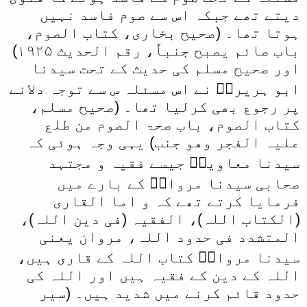
دیتے تھے جبکہ اس سے صوم فاسد نہیں
ہوتا تھا۔ (صحیح بخاری، کتاب الصوم،
باب صائم یصبح جنباً، رقم الحدیث ۱۹۲۵)
اور صحیح مسلم کی حدیث کے تحت سیدنا
ابو ہریرہؓ نے اس مسئلہ س سے توجہ دلانے
پر رجوع بھی کرلیا تھا۔ (صحیح مسلم،
کتاب الصوم، باب صحۃ الصوم من طلع
علیہ الفجر وھو جنب) یہی وجہ ہوئی کہ
سیدنا معاویہؓ جیسے فقیہ و مجتہد
صحابی سیدنا مروانؓ کے بارے میں
فرمایا کرتے تھے کہ و اما القاری
(الکتاب اللہ)، الفقیہ (فی دین اللہ)،
المتشدد فی حدود اللہ، مروان یعنی
سیدنا مروانؓ کتاب اللہ کے قاری ہیں،
اللہ کے دین کے فقیہ ہیں اور اللہ کی
حدود قائم کرنے میں شدید ہیں۔ (سیر