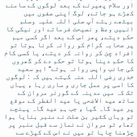
اور سلام پھیرنے کے بعد لوگوں کے سامنے
کھڑے ہو جاتے، لوگ اپنی صفوں میں
بیٹھے رہتے آپ صلی اللہ علیہ وسلم
انہیں وعظ و نصیحت فرماتے اور نیکی کا
حکم دیتے، پھر اس کے بعد اگر کسی مہم
پر صحابہ کرام کو روانہ کرنا ہوتا تو
افراد چن کر روانہ کر دیتے، یا کسی کام
کا حکم دینا ہوتا تو حکم دے کر گھروں
کی جانب واپس روانہ ہوتے" ابو سعید
خدری رضی اللہ عنہ کہتے ہیں کہ : لوگوں
کا اسی پر عمل جاری و ساری رہا ، یہاں
تک کہ میں مدینہ کے گورنر مروان کے
ساتھ عید الاضحی یا عید الفطر کے موقع
پر عید گاہ گیا ، جب ہم عید گاہ پہنچے
تو وہاں کثیر بن صلت نے منبر بنایا ہوا
تھا، تو مروان نے نماز سے قبل منبر پر
چڑھنا چاہا تو میں نے اس کے کپڑے سے