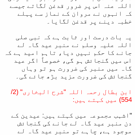
اللہ عنہ اس پر ضرور قدغن لگاتے جیسے
کہ انہوں نے مروان کے نماز سے پہلے
خطبہ دینے پر قدغن لگایا۔
یہ بات درست اور ثابت ہے کہ نبی صلی
اللہ علیہ وسلم نے منبر عید گاہ لے
جانے کا حکم نہیں دیا، تاہم امید ہے کہ
اس میں گنجائش ہو گی، خصوصاً اگر عید
گاہ میں منبر کی ضرورت ہو تو وہاں
گنجائش کی ضرورت مزید بڑھ جائے گی۔
ابن بطال رحمہ اللہ "شرح البخاری" (2/
554) میں کہتے ہیں:
"اشہب مجموعہ میں کہتے ہیں: عیدین کے
دن منبر عید گاہ لے جانے کی گنجائش
موجود ہے، چاہے تو منبر عید گاہ لے