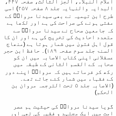
اعلام النبلاء، الجز الثالث، صفحہ ۴۴۷،
البدایہ والنہایہ جلد ۸ صفحہ ۲۵۷) اسی
طرح ابن تیمیہ نے بھی سیدنا مروانؓ کے
مفتی ہونے کی صراحت کی ہے اور لکھا ہے
کہ جامعین صحاح نے سیدنا مروانؓ سے
متعدد احادیث کی تخریج کی ہے اور ان کا
قول اہل فتویٰ میں شمار ہوتا ہے (منھاج
السنۃ جلد سوم صفحہ ۱۸۹)۔ حافظ ابن حجر
عسقلانی اپنی کتاب الاصابہ میں ان کو
صحابہ کے القسم الثانی کے طبقہ میں
رکھ کر فرماتے ہیں کہ مروانؓ اپنے دور
کے فقہاء میں شمار کئے جاتے تھے۔
(الاصابہ جلد ۵ تحت الترجمہ مروان بن
الحکم)
گویا سیدنا مروانؓ کی حیثیت ہم عصر
امت میں ایک مجتہد و فقیہ کی تھی اور