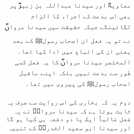
معاویہؓ اور سیدنا عبداللہ بن زبیرؓ پر
بھی اس بدعت کے اجراء کا الزام
لگائینگے جبکہ حقیقت میں سیدنا مروانؓ
نے تو یہ فعل ان اصحاب رسولﷺ کے بعد
یعنی ان کی اتباع میں ادا کیا تھا۔
المختصر سیدنا مروانؓ کا یہ فعل کسی
طور سے بدعت نہیں بلکہ اپنے ماقبل
اصحاب رسولﷺ کی پیروی میں تھا۔
دوم یہ کہ بخاری کی اس روایت سے صرف یہ
ثابت ہوتا ہے کہ سیدنا مروانؓ نے یہ
فعل غالباً ایک یا دو دفعہ ہی کیا ہو گا
اور سیدنا ابو سعید الخدریؓ کے تنبیہ