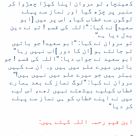
کھینچا، تو مروان اپنا کپڑا چھڑوا کر
منبر پر چڑھ گیا اور نماز سے پہلے
لوگوں سے خطاب کیا، اس پر میں [ابو
سعید] نے کہا: "اللہ کی قسم ! تم نے دین
بدل دیا ہے"
تو مروان نے کہا: "ابو سعید! جو باتیں
تم جانتے ہو [ان کا دور ]اب نہیں رہا"
ابو سعید نے جواب دیا: "اللہ کی قسم ! جو
باتیں میرے علم میں ہیں وہ ان سے کہیں
بہتر ہیں جو میرے علم میں نہیں ہیں!"
مروان نے کہا: "لوگ نماز کے بعد ہمارے
خطاب کیلیے بیٹھتے نہیں تھے، اس لیے
میں نے اپنے خطاب کو ہی نماز سے پہلے
کر دیا"
ابن قیم رحمہ اللہ کہتے ہیں: