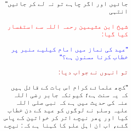
جائیں اور اگر چاہے تو نہ لے کر جائیں"
انتہی
شیخ ابن عثیمین رحمہ اللہ سے استفسار
کیا گیا:
"عید کی نماز میں امام کیلیے منبر پر
خطاب کرنا مسنون ہے؟"
تو انہوں نے جواب دیا:
"کچھ علمائے کرام اس بات کے قائل ہیں
کہ یہ سنت ہے؛ کیونکہ جابر رضی اللہ
عنہ کی حدیث میں ہے کہ نبی صلی اللہ
علیہ وسلم نے لوگوں کو عید کے دن خطاب
کیا اور پھر نیچے اتر کر خواتین کے پاس
گئے، اب ان اہل علم کا کہنا ہے کہ: نیچے