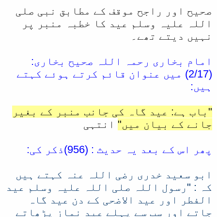
صحیح اور راجح موقف کے مطابق نبی صلی
ا
اللہ علیہ وسلم عید کا خطبہ منبر پر
نہیں دیتے تھے۔
امام بخاری رحمہ اللہ صحیح بخاری:
(2/17) میں عنوان قائم کرتے ہوئے کہتے
ہیں:
"باب ہے: عید گاہ کی جانب منبر کے بغیر
جانے کے بیان میں"
انتہی
پھر اس کے بعد یہ حدیث : (956)ذکر کی:
ابو سعید خدری رضی اللہ عنہ کہتے ہیں
کہ : "رسول اللہ صلی اللہ علیہ وسلم عید
الفطر اور عید الاضحی کے دن عید گاہ
جاتے اور سب سے پہلے عید نماز پڑھاتے