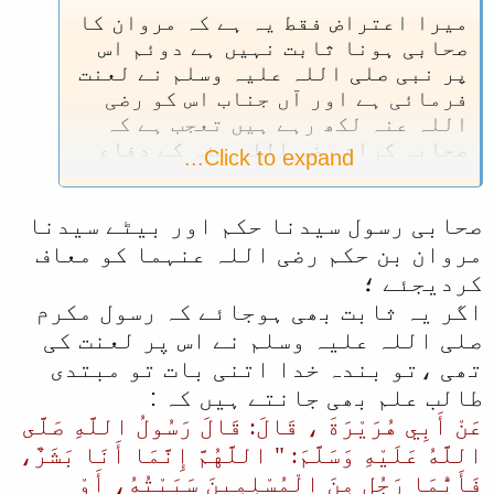
میرا اعتراض فقط یہ ہے کہ مروان کا
صحابی ہونا ثابت نہیں ہے دوئم اس
پر نبی صلی اللہ علیہ وسلم نے لعنت
فرمائی ہے اور آں جناب اس کو رضی
اللہ عنہ لکھ رہے ہیں تعجب ہے کہ
صحابہ کرام رضی اللہ عنہ کے دفاع
Click to expand...
کی بات کرنے والے یہ بھول جاتے ہیں
کہ یہ وہی ملعون ہے جو مدینہ کے
صحابی رسول سیدنا حکم اور بیٹے سیدنا
منبر سے علی رضی اللہ عنہ کو برا
بھلا کہتا تھا۔
مروان بن حکم رضی اللہ عنہما کو معاف
کردیجئے ؛
اگر یہ ثابت بھی ہوجائے کہ رسول مکرم
صلی اللہ علیہ وسلم نے اس پر لعنت کی
تھی ،تو بندہ خدا اتنی بات تو مبتدی
طالب علم بھی جانتے ہیں کہ :
عَنْ أَبِي هُرَيْرَةَ ، قَالَ: قَالَ رَسُولُ اللَّهِ صَلَّى
اللَّهُ عَلَيْهِ وَسَلَّمَ: " اللَّهُمَّ إِنَّمَا أَنَا بَشَرٌ،
فَأَيُّمَا رَجُلٍ مِنَ الْمُسْلِمِينَ سَبَبْتُهُ، أَوْ