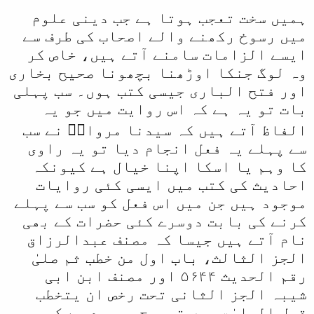
ہمیں سخت تعجب ہوتا ہے جب دینی علوم
میں رسوخ رکھنے والے اصحاب کی طرف سے
ایسے الزامات سامنے آتے ہیں، خاص کر
وہ لوگ جنکا اوڑھنا بچھونا صحیح بخاری
اور فتح الباری جیسی کتب ہوں۔ سب پہلی
بات تو یہ ہے کہ اس روایت میں جو یہ
الفاظ آتے ہیں کہ سیدنا مروانؓ نے سب
سے پہلے یہ فعل انجام دیا تو یہ راوی
کا وہم یا اسکا اپنا خیال ہے کیونکہ
احادیث کی کتب میں ایسی کئی روایات
موجود ہیں جن میں اس فعل کو سب سے پہلے
کرنے کی بابت دوسرے کئی حضرات کے بھی
نام آتے ہیں جیسا کہ مصنف عبدالرزاق
الجز الثالث، باب اول من خطب ثم صلیٰ
رقم الحدیث ۵۶۴۴ اور مصنف ابن ابی
شیبہ الجز الثانی تحت رخص ان یتخطب
قبل الصلوٰۃ میں تصریح موجود ہے کہ