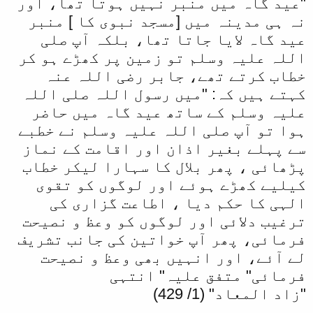
"عید گاہ میں منبر نہیں ہوتا تھا، اور
نہ ہی مدینہ میں [مسجد نبوی کا ] منبر
عید گاہ لایا جاتا تھا، بلکہ آپ صلی
اللہ علیہ وسلم تو زمین پر کھڑے ہو کر
خطاب کرتے تھے، جابر رضی اللہ عنہ
کہتے ہیں کہ: "میں رسول اللہ صلی اللہ
علیہ وسلم کے ساتھ عید گاہ میں حاضر
ہوا تو آپ صلی اللہ علیہ وسلم نے خطبے
سے پہلے بغیر اذان اور اقامت کے نماز
پڑھائی ، پھر بلال کا سہارا لیکر خطاب
کیلیے کھڑے ہوئے اور لوگوں کو تقوی
الہی کا حکم دیا ، اطاعت گزاری کی
ترغیب دلائی اور لوگوں کو وعظ و نصیحت
فرمائی، پھر آپ خواتین کی جانب تشریف
لے آئے، اور انہیں بھی وعظ و نصیحت
فرمائی" متفق علیہ" انتہی
"زاد المعاد" (1/ 429)