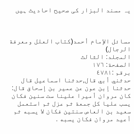
یہ مسند البزار کی صحیح احادیث ہیں
مسائل الإمام أحمد(كتاب العلل ومعرفة
الرجال)
المجلد: الثالث
الصفحة: ١٧٦
برقم :٤٧٨١
حدثني أبي قال,حدثنا اسماعيل قال
حدثنا إبن عون عن عمير بن إسحاق قال:
كان مروان أميرا علينا ست سنين فكان
يسب عليا كل جمعة ثم عزل ثم استعمل
سعيد بن العاص سنتين فكان لا يسبه ثم
أعيد مروان فكان يسبه .