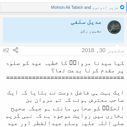
R
عزیر ادونوی
and
Mohsin Ali Tabish
e
a
عدیل سلفی
c
t
مشہور رکن
i
o
n
ستمبر 30، 2018
#2
s
:
کیا سیدنا مروانؓ کا خطبہ عید کو صلوٰۃ
پر مقدم کرنا بدعت تھا؟
================================
ایک بہت ہی فاضل دوست نے بتایا کہ ایک
صاحب معترض ہوئے کہ تم مروان بن
الحکمؓ کو صحابی مانتے ہو جبکہ صحیح
بخاری میں روایت موجود ہے کہ نبی کریم
صلی اللہ علیہ وسلم عیدالفطر اور عید