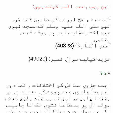
ابن رجب رحمہ اللہ کہتے ہیں:
" عیدین ، حج اور دیگر خطبوں کے علاوہ
نبی صلی اللہ علیہ وسلم کے مسجد نبوی
میں اکثر خطاب منبر پر ہوتے تھے۔"
انتہی
"فتح الباری" (3/ 403)
مزید کیلیے سوال نمبر: (49020)
دوم:
ایسے جزوی مسائل کو اختلافات ، تصادم،
اور مسلمانوں میں پھوٹ کی بنیاد نہیں
بنانا چاہیے، اور نہ ہی جلد بازی کرتے
ہوئے ان پر بدعت کا فتوی لگانا چاہیے،
اگر یہ عمل بدعت ہوتا تو ابو سعید رضی