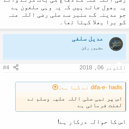
یہ بھول جاتے ہیں کہ یہ وہی ملعون ہے
جو مدینہ کے منبر سے علی رضی اللہ عنہ
کو برا بھلا کہتا تھا۔
عدیل سلفی
مشہور رکن
اکتوبر 06، 2018
#4
difa-e- hadis نے کہا ہے:
اس پر نبی صلی اللہ علیہ وسلم نے
لعنت فرمائی ہے
اس کا حوالہ درکار ہے!