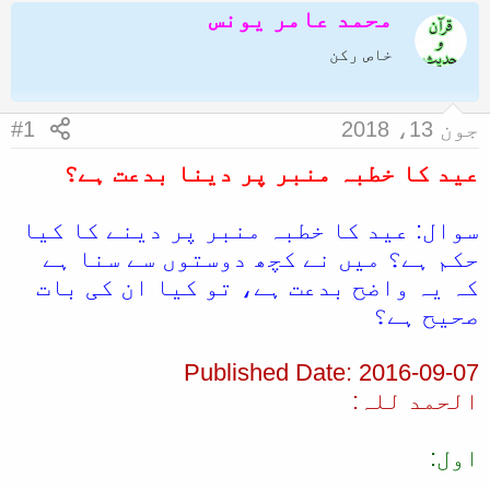
محمد عامر یونس
ض
ر
و
ی
خاص رکن
ع
خ
ک
آ
جون 13، 2018
#1
ا
غ
عید کا خطبہ منبر پر دینا بدعت ہے؟
آ
ا
غ
ز
سوال: عید کا خطبہ منبر پر دینے کا کیا
ا
حکم ہے؟ میں نے کچھ دوستوں سے سنا ہے
ز
کہ یہ واضح بدعت ہے، تو کیا ان کی بات
ک
صحیح ہے؟
ر
ن
Published Date: 2016-09-07
ے
الحمد للہ:
و
ا
اول:
ل