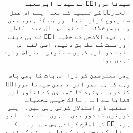
سیدنا مروانؓ نے سیدنا ابو سعید
الخدریؓ کی تنبیہ کے بعد اپنے اس عمل
سے رجوع کرلیا تھا اور جب ۶۴ ہجری میں
وہ برسرخلافت آئے تو اس سال عید الفطر
اور عید الاضحٰی کے خطبہ آپؓ نے ہی دیئے
اور سنت کے مطابق دئیے، اسی لئے اس
بابت دوبارہ کہیں سے کوئی اعتراض وارد
نہیں ہوا۔
پھر معترضین کو ذرا اس بات کا بھی پاس
رہے کہ ہم عصر افراد میں سیدنا مروانؓ
کا درجہ مجتہد کا تھا جن کے فتاویٰ اور
قضایا سے امام مالک جیسی شخصیات
استنباط و استدلال کرتی رہی ہیں۔ اپنی
گورنری کے دور میں انہوں نے سیدنا ابو
ہریرہؓ کی اصلاح کرائی جس میں وہ ایک
مسئلہ کے تحت صوم کے فاسد ہونے کا فتوی