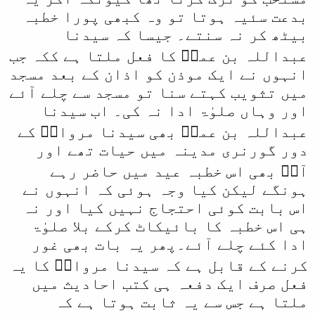
بدعت سئیہ ہوتا تو وہ کبھی پورا خطبہ
بیٹھ کر نہ سنتے۔ جیسا کہ سیدنا
عبداللہ بن عمرؓ کا فعل ملتا ہے ککہ جب
انہوں نے ایک موذن کو اذان کے بعد مسجد
میں تثویب کہتے سنا تو مسجد سے چلے آئے
اور وہاں صلوٰۃ ادا نہ کی۔ اب سیدنا
عبداللہ بن عمرؓ بھی سیدنا مروانؓ کے
دور گورنری مدینہ میں حیات تھے اور
آپؓ بھی اس خطبہ عید میں حاضر رہے
ہونگے لیکن کیا وجہ ہوئی کہ انہوں نے
اس بابت کوئی احتجاج نہیں کیا اور نہ
ہی اس خطبہ کا بائیکاٹ کرکے بلا صلوٰۃ
ادا کئے چلے آئے۔پھر یہ بات بھی غور
کرنے کے قابل ہے کہ سیدنا مروانؓ کا یہ
فعل صرف ایک دفعہ ہی کتب احادیث میں
ملتا ہے جس سے یہ ثابت ہوتا ہے کہ