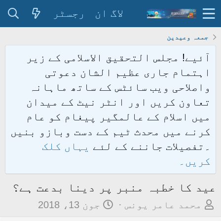
لاگ ان
رجسٹر
جمعہ وعیدین
آئیے! مجلس التحقیق الاسلامی کے زیر
اہتمام جاری عظیم الشان دعوتی
واصلاحی ویب سائٹس کے ساتھ ماہانہ
تعاون کریں اور انٹر نیٹ کے میدان
میں اسلام کے عالمگیر پیغام کو عام
کرنے میں محدث ٹیم کے دست وبازو بنیں
۔تفصیلات جاننے کے لئے
یہاں کلک
کریں۔
عید کا خطبہ منبر پر دینا بدعت ہے؟
م
ت
محمد عامر یونس
جون 13، 2018
و
ا