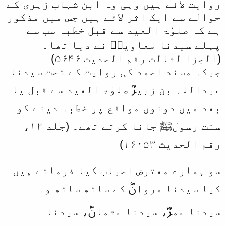
روایت لائے ہیں وہی وہ ابن شہاب زہری کے
حوالے سے ایک اثر لائے ہیں جس میں مذکور
ہے کہ صلوٰۃ العید سے قبل خطبہ سب سے
پہلے سیدنا معاویہؓ نے دیا تھا۔
(الجزا لثالث رقم الحدیث ۵۶۴۶)
جبکہ مسند احمد کی روایت کے تحت سیدنا
عبداللہ بن زبیرؓ صلوٰۃ العید سے قبل یا
بعد میں دونوں مواقع پر خطبہ دینے کو
سنت رسولﷺ جانا کرتے تھے۔ (جلد ۱۲،
رقم الحدیث ۱۶۰۵۳)
سو ہمارے معترض احباب کیا فرماتے ہیں
کیا سیدنا مروانؓ کے ساتھ ساتھ وہ
سیدنا عمرؓ، سیدنا عثمانؓ، سیدنا