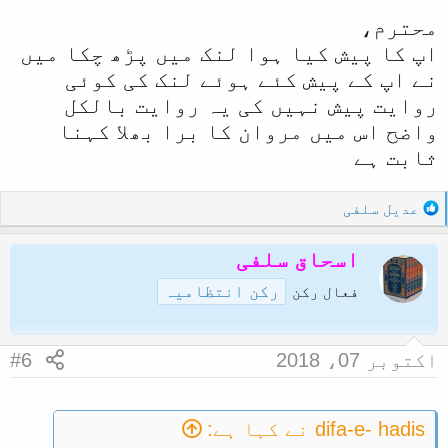
محترم،
اپ کا پیش کیا ہوا لنک میں پڑھ چکا میں
نے اپ کے پیش کئے ہوئے لنک کی کوئی
روایت پیش نہیں کی یہ روایت بالکل
واضح اس میں مروان کا برا بھلا کہنا
ثابت ہے
R
عدیل سلفی
e
a
اسحاق سلفی
c
رکن انتظامیہ
t
فعال رکن
i
o
n
اکتوبر 07، 2018
#6
s
:
difa-e- hadis نے کہا ہے: