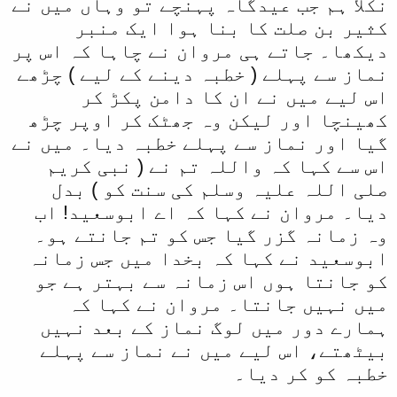
نکلا ہم جب عیدگاہ پہنچے تو وہاں میں نے
کثیر بن صلت کا بنا ہوا ایک منبر
دیکھا۔ جاتے ہی مروان نے چاہا کہ اس پر
نماز سے پہلے ( خطبہ دینے کے لیے ) چڑھے
اس لیے میں نے ان کا دامن پکڑ کر
کھینچا اور لیکن وہ جھٹک کر اوپر چڑھ
گیا اور نماز سے پہلے خطبہ دیا۔ میں نے
اس سے کہا کہ واللہ تم نے ( نبی کریم
صلی اللہ علیہ وسلم کی سنت کو ) بدل
دیا۔ مروان نے کہا کہ اے ابوسعید! اب
وہ زمانہ گزر گیا جس کو تم جانتے ہو۔
ابوسعید نے کہا کہ بخدا میں جس زمانہ
کو جانتا ہوں اس زمانہ سے بہتر ہے جو
میں نہیں جانتا۔ مروان نے کہا کہ
ہمارے دور میں لوگ نماز کے بعد نہیں
بیٹھتے، اس لیے میں نے نماز سے پہلے
خطبہ کو کر دیا۔