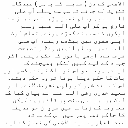
الاضحی کے دن ( مدینہ کے باہر ) عیدگاہ
تشریف لے جاتے تو سب سے پہلے آپ صلی
اللہ علیہ وسلم نماز پڑھاتے، نماز سے
فارغ ہو کر آپ صلی اللہ علیہ وسلم
لوگوں کے سامنے کھڑے ہوتے۔ تمام لوگ
اپنی صفوں میں بیٹھے رہتے، آپ صلی
اللہ علیہ وسلم انہیں وعظ و نصیحت
فرماتے، اچھی باتوں کا حکم دیتے۔ اگر
جہاد کے لیے کہیں لشکر بھیجنے کا
ارادہ ہوتا تو اس کو الگ کرتے۔ کسی اور
بات کا حکم دینا ہوتا تو وہ حکم دیتے۔
اس کے بعد شہر کو واپس تشریف لاتے۔ ابو
سعید خدری رضی اللہ عنہ نے بیان کیا کہ
لوگ برابر اسی سنت پر قائم رہے لیکن
معاویہ کے زمانہ میں مروان جو مدینہ
کا حاکم تھا پھر میں اس کے ساتھ
عیدالفطر یا عید الاضحی کی نماز کے لیے