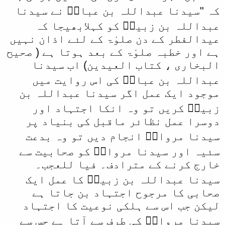
کہ "سیدنا عبداللہ بن عباسؓ نے سیدنا
عبداللہ بن زبیرؓ کو کہلابھیجا کہ
عیدالفطر کے دن صلوٰۃ کے لئے اذان نہیں
ہے اور خطبہ صلوٰۃ کے بعد ہوتا ہے ( صحیح
البخاری ، کتاب العیدین) اب سیدنا
عبداللہ بن عباسؓ کی اس روایت میں
موجود ایک عمل اگر سیدنا عبداللہ بن
زبیرؓ کریں تو وہ انکا اجتہاد اور
دوسرا عمل نظائر ماقبل کی بنیاد پر
سیدنا مروانؓ انجام دیں تو وہ بدعت
سئیہ اور سیدنا مروانؓ کو صحابیت سے
خارج کرنے کے مترادف۔ فیا للعجب۔
سیدنا عبداللہ بن زبیرؓ کا عمل ایک
صحابی کا مرجوح اجتہاد بن جاتا ہے
لیکن جب اس سے ہلکی نوعیت کا اجتہاد
سیدنا مروانؓ کی طرف سے آتا ہے جس سے