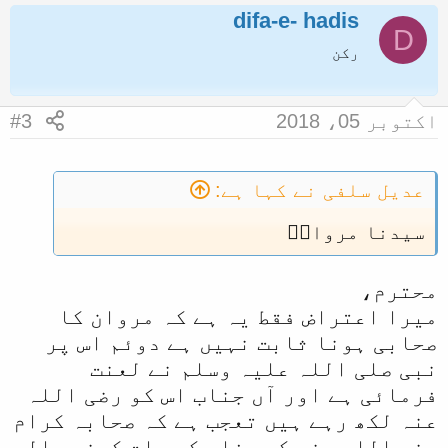
difa-e- hadis
D
رکن
اکتوبر 05، 2018
#3
عدیل سلفی نے کہا ہے:
سیدنا مروانؓ
محترم،
میرا اعتراض فقط یہ ہے کہ مروان کا
صحابی ہونا ثابت نہیں ہے دوئم اس پر
نبی صلی اللہ علیہ وسلم نے لعنت
فرمائی ہے اور آں جناب اس کو رضی اللہ
عنہ لکھ رہے ہیں تعجب ہے کہ صحابہ کرام
رضی اللہ عنہ کے دفاع کی بات کرنے والے