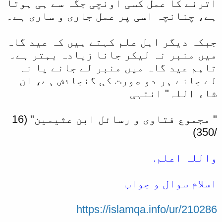
اترنے کا عمل کسی اونچی جگہ سے ہی ہوتا
ہے، چنانچہ اسی پر عمل جاری و ساری ہے۔
جبکہ دیگر اہل علم کہتے ہیں کہ عید گاہ
میں منبر نہ لیکر جانا زیادہ بہتر ہے۔
تاہم عید گاہ میں منبر لے جانے یا نہ
لے جانے ہر دو صورت کی گنجائش ہے، ان
شاء اللہ" انتہی
" مجموع فتاوى و رسائل ابن عثیمین" (16
/350)
واللہ اعلم.
اسلام سوال و جواب
https://islamqa.info/ur/210286