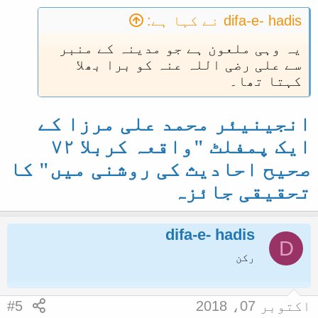
difa-e- hadis نے کہا ہے:
یہ وہی ملعون ہے جو مدینہ کے منبر
سے علی رضی اللہ عنہ کو برا بھلا
کہتا تھا۔
انجینیئر محمد علی مرزا کے
ایک پمفلٹ "واقعہ کربلا ٧٢
صحیح احادیث کی روشنی میں" کا
تحقیقی جائزہ
difa-e- hadis
D
رکن
اکتوبر 07، 2018
#5