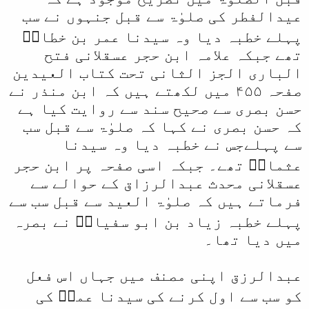
عیدالفطر کی صلوٰۃ سے قبل جنہوں نے سب
پہلے خطبہ دیا وہ سیدنا عمر بن خطابؓ
تھے جبکہ علامہ ابن حجر عسقلانی فتح
الباری الجز الثانی تحت کتاب العیدین
صفحہ ۴۵۵ میں لکھتے ہیں کہ ابن منذر نے
حسن بصری سے صحیح سند سے روایت کیا ہے
کہ حسن بصری نے کہا کہ صلوٰۃ سے قبل سب
سے پہلےجس نے خطبہ دیا وہ سیدنا
عثمانؓ تھے۔ جبکہ اسی صفحہ پر ابن حجر
عسقلانی محدث عبدالرزاق کے حوالے سے
فرماتے ہیں کہ صلوٰۃ العید سے قبل سب سے
پہلے خطبہ زیاد بن ابو سفیانؓ نے بصرہ
میں دیا تھا۔
عبدالرزق اپنی مصنف میں جہاں اس فعل
کو سب سے اول کرنے کی سیدنا عمرؓ کی