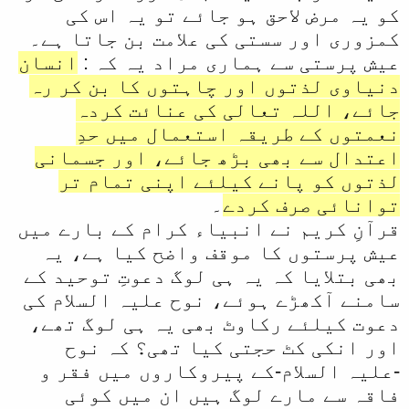
کو یہ مرض لاحق ہو جائے تو یہ اس کی
کمزوری اور سستی کی علامت بن جاتا ہے۔
عیش پرستی سے ہماری مراد یہ کہ :
انسان
دنیاوی لذتوں اور چاہتوں کا بن کر رہ
جائے، اللہ تعالی کی عنائت کردہ
نعمتوں کے طریقہ استعمال میں حدِ
اعتدال سے بھی بڑھ جائے، اور جسمانی
لذتوں کو پانے کیلئے اپنی تمام تر
توانائی صرف کردے
۔
قرآنِ کریم نے انبیاء کرام کے بارے میں
عیش پرستوں کا موقف واضح کیا ہے، یہ
بھی بتلایا کہ یہ ہی لوگ دعوتِ توحید کے
سامنے آکھڑے ہوئے، نوح علیہ السلام کی
دعوت کیلئے رکاوٹ بھی یہ ہی لوگ تھے،
اور انکی کٹ حجتی کیا تھی؟ کہ نوح
-علیہ السلام-کے پیروکاروں میں فقر و
فاقہ سے مارے لوگ ہیں ان میں کوئی