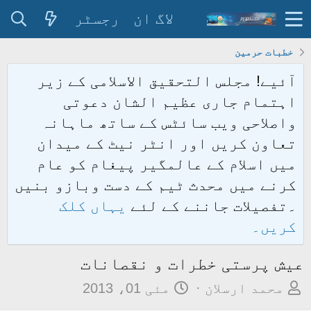
لاگ ان
رجسٹر
خطبات حرمین
آئیے! مجلس التحقیق الاسلامی کے زیر
اہتمام جاری عظیم الشان دعوتی
واصلاحی ویب سائٹس کے ساتھ ماہانہ
تعاون کریں اور انٹر نیٹ کے میدان
میں اسلام کے عالمگیر پیغام کو عام
کرنے میں محدث ٹیم کے دست وبازو بنیں
۔تفصیلات جاننے کے لئے
یہاں کلک
کریں۔
عیش پرستی خطرات و نقصانات
م
ت
محمد ارسلان
مئی 01، 2013
و
ا