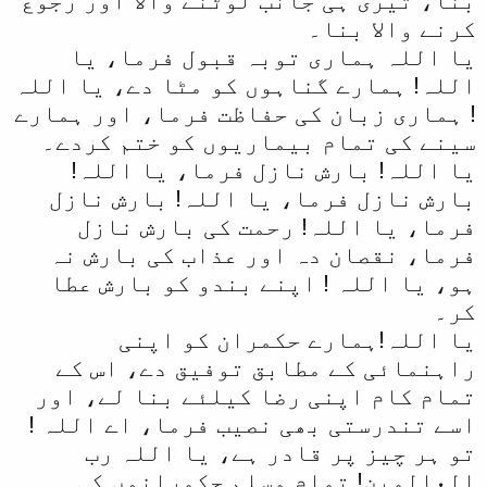
بنا، تیری ہی جانب لوٹنے والا اور رجوع
کرنے والا بنا۔
یا اللہ ہماری توبہ قبول فرما، یا
اللہ! ہمارے گناہوں کو مٹا دے، یا اللہ
! ہماری زبان کی حفاظت فرما، اور ہمارے
سینے کی تمام بیماریوں کو ختم کردے۔
یا اللہ! بارش نازل فرما، یا اللہ!
بارش نازل فرما، یا اللہ! بارش نازل
فرما، یا اللہ! رحمت کی بارش نازل
فرما، نقصان دہ اور عذاب کی بارش نہ
ہو، یا اللہ ! اپنے بندو کو بارش عطا
کر۔
یا اللہ!ہمارے حکمران کو اپنی
راہنمائی کے مطابق توفیق دے، اس کے
تمام کام اپنی رضا کیلئے بنا لے، اور
اسے تندرستی بھی نصیب فرما، اے اللہ !
تو ہر چیز پر قادر ہے، یا اللہ رب
العالمین! تمام مسلم حکمرانوں کی