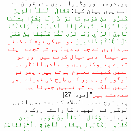
چوہدری، اور وڈیرا نہیں ہے، قرآن نے
اسے یوں بیان کیا:
فَقَالَ الْمَلَأُ الَّذِينَ
كَفَرُوا مِنْ قَوْمِهِ مَا نَرَاكَ إِلَّا بَشَرًا مِثْلَنَا
وَمَا نَرَاكَ اتَّبَعَكَ إِلَّا الَّذِينَ هُمْ أَرَاذِلُنَا
بَادِيَ الرَّأْيِ وَمَا نَرَى لَكُمْ عَلَيْنَا مِنْ فَضْلٍ
بَلْ نَظُنُّكُمْ كَاذِبِينَ
تو اس کی قوم کے کافر
سرداروں نے جواب دیا: ہم تو تجھے اپنے
ہی جیسا آدمی خیال کرتے ہیں اور جو
تیرے پیروکار ہیں وہ بادی النظر میں
ہمیں کمینے معلوم ہوتے ہیں۔ پھر تم
لوگوں کو ہم پر کسی طرح کی فضیلت بھی
نہیں بلکہ ہم تو تمہیں جھوٹا ہی
سمجھتے ہیں
'' [هود: 27]
پھر نوح علیہ السلام کے بعد بھی انہی
لوگوں نے انبیاء کا راستہ روکا،
فرمایا:
وَقَالَ الْمَلَأُ مِنْ قَوْمِهِ الَّذِينَ
كَفَرُوا وَكَذَّبُوا بِلِقَاءِ الْآخِرَةِ وَأَتْرَفْنَاهُمْ