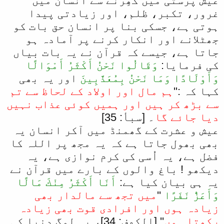
عیش پرستی میں گھِرنے سے انسان میں
غرور، تکبر، ظلم، اور زیادتی پیدا
ہوتی ہے، جسکی بنا پر انسان حق بات کو
جھٹلانے اور انکار کرنے پر آمادہ ہو
جاتا ہے، جیسے کہ قرآن نے یہ بات بیاں
کی فرمایا:
وَقَالُوا نَحْنُ أَكْثَرُ أَمْوَالًا
وَأَوْلَادًا وَمَا نَحْنُ بِمُعَذَّبِينَ
اور یہ بھی
کہا کہ :''
ہم مال اور اولاد کے لحاظ سے تم
سے بڑھ کر ہیں اور ہمیں کوئی عذاب نہیں
دیا جائے گا
۔ [سبأ: 35]
عیش و عشرت کے گھمنڈ میں آکر انسان یہ
بھی بھول جاتا ہے کہ یہ مجھ پر اللہ کا
فضل ہے، یہ اُسی کی کرم نوازی ہے، یہ
دیکھو ! باغ والوں کے بارے میں قرآن نے
یہ ہی بیان کیا ہے:
أَنَا أَكْثَرُ مِنْكَ مَالًا
وَأَعَزُّ نَفَرًا
''
میں تجھ سے مالدار بھی
زیادہ ہوں اور افرادی قوت بھی زیادہ
رکھتا ہوں
'' [الكهف: 34]، یہ لوگ دنیا کی