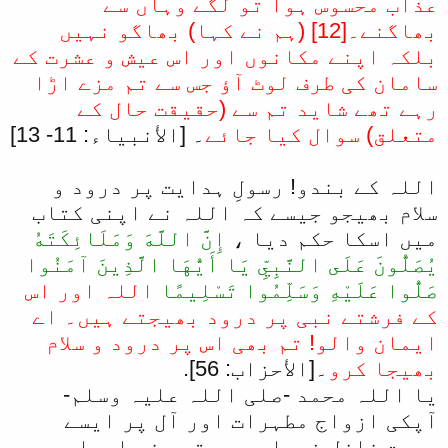
عذاب محسوس ہوا تو لگے وہاں سے
بھاگنے۔[12] (ہم نے کہا) بھاگو نہیں
بلکہ اپنے مکانوں اور اس عیش و عشرت کے
سامان کی طرف لوٹ آؤ جس سے تم مزے اڑا
رہے تھے شاید تم سے (حقیقت حال کے
متعلق) سوال کیا جائے
۔ [الأنبياء: 11- 13]
اللہ کے بندو! رسولِ ہدایت پر درود و
سلام بھیجو جیسے کہ اللہ نے اپنی کتاب
میں اسکا حکم دیا ،
إِنَّ اللَّهَ وَمَلَائِكَتَهُ
يُصَلُّونَ عَلَى النَّبِيِّ يَا أَيُّهَا الَّذِينَ آمَنُوا
صَلُّوا عَلَيْهِ وَسَلِّمُوا تَسْلِيمًا
اللہ اور اس
کے فرشتے نبی پر درود بھیجتے ہیں۔ اے
ایمان والو! تم بھی اس پر درود و سلام
بھیجا کرو
۔[الأحزاب: 56].
یا اللہ محمد -صلی اللہ علیہ وسلم-
آپکی ازواج مطہرات اور آل پر ایسے
رحمت نازل فرما جیسے توں نے ابراہیم