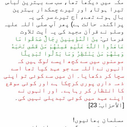
مکہ میں دیکھا تھا، سب سے بہترین لباس
تیرا ہوتا، اور تیرے چمکدار بہترین
بال ہوتے تھے، آج تیرے سر کی یہ
پراگندہ حالت ہے) پھر آپ صلی اللہ علیہ
وسلم نے قرآن مجید کی یہ آیت تلاوت
فرمائی:
مِنَ الْمُؤْمِنِينَ رِجَالٌ صَدَقُوا مَا
عَاهَدُوا اللَّهَ عَلَيْهِ فَمِنْهُمْ مَنْ قَضَى نَحْبَهُ
وَمِنْهُمْ مَنْ يَنْتَظِرُ وَمَا بَدَّلُوا تَبْدِيلًا
مومنوں میں سے کچھ ایسے لوگ ہیں کہ
انہوں نے اللہ سے جو عہد کیا تھا اسے
سچا کر دکھایا۔ ان میں سے کوئی تو اپنی
ذمہ داری پوری کرچکا ہے اور کوئی موقع
کا انتظار کر رہاہے۔ اور انہوں نے
اپنے عہد میں کوئی تبدیلی نہیں کی
۔
[الأحزاب: 23]
مسلمان بھائیوں!