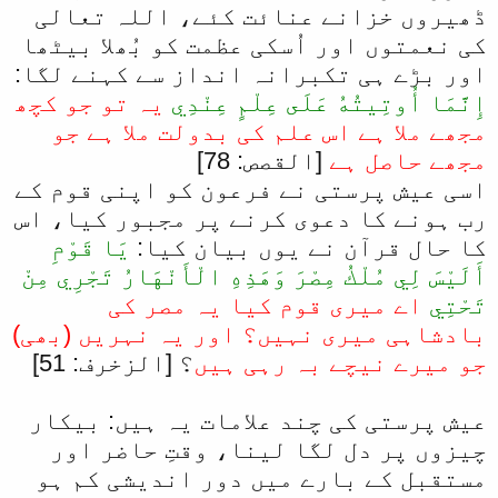
ڈھیروں خزانے عنائت کئے، اللہ تعالی
کی نعمتوں اور اُسکی عظمت کو بُھلا بیٹھا
اور بڑے ہی تکبرانہ انداز سے کہنے لگا:
إِنَّمَا أُوتِيتُهُ عَلَى عِلْمٍ عِنْدِي
یہ تو جو کچھ
مجھے ملا ہے اس علم کی بدولت ملا ہے جو
مجھے حاصل ہے
[القصص: 78]
اسی عیش پرستی نے فرعون کو اپنی قوم کے
رب ہونے کا دعوی کرنے پر مجبور کیا، اس
کا حال قرآن نے یوں بیان کیا:
يَا قَوْمِ
أَلَيْسَ لِي مُلْكُ مِصْرَ وَهَذِهِ الْأَنْهَارُ تَجْرِي مِنْ
تَحْتِي
اے میری قوم کیا یہ مصر کی
بادشاہی میری نہیں؟ اور یہ نہریں (بھی)
جو میرے نیچے بہ رہی ہیں
؟ [الزخرف: 51]
عیش پرستی کی چند علامات یہ ہیں: بیکار
چیزوں پر دل لگا لینا، وقتِ حاضر اور
مستقبل کے بارے میں دور اندیشی کم ہو