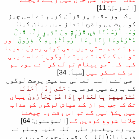
[المزمل: 11]
ایک اور مقام پر قرآن کریم نے اسی چیز
کو بہت ہی واضح انداز میں بیان کیا:
وَمَا أَرْسَلْنَا فِي قَرْيَةٍ مِنْ نَذِيرٍ إِلَّا قَالَ
مُتْرَفُوهَا إِنَّا بِمَا أُرْسِلْتُمْ بِهِ كَافِرُونَ
اور
ہم نے جس بستی میں بھی کوئی رسول بھیجا
تو اس کے کھاتے پیتے لوگوں نے اسے یہی
کہا کہ: ''جو پیغام تم لے کر آئے ہو، ہم
اس کے منکر ہیں
[سبأ: 34]
اسی لئے اللہ تعالی نے عیش پرست لوگوں
کے بارے میں فرمایا:
حَتَّى إِذَا أَخَذْنَا
مُتْرَفِيهِمْ بِالْعَذَابِ إِذَا هُمْ يَجْأَرُونَ
یہاں
تک کہ جب ہم ان کے عیاش لوگوں کو عذاب
میں پکڑ لیں گے تو اس وقت وہ چیخنا
چلانا شروع کردیں گے
[المؤمنون: 64]
پیارے پیغمبر صلی اللہ علیہ وسلم نے
فرمایا: (اللہ کی قسم !مجھے تمہارے