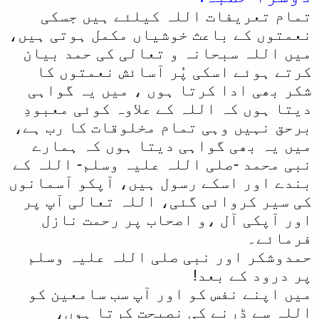
تمام تعریفات اللہ کیلئے ہیں جسکی
نعمتوں کے باعث خوشیاں مکمل ہوتی ہیں،
میں اللہ سبحانہ و تعالی کی حمد بیان
کرتے ہوئے اسکی پُر آسائش نعمتوں کا
شکر بھی ادا کرتا ہوں ، میں یہ گواہی
دیتا ہوں کہ اللہ کے علاوہ کوئی معبودِ
برحق نہیں وہی تمام مخلوقات کا رب ہے،
میں یہ بھی گواہی دیتا ہوں کہ ہمارے
نبی محمد -صلی اللہ علیہ وسلم- اللہ کے
بندے اور اسکے رسول ہیں، آپکو آسمانوں
کی سیر کروائی گئی، اللہ تعالی آپ پر
اور آپکی آل ،و اصحاب پر رحمت نازل
فرمائے۔
حمدوشکر اور نبی صلی اللہ علیہ وسلم
پر درود کے بعد!
میں اپنے نفس کو اور آپ سب سامعین کو
اللہ سے ڈرنے کی نصیحت کرتا ہوں،