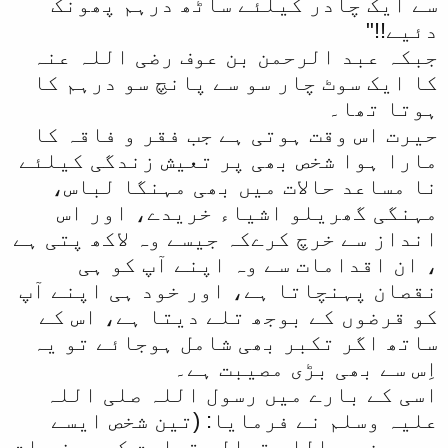
سے ایک چادر کیلئے ساٹھ درہم پھونک
دئیے!!"
جبکہ عبد الرحمن بن عوف رضی اللہ عنہ
کا ایک سوٹ چار سو سے پانچ سو درہم کا
ہوتا تھا۔
حیرت اس وقت ہوتی ہے جب فقر و فاقہ کا
مارا ہوا شخص بھی پر تعیش زندگی کیلئے
نا مساعد حالات میں بھی مہنگا لباس،
مہنگی گھریلو اشیاء خریدے، اور اس
انداز سے خرچ کرےکہ جیسے وہ لاکھ پتی ہے
، ان اقدامات سے وہ اپنے آپ کو ہی
نقصان پہنچاتا ہے، اور خود ہی اپنے آپ
کو قرضوں کے بوجھ تلے دیتا ہے، اس کے
ساتھ اگر تکبر بھی شامل ہوجائے تو یہ
اِس سے بھی بڑی مصیبت ہے۔
اسی کے بارے میں رسول اللہ صلی اللہ
علیہ وسلم نے فرمایا: (تین شخص ایسے
ہیں جن سے اللہ تعالی قیامت کے روز بات