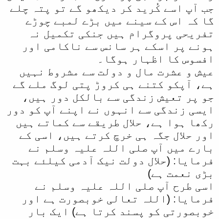
جب آپ اسے کُرید کر دیکھو گے تو پتہ چلے
گا کہ اس کے سینے میں بڑے لمبے چوڑے
تفریحی پروگرام ہیں جنکی تکمیل نہ
ہونے پر اسکے ہر سانس سے ناکامی اور
افسوس کا اظہار ہوگا۔
عیش و عشرت مال و دولت سے مشروط نہیں
ہے، آپکو کتنے ہی کروڑ پتی لوگ ملے گے
جو پر تعیش زندگی سے بالکل دور ہیں،
ایسی زندگی سے انہوں نے اپنے آپ کو دور
رکھا ہوا ہے، حلال طریقے سے کماتے ہیں
اور حلال جگہ ہی خرچ کرتے ہیں، اسی کے
بارے میں آپ صلی اللہ علیہ وسلم نے
فرمایا: (حلال دولت نیک آدمی کیلئے بہت
بڑی نعمت ہے)
اسی طرح آپ صلی اللہ علیہ وسلم نے
فرمایا: (اللہ تعالی خوبصورت ہے اور
خوبصورتی کو پسند کرتا ہے) ایک بار