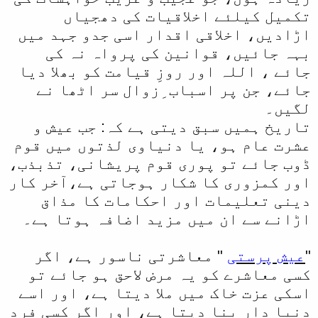
تکمیل کیلئے اخلاقیات کی دھجیاں
اڑادیں، اخلاقی اقدار اسی جدو جہد میں
بہہ جائیں، قوانین کی پرواہ نہ کی
جائے ، اللہ اور روزِ قیامت کو بھلا دیا
جائے، جن پر اسباب ِزوال سر اٹھا نے
لگیں۔
تاریخ ہمیں سبق دیتی ہے کہ: جب عیش و
عشرت عام ہو، یا دنیاوی لذتوں میں قوم
ڈوب جائے تو پوری قوم پریشانی، تذبذب،
اور کمزوری کا شکار ہوجاتی ہے،آخر کار
دینی تعلیمات اور احکامات کا مذاق
اڑانے سے ان میں مزید اضافہ ہوتا ہے۔
"
عیش پرستی
" معاشرتی ناسور ہے، اگر
کسی معاشرے کو یہ مرض لاحق ہو جائے تو
اسکی عزت خاک میں ملا دیتا ہے، اور اسے
دنیا دار بنا دیتا ہے، اور اگر کسی فرد