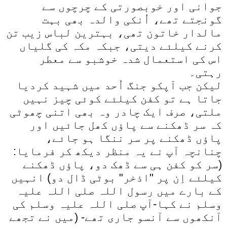
جوانی اور خوبصورتی کے چرچوں سے
گونجتے تھے، اُنکی والدہ بھی بہت
مالدار خاتون تھی، بہترین لباس زیب تن
کرنے کیلئے دیتی، جبکہ مکہ کی گلیاں
اس کی استعمال شدہ خوشبو سے معطر
رہتی۔
لیکن جب آپکو جنگ اُحد میں شہید کردیا
جاتا ہے تو کفن کیلئے کوئی چیز نہیں
ملتی، صرف ایک چادر وہ بھی اتنی چھوٹی
کہ سر ڈھکنے سے پاؤں کھل جائیں اور
پاؤں ڈھکنے پر سر ننگا ہو جائے،
چنانچہ آپ نے یہ منظر دیکھ کر فرمایا:
(سر کو کفن ہی سے ڈھک دو، پاؤں ڈھکنے
کیلئے اِن پر "اذخر" بوٹی ڈال دو) انہیں
کے بارے میں رسول اللہ صلی اللہ علیہ
وسلم نے کہا-آپ صلی اللہ علیہ وسلم کی
آنکھوں سے آنسو جاری تھے- (میں نے تجھے