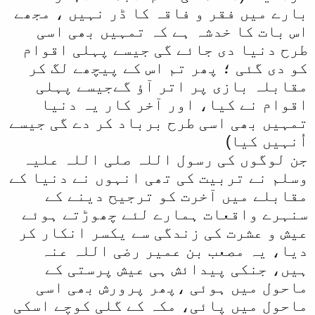
بارے میں فقر و فاقہ کا ڈر نہیں ، مجھے
اس بات کا خدشہ ہے کہ تمہیں بھی اسی
طرح دنیا دی جائے گی جیسے پہلی اقوام
کو دی گئی ؛ پھر تم اس کے پیچھے لگ کر
مقابلہ بازی پر اتر آؤ گےجیسے پہلی
اقوام نے کیا، اور آخر کار یہ دنیا
تمہیں بھی اسی طرح برباد کر دے گی جیسے
اُنہیں کیا)
جن لوگوں کی رسول اللہ صلی اللہ علیہ
وسلم نے تربیت کی تھی انہوں نے دنیا کے
مقابلے میں آخرت کو ترجیح دینے کے
سنہرے واقعات ہمارے لئے چھوڑتے ہوئے
عیش و عشرت کی زندگی سے یکسر انکار کر
دیا، یہ مصعب بن عمیر رضی اللہ عنہ
ہیں، جنکی پیدائش ہی عیش پرستی کے
ماحول میں ہوئی ،پھر پرورش بھی اسی
ماحول میں پائی، مکہ کے گلی کوچے اسکی