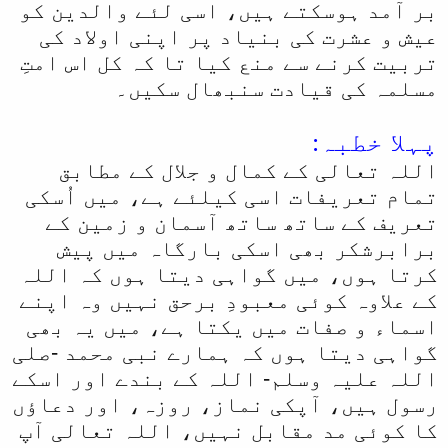
بر آمد ہوسکتے ہیں، اسی لئے والدین کو
ا
عیش و عشرت کی بنیاد پر اپنی اولاد کی
تربیت کرنے سے منع کیا تا کہ کل اس امتِ
مسلمہ کی قیادت سنبھال سکیں۔
پہلا خطبہ:
اللہ تعالی کے کمال و جلال کے مطابق
تمام تعریفات اسی کیلئے ہے، میں اُسکی
تعریف کے ساتھ ساتھ آسمان و زمین کے
برابرشکر بھی اسکی بارگاہ میں پیش
کرتا ہوں، میں گواہی دیتا ہوں کہ اللہ
کے علاوہ کوئی معبودِ برحق نہیں وہ اپنے
اسماء و صفات میں یکتا ہے، میں یہ بھی
گواہی دیتا ہوں کہ ہمارے نبی محمد -صلی
اللہ علیہ وسلم- اللہ کے بندے اور اسکے
رسول ہیں، آپکی نماز، روزہ، اور دعاؤں
کا کوئی مد مقابل نہیں، اللہ تعالی آپ