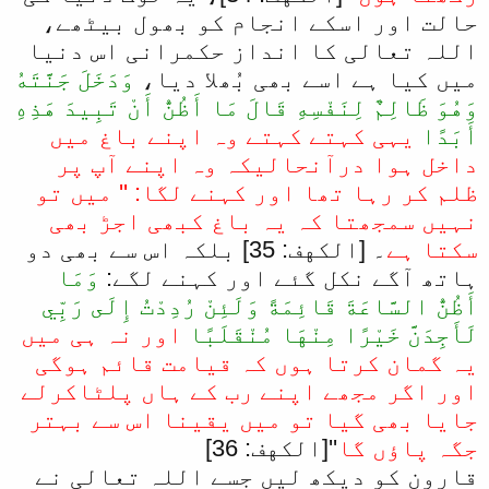
حالت اور اسکے انجام کو بھول بیٹھے،
اللہ تعالی کا انداز حکمرانی اس دنیا
میں کیا ہے اسے بھی بُھلا دیا،
وَدَخَلَ جَنَّتَهُ
وَهُوَ ظَالِمٌ لِنَفْسِهِ قَالَ مَا أَظُنُّ أَنْ تَبِيدَ هَذِهِ
أَبَدًا
یہی کہتے کہتے وہ اپنے باغ میں
داخل ہوا درآنحالیکہ وہ اپنے آپ پر
ظلم کر رہا تھا اور کہنے لگا: '' میں تو
نہیں سمجھتا کہ یہ باغ کبھی اجڑ بھی
سکتا ہے
۔ [الكهف: 35] بلکہ اس سے بھی دو
ہاتھ آگے نکل گئے اور کہنے لگے:
وَمَا
أَظُنُّ السَّاعَةَ قَائِمَةً وَلَئِنْ رُدِدْتُ إِلَى رَبِّي
لَأَجِدَنَّ خَيْرًا مِنْهَا مُنْقَلَبًا
اور نہ ہی میں
یہ گمان کرتا ہوں کہ قیامت قائم ہوگی
اور اگر مجھے اپنے رب کے ہاں پلٹاکرلے
جایا بھی گیا تو میں یقینا اس سے بہتر
جگہ پاؤں گا
''[الكهف: 36]
قارون کو دیکھ لیں جسے اللہ تعالی نے