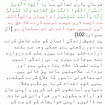
فرمانِ باری تعالی ہے:
يَا أَيُّهَا الَّذِينَ
آمَنُوا اتَّقُوا اللَّهَ حَقَّ تُقَاتِهِ وَلَا تَمُوتُنَّ
إِلَّا وَأَنْتُمْ مُسْلِمُونَ
اے ایمان والو! اللہ
سے ایسے ڈرو جیسے اس سے ڈرنے کا حق ہے
اور تمہیں موت آئے تو تم مسلمان ہو
[آل
عمران: 102]
پر تعیش زندگی انسان کو علم حاصل کرنے
سے دور رکھتی ہے، جسکی وجہ سے بلند
ارادے ختم ہوجاتے ہیں، علم کے دروازے
بند ہوجاتے ہیں، یہ ہی زندگی انہیں
اپنے نفس کا غلام بنا دیتی ہے، اور
مردانہ صلاحیتیں ماند پڑ جاتی ہیں۔
اس معاشرتی ناسور کا علاج کرنے کیلئے،
ہمیں کچھ اقدام کرنا ہونگے،مثلا:
دنیاوی آسائشوں کو کم کریں ، اپنی جان
کو آرام ، سکون، اور فراوانی کی عادت
مت ڈالیں، اپنی خواہشات کو کم سے کم