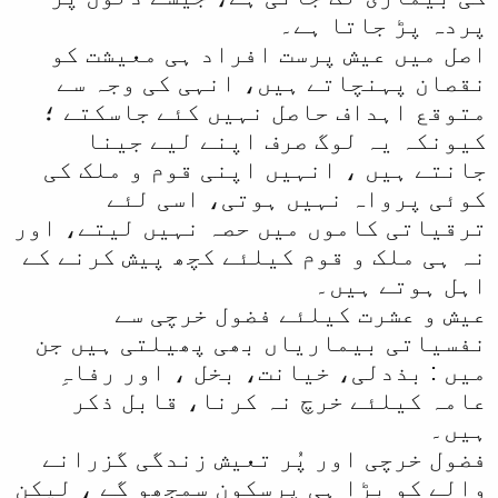
پردہ پڑ جاتا ہے۔
اصل میں عیش پرست افراد ہی معیشت کو
نقصان پہنچاتے ہیں، انہی کی وجہ سے
متوقع اہداف حاصل نہیں کئے جاسکتے ؛
کیونکہ یہ لوگ صرف اپنے لیے جینا
جانتے ہیں ، انہیں اپنی قوم و ملک کی
کوئی پرواہ نہیں ہوتی، اسی لئے
ترقیاتی کاموں میں حصہ نہیں لیتے، اور
نہ ہی ملک و قوم کیلئے کچھ پیش کرنے کے
اہل ہوتے ہیں۔
عیش و عشرت کیلئے فضول خرچی سے
نفسیاتی بیماریاں بھی پھیلتی ہیں جن
میں : بذدلی، خیانت، بخل ، اور رفاہِ
عامہ کیلئے خرچ نہ کرنا، قابل ذکر
ہیں۔
فضول خرچی اور پُر تعیش زندگی گزرانے
والے کو بڑا ہی پرسکون سمجھو گے ، لیکن