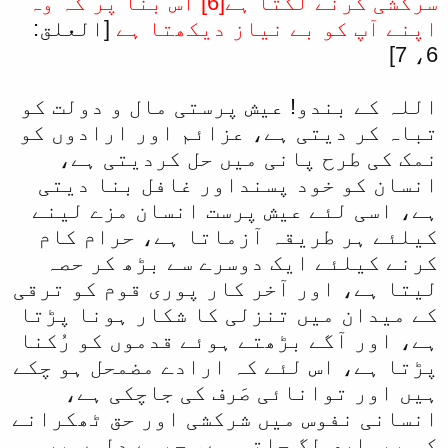
سرکشی کرنے لگتا ہے[6] اس بنا پر کہ وہ
اپنے آپ کو بے نیاز دیکھتا ہے
[العلق:
6، 7]
اللہ کے بندو! عیش پرستی مال و دولت کو
تباہ کر دیتی ہے، عزائم اور ارادوں کو
نمک کی طرح پانی میں حل کردیتی ہے،
انسان کو خود پسنداور غافل بنا دیتی
ہے، اسی لئے عیش پرست انسان مزے لینے
کیلئے ہر طریقہ آزماتا ہے، حرام کام
کرنے کیلئے ایک دوسرے سے بڑھ کر حصہ
لیتا ہے، اور آخر کار پوری قوم کو ترقی
کے میدان میں تنزلی کا شکار ہونا پڑتا
ہے، اور آگے بڑھتے ہوئے قدموں کو رُکنا
پڑتا ہے، اس لئے کہ ارادے مضمحل ہو چکے
ہیں اور توانائی صَرف کی جاچکی ہے،
انسانی نفوس میں شرکشی اور حق ٹھکرانے
کی بیماری لگ جاتی ہے، جیسے دلوں پر