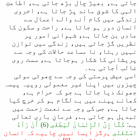
جاتی ہے، بھیڑ چال بڑھ جاتی ہے، اطاعتِ
الہی کا شوق ماند پڑ جاتا ہے، اخروی
زندگی میں کام آنے والے اعمال سے
انسان دور ہو جاتا ہے، راحت و سکون کا
عادی بن جاتا ہے، شہوانی امور پر
نظریں گڑ جاتی ہیں، زندگی میں توازن
نہیں رہتا، نا مساعد حالات کی وجہ سے
پریشانی کا شکار ہوجاتا ہے، سست روی
غالب آجاتی ہے۔
اسی عیش پرستی کی وجہ سے چھوٹی موٹی
چیزوں میں اپنا غیر معمولی روپیہ پیسہ
جھونک دیا جاتا ہے جو کہ حرام ہے،
کھانے پینے میں بے لگام ہو کر خرچ کیا
جاتا ہے، جس کی وجہ سے نعمت زحمت میں
تبدیل ہو جاتی ہے، فرمانِ باری تعالی
ہے:
كَلَّا إِنَّ الْإِنْسَانَ لَيَطْغَى (6) أَنْ رَآهُ
اسْتَغْنَى
ہرگز ایسا نہیں چاہیے کہ انسان