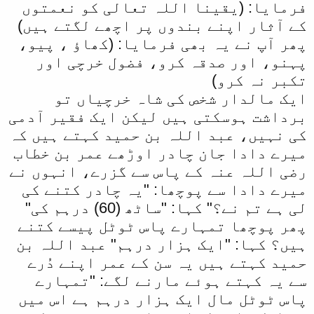
فرمایا: (یقینا اللہ تعالی کو نعمتوں
کے آثار اپنے بندوں پر اچھے لگتے ہیں)
پھر آپ نے یہ بھی فرمایا: (کھاؤ ، پیو،
پہنو، اور صدقہ کرو، فضول خرچی اور
تکبر نہ کرو)
ایک مالدار شخص کی شاہ خرچیاں تو
برداشت ہوسکتی ہیں لیکن ایک فقیر آدمی
کی نہیں، عبد اللہ بن حمید کہتے ہیں کہ
میرے دادا جان چادر اوڑھے عمر بن خطاب
رضی اللہ عنہ کے پاس سے گزرے، انہوں نے
میرے دادا سے پوچھا: "یہ چادر کتنے کی
لی ہے تم نے؟" کہا: "ساٹھ (60) درہم کی"
پھر پوچھا تمہارے پاس ٹوٹل پیسے کتنے
ہیں؟ کہا: "ایک ہزار درہم" عبد اللہ بن
حمید کہتے ہیں یہ سن کے عمر اپنے دُرے
سے یہ کہتے ہوئے مارنے لگے: "تمہارے
پاس ٹوٹل مال ایک ہزار درہم ہے اس میں