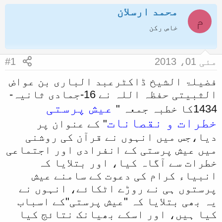
ض
محمد ارسلان
ر
م
و
ی
خاص رکن
ع
خ
ک
آ
مئی 01، 2013
#1
ا
غ
آ
ا
فضیلۃ الشیخ ڈاکٹرعبد الباری بن عواض
الثبیتی حفظہ اللہ نے 16-جمادی ثانیہ-
غ
ز
عیش پرستی
ا
1434کا خطبہ جمعہ "
خطرات و نقصانات
ز
" کے عنوان پر
ک
دیا،جس میں انہوں نے قرآن کی روشنی
میں عیش پرستی کے انفرادی اور اجتماعی
ر
خطرات سے آگاہ کیا، اور بتلایا کہ
ن
انبیاء کرام کی دعوت کے سامنے عیش
ے
پرستوں ہی نے روڑے اٹکائے، انہوں نے
و
یہ بھی بتلایا کہ "عیش پرستی"کے اسباب
ا
کیا ہیں، اور اسکے بھیانک نتائج کیا
ل