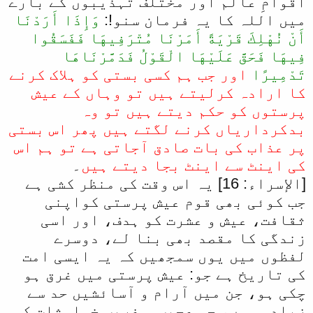
اقوامِ عالم اور مختلف تہذیبوں کے بارے
میں اللہ کا یہ فرمان سنو!:
وَإِذَا أَرَدْنَا
أَنْ نُهْلِكَ قَرْيَةً أَمَرْنَا مُتْرَفِيهَا فَفَسَقُوا
فِيهَا فَحَقَّ عَلَيْهَا الْقَوْلُ فَدَمَّرْنَاهَا
تَدْمِيرًا
اور جب ہم کسی بستی کو ہلاک کرنے
کا ارادہ کرلیتے ہیں تو وہاں کے عیش
پرستوں کو حکم دیتے ہیں تو وہ
بدکرداریاں کرنے لگتے ہیں پھر اس بستی
پر عذاب کی بات صادق آجاتی ہے تو ہم اس
کی اینٹ سے اینٹ بجا دیتے ہیں
۔
[الإسراء: 16] یہ اس وقت کی منظر کشی ہے
جب کوئی بھی قوم عیش پرستی کواپنی
ثقافت، عیش و عشرت کو ہدف، اور اسی
زندگی کا مقصد بھی بنا لے، دوسرے
لفظوں میں یوں سمجھیں کہ یہ ایسی امت
کی تاریخ ہے جو: عیش پرستی میں غرق ہو
چکی ہو، جن میں آرام و آسائشیں حد سے
زیادہ ہوں، جو عجیب و غریب خواہشات کی