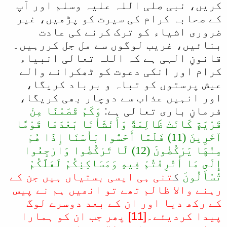
کریں، نبی صلی اللہ علیہ وسلم اور آپ
کے صحابہ کرام کی سیرت کو پڑھیں، غیر
ضروری اشیاء کو ترک کرنے کی عادت
بنائیں، غریب لوگوں سے مل جل کررہیں۔
قانونِ الہی ہے کہ اللہ تعالی انبیاء
کرام اور انکی دعوت کو ٹھکرانے والے
عیش پرستوں کو تباہ و برباد کریگا،
اور انہیں عذاب سے دوچار بھی کریگا،
فرمانِ باری تعالی ہے:
وَكَمْ قَصَمْنَا مِنْ
قَرْيَةٍ كَانَتْ ظَالِمَةً وَأَنْشَأْنَا بَعْدَهَا قَوْمًا
آخَرِينَ (11) فَلَمَّا أَحَسُّوا بَأْسَنَا إِذَا هُمْ
مِنْهَا يَرْكُضُونَ (12) لَا تَرْكُضُوا وَارْجِعُوا
إِلَى مَا أُتْرِفْتُمْ فِيهِ وَمَسَاكِنِكُمْ لَعَلَّكُمْ
تُسْأَلُونَ
ک
تنی ہی ایسی بستیاں ہیں جن کے
رہنے والا ظالم تھے تو انھیں ہم نے پیس
کے رکھ دیا اور ان کے بعد دوسرے لوگ
پیدا کردیئے۔[11] پھر جب ان کو ہمارا