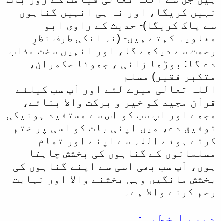
نہیں کریگا، اور نہ ہی انہیں گناہوں
سے پاک کریگا)- حدیث کے راوی ابو
معاویہ کہتے ہیں- (نہ انکی طرف نظرِ
رحمت سے دیکھے گا، اور انہیں سخت عذاب
دے گا: بوڑھا زانی ، جھوٹا حکمران،
متکبر فقیر) مسلم
اللہ تعالی میرے لئے اور آپ سب کیلئے
قرآن مجید کو خیر و برکت والا بنائے،
مجھے اور آپ سب کو اس سے مستفید ہونیکی
توفیق دے، میں اپنی بات کو اسی پر ختم
کرتے ہوئے اللہ سے اپنے اور تمام
مسلمانوں کے گناہوں کی بخشش چاہتا
ہوں، آپ سب بھی اسی سے اپنے گناہوں کی
بخشش مانگیں وہی بخشنے والا اور نہایت
رحم کرنے والا ہے۔
دوسرا خطبہ: