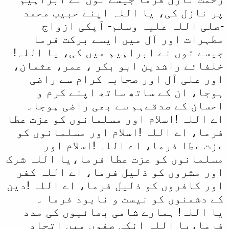
پر نازل کی، یا اللہ اپنے حبیب محمد
-صلی اللہ علیہ وسلم- آپکی ازواج
مطہرات اور آل میں ایسے برکت فرما
جیسے توں نے ابراہیم میں کی، یا اللہ!
خلفائے راشدین ابو بکر ، عمر، عثمان،
اور علی آل اور صحابہ کرام سے راضی
ہوجا، ان کے ساتھ ساتھ اپنے کرم و
احسان کے صدقےہم سے بھی راضی ہوجا۔
اے اللہ !اسلام اور مسلمانوں کو عزت عطا
فرما، اے اللہ !اسلام اور مسلمانوں کو
عزت عطا فرما، اے اللہ !اسلام اور
مسلمانوں کو عزت عطا فرما،یا اللہ شرک
اور مشروں کو ذلیل فرما، اے اللہ کفر
اور کافروں کو ذلیل فرما، اے اللہ !دین
کے دشمنوں کو نیست و نابود فرما ۔
یا اللہ! ہمارے شامی بھائیوں کی مدد
فرما،یا اللہ انکی صفوں میں اتحاد