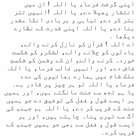
اپنی گرفت فرما، یا اللہ ! ان میں
انتشار پھیلا دے، یا اللہ !انہیں تتر
بتر کر دے، تباہی و بربادی انکا مقدر
بنا دے، یا اللہ اپنی قدرت کے نظارے
دیکھا ۔
اے اللہ ! قرآن کو نازل کرنے والے،
بادلوں کو چلانے والے، لشکرو کو شکست
خوردہ کرنے والے، ان کے وشمن کو شکستِ
فاش دے، اور انہیں غالب فرما، یا اللہ
ملک شام میں ہمارے بھائیوں کی مدد
فرما، یا اللہ تو ہر چیز پر قادر ہے۔
یا ہم تجھ سے جنت مانگتے ہیں، اور ہمیں
ہر ایسے قول و فعل کی توفیق دے جو ہمیں
جنت کے قریب کر دے، یا اللہ ہم جہنم کی
آگ سے تیری پناہ چاہتے ہیں، اور ہر
ایسے قول و فعل سے بھی جو ہمیں جہنم کے
قریب کرے۔