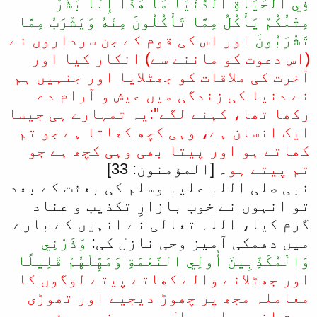
فِي الْحَيَاةِ الدُّنْيَا مَا هَذَا إِلَّا بَشَرٌ
مِثْلُكُمْ يَأْكُلُ مِمَّا تَأْكُلُونَ مِنْهُ وَيَشْرَبُ مِمَّا
تَشْرَبُونَ
اور اس کی قوم کے جن سرداروں نے
(اس دعوت کو ماننے سے) انکار کیا اور
آخرت کی ملاقات کو جھٹلایا اور جنہیں ہم
نے دنیا کی زندگی میں عیش و آرام دے
رکھا تھا، کہنے لگے'':یہ تمہارے ہی جیسا
ایک انسان ہے، وہی کچھ کھاتا ہے جو تم
کھاتے ہو اور پیتا بھی وہی کچھ ہے جو
تم پیتے ہو
۔ [المؤمنون: 33]
نبی صلی اللہ علیہ وسلم کی بعثت کے بعد
تو انہوں نے خوب بازارِ تکذیب و عناد
گرم کیا، اللہ تعالی نے انہیں کے بارے
میں دھمکی آمیز وحی نازل کی:
وَذَرْنِي
وَالْمُكَذِّبِينَ أُولِي النَّعْمَةِ وَمَهِّلْهُمْ قَلِيلًا
اور جھٹلانے والے کھاتے پیتے لوگوں کا
معاملہ مجھ پر چھوڑ دیجیے اور تھوڑی
مدت انہیں اسی حال میں رہنے دیجئے