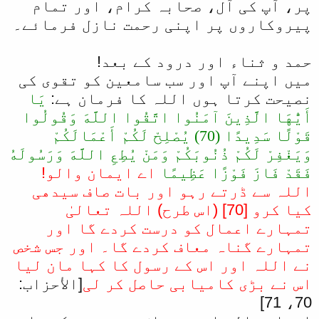
پر، آپ کی آل، صحابہ کرام، اور تمام
پیروکاروں پر اپنی رحمت نازل فرمائے۔
حمد و ثناء اور درود کے بعد!
میں اپنے آپ اور سب سامعین کو تقوی کی
نصیحت کرتا ہوں اللہ کا فرمان ہے:
يَا
أَيُّهَا الَّذِينَ آمَنُوا اتَّقُوا اللَّهَ وَقُولُوا
قَوْلًا سَدِيدًا (70) يُصْلِحْ لَكُمْ أَعْمَالَكُمْ
وَيَغْفِرْ لَكُمْ ذُنُوبَكُمْ وَمَنْ يُطِعِ اللَّهَ وَرَسُولَهُ
فَقَدْ فَازَ فَوْزًا عَظِيمًا
ا
ے ایمان والو!
اللہ سے ڈرتے رہو اور بات صاف سیدھی
کیا کرو [70] (اس طرح) اللہ تعالیٰ
تمہارے اعمال کو درست کردے گا اور
تمہارے گناہ معاف کردے گا۔ اور جس شخص
نے اللہ اور اس کے رسول کا کہا مان لیا
اس نے بڑی کامیابی حاصل کر لی
[الأحزاب:
70، 71]