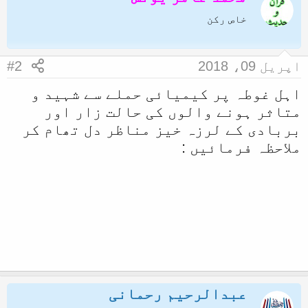
خاص رکن
اپریل 09، 2018
#2
اہل غوطہ پر کیمیائی حملے سے شہید و
متاثر ہونے والوں کی حالت زار اور
بربادی کے لرزہ خیز مناظر دل تھام کر
ملاحظہ فرمائیں :
عبدالرحیم رحمانی