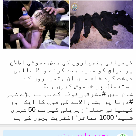
ا
کیمیائی ہتھیاروں کی محض جھوٹی اطلاع
پر عراق کو ملیا میٹ کرنے والا عالمی
دہشت گرد شام میں ان ہتھیاروں کے
استعمال پر خاموش کیوں ہے؟
‏شام میں #مشرقی_غوطہ کے سب سے بڑے شہر
#دوما پر بشارالاسد کی فوج کا ایک اور
کیمیائی حملہ‘ زہریلی گیس سے 50 شہری
شہید‘ 1000 متاثر‘ اکثریت بچوں کی ہے
محمد عامر یونس