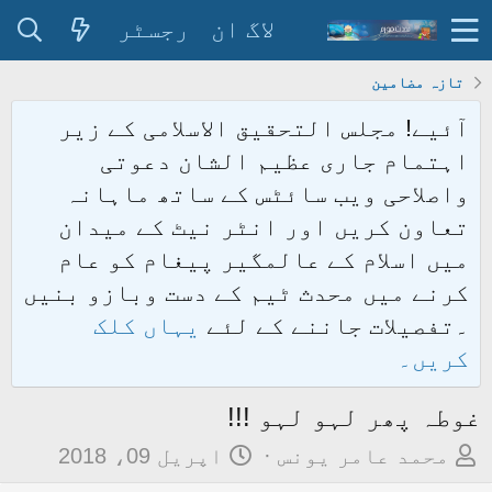
لاگ ان
رجسٹر
تازہ مضامین
آئیے! مجلس التحقیق الاسلامی کے زیر
اہتمام جاری عظیم الشان دعوتی
واصلاحی ویب سائٹس کے ساتھ ماہانہ
تعاون کریں اور انٹر نیٹ کے میدان
میں اسلام کے عالمگیر پیغام کو عام
کرنے میں محدث ٹیم کے دست وبازو بنیں
۔تفصیلات جاننے کے لئے
یہاں کلک
کریں۔
غوطہ پھر لہو لہو !!!
م
ت
محمد عامر یونس
اپریل 09، 2018
و
ا