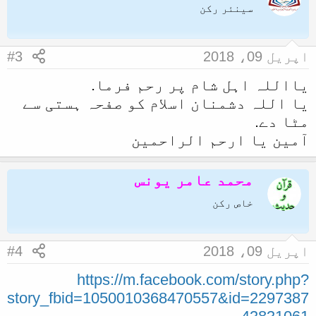
سینئر رکن
اپریل 09، 2018
#3
یااللہ اہل شام پر رحم فرما.
یا اللہ دشمنان اسلام کو صفحہ ہستی سے
مٹا دے.
آمین یا ارحم الراحمين
محمد عامر یونس
خاص رکن
اپریل 09، 2018
#4
https://m.facebook.com/story.php?
story_fbid=1050010368470557&id=2297387