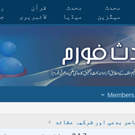
محدث
محدث
قرآن
رس
میگزین
میڈیا
لائبریری
جر
Members
صر بدعی اور شرکیہ عقائد