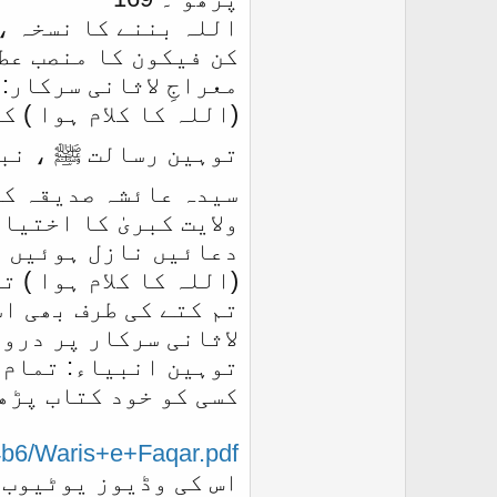
اللہ بننے کا نسخہ ، 
کن فیکون کا منصب عطا 
معراجِ لاثانی سرکار: می
(اللہ کا کلام ہوا ) کمی
توہین رسالت ﷺ ، نبی ک
سیدہ عائشہ صدیقہ کی گستا
ولایت کبریٰ کا اختیار 
دعائیں نازل ہوئیں ۔ 76
(اللہ کا کلام ہوا ) 
تم کتے کی طرف بھی اشا
لاثانی سرکار پر درود و 
توہین انبیاء: تمام انب
کسی کو خود کتاب پڑھ
04b6/Waris+e+Faqar.pdf
اس کی وڈیوز یوٹیوب 