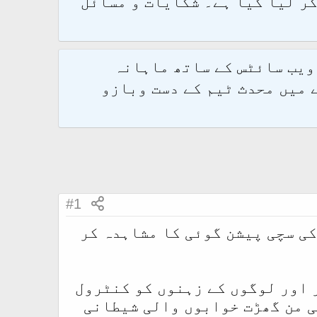
و 2.1.7 پر کامیابی سے منتقل کر لیا گیا ہے۔ شکایات و مسائل
 ویب سائٹس کے ساتھ ماہانہ
 میں محدث ٹیم کے دست وبازو
#1
کی سچی پیشن گوئی کا مشاہدہ کر
 اور لوگوں کے زہنوں کو کنٹرول
ی من گھڑت خوابوں والی شیطانی