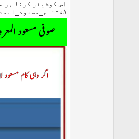
اس کوشیئر کرنا ہر م
#فتنہء_مسعود_احمد