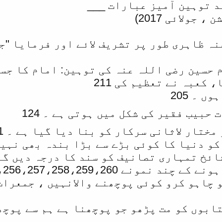
د توہین آمیز عبارات ___
جولائی 2017)
ہ ظاہری طور پر تشریف لائے اور فرمایا "جس
 حسین رضی اللہ عنہ کی توہین: امام کا جسم
کعبہ نے تعظیم کی 211
 ۔ 205
حبیب فقیر کی شکل میں ہوتی ہے ۔ 124
لاثانی سرکار کو بنا دیا گیا ہے ۔ 147،148،149،150،151
و دنیا کا کوئی بڑے سے بڑا بندہ بھی نہیں س
ائخ تمہاری تصانیف کو سند کا درجہ دیں گے ۔ 
ونے 254،255،256،257،258،259،260
جو چاہو کرو کوئی پوچھنے والانہیں ، جمعرات
کتابوں کو مت پڑھو جو پوچھنا ہے ہم سے پوچ