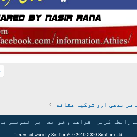
.
صر بدعی اور شرکیہ عقائد
ے رابطہ کریں
قواعد و ضوابط
پرائیویسی پا
®
Forum software by XenForo
© 2010-2020 XenForo Ltd.