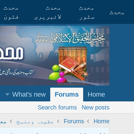
محدث
محدث
محدث
محدث
سٹور
لائبریری
فتویٰ
What's new
Forums
Home
Search forums
New posts
Home
Forums
عقیدہ ومنہج
معا