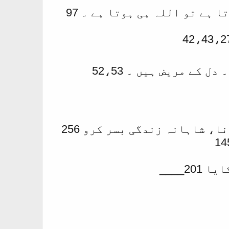
ہے تو اللہ ہی ہوتا ہے ۔ 97
کے مریض ہیں ۔ 52،53
، شاہانہ زندگی بسر کرو 256
2____