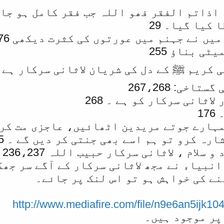
اذاتم الفقر فھو اللہ جب فقر کامل ہو جاتا 
کیا گیا۔ 29
ں نے جہنم میں عورتوں کی کثرت دیکھی 42،43،276
ٹی بناؤ 255
ریم ﷺ کے دل کی شریان لاثانی سرکار ہے ۔ دل 
خی: 267،268
لاثانی سرکار کو ہے ۔ 268
1
تمہارے جوتے مریدین اٹھائیں، عاجزی مت کرنا
رہ کرو تو ہم اسے بھی جنتی کر دیں گے ۔ 145
سلام ، لاثانی سرکار حبیب اللہ 236،237
یاء نے مجھ لاثانی سرکار کے آگے سر جھکایا 01
نے کی خواہش ہو تو اس لنک پر جائے۔
http://www.mediafire.com/file/n9e6an5ijk1
پر موجود ہیں۔