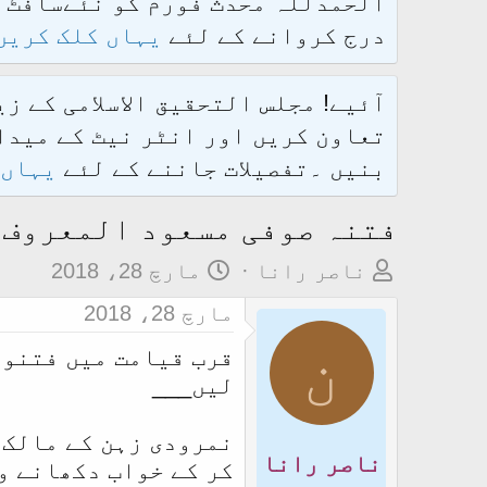
درج کروانے کے لئے
یہاں کلک کریں
آئیے! مجلس التحقیق الاسلامی کے ز
تعاون کریں اور انٹر نیٹ کے میدان
بنیں ۔تفصیلات جاننے کے لئے
یہاں 
فتنہ صوفی مسعود المعروف ل
م
ت
ناصر رانا
مارچ 28، 2018
و
ا
مارچ 28، 2018
ض
ر
ن
قرب قیامت میں فتنوں
و
ی
لیں___
ع
خ
ک
آ
نمرودی زہن کے مالک 
ا
غ
ناصر رانا
کر کے خواب دکھانے و
آ
ا