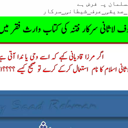
سلمان پہ فرض ہے
_صدیقی_عرف_شیطانی_سرکار