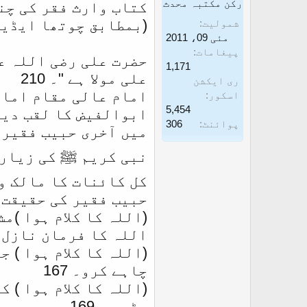
رکن مکتبہ محدث
کتاب وارث فقر کی چن
غ
ز
(بمطابق چوتھا ایڈیشن ، 
شمولیت
ا
مئی 09، 2011
پیغامات
ز
حضرت علی رضی اللہ عن
1,171
ک
علی مولا ہے "۔ 210
ری ایکشن
ر
امام عالی مقام امام
اسکور
5,454
ن
ابوالفیض کا لقب دیا، 
پوائنٹ
306
میں آخری حبیب فقیر ہوں
ے
و
نبی کریم ﷺ کی زیارت 
ا
کل کائنات کا مالک و مختار 
ل
حبیب فقیر کی حقیقت ک
ا
(اللہ کا کلام ہوا )مش
اللہ کا فرمان نازل ہونے کے چند نم
(اللہ کا کلام ہوا ) 
چاہے کرو۔ 167
(اللہ کا کلام ہوا ) 
پڑھو ۔ 169