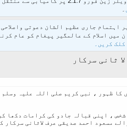
الحمدللہ محدث فورم کو نئےسافٹ ویئر زین فور
۔
یر اہتمام جاری عظیم الشان دعوتی واصلاحی
 میں اسلام کے عالمگیر پیغام کو عام کرنے
کلک کریں۔
ا ثانی سرکار
 کا ظہور ، نبی کریم صلی اللہ علیہ وسلم 
شخص ، اپنی قبالہ جادو کی کرامات دکھا کر
الے مسعود احمد صدیقی عرف لاثانی سرکار ک