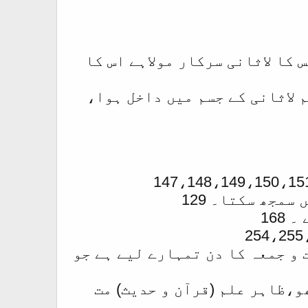
 کا لاثانی سرکار مولاہے اس کا
 لاثانی کے جسم میں داخل ہوا،
مجھ سکتا۔ 129
168
 و جمعہ کا دن تمہارے لیے ہے جو
ھو،ظاہر علم (قرآن و حدیث) مت