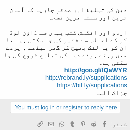
دین کی تبلیغ اور صدقہِ جاریہ کا آسان
ترین اور سستا ترین نسخہ
اردو اور انگلش کتب یہاں سے ڈاؤن لوڈ
کر کے احباب سے شئیر کی جا سکتی ہیں یا
ان کو یہ لنک بھیج کر گھر بیٹھے ، پردے
میں رہتے ہوئے دین کی تبلیغ شروع کی جا
سکتی ہے۔
http://goo.gl/fQaWYR
http://rebrand.ly/supplications
https://bit.ly/supplications
جزاک اللہ
You must log in or register to reply here.
Facebook
Reddit
Pinterest
Tumblr
WhatsApp
ای میل
Link
شیئر: