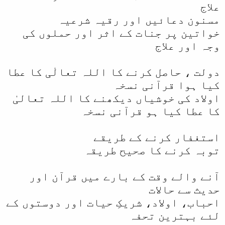
علاج
ل
مسنون دعائیں اور رقیہ شرعیہ
ا
خواتین پر جنات کے اثر اور حملوں کی
وجہ اور علاج
دولت ، حاصل کرنے کا اللہ تعالٰی کا عطا
کیا ہوا قرآنی نسخہ
اولاد کی خوشیاں دیکھنے کا اللہ تعالیٰ
کا عطا کیا ہو قرآنی نسخہ
استغفار کرنے کے طریقے
توبہ کرنے کا صحیح طریقہ
آنے والے وقت کے بارے میں قرآن اور
حدیث سے حالات
احباب، اولاد، شریکِ حیات اور دوستوں کے
لئے بہترین تحفہ