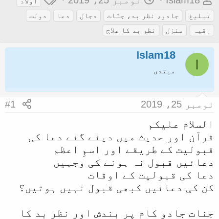
Islam18
نومبر 25، 2019
اولاد
و
ا
ی
تبلیغ
جادو، نظر بد، جنّات
دجال
دعا
دولت
ض
ر
گ
رقیہ
منزل
نظر بد کا علاج
و
ی
ز
ع
Islam18
خ
I
ک
آ
مبتدی
ا
غ
آ
ا
نومبر 25، 2019
#1
غ
ز
ا
السلام علیکم
قرآن اور حدیث میں دیئے گئے دعا کی
ز
قبولیت کے طریقے اور اسمِ اعظم
ک
دعائیں قبول نہ ہونے کی وجہیں
ر
دعا کی قبولیت کے اوقات
ن
کن کی دعائیں کبھی قبول نہیں ہوتیں؟
ے
و
جنات جادو کام پر بندش اور نظرِ بد کا
ا