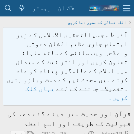
لاگ ان
رجسٹر
اللہ تعالیٰ کے حضور دعا کریں
آئیے! مجلس التحقیق الاسلامی کے زیر
اہتمام جاری عظیم الشان دعوتی
واصلاحی ویب سائٹس کے ساتھ ماہانہ
تعاون کریں اور انٹر نیٹ کے میدان
میں اسلام کے عالمگیر پیغام کو عام
کرنے میں محدث ٹیم کے دست وبازو بنیں
۔تفصیلات جاننے کے لئے
یہاں کلک
کریں۔
قرآن اور حدیث میں دیئے گئے دعا کی
قبولیت کے طریقے اور اسمِ اعظم
م
ت
ٹ