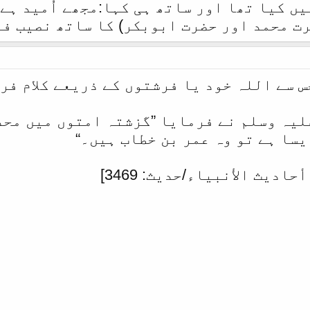
ں کیا تھا اور ساتھ ہی کہا:مجھے اُمید ہے 
 محمد اور حضرت ابوبکر) کا ساتھ نصیب فرمائ
س سے اللہ خود یا فرشتوں کے ذریعے کلام فر
لیہ وسلم نے فرمایا ”گزشتہ امتوں میں محد
سا ہے تو وہ عمر بن خطاب ہیں۔“
ديث الأنبياء/حدیث: 3469]