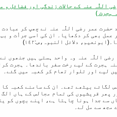
ی اللّٰہ عنہ کے حالات زندگی اور فضائل و من
 ہجرت )
د حضرت عمر رضی اللّٰہ عنہ نے چھپ کر عبادت
ر عمل بھی کر دکھایا۔ ان کی اسی جرأت و بہ
(ابونعیم، دلائل النبوہ،ص:١٤٢)
ضی اللّٰہ عنہ وہ واحد ہستی ہیں جنھوں نے 
نہ ہجرت کے لیے رخت سفر باندھا۔ ہجرت کرن
ں لیے اور تلوار تھام کر کعبہ میں گئے۔
 لگائے بیٹھے تھے۔ ان کے سامنے کعبہ کا ط
ر پھر قریشیوں کی تمام مجالس کے ہاں الگ ا
اں سے جدا ہونا چاہتا ہے، اپنے بچوں کو یت
 مجھ سے مل لے۔