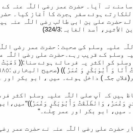
امنے نہ آیا۔ حضرت عمر رضی اللّٰہ عنہ کے
للکارتے ہوئے سفر ہجرت کا آغاز کیا۔ حضرت 
ے حضرت علی بن ابی طالب رضی اللّٰہ عنہ ہ
ّٰہ علیہ وسلم کی صحبت : حضرت عمر رضی اللّٰ
یہ وسلم کے قریب رہے۔حضرت علی رضی اللّٰہ 
 کو اکثر یہ فرماتے ہوئے سنا:(( ذَھَبْتُ أَنَا وَ أَ
فلاں جگہ) داخل ہوئے۔ میں ، ابو بکر اور عم
یں کہ آپ صلی اللّٰہ علیہ وسلم اکثر فرمایا کرت
وْبَکْرٍ وَعُمَرُ، وَانْطَلَقْتُ وَأَبُوْبَکْرٍ وَعُمَر
 میں، ابو بکر اور عمر چلے۔''
 حضرت علی رضی اللّٰہ عنہ نے حضرت عمر رضی 