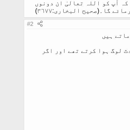
کہ آپ کو اللہ تعالیٰ ان دونوں
ے گا۔(صحیح البخاری:٣٦٧٧)
#2
ماتے ہیں
ث لوگ ہوا کرتے تھے اور اگر