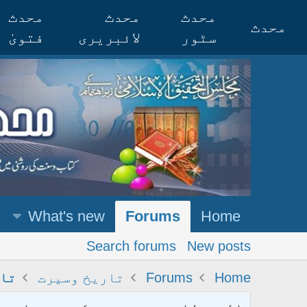
محدث
محدث
محدث
محدث
سٹور
لائبریری
فتویٰ
What's new
Forums
Home
Search forums
New posts
Home
Forums
تاریخ وسیرت
تا