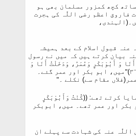
 ساتھ کچھ کمزور مسلمان بھی ہو
فاروق اعظم رضی اللّٰہ کی ہجرت
یں۔(الہندی،
ہ عنہ قبول اسلام کے بعد ہمیشہ
عنہ بیان کرتے ہیں کہ میں نے رسول
بُوْبَکْرٍ وَعُمَرُ، وَدَخَلْتُ أَنَا وَ
أَبُوْبَکْرٍ وَ عُمَرُ، وَخَرَجْتُ أَنَا وَ أَبُوْبَکْرٍ وَ عُمَرُ )) (صحیح البخاری :٣٦٨٥)''میں، ابو بکر اور عمر گئے۔
ر(فلاں مقام سے) نکلے ۔''
ے تھے: ((کُنْتُ وَأَبُوْبَکْرٍ
ُ))''میں،ابو بکر اور عمر تھے۔ میں، ابوبکر
اللّٰہ عنہ کی شہادت سے پہلے ان