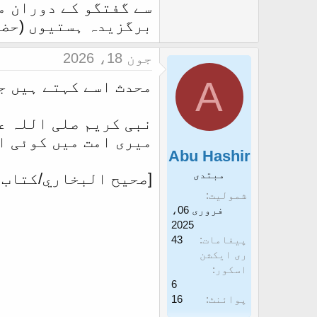
سے گفتگو کے دوران می
برگزیدہ ہستیوں (حضرت
جون 18، 2026
A
محدث اسے کہتے ہیں ج
نبی کریم صلی اللہ ع
میری امت میں کوئی ای
Abu Hashir
مبتدی
[صحيح البخاري/كتاب أحا
شمولیت
فروری 06،
2025
پیغامات
43
ری ایکشن
اسکور
6
پوائنٹ
16