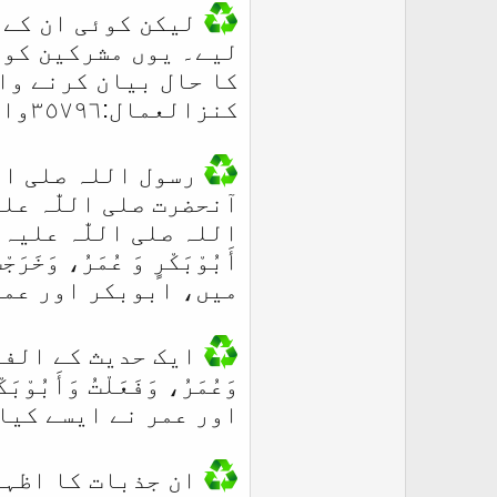
لیکن کوئی ان کے س
لیے۔ یوں مشرکین کو 
کا حال بیان کرنے وال
کنزالعمال:٣٥٧٩٦وابن الأثیر، أسد الغابہ:324/3)
رسول اللہ صلی الل
آنحضرت صلی اللّٰہ عل
اللہ صلی اللّٰہ علیہ وسلم
میں، ابوبکر اور عمر(
ایک حدیث کے الفاظ ہ
وَعُمَرُ، وَفَعَلْتُ وَأَبُ
اور عمر نے ایسے کیا۔
ان جذبات کا اظہار