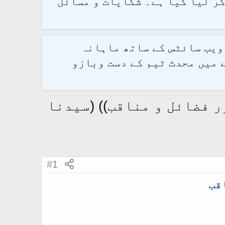
و 2.1.7 پر کامیابی سے منتقل کر لیا گیا ہے۔ شکایات و مسائل
 ویب سائٹس کے ساتھ ماہانہ
 میں محدث ٹیم کے دست وبازو
 اور فضائل و مناقب)) (سیدنا
#1
قب