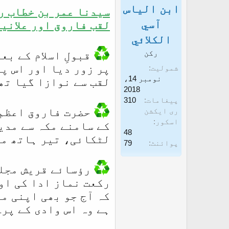
ا
غ
ابن الياس
سیدنا عمر بن خطاب رض
آ
ا
آسي
لقب فاروق اور علانیہ
غ
ز
الكلائي
ا
رکن
قبولِ اسلام کے بع
ز
پر زور دیا اور اس پ
شمولیت
ک
نومبر 14،
لقب سے نوازا گیا تھا۔
ر
2018
پیغامات
310
ن
حضرت فاروق اعظم ر
ری ایکشن
ے
اسکور
کے سامنے مکہ سے مدی
و
48
لٹکائی، تیر ہاتھ می
پوائنٹ
79
ا
ل
رؤسائے قریش مجلس
ا
رکعت نماز ادا کی او
کہ آج جو بھی اپنی م
ہے وہ اس وادی کے پرے