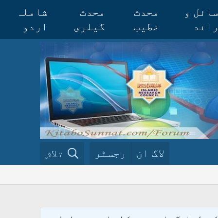
ائل و
محدث
محدث
شاملہ
ائد
خطیب
گیلری
اردو
لاگ ان
رجسٹر
تلاش