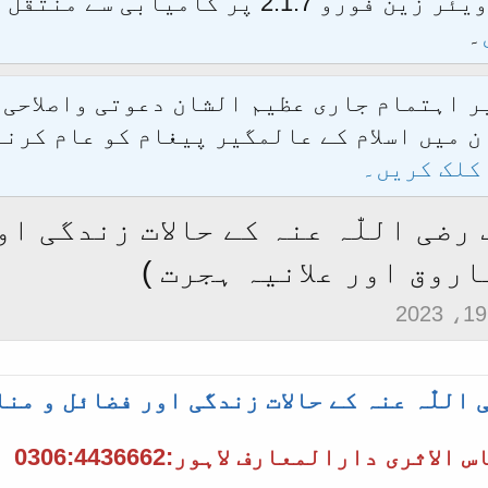
الحمدللہ محدث فورم کو نئےسافٹ ویئر زین فور
۔
یر اہتمام جاری عظیم الشان دعوتی واصلاحی
 میں اسلام کے عالمگیر پیغام کو عام کرنے
کلک کریں۔
خطاب رضی اللّٰہ عنہ کے حالات زندگی
اروق اور علانیہ ہجرت )
اللّٰہ عنہ کے حالات زندگی اور فضائل و منا
ثری دارالمعارف لاہور:0306:4436662