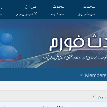
محدث
محدث
قرآن
رس
میگزین
میڈیا
لائبریری
جر
Members
ریخ