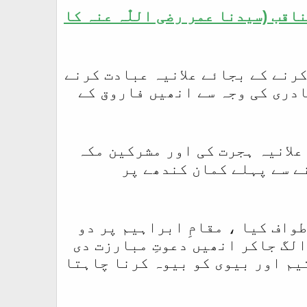
اقب (سیدنا عمر رضی اللّٰہ عنہ کا
 کرنے کے بجائے علانیہ عبادت کرنے
ادری کی وجہ سے انھیں فاروق کے
علانیہ ہجرت کی اور مشرکین مکہ
ے سے پہلے کمان کندھے پر
واف کیا ، مقامِ ابراہیم پر دو
لگ جاکر انھیں دعوتِ مبارزت دی
یم اور بیوی کو بیوہ کرنا چاہتا