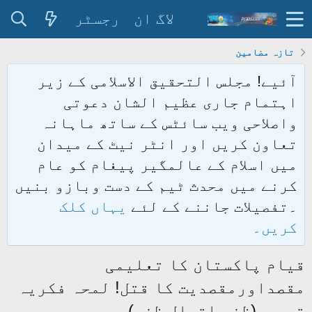
لاگ ان
رجسٹر
تازہ مضامین
آئیے! مجلس التحقیق الاسلامی کے زیر
اہتمام جاری عظیم الشان دعوتی
واصلاحی ویب سائٹس کے ساتھ ماہانہ
تعاون کریں اور انٹر نیٹ کے میدان
میں اسلام کے عالمگیر پیغام کو عام
کرنے میں محدث ٹیم کے دست وبازو بنیں
۔تفصیلات جاننے کے لئے
یہاں کلک
کریں۔
قیام پاکستان کا تعلیمی
مقصداورمقصدیت کا قتل! لمحہ فکریہ
تحریر(ظفر اقبال ظفر)