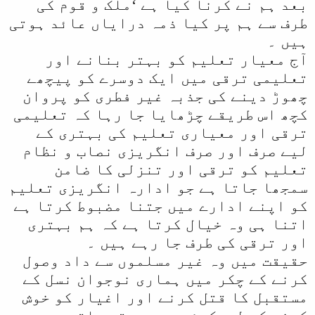
بعد ہم نے کرنا کیا ہے ‘ملک و قوم کی
طرف سے ہم پر کیا ذمہ درایاں عائد ہوتی
ہیں ۔
آج معیار تعلیم کو بہتر بنانے اور
تعلیمی ترقی میں ایک دوسرے کو پیچھے
چھوڑ دینے کی جذبہ غیر فطری کو پروان
کچھ اس طریقے چڑھایا جا رہا کہ تعلیمی
ترقی اور معیاری تعلیم کی بہتری کے
لیے صرف اور صرف انگریزی نصاب و نظام
تعلیم کو ترقی اور تنزلی کا ضامن
سمجھا جاتا ہے جو ادارہ انگریزی تعلیم
کو اپنے ادارے میں جتنا مضبوط کرتا ہے
اتنا ہی وہ خیال کرتا ہے کہ ہم بہتری
اور ترقی کی طرف جا رہے ہیں ۔
حقیقت میں وہ غیر مسلموں سے داد وصول
کرنے کے چکر میں ہماری نوجوان نسل کے
مستقبل کا قتل کرنے اور اغیار کو خوش