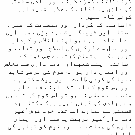
کرنے ‘فتنے کھڑے کرنے اور ملکی سلامتی
کو داؤں پہ لگانے کے علاوہ شاید اور
کوئی کام نہیں ۔
٭اساتذہ کا کردار اور مقصدیت کا قتل :
استاد اور ٹیچنگ ایک بہت بڑی ذمہ داری
ہے استاد ہی ہے جو اپنے اخلاق و کردار
اور عمل سے لوگوں کی اصلاح اور تعلیم و
تربیت کا اہتمام کرتاہے جس قوم کے
اساتذہ اپنے شعبےاور ذمہ داری سے مخلص
اور ایمان دار ہو اس قوم کی ترقی شاید
دنیا کی کوئی طاقت نہیں روک سکتی ہے
اور جس قوم کے اساتذہ اپنے شعبے اور
منصب سے مخلص نہ ہو تو اس قوم کی تباہی
و بربادی کو کوئی نہیں روک سکتا ۔بد
قسمتی سے ہمارے اساتذہ خود غرض ‘غیر
ذمہ دار ‘غیر تربیت یافتہ اور ایمان
داری کی صفات سے عاری قوم کو تباہی کی
طرف لے جار ہے ہیں ۔