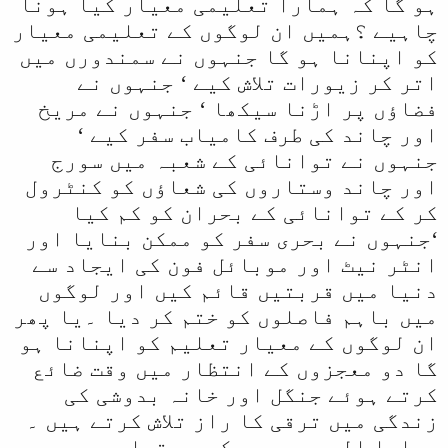
ہو گا کہ ہمارا تعلیمی معیار کیا ہونا
چاہیے ؟ہمیں ان لوگوں کے تعلیمی معیار
کو اپنانا ہو گا جنہوں نے سمندورں میں
اتر کر زیورات تلاش کیے ‘ جنہوں نے
فضاؤں پر اڑنا سیکھا ‘ جنہوں نے مریخ
اور چاند کی طرف کامیاب سفر کیے ‘
جنہوں نے توانائی کے شعبہ میں سورج
اور چاند وستاروں کی شعاؤں کو کنٹرول
کر کے توانائی کے بحران کو کم کیا
‘جنہوں نے بحری سفر کو ممکن بنایا اور
انٹر نیٹ اور موبائل فون کی ایجاد سے
دنیا میں قربتیں قائم کیں اور لوگوں
میں باہم فاصلوں کو ختم کر دیا ۔یا پھر
ان لوگوں کے معیار تعلیم کو اپنانا ہو
گا دو معجزوں کے انتظار میں وقت ضائع
کرتے ہوئے جنگل اور خانہ بدوشی کی
زندگی میں ترقی کا راز تلاش کرتے ہیں ۔
ہمارا المیہ یہ ہے کہ ہم تعلیمی