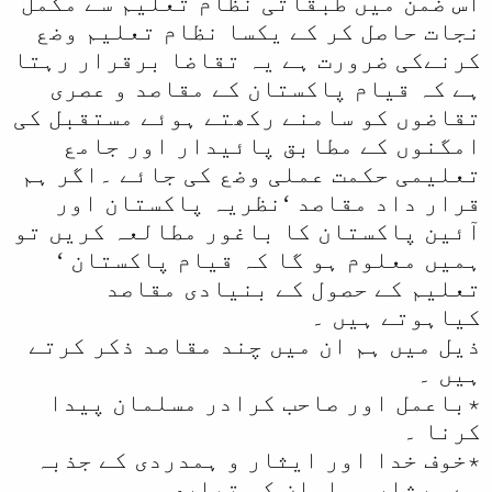
اس ضمن میں طبقاتی نظام تعلیم سے مکمل
نجات حاصل کر کے یکسا نظام تعلیم وضع
کرنےکی ضرورت ہے یہ تقاضا برقرار رہتا
ہے کہ قیام پاکستان کے مقاصد و عصری
تقاضوں کو سامنے رکھتے ہوئے مستقبل کی
امگنوں کے مطابق پائیدار اور جامع
تعلیمی حکمت عملی وضع کی جائے ۔اگر ہم
قرار داد مقاصد ‘نظریہ پاکستان اور
آئین پاکستان کا باغور مطالعہ کریں تو
ہمیں معلوم ہو گا کہ قیام پاکستان ‘
تعلیم کے حصول کے بنیادی مقاصد
کیاہوتے ہیں ۔
ذیل میں ہم ان میں چند مقاصد ذکر کرتے
ہیں ۔
٭باعمل اور صاحب کرادر مسلمان پیدا
کرنا ۔
٭خوف خدا اور ایثار و ہمدردی کے جذبہ
سے سرشار مسلمان کی تیاری ۔