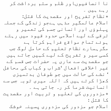
نا انصافیوںاور ظلم و ستم برداشت کر
رہے ہیں ۔
٭نظام تفریح اور مقصدیت کا قتل:
اسلام عالمگیر مذہب ہےجو زندگی کے جملہ
پہلوؤں اور انسانی جسم کی تعمیر و
ترقی کے لیے اسلامی حدود قیود میں رہتے
ہوئے تمام مواقع فراہم کرتا ہے
مگرہمارے نظام تعلیم کے حامل لوگ جب
کسی سیر و تفریح کے لیے کہیں جاتے ہیں
جو مقصدیت سے عاری یہ حضرات جس قسم کے
غیر اخلاقی افعال ‘شراب و کباب کی محافل
‘ نشے کی حالت میں جو طوفان بدتمیزی
کھڑا کرتے ہیں کہ اللہ میری توبہ جس سے
انسانیت شرما کر رہ جاتی ہے ۔
٭مزدوروں کی تعلیم و تربیت اور مقصدیت
کا قتل :
اسلام جو مزدور کی مزدوری پسینہ خوشک