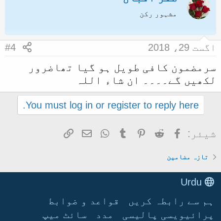
مشہور رکن
اگست 29، 2018
#4
سرمضمون کافی طویل ہو گیا تھاضرور
لکھیں گے۔۔۔۔ ان شاء اللہ
You must log in or register to reply here.
Facebook
Reddit
Pinterest
Tumblr
WhatsApp
ای میل
Link
شیئر:
تازہ مضامین
Urdu
ہم سے رابطہ کریں
قواعد و ضوابط
پرائیویسی پالیسی
مدد
سائٹ میپ