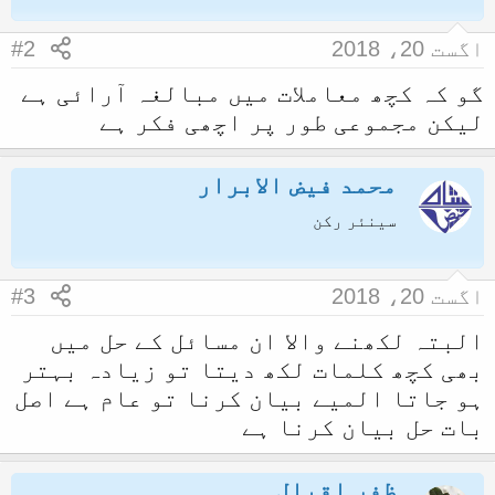
اگست 20، 2018
#2
گو کہ کچھ معاملات میں مبالغہ آرائی ہے
لیکن مجموعی طور پر اچھی فکر ہے
محمد فیض الابرار
سینئر رکن
اگست 20، 2018
#3
البتہ لکھنے والا ان مسائل کے حل میں
بھی کچھ کلمات لکھ دیتا تو زیادہ بہتر
ہو جاتا المیے بیان کرنا تو عام ہے اصل
بات حل بیان کرنا ہے
ظفر اقبال