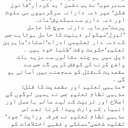
سےمرعوب‘ مذہب دشمن ‘ بد کردار‘قانون
شکن‘ غیر ذمہ دارانہ سرگرمیوں می ملوث
اور ذمہ داری سے سبکدوش‘مادہ
پرست‘سرمایہ دارنہ سوچ کا حامل
‘لبرل‘سیکولر ذہنیت کا حامل ہوتاہے جس
کے ذمہ دار تعلیمی ادراے‘استاد‘ماہرین
تعلیم‘حکومت وقت ‘طلبا خود ہیں ۔
ذیل میں ہم چند مثالوں سے مزید بات
واضع کرنے کی کوشش کریں گے جس سے
مقصدیت کےقتل کو سمجھنے میں آسانی ہو
گی ۔
٭مذہبی تعلیم اور مقصدیت کا قتل:
مذہبی نظام تعلیم جس نے ہمیں لوگوں کی
اصلاح اور تربیت کے لیے عالم باعمل اور
انبیاء کے وارث پیدا کرنا تھے اس
مذہبی نظام تعلیم نے فرقہ ورایت ‘ جود‘
تقلید شخصی‘مسلکی و فقہی اختلافات کو