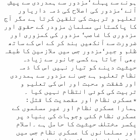
ہونے سے پہلے ‘مزدور سے ہمدردی سے پیش
آنے ‘مزدور کی اصلاح کی ذمہ داریاور
تعلیم و تربیت کی تلقین کرتا ہے مگر آج
کا پاکستانی مسلمان مزودر کے حقوق اور
مزدوری کا غاصب‘ مزدور کی کمزوری اور
ضرورت سے آنکھیں بند کر کے اس کے ساتھ
ظلم و جبر‘مزدور جس میں ملازمین کا طبقہ
بھی آ جاتا ہے کسی جانور سے زیادہ
حیثیت دینے کو تیار نہیں اس کا ذمہ
نظام تعلیم ہے جس نے مزدور سے ہمدردی
اور شفقت و محبت اور اس کی تعلیم و
تربیت کی کوئی انتظام نہیں کیا ۔
٭عسکری نظام اور مقصدیت کا قتل :
ہمارا عسکری نظام اور غیر مسلموں کے
عسکری نظام کئی وجوہات کی بنیاد پر
یکسر مختلف حیثیت کا حامل ہے ۔اسلام
اور مسلمانوں کا عسکری نظام جس میں