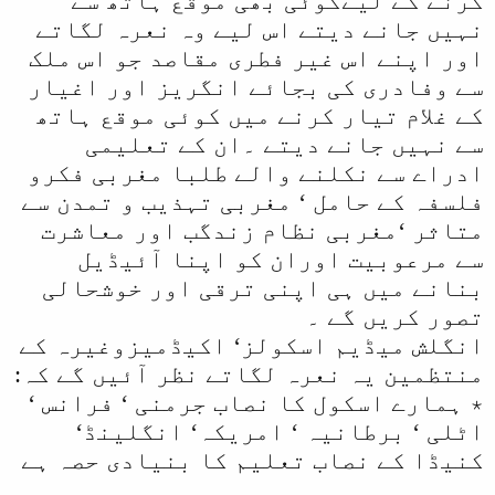
کرنے کے لیےکوئی بھی موقع ہاتھ سے
نہیں جانے دیتے اس لیے وہ نعرہ لگاتے
اور اپنے اس غیر فطری مقاصد جو اس ملک
سے وفادری کی بجائے انگریز اور اغیار
کے غلام تیار کرنے میں کوئی موقع ہاتھ
سے نہیں جانے دیتے ۔ان کے تعلیمی
ادراے سے نکلنے والے طلبا مغربی فکرو
فلسفہ کے حامل ‘ مغربی تہذیب و تمدن سے
متاثر ‘مغربی نظام زندگب اور معاشرت
سے مرعوبیت اوران کو اپنا آئیڈیل
بنانے میں ہی اپنی ترقی اور خوشحالی
تصور کریں گے ۔
انگلش میڈیم اسکولز‘ اکیڈمیزوغیرہ کے
منتظمین یہ نعرہ لگاتے نظر آئیں گے کہ:
٭ ہمارے اسکول کا نصاب جرمنی ‘ فرانس ‘
اٹلی ‘ برطانیہ ‘ امریکہ‘ انگلینڈ‘
کنیڈا کے نصاب تعلیم کا بنیادی حصہ ہے
۔