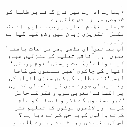
۔
٭ہمارے ادارے میں ناچ گانے پر طلبا کو
خصوصی مہارت دی جاتی ہے ۔
٭ہمارا نظام تعلیم پریپ سے ایم۔اے تک
مکمل انگریزی زبان میں وضع کیا گیا ہے
وغیرہ۔
آپ بتائیں! ان مٹھی بھر مراعات یافتہ ‘
عصری اور آفاقی تعلیم کی منزلیں عبور
کرنے والے ‘وطنیت پرستی ‘ قوم پرستی ‘
اغیار کی چاکری ‘غیر مسلموں کی کاسا
لیسی‘ننھے طلبا کی ذہن سازی اغیار کی
وفادری کی صورت میں کرنے ‘ملکی غداری
پر اکسانے ‘مغربی سوچ و فکر کے حامل
‘غیر مسلموں کے فکر و فلسفہ کو عام
کرنے اور لاکھوں لوگوں کا تعلیم قتل
کرنے والوں کویہ حق کس نے دیا ہے ؟
اس کی بنیادی وجہ شاید ہمارے طلبا و