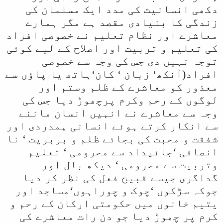
دکھی انسانیت کی مدد ایک مسلمان کی
زندگی کا بنیادی مقصد ہے مگر ہمارے
معاشرے اور نظام تعلیم نے خصوصی افراد
کی تعلیم و تربیت اور اصلاح کے لیے کوئی
توجہ نہیں دی جس کی وجہ سے خصوصی
افراد(آنکھ‘ زبان ‘ کان‘ہاتھ یا پاؤں سے
معذور کو معاشرے کے ظلم وستم اور
لوگوں کے رحم وکرم پرچھوڑ دیا جس کی
وجہ سے معاشرے نے انہیں انسان ماننے
سے انکار کرتے ہوئے انسانی ہمدردی اور
شفقت و محبت کی بجائے ظلم و بربریت ‘ نا
انصافی ‘جائیداد سے محرومی ‘ تعلیم
وتربیت سے محرومی ‘ دیکھ بال اور
گداگری جیسے قبیح فعل کی نظر کر دیا
جوکہ سڑکوں ‘چوک و چوراہوں‘مساجد اور
یتیم خانوں میں حکومتی ارکان کے رحم و
کرم پر چھوڑ دیا جو دن رات معاشرے کی