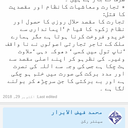
٭ تجارت ومعاشیات کانظام اور مقصدیت
کا قتل:
تجارت کا مقصد حلال روزی کا حصول اور
نظام زکوۃ کا قیا م ‘ایمانداری سے
خریدو فروخت کرنا ہوتا ہے مگر ہمارے
ملک کے تاجر تجارتی اصولوں نے نا واقف
‘ناپ تول میں کمی ‘ دھوکہ دہی ‘ملاوت
وغیرہ کی نظرہو کر اپنے اصلی مقصد سے
ہٹ چکا ہے جس کی وجہ سے اللہ کی نصرت
اور مدد برکت کی صورت میں ختم ہو چکی
ہے اور بے برکتی کا جن سرچڑھ کر بولنے
لگا ہے ۔
Last edited:
اکتوبر 29، 2018
محمد فیض الابرار
سینئر رکن