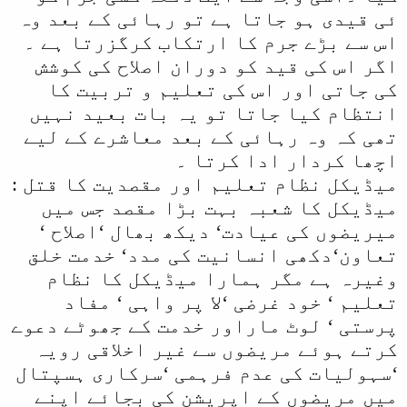
ئی قیدی ہو جاتا ہے تو رہائی کے بعد وہ
اس سے بڑے جرم کا ارتکاب کرگزرتا ہے ۔
اگر اس کی قید کو دوران اصلاح کی کوشش
کی جاتی اور اس کی تعلیم و تربیت کا
انتظام کیا جاتا تو یہ بات بعید نہیں
تھی کہ وہ رہائی کے بعد معاشرے کے لیے
اچھا کردار ادا کرتا ۔
میڈیکل نظام تعلیم اور مقصدیت کا قتل :
میڈیکل کا شعبہ بہت بڑا مقصد جس میں
میریضوں کی عیادت‘ دیکھ بھال ‘اصلاح ‘
تعاون‘دکھی انسانیت کی مدد‘ خدمت خلق
وغیرہ ہے مگر ہمارا میڈیکل کا نظام
تعلیم ‘ خود غرضی ‘لا پر واہی ‘ مفاد
پرستی ‘ لوٹ ماراور خدمت کے جھوٹے دعوے
کرتے ہوئے مریضوں سے غیر اخلاقی رویہ
‘سہولیات کی عدم فرہمی ‘سرکاری ہسپتال
میں مریضوں کے اپریشن کی بجائے اپنے