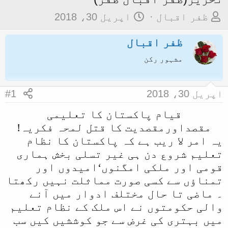
م
ت
ظفر اقبال
اپریل 30، 2018
و
ا
ظفر اقبال
ض
ر
و
ی
مشہور رکن
ع
خ
ک
آ
اپریل 30، 2018
#1
ا
غ
قیام پاکستان کا تعلیمی
آ
ا
مقصداورمقصدیت کا قتل لمحہ فکریہ!
غ
ز
یہ امر لا ریب ہے کہ پاکستان کا نظام
ا
تعلیم شروع دن ہی غیر تسلی بخش ہماری
ز
قومی اور ملکی امگنوں‘امیدوں اور
ک
تمناؤں سے کسی صورت مماثلت نہیں رکھتا
ر
۔ ماضی تا حال مختلف ادوار میں آنے
ن
والی حکومتوں نے اس ملک کے نظام تعلیم
ے
میں بہتری کی غرض سے جو کوششیں کیں سب