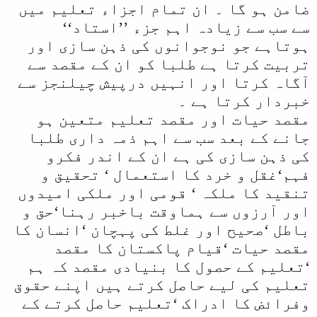
ضامن ہو گا ۔ ان تمام اجزاء تعلیم میں
سے سب سے زیادہ اہم جزء ’’استاد‘‘
ہوتاہے جو نوجوانوں کی ذہن سازی اور
تربیت کرتا ہے طلبا کو ان کے مقصد سے
آگاہ کرتا اور انہیں درپیش چیلنجز سے
خبردار کرتا ہے ۔
مقصد حیات اور مقصد تعلیم متعین ہو
جانے کے بعد سب سے اہم ذمہ داری طلبا
کی ذہن سازی کی ہے ان کے اندر فکرو
فہم‘غقل و خرد کا استعمال ‘ تحقیق و
تنقید کا ملکہ ‘ قومی اور ملکی امیدوں
اور آرزوں سے ہماوقت باخبر رہنا‘حق و
باطل ‘صحیح اور غلط کی پہچان ‘انسان کا
مقصد حیات ‘قیام پاکستان کا مقصد
‘تعلیم کے حصول کا بنیادی مقصد کہ ہم
تعلیم کی لیے حاصل کرتے ہیں اپنے حقوق
وفرائض کا ادراک ‘تعلیم حاصل کرتے کے