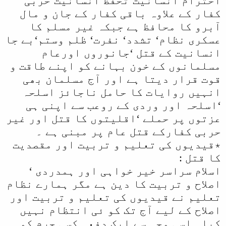
احترام انسانیت‘تحفظ انسانیت‘حربی
کفار کے علاوہ باقی کفار کے جان و مال
آبرو کا محافظ ہے جبکہ غیر مسلم کا
عسکری نظام‘ تشدد‘ نفرت‘ ظلم وستم‘بے جا
انسانیت کے قتل ‘جانوروں اورعام
مسلمانوں کے خون بہانے کو اپنے طاقت و
قوت قرار دیتا ہے اور آج مسلمان بھی
انہیں روایات کا حامل ناجائز اسلحہ
‘اسلحہ اور وردی کے روعب سے اپنی ہی
عزتوں پر حملے ‘اقلیتوں کا قتل اور غیر
حربی کفارکے قتل عام پر مبنی ہے ۔
٭قیدیوں کی تعلیم و تربیت اور مقصدیت
کا قتل :
اسلام سراسر خیر خواہی اور ہمدردی ‘
اصلاح و تربیت کا دین ہے مگر ہمارے نظام
تعلیم نے قیدیوں کی تعلیم و تربیت اور
اصلاح کے لیے آج تک کو ئی انتظام نہیں
کیا ۔اسی وجہ سے ایک دفعہ کسی جرم کو