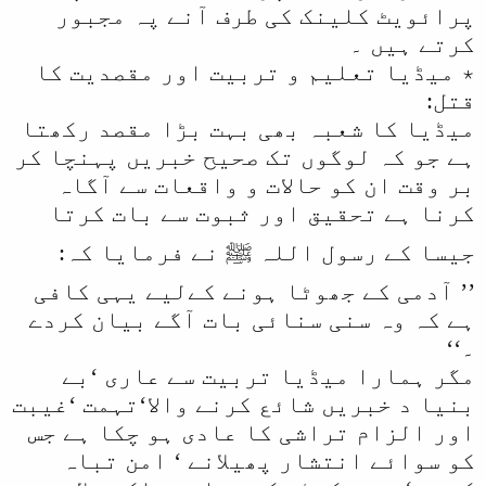
پرائویٹ کلینک کی طرف آنے پہ مجبور
کرتے ہیں ۔
٭ میڈیا تعلیم و تربیت اور مقصدیت کا
قتل:
میڈیا کا شعبہ بھی بہت بڑا مقصد رکھتا
ہے جو کہ لوگوں تک صحیح خبریں پہنچا کر
بر وقت ان کو حالات و واقعات سے آگاہ
کرنا ہے تحقیق اور ثبوت سے بات کرتا
جیسا کے رسول اللہ ﷺ نے فرمایا کہ:
’’ آدمی کے جھوٹا ہونے کےلیے یہی کافی
ہے کہ وہ سنی سنائی بات آگے بیان کردے
۔‘‘
مگر ہمارا میڈیا تربیت سے عاری ‘بے
بنیا د خبریں شائع کرنے والا‘تہمت ‘غیبت
اور الزام تراشی کا عادی ہو چکا ہے جس
کو سوائے انتشار پھیلانے ‘ امن تباہ