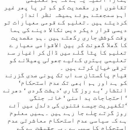
تقاضوں اور مقصدیت کو کم تر یا پھر غیر
اہم سمجھتے ہوئے ہمیشہ نظر انداز
کردیتے ہیں ۔تعلیم کے قومی معیارات تو
دیسی قرار دیکر دیس نکالا دینے کی ہما
وقت کوشش جاری رکھتے ہیں ۔ہم مقصدیت
کا گھلا گھونٹ کر بین الاقوامی معیار ے
تعلیم کا پٹا گلے میں ڈال کر اغیار سے
تعلیمی بہتری کےلیے جھولی پھیلانے کو
ترقی خیال کرتے ہیں ۔
قیام پاکستان سے اب تک پونی صدی گزرنے
کو ہے اور ہم ابھی تک عدم استحکام‘
انتشار ‘بے روز گاری ‘دہشت گردی ‘ دھرنے
‘ احتجاجات بد امنی ‘ خانہ جنگی
‘تکفیریت جیسے فتنوں کی دلدل میں آئے
روز گرتے چلے جا رہے ہیں ۔ہمیں معلوم
ہے کہ سیاسی عدم استحکام معاشرتی عدم
استحکام کا سبب ہے ۔یہ حقیقت ہے کے