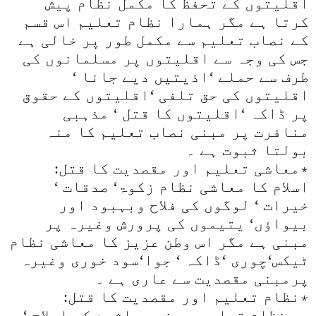
اقلیتوں کے تحفظ کا مکمل نظام پیش
کرتا ہے مگر ہمارا نظام تعلیم اس قسم
کے نصاب تعلیم سے مکمل طور پر خالی ہے
جس کی وجہ سے اقلیتوں پر مسلمانوں کی
طرف سے حملے ‘اذیتیں دیے جانا ‘
اقلیتوں کی حق تلفی ‘اقلیتوں کے حقوق
پر ڈاکہ ‘اقلیتوں کا قتل ‘ مذہبی
منافرت پر مبنی نصاب تعلیم کا منہ
بولتا ثبوت ہے ۔
٭معاشی تعلیم اور مقصدیت کا قتل:
اسلام کا معاشی نظام زکوۃ‘ صدقات ‘
خیرات ‘ لوگوں کی فلاح وبہبود اور
بیواؤں‘ یتیموں کی پرورش وغیرہ پر
مبنی ہے مگر اس وطن عزیز کا معاشی نظام
ٹیکس‘چوری ‘ڈاکہ ‘ جوا‘سود خوری وغیرہ
پرمبنی مقصدیت سے عاری ہے ۔
٭نظام تعلیم اور مقصدیت کا قتل:
وہ نظام تعلیم جس نے معاشرے کی اصلاح ‘