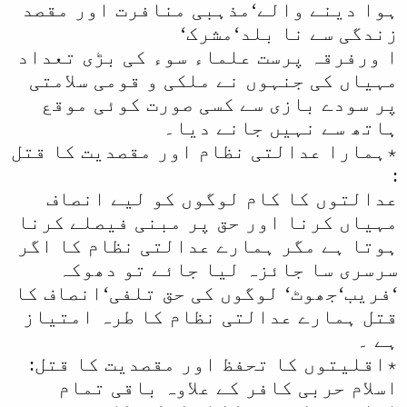
ہوا دینے والے‘مذہبی منافرت اور مقصد
زندگی سے نا بلد‘مشرک‘
ا ورفرقہ پرست علماء سوء کی بڑی تعداد
مہیاں کی جنہوں نے ملکی و قومی سلامتی
پر سودے بازی سے کسی صورت کوئی موقع
ہاتھ سے نہیں جانے دیا۔
٭ہمارا عدالتی نظام اور مقصدیت کا قتل
:
عدالتوں کا کام لوگوں کو لیے انصاف
مہیاں کرنا اور حق پر مبنی فیصلے کرنا
ہوتا ہے مگر ہمارے عدالتی نظام کا اگر
سرسری سا جائزہ لیا جائے تو دھوکہ
‘فریب‘جھوٹ‘ لوگوں کی حق تلفی‘انصاف کا
قتل ہمارے عدالتی نظام کا طرہ امتیاز
ہے ۔
٭اقلیتوں کا تحفظ اور مقصدیت کا قتل:
اسلام حربی کافر کے علاوہ باقی تمام