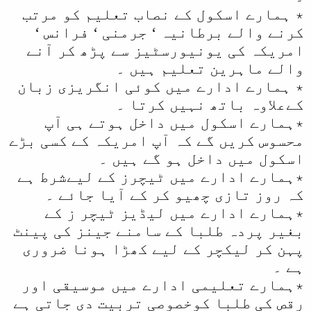
٭ ہمارے اسکول کے نصاب تعلیم کو مرتب
کرنے والے برطانیہ ‘ جرمنی ‘ فرانس ‘
امریکہ کی یونیورسٹیز سے پڑھ کر آنے
والے ماہرین تعلیم ہیں ۔
٭ ہمارے ادارے میں کوئی انگریزی زبان
کےعلاوہ باتھ نہیں کرتا ۔
٭ہمارے اسکول میں داخل ہوتے ہی آپ
محسوس کریں گے کہ آپ امریکہ کے کسی بڑے
اسکول میں داخل ہو گے ہیں ۔
٭ہمارے ادارے میں ٹیچرز کے لیےشرط ہے
کہ روز تازی چھیو کر کے آیا جائے ۔
٭ہمارے ادارے میں لیڈیز ٹیچر ز کے
بغیر پردہ طلبا کے سامنے جینز کی پینٹ
پہن کر لیکچر کے لیے کھڑا ہونا ضروری
ہے ۔
٭ہمارے تعلیمی ادارے میں موسیقی اور
رقص کی طلبا کوخصوصی تربیت دی جاتی ہے