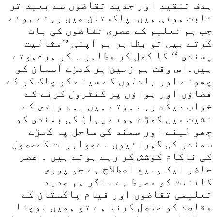
و
ہدف تنقید اور جدید تقاضوں سے بعید تر
ا
ثابت ہوئی ہیں۔پاکستان میں رہتے ہوئے
ل
جب ہم تعلیم کے عصری تقاضوں کی بات
کرتے ہیں تو بظاہر ہم آپنی ’’مثالیت
ا
پسندی ‘‘ کا کھل کر مظاہر ہ کر ہرےہوتے
ہیں۔اس وقت ہم زمین پر کھڑے آسمان کو
چھونے اور بادلوں کے سینے کو چاک کر کے
فضاؤں اور ہواؤں پر کنٹرول کرنے کے
خواب دیکھ رہے ہوتے ہیں ۔ہم وادی کے
نشیت میں کھڑے ہوئے پہاڑ کی بلندی کو
چھو لینے اور سمند کی ساحل پہ کھڑے
سمندر کی گہرائیوں سےجواہرات کےحصول
کی ناکام کوشش کر رہے ہوتے ہیں ۔ عصر
حاضر ایک وسیع اصطلاح ہے جو پوری
کائنات کو محیط ہے ۔اگر ہم جدید
تعلیمی تقاضوں اور قیام پاکستان کے
مقاصد کو حاصل کرنا ہے تو ہمیں سوچنا