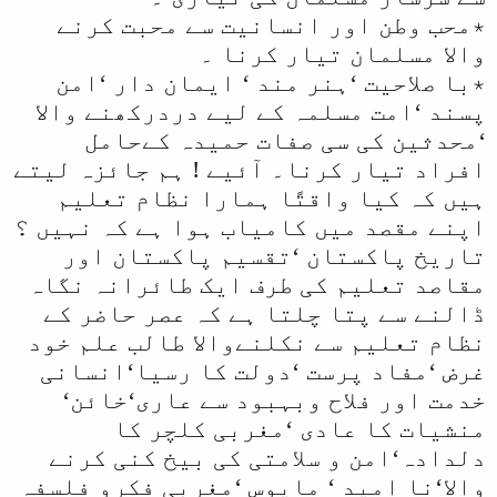
٭محب وطن اور انسانیت سے محبت کرنے
والا مسلمان تیار کرنا ۔
٭با صلاحیت ‘ہنر مند ‘ ایمان دار ‘امن
پسند ‘امت مسلمہ کے لیے دردرکھنے والا
‘محدثین کی سی صفات حمیدہ کےحامل
افراد تیار کرنا۔ آئیے ! ہم جائزہ لیتے
ہیں کہ کیا واقتًا ہمارا نظام تعلیم
اپنے مقصد میں کامیاب ہوا ہے کہ نہیں ؟
تاریخ پاکستان ‘تقسیم پاکستان اور
مقاصد تعلیم کی طرف ایک طائرانہ نگاہ
ڈالنے سے پتا چلتا ہے کہ عصر حاضر کے
نظام تعلیم سے نکلنےوالا طالب علم خود
غرض ‘مفاد پرست ‘دولت کا رسیا‘انسانی
خدمت اور فلاح وبہبود سے عاری‘خائن‘
منشیات کا عادی ‘مغربی کلچر کا
دلدادہ‘امن و سلامتی کی بیخ کنی کرنے
والا‘نا امید ‘ مایوس ‘مغربی فکرو فلسفہ