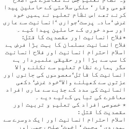
قومی وقار ‘ ملکی سلامتی کے حاملین پیدا
کرنے تھے اس نظام تعلیم نے ہمیں خود
غرض ‘مادہ پرست‘جواری ‘انسانیت سے عاری
اور سود خوری کے حاملین پیدا کیے ۔
٭فلاح انسانیت اور مقصدیت کا قتل:
فلاح انسانیت مسلمان کا بہت بڑا فرض ہے
اسلام احترام انسانیت اور فلاح انسانیت
کا سب سے بڑا اور حقیقی علمبردار ہے
مگر ہمارے نظام تعلیم سے نکلنے والا
انسانیت کا قاتل‘معصوموں کی جانوں اور
عزتوں سے کھیلنے والا‘خود غرض‘ دکھی
انسانیت کی مدد کے جذبے سے عاری افراد
معاشرے کی تباہی کےلیے دیے ۔
٭ خصوصی افراد کی تعلیم و تربیت اور
مقصدیت کا قتل :
اسلام احترام انسانیت اور ایک دوسرے سے
ہمدردی ‘ محبت ‘ اخوت‘ صلح رحمی اور