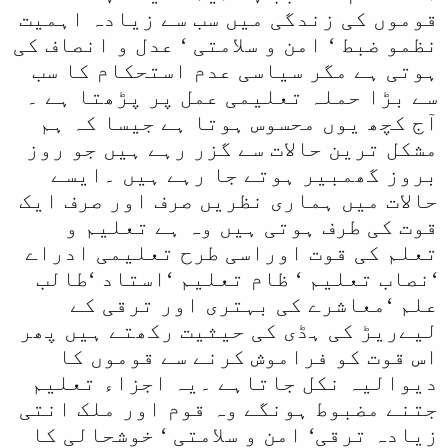
قوموں کی زندگی میں سب سے زیادہ اہمیت
نظمو ضبط ‘ امن و سلامتی ‘ عدل و انصاف کی
ہوتی ہے مگر سیاسی عدم استحکام کا سب
سے بڑا حملہ تعلیمی عمل پر پڑھتا ہے ۔
آج کچھ یوں محسوس ہوتا ہے جیسا کہ ہم
مشکل ترین حالات سے گزر رہے ہیں جو روز
بروز گھمبیر ہوتے جا رہے ہیں ۔ایسے
حالات میں ہماری نظریں صرف اور صرف ایک
قوت کی طرف ہوتی ہیں وہ ہے تعلیم و
تعلم کی قوت اوراسی طرح تعلیمی ادراے
‘نصاب تعلیم ‘ ظام تعلیم ‘استاد ‘طالب
علم ‘معاشرے کی بہتری اور ترقی کے
لیےریڑ کی ہڈی کی حیثیت رکھتے ہیں پھر
اس قوت کو فراموش کرنے سے قوموں کا
دیوالیہ نکل جاتاہے ۔یہ اجزاء تعلیم
جتنے مضبوط ہونگے وہ قوم اور ملک انتی
زیادہ ترقی‘ امن و سلامتی ‘ خوشحالی کا