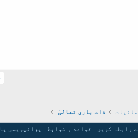
.
مانیات
ذات باری تعالیٰ
ے رابطہ کریں
قواعد و ضوابط
پرائیویسی پا