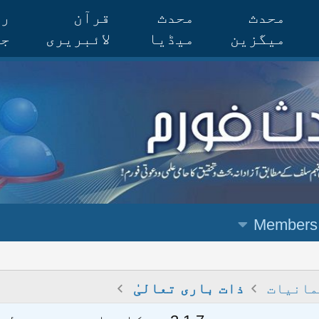
محدث
محدث
قرآن
رس
میگزین
میڈیا
لائبریری
جر
Members
مانیات
ذات باری تعالیٰ