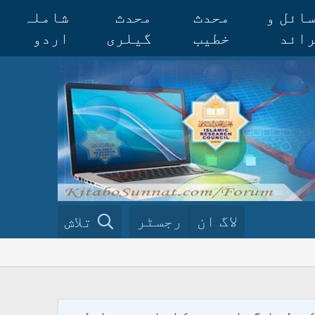
ائل و
محدث
محدث
شاملہ
ائد
خطیب
گیلری
اردو
لاگ ان
رجسٹر
تلاش