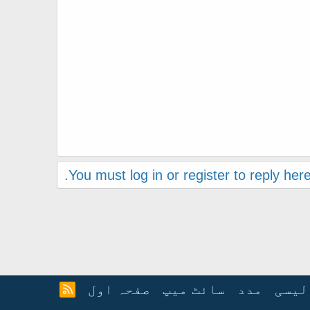
You must log in or register to reply here
لیسی
مدد
سائٹ میپ
صفحہ اول
آ
ر