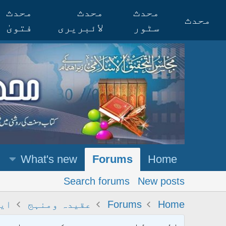
محدث
محدث
محدث
محدث
سٹور
لائبریری
فتویٰ
What's new
Forums
Home
Search forums
New posts
Home
Forums
عقیدہ ومنہج
ای