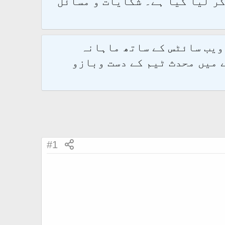
و 2.1.7 پر کامیابی سے منتقل کر لیا گیا ہے۔ شکایات و مسائل
 ویب سائٹس کے ساتھ ماہانہ
 میں محدث ٹیم کے دست وبازو
#1