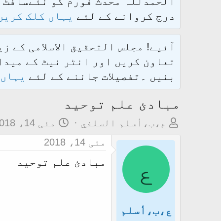
درج کروانے کے لئے
یہاں کلک کریں
آئیے! مجلس التحقیق الاسلامی کے ز
تعاون کریں اور انٹر نیٹ کے میدان
بنیں ۔تفصیلات جاننے کے لئے
یہاں 
مبادئ علم توحید
م
ت
ع،ب،أسلم السلفي
مئی 14، 2018
و
ا
مئی 14، 2018
ض
ر
ع
مبادئ علم توحید
و
ی
ع
خ
ک
آ
ا
غ
ع،ب،أسلم
آ
ا