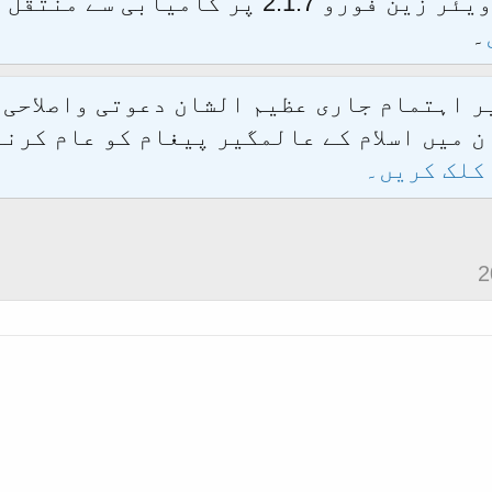
الحمدللہ محدث فورم کو نئےسافٹ ویئر زین فور
۔
یر اہتمام جاری عظیم الشان دعوتی واصلاحی
 میں اسلام کے عالمگیر پیغام کو عام کرنے
کلک کریں۔