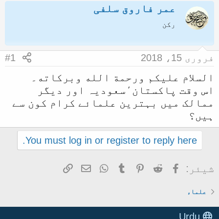
عمر فاروق سلفی
ض
ر
و
ی
رکن
ع
خ
ک
آ
فروری 15، 2018
#1
ا
غ
السلام علیکم ورحمة الله وبرکاته۔
آ
ا
اس وقت پاکستان٬سعودیہ اور دیگر
غ
ز
ممالک میں بہترین علمائے کرام کون سے
ا
ہیں؟
ز
ک
You must log in or register to reply here.
ر
ن
Facebook
Reddit
Pinterest
Tumblr
WhatsApp
ای میل
Link
شیئر:
ے
و
علماء
ا
ل
Urdu