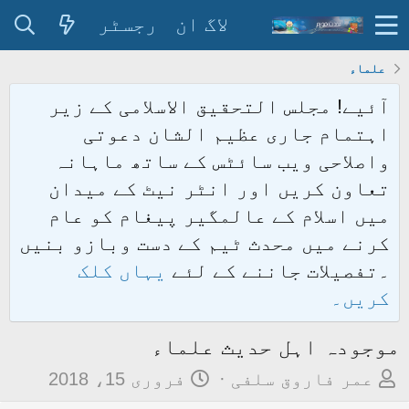
لاگ ان
رجسٹر
علماء
آئیے! مجلس التحقیق الاسلامی کے زیر
اہتمام جاری عظیم الشان دعوتی
واصلاحی ویب سائٹس کے ساتھ ماہانہ
تعاون کریں اور انٹر نیٹ کے میدان
میں اسلام کے عالمگیر پیغام کو عام
کرنے میں محدث ٹیم کے دست وبازو بنیں
۔تفصیلات جاننے کے لئے
یہاں کلک
کریں۔
موجودہ اہل حدیث علماء
م
ت
عمر فاروق سلفی
فروری 15، 2018
و
ا