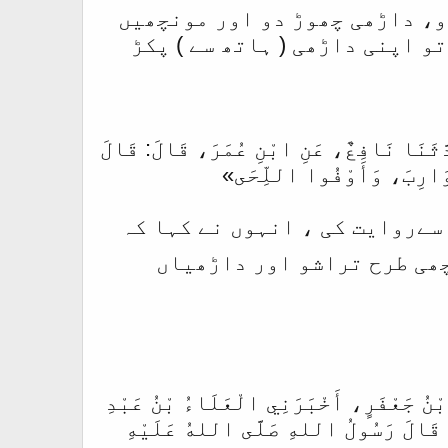
و، داڑھی چھوڑ دو اور مونچھیں
و اپنی داڑھی ( ہاتھ سے ) پکڑ
َدَّثَنَا نَافِعٌ، عَنِ ابْنِ عُمَرَ، قَالَ: قَالَ
وَارِبَ، وَأَوْفُوا اللِّحَى»
‌ سےروایت کی ، انہوں نے کہا کہ
چھی طرح تراشو اور داڑھیاں
بْنُ جَعْفَرٍ، أَخْبَرَنِي الْعَلَاءُ بْنُ عَبْدِ
: قَالَ رَسُولُ اللهِ صَلَّى اللهُ عَلَيْهِ