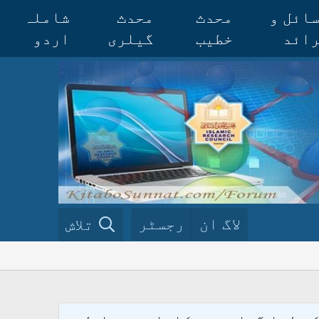
ائل و
محدث
محدث
شاملہ
ائد
خطیب
گیلری
اردو
لاگ ان
رجسٹر
تلاش