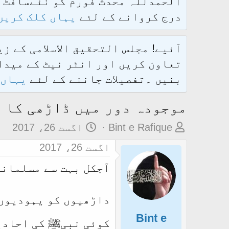
درج کروانے کے لئے
یہاں کلک کریں
آئیے! مجلس التحقیق الاسلامی کے ز
تعاون کریں اور انٹر نیٹ کے میدان
بنیں ۔تفصیلات جاننے کے لئے
یہاں 
موجودہ دور میں ڈاڑھی کا م
م
ت
Bint e Rafique
اگست 26، 2017
و
ا
اگست 26، 2017
ض
ر
آجکل بہت سے مسلمانو
و
ی
ع
خ
ک
آ
داڑھیوں کو یہودیوں 
ا
غ
Bint e
کوئی نبیﷺ کی احادیث
آ
ا