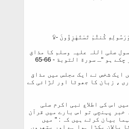
َرَسُولِهِ كُنتُمْ تَسْتَهْزِؤُونَ -لاَ
سول صلی اللہ علیہ وسلم کا مذاق
ہو ''ـ سورة التوبة - 66-65
 ایک شخص نے ایک مجلس میں مذاق
اری ، زبان کا جھوٹا اور لڑائی کے
میں اس کی اطلاع نبی اکرم صلی
ہ خبر پہنچی تو اس بارے میں قرآن
ا بیان کرتے ہیں کہ : '' میں
 پالان پکڑا ہوا ہے اور پتھروں