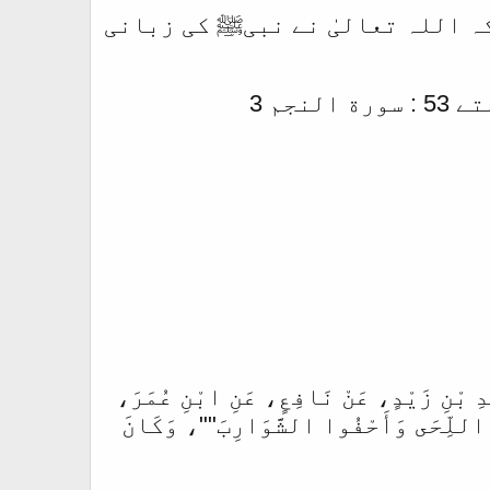
ہ اللہ تعالیٰ نے نبیﷺ کی زبانی
جم 3
 بْنِ زَيْدٍ، ‏‏‏‏‏‏عَنْ نَافِعٍ، ‏‏‏‏‏‏عَنِ ابْنِ عُمَرَ،
ُوا اللِّحَى وَأَحْفُوا الشَّوَارِبَ""، ‏‏‏‏‏‏وَكَانَ