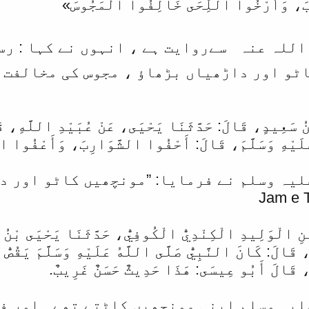
ِبَ، وَأَرْخُوا اللِّحَى خَالِفُوا الْمَجُوسَ»
اللہ ‌عنہ ‌ ‌ سےروایت ہے ، انہوں نے کہا : رس
يدٍ، ‏‏‏‏‏‏قَالَ:‏‏‏‏ حَدَّثَنَا يَحْيَى، ‏‏‏‏‏‏عَنْ عُبَيْدِ اللَّهِ، ‏‏‏‏‏‏
عَلَيْهِ وَسَلَّمَ، ‏‏‏‏‏‏قَالَ:‏‏‏‏ أَحْفُوا الشَّوَارِبَ، ‏‏‏‏‏‏وَأَعْفُوا
لیہ وسلم نے فرمایا: ”مونچھیں کاٹو اور دا
Jam e 
َ بْنِ الْوَلِيدِ الْكِنْدِيُّ الْكُوفِيُّ، حَدَّثَنَا يَحْيَى بْ
َالَ:‏‏‏‏ كَانَ النَّبِيُّ صَلَّى اللَّهُ عَلَيْهِ وَسَلَّمَ يَقُصُّ أ
‏‏‏‏‏قَالَ أَبُو عِيسَى:‏‏‏‏ هَذَا حَدِيثٌ حَسَنٌ غَرِيبٌ.
لیہ وسلم اپنی مونچھیں کاٹتے تھے۔ اور ف