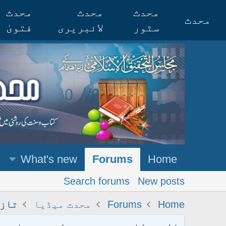
محدث
محدث
محدث
محدث
سٹور
لائبریری
فتویٰ
What's new
Forums
Home
Search forums
New posts
Home
Forums
محدث میڈیا
تازہ