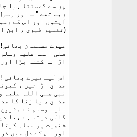
پر سے گھسٹتا ہوا جا 
رہے تھے '' ـ اور رسو
آیتوں اور اس کے رسو
(تفسیر طبری ، ابن اب
میرے مسلمان بھائی! 
صلی اللہ علیہ وسلم ک
اڑانا کتنا بڑا اور خ
اس لیے میرے بھائی ! 
مذاق اڑائیں ، کیونکہ
نبی صلی اللہ علیہ و
مذاق ، یا زنا کا مذا
علیہ وسلم نے مشروع ک
گالی دیتا ہے ،یا دین
شخصیت پر حملہ کرتا 
اور اس کے دل میں ذر