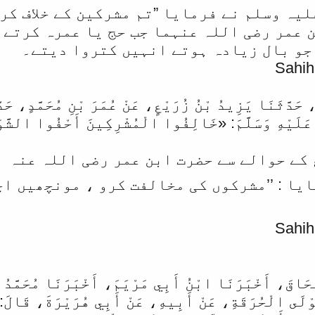
لیہ وسلم نے فرمایا ”تم مشرکین کے خلاف کر
عمر رضی اللہ عنہما جب حج یا عمرہ کرتے ت
 جو بال زیادہ ہوتے انہیں کتروا دیتے۔
Sahih
، حَدَّثَنَا يَزِيدُ بْنُ زُرَيْعٍ، عَنْ عُمَرَ بْنِ مُحَمَّدٍ، ح
لَيْهِ وَسَلَّمَ: «خَالِفُوا الْمُشْرِكِينَ أَحْفُوا الشَّ
ے حوالے سے حضرت ابن عمر ‌رضی ‌اللہ ‌عنہ ‌ 
یا : ’’مشرکوں کی مخالفت کرو ، مونچھیں ا
Sahih
سْحَاقَ، أَخْبَرَنَا ابْنُ أَبِي مَرْيَمَ، أَخْبَرَنَا مُحَمَّدُ 
وْلَى الْحُرَقَةِ، عَنْ أَبِيهِ، عَنْ أَبِي هُرَيْرَةَ، قَالَ