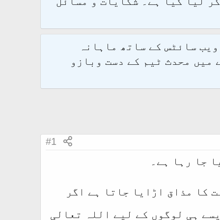
و 2.1.7 پر کامیابی سے منتقل کر لیا گیا ہے۔ شکایات و مسائل
 ویب سائٹس کے ساتھ ماہانہ
 میں محدث ٹیم کے دست وبازو
#1
ا جا رہا ہے۔
 کا مذاق اڑایا جاتا ہے اگر
سے ہی لوگوں کے لیے اللہ تعالی