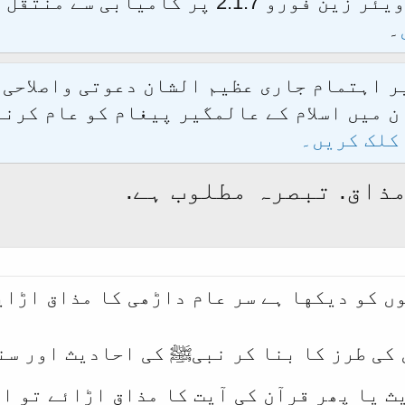
الحمدللہ محدث فورم کو نئےسافٹ ویئر زین فور
۔
یر اہتمام جاری عظیم الشان دعوتی واصلاحی
 میں اسلام کے عالمگیر پیغام کو عام کرنے
کلک کریں۔
ذاق. تبصرہ مطلوب ہے.
ں کو دیکها ہے سر عام داڑھی کا مذاق اڑای
کی طرز کا بنا کر نبیﷺ کی احادیث اور سنت
 یا پھر قرآن کی آیت کا مذاق اڑائے تو ای