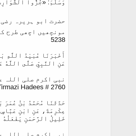
وَسَلَّمَ: «جُزُّوا الشَّوَار
حضرت ابو ہریرہ ‌رضی ‌
5238
أَخْبَرَنَا عُبَيْدُ اللَّهِ بْنُ سَعِ
‏‏‏‏‏‏عَنِ النَّبِيِّ صَلَّى اللَّهُ 
نبی اکرم صلی اللہ ع
Tirmazi Hadees # 2760
حَدَّثَنَا مُحَمَّدُ بْنُ عُمَر
عِكْرِمَةَ، عَنِ ابْنِ عَبَّاسٍ، ق
خَلِيلُ الرَّحْمَنِ يَفْعَلُهُ ، ‏
نبی اکرم صلی اللہ ع