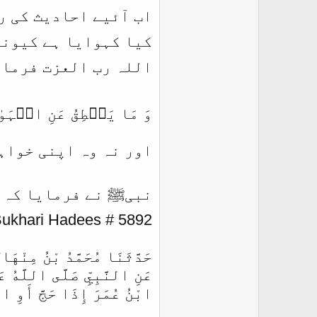
اب آئیے احادیث کی ر
کیا کہوایا ہے کیون
اللہ رب العزت فرماتے ہیں
وَ مَا یَنۡطِقُ عَنِ الۡہَوٰی 
اور نہ وہ اپنی خواہ
نبیﷺ نے فرمایا کہ
Bukhari Hadees # 5892
حَدَّثَنَا مُحَمَّدُ بْنُ مِنْهَالٍ، ‏
‏‏‏‏‏‏عَنِ النَّبِيِّ صَلَّى اللَّه
ابْنُ عُمَرَ إِذَا حَجَّ أَوِ اع