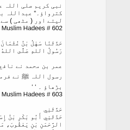
نبی کریم صلی اللہ ع
کترواؤ۔“ عبداللہ بن 
لیتے اور ( مٹھی ) سے
 Muslim Hadees # 602
حَدَّثَنَا سَهْلُ بْنُ عُثْمَانَ
رَسُولُ اللهِ صَلَّى اللهُ عَ
عمر بن محمد نے نافع ک
رسول اللہ ﷺ نے فرما
بڑھاؤ ۔ ‘ ‘
 Muslim Hadees # 603
حَدَّثَنِي
حَدَّثَنِي أَبُو بَكْرِ بْنُ إِ
الرَّحْمَنِ بْنِ يَعْقُوبَ، مَ