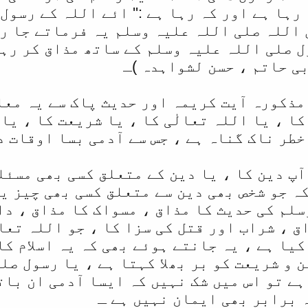
رہا ہے اور کہ رہا ہے :'' ائے اللہ کے رسول
ل اللہ صلی اللہ علیہ وسلم یہ فرماتے جا رہے
ل صلی اللہ علیہ وسلم کے ساتھ مذاق کر رہے
ی حاتم ، حسن لشواہدہ )ـ
مذکورہ آیت کریمہ اور حدیث پاک سے یہ معلو
ا ، یا اللہ تعالٰی کا ، یا شریعت کا ، یا
طر ناک گناہ ہے ، جس سے آدمی بسا اوقات د
آپ دین کا ، یا دین کے متعلق کسی بھی مسئل
 جو شخص بھی دین سے متعلق کسی بھی چیز یا 
سلم کی حدیث کا مذاق ، مسواک کا مذاق ، دا
ق ، شراب اور قتل کی سزا کا ، جو اللہ تعا
یا ہے ، یہ جانتے ہوئے بھی کہ یہ اسلام کا
 و شریعت کو بر بھلا کہتا ہے ، یا رسول صل
ہے تو اس میں شک نہیں کہ ایسا آدمی ان بات
ہ برابر بھی ایمان نہیں ہے ـ