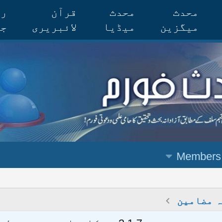
محدث
محدث
قرآن
رس
میگزین
میڈیا
لائبریری
جر
Members
 مضامین