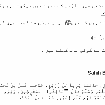
وشنی میں داڑھی کے بارے میں دیکهتے ہیں ک
کہ
 کہ نبیﷺ اپنی مرضی سے کچھ نہیں کہتے 53 : سورة الن
ؕ﴿۳﴾
ش سے کوئی بات کہتے ہیں ۔
Sahih 
‏‏‏‏‏حَدَّثَنَا يَزِيدُ بْنُ زُرَيْعٍ، ‏‏‏‏‏‏حَدَّثَنَا عُمَرُ بْنُ مُحَمَّدِ
ُ عَلَيْهِ وَسَلَّمَ قَالَ:‏‏‏‏ ""خَالِفُوا الْمُشْرِكِينَ، ‏‏‏‏‏‏وَفِّر
ْتَمَرَ قَبَضَ عَلَى لِحْيَتِهِ فَمَا فَضَلَ أَخَذَهُ.