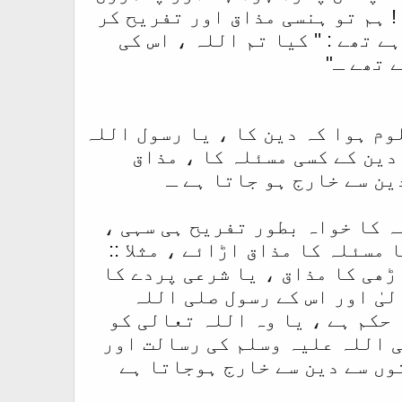
 ! ہم تو ہنسی مذاق اور تفریح کر
 تھے : '' کیا تم اللہ ، اس کی
 تھے ـ"
م ہوا کہ دین کا ، یا رسول اللہ
 دین کے کسی مسئلہ کا ، مذاق
ین سے خارج ہو جاتا ہے ـ
ہ کا خواہ بطور تفریح ہی سہی ،
مسئلہ کا مذاق اڑائے ، مثلا ::
ڑھی کا مذاق ، یا شرعی پردے کا
لیٰ اور اس کے رسول صلی اللہ
 حکم ہے ، یا وہ اللہ تعالی کو
ی اللہ علیہ وسلم کی رسالت اور
وں سے دین سے خارج ہوجاتا ہے