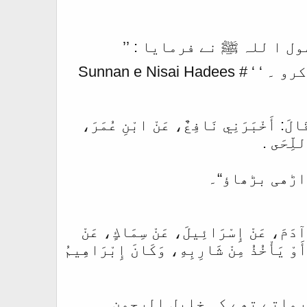
ول ا للہ ﷺ نے فرمایا : ’’
مونچھیں اچھی طرح کاٹو اور داڑھیاں بڑھاؤ ، مجوس کی مخالفت کرو ۔ ‘ ‘ Sunnan e Nisai Hadees #
قَالَ:‏‏‏‏ أَخْبَرَنِي نَافِعٌ، ‏‏‏‏‏‏عَنْ ابْنِ عُمَرَ،
 اللِّحَى .
ڑھی بڑھاؤ“۔
نُ آدَمَ، عَنْ إِسْرَائِيلَ، عَنْ سِمَاكٍ، عَنْ
َوْ يَأْخُذُ مِنْ شَارِبِهِ، ‏‏‏‏‏‏وَكَانَ إِبْرَاهِيمُ
رماتے تھے کہ خلیل الرحمن