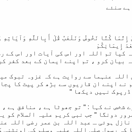
ہے سنئے
َ إِنَّمَا كُنَّا نَخُوضُ وَنَلْعَبُ قُلْ أَبِاللَّهِ وَآيَاتِهِ و
عْدَ إِيمَانِكُمْ
ہ کیا تم اللہ اور اس کی آیات اور اس کے ر
بیان کرو ، تم اپنے ایمان کے بعد کفر کر چکے 
 اللہ عنہما سے روایت ہے کہ غزوہ تبوک میں
ہم نے اپنے ان قاریوں سے بڑھ کر پیٹ کا پج
رپوک نہیں دیکھا ''
 شخص نے کہا : '' تو جھوٹا ہے ، منافق ہے ، 
ور دونگا '' جب نبی کریم علیہ السلام کو ی
ازل ہوئی ـ عبد اللہ بن عمر رضی اللہ عنہم
 کہ رسول صلی اللہ علیہ وسلم کی اونٹنی کا