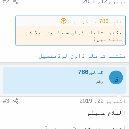
فروری 12، 2018
#2
ا
قاضی786 نے کہا ہے:
مکتبہ شاملہ کہاں سے ڈاون لوڈ کر
سکتے ہیں؟
مکتبہ شاملہ ڈاون لوڈتفصیل
قاضی786
ق
رکن
اکتوبر 22، 2019
#3
السلام علیکم
امید ہے سب خیریت سے ہوں گے