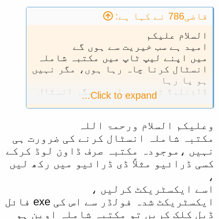
قاضی786 نے کہا ہے:
السلام علیکم
امید ہے سب خیریت سے ہوں گے
میں اپنے لیپ ٹاپ میں مکتبہ شاملہ
انسٹال کرنا چاہ رہا ہوں، مگر نہیں
ہو پا رہا
ڈاؤنلوڈ تو ہو رہا ہے، مگر انسٹال
Click to expand...
نہیں ہو رہا
وعلیکم السلام ورحمۃ اللہ
مکتبہ شاملہ انسٹال کرنے کی ضرورت ہی
نہیں ،موجودہ مکتبہ صرف ڈاون لوڈ کرکے
کسی ڈرائیو مثلاً ڈی ڈرائیو میں رکھ لیں
،
اسے ایکسٹریکٹ کرلیں ،
ایکسٹریکٹ شدہ فولڈر سے اس کی exe فائل
ڈبل کلک کریں تو مکتبہ شاملہ اوپن ہو