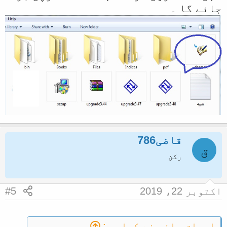
جائے گا ۔
قاضی786
ق
رکن
اکتوبر 22، 2019
#5
اسحاق سلفی نے کہا ہے: