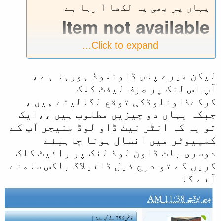
یہاں پر بھی یہ لکھا آ رہا ہے
Item not available
Click to expand...
The item is not available due to issues with the item's
content.
لیکن میرے پاس ڈاونلوڈ ہورہا ہے ،
آپ اس لنک پر صرف لیفٹ کلک
کرکےڈاونلوڈکی توقع لگالیتے ہیں ،
جبکہ یہاں دو چیزیں مطلوب ہیں ،،ایک
تو یہ کہ انٹر نیٹ ڈاو لوڈ منیجر آپ کے
کمپیوٹر میں انسال ہونا چاہیئے
دوسری بات ڈاون لوڈ لنک پر رائیٹ کلک
کریں گے تو درج ذیل ڈائیلاگ باکس سامنے
آئے گا