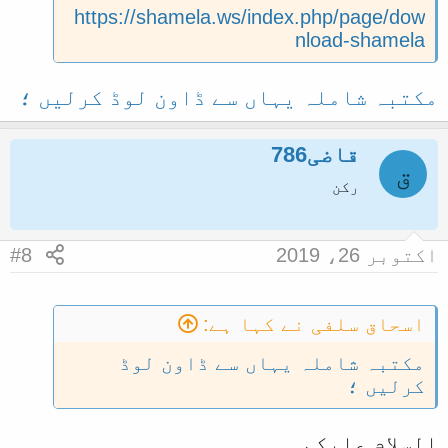
https://shamela.ws/index.php/page/dow
nload-shamela
مکتبہ شاملہ یہاں سے ڈاون لوڈ کرلیں ؛
قاضی786
ق
رکن
اکتوبر 26، 2019
#8
اسحاق سلفی نے کہا ہے:
مکتبہ شاملہ یہاں سے ڈاون لوڈ
کرلیں ؛
السلام علیکم