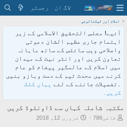
لاگ ان
رجسٹر
اسلام اور ٹیکنالوجی
آئیے! مجلس التحقیق الاسلامی کے زیر
اہتمام جاری عظیم الشان دعوتی
واصلاحی ویب سائٹس کے ساتھ ماہانہ
تعاون کریں اور انٹر نیٹ کے میدان
میں اسلام کے عالمگیر پیغام کو عام
کرنے میں محدث ٹیم کے دست وبازو بنیں
۔تفصیلات جاننے کے لئے
یہاں کلک
کریں۔
مکتبہ شاملہ کہاں سے ڈاونلوڈ کریں
م
ت
قاضی786
فروری 12، 2018
و
ا