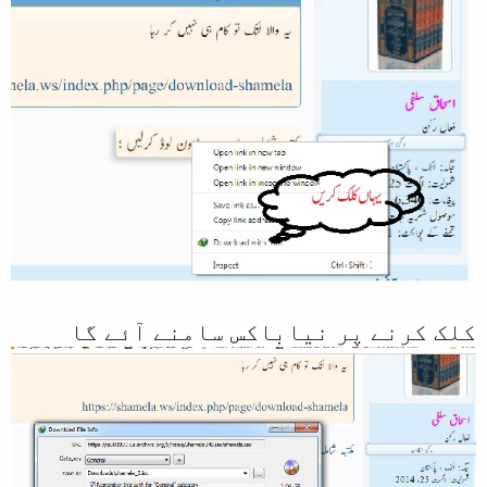
کلک کرنے پر نیاباکس سامنے آئے گا