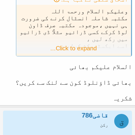
وعلیکم السلام ورحمۃ اللہ
مکتبہ شاملہ انسٹال کرنے کی ضرورت
ہی نہیں ،موجودہ مکتبہ صرف ڈاون
لوڈ کرکے کسی ڈرائیو مثلاً ڈی ڈرائیو
میں رکھ لیں ،
اسے ایکسٹریکٹ کرلیں ،
Click to expand...
ایکسٹریکٹ شدہ فولڈر سے اس کی exe
فائل ڈبل کلک کریں تو مکتبہ شاملہ
السلام علیکم بھائی
اوپن ہو جائے گا ۔
21537 اٹیچمنٹ کو ملاحظہ فرمائیں
بھائی ڈاؤنلوڈ کون سے لنک سے کریں؟
شکریہ
قاضی786
ق
رکن