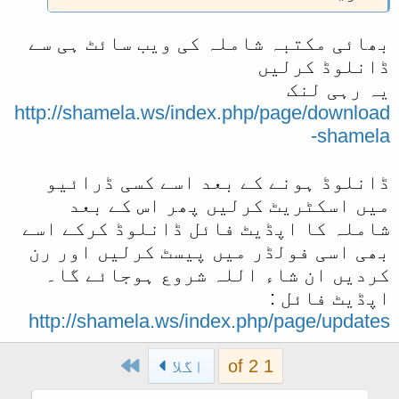
بھائی مکتبہ شاملہ کی ویب سائٹ ہی سے
ڈانلوڈ کرلیں
یہ رہی لنک
http://shamela.ws/index.php/page/download
-shamela
ڈانلوڈ ہونے کے بعد اسے کسی ڈرائیو
میں اسکٹریٹ کرلیں پھر اس کے بعد
شاملہ کا اپڈیٹ فائل ڈانلوڈ کرکے اسے
بھی اسی فولڈر میں پیسٹ کرلیں اور رن
کردیں ان شاء اللہ شروع ہوجائے گا۔
اپڈیٹ فائل :
http://shamela.ws/index.php/page/updates
Last
1 of 2
اگلا