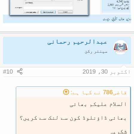
عبدالرحیم رحمانی
سینئر رکن
اکتوبر 30، 2019
#10
قاضی786 نے کہا ہے:
السلام علیکم بھائی
بھائی ڈاؤنلوڈ کون سے لنک سے کریں؟
شکریہ