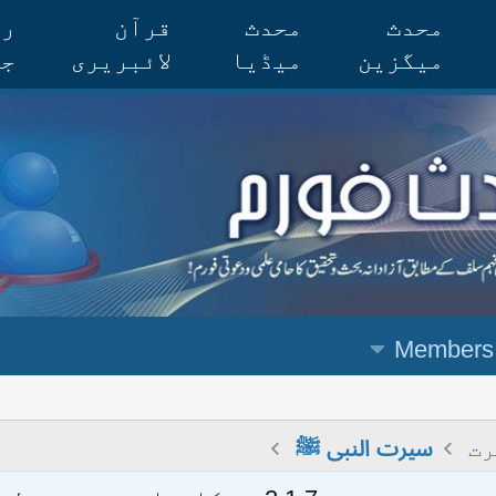
محدث
محدث
قرآن
رس
میگزین
میڈیا
لائبریری
جر
Members
رت
سیرت النبی ﷺ