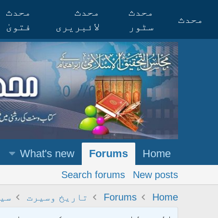
محدث
محدث
محدث
محدث
سٹور
لائبریری
فتویٰ
What's new
Forums
Home
Search forums
New posts
Home
Forums
تاریخ وسیرت
سی