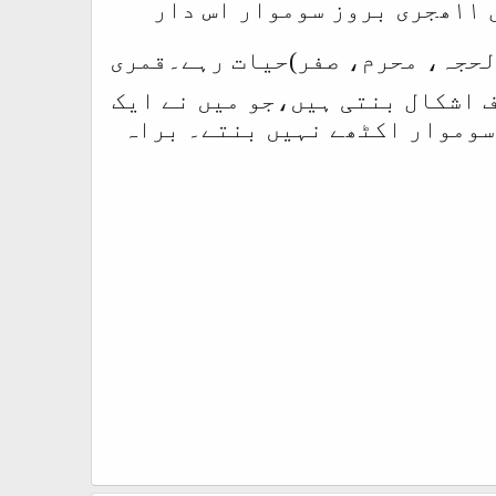
جمعتہ المبارک کو آپ ﷺ نے خطبہ حجتہ الوداع دیا۔نیز آپ ﷺ ۱۲ ربیع الاول ۱۱ھجری بروز سوموار اس دار
الحجہ، محرم، صفر)حیات رہے۔قمری
ٓٹھ مختلف اشکال بنتی ہیں،جو میں نے ایک
 اسکے مطابق تو ۱۲ ربیع الاول اور سوموار اکٹھے نہیں بنتے۔ براہ