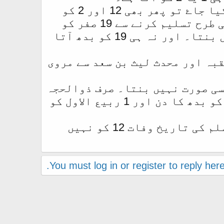
اگر ذوالحجہ کو 29 کا، محرم کو 29 کا اور صفر کو 30 کا تسلیم کیا جاۓ تو پھر بھی 12 اور 2 کو
سوموار کا دن نہیں بنتا۔ صرف 1 ربیع الاول کو بنتا ہے۔ اور اسی طرح تسلیم کرنے سے 19 صفر کو
بدھ کا دن آتا ہے۔ باقی کسی صورت 12 کو 2 کو سوموار کا دن نہیں بنتا۔ اور نہ ہی 19 کو بدھ آتا
قبہ اور محدث لیث بن سعد سے مروی
اس حساب سے 12 یا 2 یا 1 کو سوموار کسی صورت نہیں بنتا۔ صرف ذوالحجہ
کو 29 کا محرم کو 29 کا اور صفر کو 30 کا تسلیم کرنے سے 19 صفر کو بدھ کا دن اور 1 ربیع الاول کو
تو اس سے یہی ثابت ہوتا ہے کہ نبی کریم صلی اللہ علیہ والہ وسلم کی تاریخ وفات 12 کو نہیں
You must log in or register to reply here