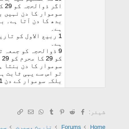
ہے۔
1 ربیع الاول کو تار
ہے۔
سوموار کا دن بنتا ہ
بلکہ سوموار کے دن 1 ربیع الاول کو ہوئی۔ واللہ اعلم۔
Facebook
Reddit
Pinterest
Tumblr
WhatsApp
ای میل
Link
شیئر:
Home
Forums
تاریخ وسیرت
سی