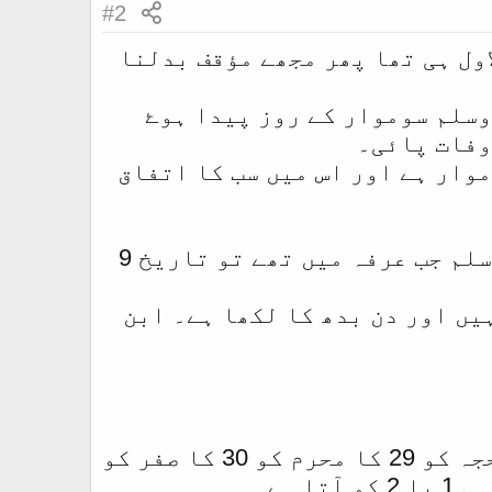
#2
ت کے متعلق پہلے میرا مؤقف بھی 12 ربیع الاول ہی تھا پھر مجھے مؤقف بدلنا
وسلم سوموار کے روز پیدا ہوۓ
وفات پائی۔
وار ہے اور اس میں سب کا اتفاق
جیسا کہ احادیث سے ثابت ہے کہ نبی کریم صلی اللہ علیہ والہ وسلم جب عرفہ میں تھے تو تاریخ 9
کی دو تاریخیں 19 صفر اور 29 صفر لکھی ہیں اور دن بدھ کا لکھا ہے۔ ابن
ذوالحجہ کو اگر 30 کا محرم کو 29 کا صفر کو 30 کا یا پھر ذوالحجہ کو 29 کا محرم کو 30 کا صفر کو