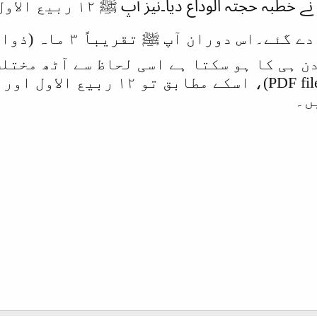
دے گئے۔
اس دوران آپ ﷺ تقریباً
۳ ماہ (ذو
ینہ صرف ۲۹ یا ۳۰ دن ہی کا ہو سکتا ہے اسی لحاظ سے ا
کوشش کی ہے (PDF file attached)،
ں۔