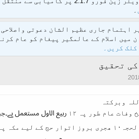
الحمدللہ محدث فورم کو نئےسافٹ ویئر زین فور
۔
یر اہتمام جاری عظیم الشان دعوتی واصلاحی
 میں اسلام کے عالمگیر پیغام کو عام کرنے
کلک کریں۔
کی تحقیق
للہ وبرکتہ
نبی اکرم ﷺ کی تاریخ وفات عام طور پہ ۲