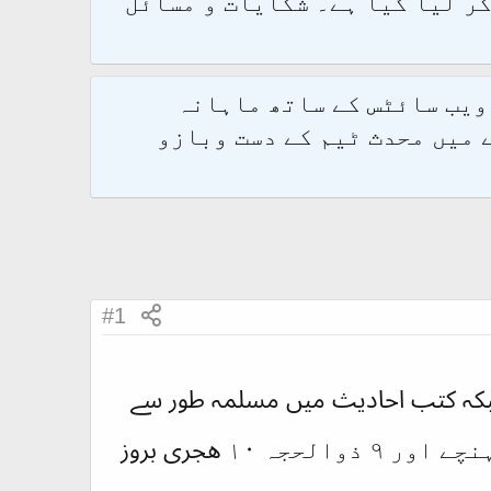
و 2.1.7 پر کامیابی سے منتقل کر لیا گیا ہے۔ شکایات و مسائل
 ویب سائٹس کے ساتھ ماہانہ
 میں محدث ٹیم کے دست وبازو
#1
۱ ربیع الاول مستعمل ہے۔جبکہ کتب احادیث میں مسلمہ طور سے
ثابت ہے کہ آپ ﷺ ۴ ذوالحجہ۱۰ ھجری بروز اتوار حج کے لیے مکہ پہنچے اور ۹ ذوالحجہ ۱۰ ھجری بروز