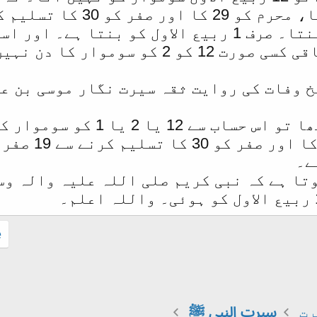
یخ وفات کی روایت ثقہ سیرت نگار موسی بن ع
9 ذوالحجہ کو جمعہ تھا تو 
ے۔
.
رت
سیرت النبی ﷺ