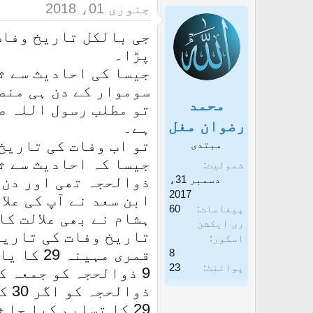
جنوری 01، 2018
پڑا۔
جیسا کی احادیث سے ث
سوموار کے دن ہی منص
محمد
تو مطلب رسول اللہ ص
رضوان مغل
ہے۔
تو اب وفات کی تاریخ
مبتدی
شمولیت
دسمبر 31،
ذوالحجہ تھی اور دن 
2017
پیغامات
60
ہشام نے بھی علالت کا
ری ایکشن
تاریخ وفات کی تاریخیں 12، 1، 2 آئ
اسکور
قمری مہینہ 29 کا یا 30 کا ہوتا ہے۔
8
پوائنٹ
23
9 ذوالحجہ کو جمعہ کا دن تھا۔
29 کا تسلیم کیا جاۓ تو 12 ربیع الاول سوموار کو نہیں آتا۔ نہ ہی 1 یا 2 کو آتا ہے۔