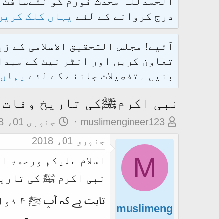
درج کروانے کے لئے
یہاں کلک کریں
آئیے! مجلس التحقیق الاسلامی کے ز
تعاون کریں اور انٹر نیٹ کے میدان
بنیں ۔تفصیلات جاننے کے لئے
یہاں 
نبی اکرمﷺکی تاریخ وفات 
م
ت
muslimengineer123
جنوری 01، 2018
و
ا
جنوری 01، 2018
ض
ر
M
اسلام علیکم ورحمۃ ا
و
ی
ع
خ
ک
آ
ا
غ
muslimeng
آ
ا