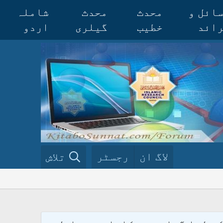
ائل و
محدث
محدث
شاملہ
ائد
خطیب
گیلری
اردو
لاگ ان
رجسٹر
تلاش