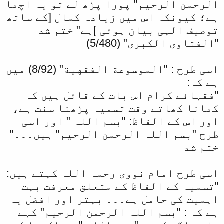
الرحمن الرحیم" پورا پڑھ لے تو یہ اچھا
ہے؛ کیونکہ اس میں زیادہ کمال [کے ساتھ
توصیف الہی بیان ہوئی ]ہے" ختم شد
"الفتاوى الكبرى" (5/480)
اسی طرح : "الموسوعة الفقهية" (8/92) میں
ہے کہ:
"فقہائے کرام اس بات کے قائل ہیں کہ
کھانا کھاتے وقت تسمیہ پڑھنا سنت ہے،
اور اس کے الفاظ: "بسم اللہ " اور اسی
طرح "بسم اللہ الرحمن الرحیم" ہیں۔۔۔"
ختم شد
اسی طرح امام نووی رحمہ اللہ کہتے ہیں:
"تسمیہ کے الفاظ کے متعلق معرفت بہت
اہمیت کی حامل ہے۔۔۔ بہتر اور افضل یہ
ہے کہ : "بسم اللہ الرحمن الرحیم" کہے