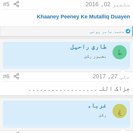
ستمبر 02، 2016
#5
Khaaney Peeney Ke Mutalliq Duayen
R
محمد عامر یونس
e
a
طارق راحیل
c
ط
t
مشہور رکن
i
o
n
مئی 27، 2017
#6
s
:
جزاک اللہ۔۔۔۔۔۔۔۔۔۔۔۔۔۔۔۔۔۔
غرباء
غ
رکن