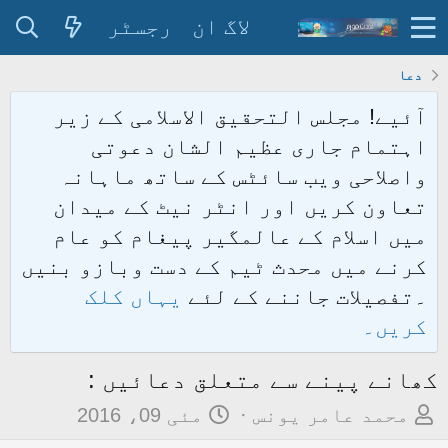
لاگ ان
رجسٹر
دعا
آئیے! مجلس التحقیق الاسلامی کے زیر
اہتمام جاری عظیم الشان دعوتی
واصلاحی ویب سائٹس کے ساتھ ماہانہ
تعاون کریں اور انٹر نیٹ کے میدان
میں اسلام کے عالمگیر پیغام کو عام
کرنے میں محدث ٹیم کے دست وبازو بنیں
۔تفصیلات جاننے کے لئے
یہاں کلک
کریں۔
کھانے پینے سے متعلق دعائیں :
م
ت
محمد عامر یونس
مئی 09، 2016
و
ا