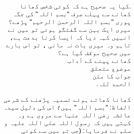
.کیا یہ صحیح ہے کہ کوئی شخص کھانا
کھانے سے پہلے صرف "بسم اللہ" کی جگہ
پوری "بسم اللہ الرحمن الرحیم" پڑھے؟
میری ایک بہن سے گفتگو ہوئی تو میں نے
انہیں کہہ دیا کہ ایسا کرنا بدعت ہے،
تاہم وہ میری بات نہ مانی ، تو اس بارے
میں صحیح موقف کیا ہے؟
کھانے پینے کے آداب
موضوع متعلق
جواب کا متن
الحمد للہ.
کھانا کھاتے ہوئے تسمیہ پڑھنے کے شرعی
الفاظ: "بسم اللہ" ہیں؛ اس کی دلیل سیدہ
عائشہ رضی اللہ عنہا سے مروی ہے وہ
کہتی ہیں کہ رسول اللہ صلی اللہ علیہ و
سلم نے فرمایا: (جب تم میں سے کوئی