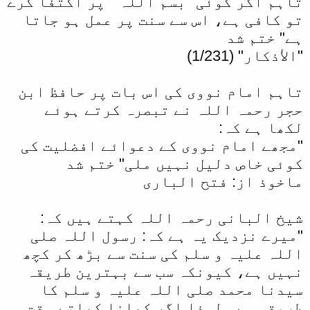
تاہم اگر کوئی "بسم اللہ " پر اکتفا کرے
تو کافی ہے، اس سے سنت پر عمل ہو جاتا
ہے" ختم شد
"الأذكار" (1/231)
تاہم امام نووی کی اس بات پر حافظ ابن
حجر رحمہ اللہ نے تبصرہ کرتے ہوئے
لکھا ہے کہ:
"مجھے امام نووی کے دعوائے افضلیت کی
کوئی خاص دلیل نہیں ملی" ختم شد
ماخوذ از: فتح الباری
شیخ البانی رحمہ اللہ کہتے ہیں کہ:
"میرے نزدیک یہ ہے کہ: رسول اللہ صلی
اللہ علیہ و سلم کی سنت سے بڑھ کر کچھ
نہیں ہے، کیونکہ سب سے بہترین طریقہ
سیدنا محمد صلی اللہ علیہ و سلم کا
طریقہ ہے، لہذا اگر کھانا کھاتے وقت