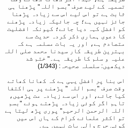
تسمیہ کے لیے صرف "بسم اللہ" پڑھنا ہی
ثابت ہے تو اس لیے اس سے زیادہ پڑھنا
جائز نہیں ہے؛ چہ جائیکہ زیادہ پڑھنے
کو افضل کہہ دیا جائے؛ کیونکہ افضلیت
کا دعوی ہماری ذکر کردہ حدیث سے
متصادم ہے، اور یہ بات مسلمہ ہے کہ
بہترین طریقہ کار سیدنا محمد صلی اللہ
علیہ و سلم کا طریقہ ہے۔" ختم شد
دیکھیں: سلسلہ صحیحہ: (1/343)
اس بنا پر افضل یہی ہے کہ کھانا کھاتے
وقت صرف "بسم اللہ " پڑھنے پر ہی اکتفا
کیا جائے، اور اس سے زیادہ مت پڑھیں،
تاہم اگر کوئی زیادہ پڑھتے ہوئے "بسم
اللہ الرحمن الرحیم" پوری پڑھ لیتا ہے
تو اکثر علمائے کرام کے ہاں اس میں
کوئی حرج والی بات نہیں ہے۔