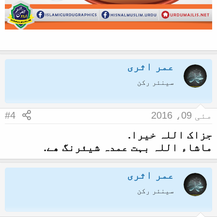
عمر اثری
سینئر رکن
مئی 09، 2016
#4
جزاک اللہ خیرا.
ماشاء اللہ بہت عمدہ شیئرنگ ھے.
عمر اثری
سینئر رکن