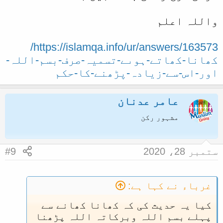
واللہ اعلم
https://islamqa.info/ur/answers/163573/
کھانا-کھاتے-ہوىے-تسمیہ-صرف-بسم-اللہ-
اور-اس-سے-زیادہ-پڑھنے-کا-حکم
عامر عدنان
مشہور رکن
ستمبر 28، 2020
#9
غرباء نے کہا ہے:
کیا یہ حدیث کی کہ کھانا کھانے سے
پہلے بسم اللہ وبرکاتہ اللہ پڑھنا