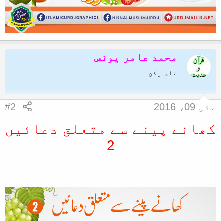
محمد عامر یونس
خاص رکن
مئی 09، 2016
#2
کھانے پینے سے متعلق دعائیں
2