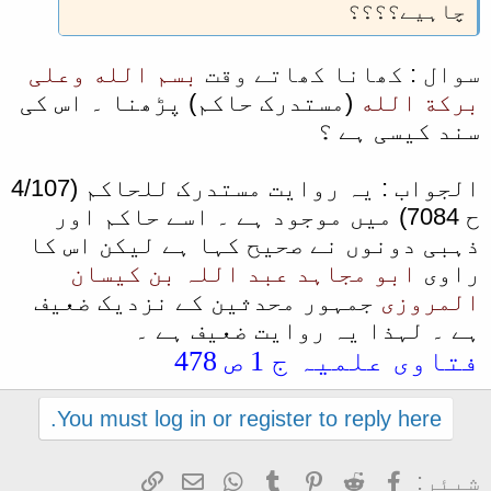
چاہیے؟؟؟؟
سوال : کھانا کھاتے وقت
بسم الله وعلی
بركة الله
(مستدرک حاکم) پڑھنا ۔ اس کی
سند کیسی ہے ؟
الجواب : یہ روایت مستدرک للحاکم (4/107
ح 7084) میں موجود ہے ۔ اسے حاکم اور
ذہبی دونوں نے صحیح کہا ہے لیکن اس کا
راوی
ابو مجاہد عبد اللہ بن کیسان
المروزی
جمہور محدثین کے نزدیک ضعیف
ہے ۔ لہذا یہ روایت ضعیف ہے ۔
فتاوی علمیہ ج 1 ص 478
You must log in or register to reply here.
Facebook
Reddit
Pinterest
Tumblr
WhatsApp
ای میل
Link
شیئر: