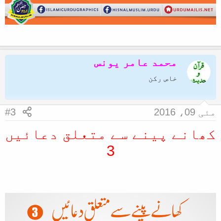
محمد عامر یونس
خاص رکن
مئی 09، 2016
#3
کھانے پینے سے متعلق دعائیں
3