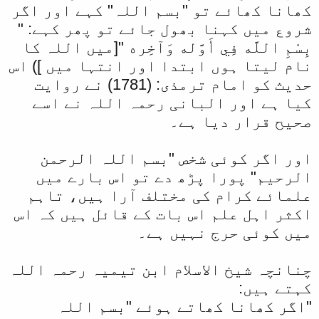
کھانا کھائے تو "بسم اللہ" کہے اور اگر
شروع میں کہنا بھول جائے تو پھر کہے: "
بِسْمِ اللَّه فِي أَوَّله وَآخِره "[میں اللہ کا
نام لیتا ہوں ابتدا اور انتہا میں ]) اس
حدیث کو امام ترمذی: (1781) نے روایت
کیا ہے اور البانی رحمہ اللہ نے اسے
صحیح قرار دیا ہے۔
اور اگر کوئی شخص "بسم اللہ الرحمن
الرحیم" پورا پڑھ دے تو اس بارے میں
علمائے کرام کی مختلف آرا ہیں، تاہم
اکثر اہل علم اس بات کے قائل ہیں کہ اس
میں کوئی حرج نہیں ہے۔
چنانچہ شیخ الاسلام ابن تیمیہ رحمہ اللہ
کہتے ہیں:
"اگر کھانا کھاتے ہوئے "بسم اللہ