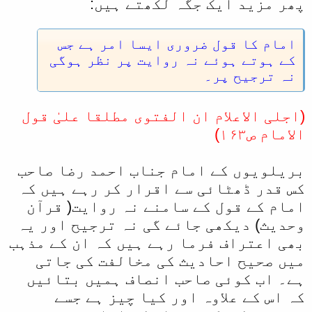
پھر مزید ایک جگہ لکھتے ہیں:
امام کا قول ضروری ایسا امر ہے جس
کے ہوتے ہوئے نہ روایت پر نظر ہوگی
نہ ترجیح پر۔
(اجلی الاعلام ان الفتوی مطلقا علیٰ قول
الامام ص۱۶۳)
بریلویوں کے امام جناب احمد رضا صاحب
کس قدر ڈھٹائی سے اقرار کر رہے ہیں کہ
امام کے قول کے سامنے نہ روایت( قرآن
وحدیث) دیکھی جائے گی نہ ترجیح اور یہ
بھی اعتراف فرما رہے ہیں کہ ان کے مذہب
میں صحیح احادیث کی مخالفت کی جاتی
ہے۔ اب کوئی صاحب انصاف ہمیں بتائیں
کہ اس کے علاوہ اور کیا چیز ہے جسے