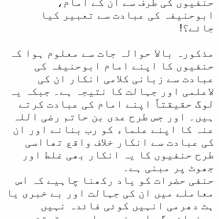
حنفیوں کی طرف سے ان کے امام،
ابوحنیفہ کی عبادت سے تعبیر کیا
جائے؟!
مذکورہ بالا حوالہ جات سے معلوم ہوا کہ
حنفیوں کا اپنے امام ابوحنیفہ کی
عبادت سے زبانی کلامی انکار ان کی
لاعلمی اور جہالت کا نتیجہ ہے۔ جبکہ یہ
لوگ حقیقتاً اپنے امام کی عبادت کرتے
ہیں۔ اور جس طرح عدی بن حاتم رضی اللہ
عنہ کا اپنے علماء کو رب بنانے اور ان
کی عبادت سے انکار خلاف واقع تھااسی
طرح حنفیوں کا یہ انکار بھی غلط اور
جھوٹ پر مبنی ہے۔
حنفی حضرات کو یاد رکھنا چاہیے کہ اس
معاملے میں ان کی جہالت اور بے خبری یا
ہٹ دھرمی انہیں کوئی فائدہ نہیں
پہنچائے گی اور نہ ہی اس سے حقیقت میں