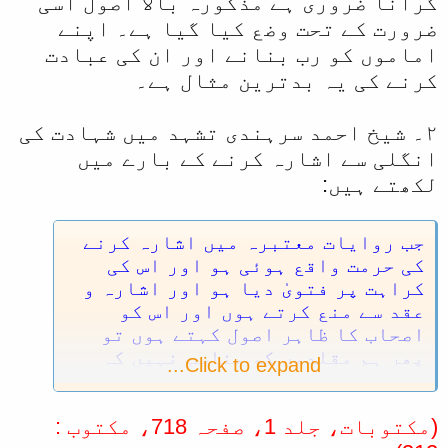
گرانا ضروری ہے مذکورہ بالا اصول اسی
ضرورت کے تحت وضع کیا گیا ہے۔ اپنے
اماموں کو رب بنانے اور ان کی عبادت
کرنے کی یہ بدترین مثال ہے۔
۲۔ شیخ احمد سرہندی تشہد میں شہادت کی
انگلی سے اشارہ کرنے کے بارے میں
لکھتے ہیں:
جب روایات معتبرہ میں اشارہ کرنے
کی حرمت واقع ہوئی ہو اور اس کی
کراہت پر فتویٰ دیا ہو اور اشارہ و
عقد سے منع کرتے ہوں اور اس کو
اصحاب کا ظاہر اصول کہتے ہوں تو
پھر ہم مقلدوں کو مناسب نہیں کہ
Click to expand...
احادیث کے موافق عمل کرکے اشارہ
کرنے میں جرات کریں اور اس قدر
(مکتوبات، جلد 1، صفحہ 718، مکتوب :
علمائے مجتہدین کے فتویٰ کے ہوتے