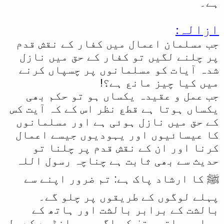
ہے۔
ازالہ:
جب مسلمان اعمال میں کفار کے نقش قدم
پر چلنے لگیں تو کفار کے حق میں نازل
شدہ آیات کو مسلمانوں پر چسپاں کرنے
میں کیا چیز مانع ہے؟!
جب عمل و عقیدہ یکساں ہو تو حکم بھی
یکساں ہوتا ہے قطع نظر اس کے کہ آیت کس
کے حق میں نازل ہوئی ہے اور مسلمانوں
کا عیسائیوں اور یہودیوں جیسے اعمال
کرنا اور ان کے نقش قدم پر چلنا تو
حدیث سے بھی ثابت ہے چناچہ رسول اللہ
ﷺ کا ارشاد پاک ہے: تم ضرور اپنے سے
پہلے لوگوں کے طریقوں پر چلو گے۔
بالشت کے برابر بالشت اور ہاتھ کے
برابر ہاتھ حتیٰ کہ اگر وہ سانڈھے کے بل