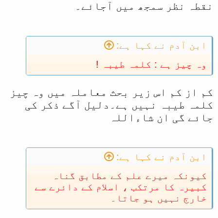
نقطہ نظر سمجھ میں آجائے۔
ابن آدم نے کہا ہے:
وہ چیز ہے : کلمہ طیبہ !
کم از کم اس زیر بحث معاملہ میں وہ چیز
کلمہ طیبہ نہیں ہے۔دلیل آگے ذکر کی
جائے گی ان شاءاللہ
ابن آدم نے کہا ہے:
کیونکہ میرے علم کے مطابق گناہ
کبیرہ کا مرتکب ، اسلام کے دائرے سے
خارج نہیں ہو جاتا۔