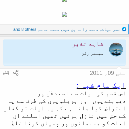
R
خضر حیات
,
محمد زاہد بن فیض
,
محمد عاصم
and 8 others
e
a
شاہد نذیر
c
t
سینئر رکن
i
o
n
مئی 09، 2011
#4
s
:
ایک عام شبہ :
اس قسم کی آیات سے استدلال پر
دیوبندیوں اور بریلویوں کی طرف سے یہ
اعتراض کیا جاتا ہے کہ یہ آیات تو کفار
کے حق میں نازل ہوئیں تھیں اسلئے ان
آیات کو مسلمانوں پر چسپاں کرنا غلط