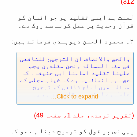
امر محرم اور مکروہ اور منہی کے
312)
مرتکب ہوں۔
لعنت ہے ایسی تقلید پر جو انسان کو
قرآن وحدیث پر عمل کرنے سے روک دے۔
۳۔ محمود الحسن دیوبندی فرماتے ہیں:
والحق والانصاف ان الترجیح للشافعی
فی ھذہ المسالۃ ونحن مقلدون یجب
علینا تقلید امامنا ابی حنیفۃ۔ کہ
حق اور انصاف یہ ہے کہ خیار مجلس کے
مسئلہ میں امام شافعی کو ترجیح
حاصل ہے لیکن ہم مقلد ہیں ہم پر
Click to expand...
امام ابوحنیفہ کی تقلید واجب ہے۔
(تقریر ترمذی، جلد 1، صفحہ 49)
یہی نص پر قول کو ترجیح دینا ہے جو کہ