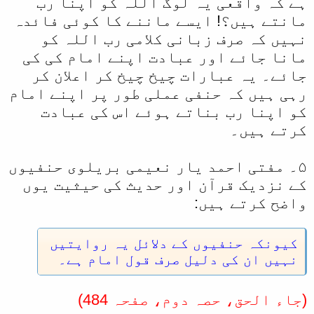
ہے کہ واقعی یہ لوگ اللہ کو اپنا رب
مانتے ہیں؟! ایسے ماننے کا کوئی فائدہ
نہیں کہ صرف زبانی کلامی رب اللہ کو
مانا جائے اور عبادت اپنے امام کی کی
جائے۔ یہ عبارات چیخ چیخ کر اعلان کر
رہی ہیں کہ حنفی عملی طور پر اپنے امام
کو اپنا رب بناتے ہوئے اس کی عبادت
کرتے ہیں۔
۵۔ مفتی احمد یار نعیمی بریلوی حنفیوں
کے نزدیک قرآن اور حدیث کی حیثیت یوں
واضح کرتے ہیں:
کیونکہ حنفیوں کے دلائل یہ روایتیں
نہیں ان کی دلیل صرف قول امام ہے۔
(جاء الحق، حصہ دوم، صفحہ 484)