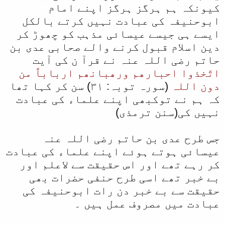
کیونکہ ہم ہرگز ہرگز اپنے امام
ل
ابوحنیفہ کی عبادت نہیں کرتے بالکل
ا
ایسے ہی جیسے عیسائی مذہب کو چھوڑ کر
دین اسلام قبول کرنے والے صحابی عدی بن
حاتم رضی اللہ عنہ نے قرآ ن کی آیت
اتّخذوا احبارھم ورھبانھم ارباباً من
دون اللہ
(سورہ توبہ: ۳۱) سن کر کہا تھا
کہ ہم نے توکبھی اپنے علماء کی عبادت
نہیں کی(سنن ترمذی)
جس طرح عدی بن حاتم رضی اللہ عنہ
عیسائی ہوتے ہوئے اپنے علماء کی عبادت
کر رہے تھے اور اس حقیقت سے لاعلم اور
بے خبر تھے اسی طرح حنفی حضرات بھی
حقیقت سے بے خبر دن رات ابوحنیفہ کی
عبادت میں مصروف عمل ہیں ۔