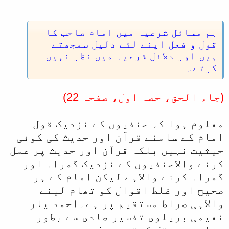
ہم مسائل شرعیہ میں امام صاحب کا
قول و فعل اپنے لئے دلیل سمجھتے
ہیں اور دلائل شرعیہ میں نظر نہیں
کرتے۔
(جاء الحق، حصہ اول، صفحہ 22)
معلوم ہوا کہ حنفیوں کے نزدیک قول
امام کے سامنے قرآن اور حدیث کی کوئی
حیثیت نہیں بلکہ قرآن اور حدیث پر عمل
کرنے والاحنفیوں کے نزدیک گمراہ اور
گمراہ کرنے والاہے لیکن امام کے ہر
صحیح اور غلط اقوال کو تھام لینے
والاہی صراط مستقیم پر ہے۔احمد یار
نعیمی بریلوی تفسیر صادی سے بطور