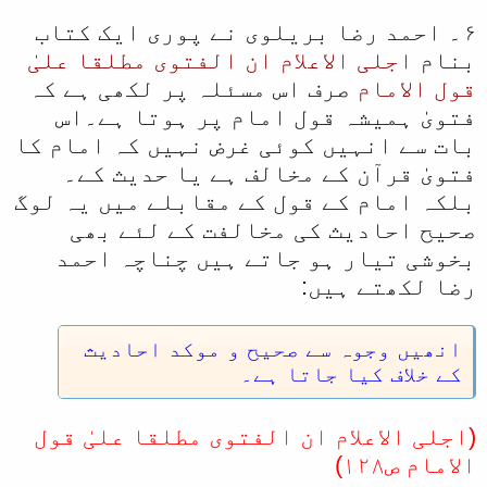
۶۔ احمد رضا بریلوی نے پوری ایک کتاب
بنام
اجلی الاعلام ان الفتوی مطلقا علیٰ
قول الامام
صرف اس مسئلہ پر لکھی ہے کہ
فتویٰ ہمیشہ قول امام پر ہوتا ہے۔اس
بات سے انہیں کوئی غرض نہیں کہ امام کا
فتویٰ قرآن کے مخالف ہے یا حدیث کے۔
بلکہ امام کے قول کے مقابلے میں یہ لوگ
صحیح احادیث کی مخالفت کے لئے بھی
بخوشی تیار ہو جاتے ہیں چناچہ احمد
رضا لکھتے ہیں:
انھیں وجوہ سے صحیح و موکد احادیث
کے خلاف کیا جاتا ہے۔
(اجلی الاعلام ان الفتوی مطلقا علیٰ قول
الامام ص۱۲۸)