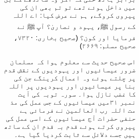
میں داخل ہوئے تھے تو تم بھی ان کی
پیروی کروگے، ہم نے عرض کیا: اے اللہ
کے رسول ﷺ، یہود و نصاریٰ؟ آپ ﷺ نے
فرمایا اور کون؟ (صحیح بخاری: ۷۳۲۰،
صحیح مسلم: ۲۶۶۹)
اس صحیح حدیث سے معلوم ہوا کہ مسلمان
ضرور عیسائیوں اور یہودیوں کے نقش قدم
پر چلتے ہوئے وہ اعمال کرینگے جن کی
بنا پر عیسائیوں اور یہودیوں پر اللہ
کا غضب نازل ہوا۔ سورہ توبہ کی آیت
نمبر ۳۱میں عیسائیوں کے جس عمل کی مذ
مت اللہ رب العالمین نے فرمائی ہے
حنفی حضرات آج عیسائیوں کے اسی عمل کی
پیروی کرتے ہوئے قدم بہ قدم ان کے ساتھ
ہیں جسے دلائل سے ثابت کردیا گیا ہے۔