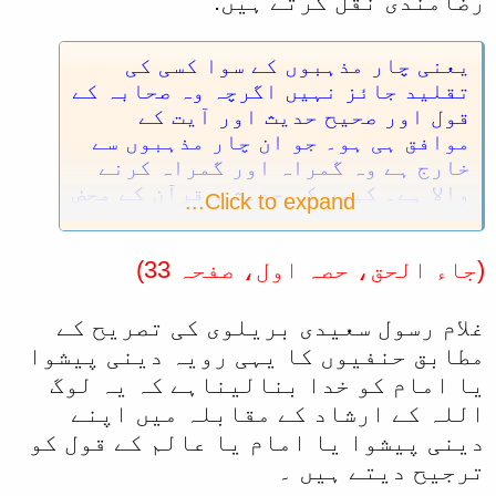
رضامندی نقل کرتے ہیں:
یعنی چار مذہبوں کے سوا کسی کی
تقلید جائز نہیں اگرچہ وہ صحابہ کے
قول اور صحیح حدیث اور آیت کے
موافق ہی ہو۔ جو ان چار مذہبوں سے
خارج ہے وہ گمراہ اور گمراہ کرنے
والا ہے۔ کیوں کہ حدیث و قرآن کے محض
Click to expand...
ظاہری معنےٰ لینا کفر کی جڑ ہے۔
(جاء الحق، حصہ اول، صفحہ 33)
غلام رسول سعیدی بریلوی کی تصریح کے
مطابق حنفیوں کا یہی رویہ دینی پیشوا
یا امام کو خدا بنالیناہے کہ یہ لوگ
اللہ کے ارشاد کے مقابلہ میں اپنے
دینی پیشوا یا امام یا عالم کے قول کو
ترجیح دیتے ہیں ۔