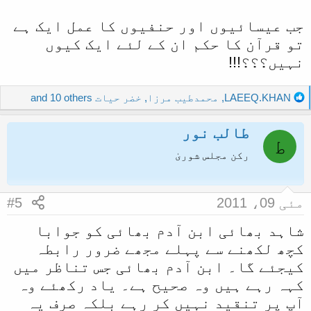
جب عیسائیوں اور حنفیوں کا عمل ایک ہے
تو قرآن کا حکم ان کے لئے ایک کیوں
نہیں؟؟؟!!!
R
LAEEQ.KHAN
,
محمدطیب مرزا
,
خضر حیات
and 10 others
e
a
طالب نور
c
ط
t
رکن مجلس شوریٰ
i
o
n
مئی 09، 2011
#5
s
:
شاہد بھائی ابن آدم بھائی کو جوابا
کچھ لکھنے سے پہلے مجھے ضرور رابطہ
کیجئے گا۔ ابن آدم بھائی جس تناظر میں
کہہ رہے ہیں وہ صحیح ہے۔ یاد رکھئے وہ
آپ پر تنقید نہیں کر رہے بلکہ صرف یہ