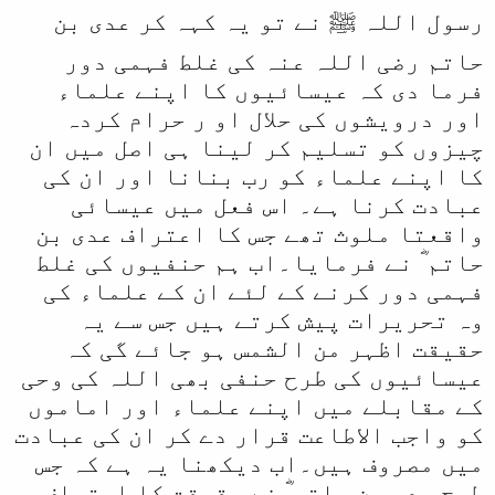
رسول اللہ ﷺ نے تو یہ کہہ کر عدی بن
حاتم رضی اللہ عنہ کی غلط فہمی دور
فرما دی کہ عیسائیوں کا اپنے علماء
اور درویشوں کی حلال او ر حرام کردہ
چیزوں کو تسلیم کر لینا ہی اصل میں ان
کا اپنے علماء کو رب بنانا اور ان کی
عبادت کرنا ہے۔ اس فعل میں عیسائی
واقعتا ملوث تھے جس کا اعتراف عدی بن
حاتم ؓ نے فرمایا۔اب ہم حنفیوں کی غلط
فہمی دور کرنے کے لئے ان کے علماء کی
وہ تحریرات پیش کرتے ہیں جس سے یہ
حقیقت اظہر من الشمس ہو جائے گی کہ
عیسائیوں کی طرح حنفی بھی اللہ کی وحی
کے مقابلے میں اپنے علماء اور اماموں
کو واجب الاطاعت قرار دے کر ان کی عبادت
میں مصروف ہیں۔اب دیکھنا یہ ہے کہ جس
طرح عدی بن حاتم ؓ نے حقیقت کا اعتراف