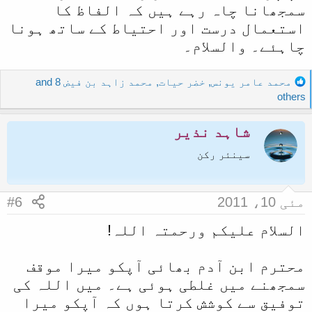
سمجھانا چاہ رہے ہیں کہ الفاظ کا
استعمال درست اور احتیاط کے ساتھ ہونا
چاہئے۔ والسلام۔
R
محمد عامر یونس
,
خضر حیات
,
محمد زاہد بن فیض
and 8
e
others
a
c
شاہد نذیر
t
i
سینئر رکن
o
n
s
مئی 10، 2011
#6
:
السلام علیکم ورحمتہ اللہ!
محترم ابن آدم بھائی آپکو میرا موقف
سمجھنے میں غلطی ہوئی ہے۔ میں اللہ کی
توفیق سے کوشش کرتا ہوں کہ آپکو میرا