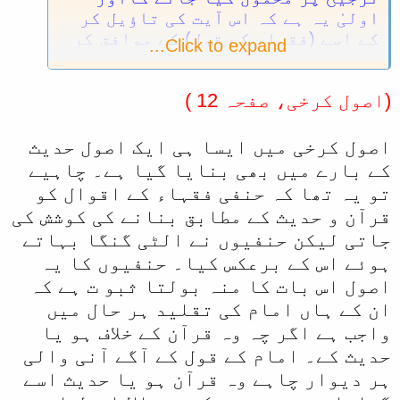
اولیٰ یہ ہے کہ اس آیت کی تاؤیل کر
کے اسے (فقہاء کے قول) کے موافق کر
Click to expand...
لیا جائے۔
(اصول کرخی، صفحہ 12 )
اصول کرخی میں ایسا ہی ایک اصول حدیث
کے بارے میں بھی بنایا گیا ہے۔ چاہیے
تو یہ تھا کہ حنفی فقہاء کے اقوال کو
قرآن و حدیث کے مطابق بنانے کی کوشش کی
جاتی لیکن حنفیوں نے الٹی گنگا بہاتے
ہوئے اس کے برعکس کیا۔ حنفیوں کا یہ
اصول اس بات کا منہ بولتا ثبو ت ہے کہ
ان کے ہاں امام کی تقلید ہر حال میں
واجب ہے اگر چہ وہ قرآن کے خلاف ہو یا
حدیث کے۔ امام کے قول کے آگے آنی والی
ہر دیوار چاہے وہ قرآن ہو یا حدیث اسے