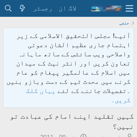
لاگ ان
رجسٹر
حنفی
آئیے! مجلس التحقیق الاسلامی کے زیر
اہتمام جاری عظیم الشان دعوتی
واصلاحی ویب سائٹس کے ساتھ ماہانہ
تعاون کریں اور انٹر نیٹ کے میدان
میں اسلام کے عالمگیر پیغام کو عام
کرنے میں محدث ٹیم کے دست وبازو بنیں
۔تفصیلات جاننے کے لئے
یہاں کلک
کریں۔
کہیں تقلید اپنے امام کی عبادت تو
نہیں؟
م
ت