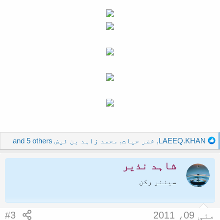
R
LAEEQ.KHAN
,
خضر حیات
,
محمد زاہد بن فیض
and 5 others
e
a
شاہد نذیر
c
t
سینئر رکن
i
o
n
مئی 09، 2011
#3