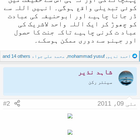
کوئی تبدیلی واقع ہوگی۔ انہیں اللہ سے
ڈر جانا چاہیے اور ابوحنیفہ کی عبادت
کو چھوڑ کر ایک اللہ واحد لاشریک کی
عباد ت کرنی چاہیے تاکہ جنت کا حصول
اور جہنم سے دوری ممکن ہوسکے۔
R
احمد ندیم
,
mohammad yusuf
,
محمد علی جواد
and 14 others
e
a
شاہد نذیر
c
t
سینئر رکن
i
o
n
مئی 09، 2011
#2
s
: