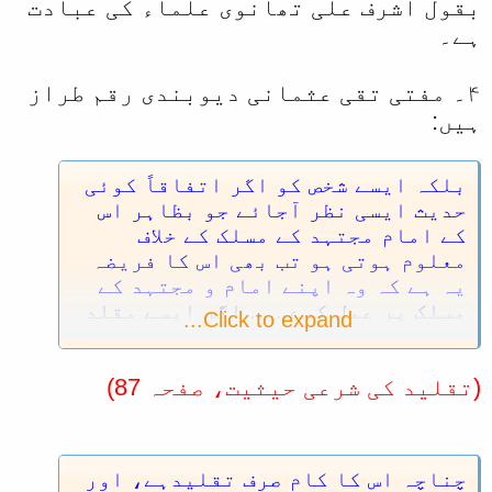
بقول اشرف علی تھانوی علماء کی عبادت
ہے۔
۴۔ مفتی تقی عثمانی دیوبندی رقم طراز
ہیں:
بلکہ ایسے شخص کو اگر اتفاقاً کوئی
حدیث ایسی نظر آجائے جو بظاہر اس
کے امام مجتہد کے مسلک کے خلاف
معلوم ہوتی ہو تب بھی اس کا فریضہ
یہ ہے کہ وہ اپنے امام و مجتہد کے
مسلک پر عمل کرے...... اگر ایسے مقلد
Click to expand...
کو یہ اختیار دے دیا جائے کہ وہ
کوئی حدیث اپنے امام کے مسلک کے
(تقلید کی شرعی حیثیت، صفحہ 87)
خلاف پاکر امام کے مسلک کو چھوڑ
سکتا ہے، تو اس کا نتیجہ شدید
افراتفری اور سنگین گمراہی کے سوا
کچھ نہیں ہوگا۔
چناچہ اس کا کام صرف تقلیدہے، اور