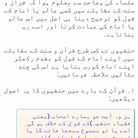
علماء کی وضاحت سے معلوم ہوا کہ قرآن و
سنت کے مقابلے میں کسی عالم یا امام کے
قول کو ترجیح دینا ہی اصل میں اس عالم
یا امام کی عبادت کرنا اور اسے رب
بناناہے۔
حنفیوں نے کس طرح قرآن و سنت کے مقابلے
میں اپنے امام کے قول کو مقدم رکھکر
اپنے امام کورب بنایا ہے اس کی چند
مثالیں ملاحظہ فرمائیں:
۱۔ قرآن کے بارے میں حنفیوں کا یہ اصول
دیکھیں:
ہر وہ آیت جو ہمارے اصحاب (یعنی
فقہاء حنفیہ)کے قو ل کے خلاف ہو گی
اسے یا تو منسوخ سمجھا جائے گا یا
ترجیح پر محمول کیا جائے گااور