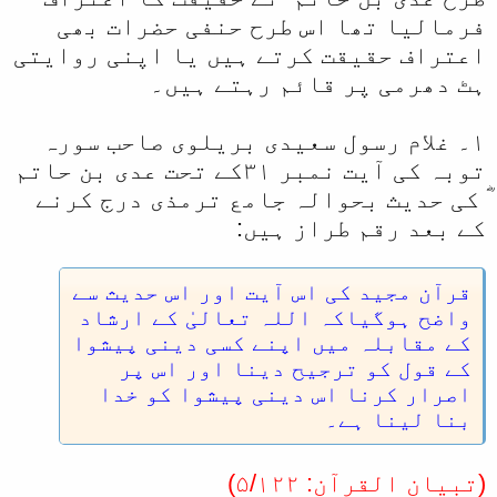
فرمالیا تھا اس طرح حنفی حضرات بھی
اعتراف حقیقت کرتے ہیں یا اپنی روایتی
ہٹ دھرمی پر قائم رہتے ہیں۔
۱۔ غلام رسول سعیدی بریلوی صاحب سورہ
توبہ کی آیت نمبر ۳۱کے تحت عدی بن حاتم
ؓ کی حدیث بحوالہ جامع ترمذی درج کرنے
کے بعد رقم طراز ہیں:
قرآن مجید کی اس آیت اور اس حدیث سے
واضح ہوگیاکہ اللہ تعالیٰ کے ارشاد
کے مقابلہ میں اپنے کسی دینی پیشوا
کے قول کو ترجیح دینا اور اس پر
اصرار کرنا اس دینی پیشوا کو خدا
بنا لینا ہے۔
(تبیان القرآن: ۵/۱۲۲)