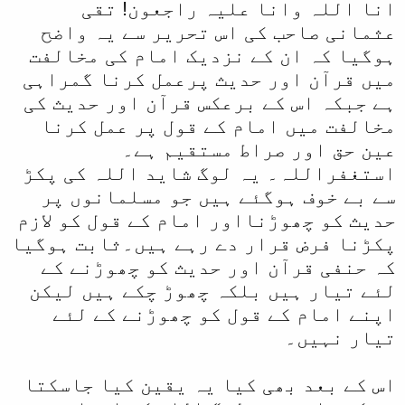
انا اللہ وانا علیہ راجعون! تقی
عثمانی صاحب کی اس تحریر سے یہ واضح
ہوگیا کہ ان کے نزدیک امام کی مخالفت
میں قرآن اور حدیث پرعمل کرنا گمراہی
ہے جبکہ اس کے برعکس قرآن اور حدیث کی
مخالفت میں امام کے قول پر عمل کرنا
عین حق اور صراط مستقیم ہے۔
استغفراللہ۔ یہ لوگ شاید اللہ کی پکڑ
سے بے خوف ہوگئے ہیں جو مسلمانوں پر
حدیث کو چھوڑنااور امام کے قول کو لازم
پکڑنا فرض قرار دے رہے ہیں۔ثابت ہوگیا
کہ حنفی قرآن اور حدیث کو چھوڑنے کے
لئے تیار ہیں بلکہ چھوڑ چکے ہیں لیکن
اپنے امام کے قول کو چھوڑنے کے لئے
تیار نہیں۔
اس کے بعد بھی کیا یہ یقین کیا جاسکتا