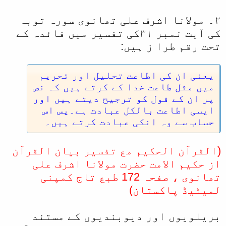
۲۔ مولانا اشرف علی تھانوی سورہ توبہ
کی آیت نمبر ۳۱کی تفسیر میں فائدہ کے
تحت رقم طرا ز ہیں:
یعنی ان کی اطاعت تحلیل اور تحریم
میں مثل طاعت خدا کے کرتے ہیں کہ نص
پر ان کے قول کو ترجیح دیتے ہیں اور
ایسی اطاعت بالکل عبادت ہے۔پس اس
حساب سے وہ انکی عبادت کرتے ہیں۔
(القرآن الحکیم مع تفسیر بیان القرآن
از حکیم الامت حضرت مولانا اشرف علی
تھانوی ، صفحہ 172 طبع تاج کمپنی
لمیٹیڈ پاکستان)
بریلویوں اور دیوبندیوں کے مستند