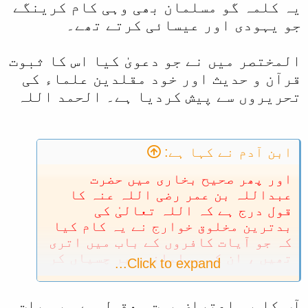
یہ کلمہ گو مسلمان بھی وہی کام کرینگے
جو یہودی اور عیسائی کرتے تھے۔
المختصر میں نے جو دعویٰ کیا اس کا ثبوت
قرآن و حدیث اور خود مقلدین علماء کی
تحریروں سے پیش کردیا ہے۔ الحمد اللہ
ابن آدم نے کہا ہے:
اور پھر صحیح بخاری میں حضرت
عبداللہ بن عمر رضی اللہ عنہ کا
قول درج ہے کہ اللہ تعالیٰ کی
بدترین مخلوق خوارج نے یہ کام کیا
کہ جو آیات کافروں کے باب میں اتری
تھیں ، ان کو مسلمانوں پر چسپاں کر
Click to expand...
دیا۔
آپ کا یہ اعتراض بہت معقول ہے۔ یہ بات