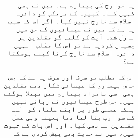
یہ خوارج کی بیماری ہے۔ میں نے بھی
کہیں گناہ کبیرہ کے مرتکب کو دائرہ
اسلام سے خارج نہیں کہا۔ اگر اس کا سبب
یہ ہے کہ میں نے عیسائیوں کے حق میں
نازل شدہ آیت کو کلمہ گو مقلدین پر
چسپاں کردیا ہے تو اس کا مطلب انہیں
دائرہ اسلام سے خارج کرنا کیسے ہوسکتا
ہے؟
اس کا مطلب تو صرف اور صرف یہ ہے کہ جس
خاص بیماری کا عیسائی شکار تھے مقلدین
بھی اسی نامراد بیماری میں مبتلا ہوگئے
ہیں۔ جس طرح عیسائیوں نے زبانی نہیں
بلکہ عملی طور پر اپنے علماء کو اللہ
کے سوا رب بنا لیا تھا بعینہ وہی عمل
مقلدین نے بھی کیا۔ اور اس بات کے ثبوت
میں، میں نے حدیث بھی پیش کردی ہے کہ