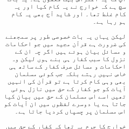
سچ ہے کہ خوارج نے یہ کام کیا اور یہ
کام غلط تھا۔ اور شاید آج بھی یہ کام
ہو رہا ہے۔
لیکن یہاں یہ بات خصوصی طور پر سمجھنے
کی ضرورت ہے قرآن مجید میں جو احکامات
و مسائل بیان ہوئے ہیں اگر چہ ان کے
نزول کا سبب کفار ہی بنے ہوں لیکن وہ
احکامات و مسائل صرف کفار کے ساتھ ہی
خاص نہیں رہتے بلکہ جب کوئی مسلمان
بھی وہی کام کرتا ہے تو قرآن کی انہیں
آیات کو جو کفار کے حق میں نازل ہوئی
تھیں اسے اس مسلمان کے حق میں بیان کیا
جاتا ہے یا دوسرے لفظوں میں ان آیات کو
اس مسلمان پر چسپاں کردیا جاتا ہے۔
خوارج کا جرم یہ تھا کہ کفار کے حق میں