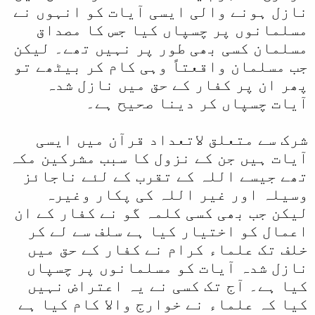
نازل ہونے والی ایسی آیات کو انہوں نے
مسلمانوں پر چسپاں کیا جس کا مصداق
مسلمان کسی بھی طور پر نہیں تھے۔ لیکن
جب مسلمان واقعتاً وہی کام کر بیٹھے تو
پھر ان پر کفار کے حق میں نازل شدہ
آیات چسپاں کر دینا صحیح ہے۔
شرک سے متعلق لاتعداد قرآن میں ایسی
آیات ہیں جن کے نزول کا سبب مشرکین مکہ
تھے جیسے اللہ کے تقرب کے لئے ناجائز
وسیلہ اور غیر اللہ کی پکار وغیرہ
لیکن جب بھی کسی کلمہ گو نے کفار کے ان
اعمال کو اختیار کیا ہے سلف سے لے کر
خلف تک علماء کرام نے کفار کے حق میں
نازل شدہ آیات کو مسلمانوں پر چسپاں
کیا ہے۔ آج تک کسی نے یہ اعتراض نہیں
کیا کہ علماء نے خوارج والا کام کیا ہے